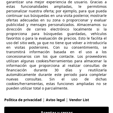
over Defender
garantizar una mejor experiencia de usuario. Gracias a
estas funcionalidades ampliadas, le permitimos
CPU
personalizar nuestra oferta; por ejemplo, para que pueda
continuar sus búsquedas en una visita posterior, mostrarle
€ 19.900
Sin
compara
ofertas adecuadas en su zona o proporcionar y evaluar
publicidad y mensajes personalizados. Almacenamos su
dirección de correo electrónico localmente si la
proporciona para búsquedas guardadas, vehículos
favoritos o para la evaluación de precios. Esto le facilita el
uso del sitio web, ya que no tiene que volver a introducirla
en visitas posteriores. Con su consentimiento, se
transmitirá información basada en el uso a los
concesionarios con los que contacte. Los proveedores
09/1999
395.000 km
Di
utilizan algunas cookies/herramientas para almacenar la
información que proporciona al realizar consultas de
ador, 4WD
financiación durante 30 días y reutilizarla
automáticamente durante este periodo para completar
POU
nuevas consultas. Sin el uso de dichas
cookies/herramientas, estas funciones ampliadas no se
S-08560 MANLLEU
pueden utilizar total o parcialmente.
|
|
Política de privacidad
Aviso legal
Vendor List
over Defender
Aceptar y cerrar