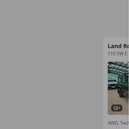
Land R
110 SW E
9
4WD, Tech