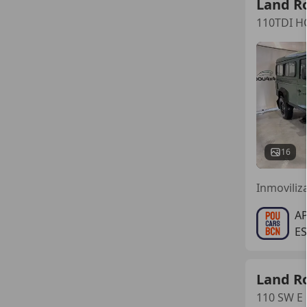
Land R
110TDI H
16
Inmoviliz
A
E
Land R
110 SW E