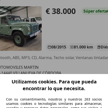
€ 38.000
Súper
oferta
08/2015
81.000 km
Dié
tooth, ABS, MP3, CD, Alarma, Techo solar, Ventanas tintada
UTOMOVILES MARTIN
S-14440 VILLANUEVA DE CÓRDOBA
Utilizamos cookies. Para que pueda
encontrar lo que necesita.
over Defender
Con su consentimiento, nosotros y nuestros 263 socios
usamos cookies o tecnologías similares para almacenar,
€ 39.900
Súper
oferta
acceder y procesar datos personales, como sus visitas a