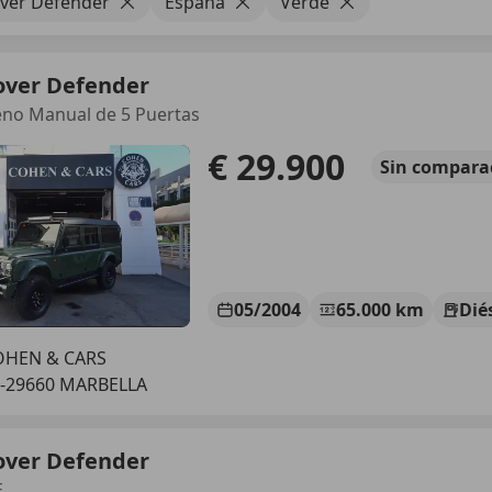
ver Defender
España
Verde
over Defender
eno Manual de 5 Puertas
€ 29.900
Sin
compara
05/2004
65.000 km
Dié
OHEN & CARS
-29660 MARBELLA
over Defender
E