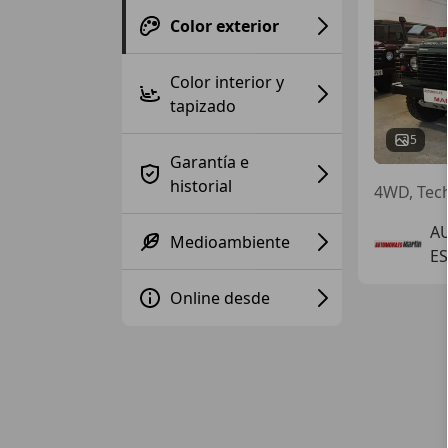
Color exterior
Color interior y
tapizado
5
Garantía e
historial
4WD, Tech
A
Medioambiente
E
Online desde