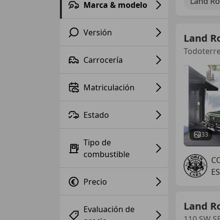
Land Ro
Marca & modelo
Versión
Land R
Todoterr
Carrocería
Matriculación
Estado
33
Tipo de
combustible
C
ES
Precio
Land R
Evaluación de
110 SW S