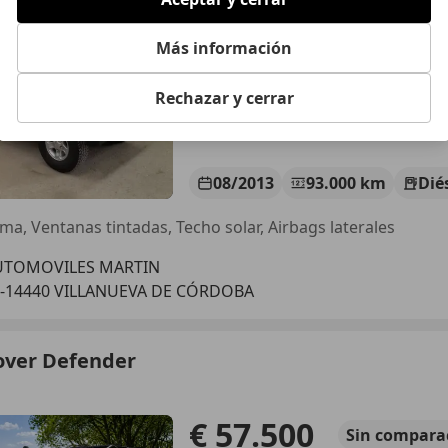
€ 37.500
Súper
oferta
Más información
Rechazar y cerrar
08/2013
93.000 km
Dié
ma, Ventanas tintadas, Techo solar, Airbags laterales
UTOMOVILES MARTIN
S-14440 VILLANUEVA DE CÓRDOBA
over Defender
€ 57.500
Sin
compara