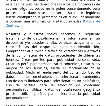
esta página web, las direcciones IP y los identificadores de
cookies. Algunos socios no le piden consentimiento para
procesar tus datos y se amparan en su interés legítimo.
Puede configurar sus preferencias en cualquier momento
u obtener más información visitando nuestra
Política de
Cookies
.
Nosotros y nuestros socios hacemos el siguiente
08/2013
79.000 km
Dié
tratamiento de datos:Almacenar la información en un
dispositivo y/o acceder a ella, Analizar activamente las
o solar, Ventanas tintadas, Alarma, Airbags laterales
características del dispositivo para su identificación,
Comprender al público a través de estadísticas o a través
UTOMOVILES MARTIN
de la combinación de datos procedentes de diferentes
fuentes, Crear perfiles para publicidad personalizada,
S-14440 VILLANUEVA DE CÓRDOBA
Crear un perfil para personalizar el contenido, Desarrollo y
mejora de los servicios, Medir el rendimiento de la
publicidad, Medir el rendimiento del contenido, Uso de
datos limitados con el objetivo de seleccionar el contenido,
Uso de datos limitados para seleccionar anuncios básicos,
Uso de perfiles para la selección de contenido
personalizado, Utilizar datos de localización geográfica
precisa, Utilizar perfiles para seleccionar la publicidad
personalizada
Las cookies, los identificadores de dispositivos o los