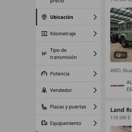
precio
Ubicación
Kilometraje
Tipo de
11
transmisión
4WD, Blue
Potencia
A
E
Vendedor
Plazas y puertas
Land R
110 SW E
Equipamiento