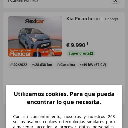
ES-46980 PATERNA
Guar
Kia Picanto
1.0 DPi Concept
€ 9.990
1
Súper
oferta
02/2022
28.638 km
Gasolina
49 kW (67 CV)
FLEXICAR GRUPO BARCELONA.
Utilizamos cookies. Para que pueda
ES-08097 L'Hospitalet de Llobregat
Guar
encontrar lo que necesita.
Con su consentimiento, nosotros y nuestros 263
socios usamos cookies o tecnologías similares para
almacenar, acceder y procesar datos personales,