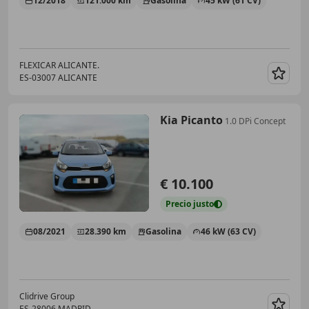
12/2018
121.000 km
Gasolina
45 kW (61 CV)
FLEXICAR ALICANTE.
ES-03007 ALICANTE
Guar
Kia Picanto
1.0 DPi Concept
€ 10.100
Precio
justo
08/2021
28.390 km
Gasolina
46 kW (63 CV)
Clidrive Group
ES-28006 MADRID