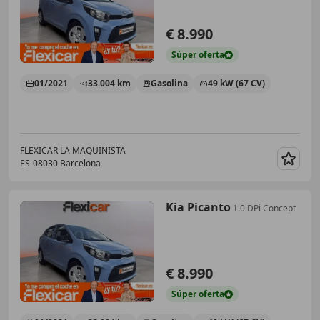
€ 8.990
Súper
oferta
01/2021
33.004 km
Gasolina
49 kW (67 CV)
FLEXICAR LA MAQUINISTA
ES-08030 Barcelona
Guar
Kia Picanto
1.0 DPi Concept
€ 8.990
Súper
oferta