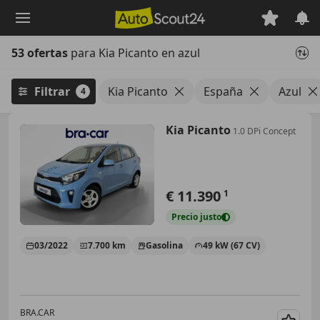
Saltar
al
contenido
53 ofertas
para Kia Picanto en azul
principal
Filtrar
Kia Picanto
España
Azul
4
Kia Picanto
1.0 DPi Concept
€ 11.390
1
Precio
justo
03/2022
7.700 km
Gasolina
49 kW (67 CV)
BRA.CAR