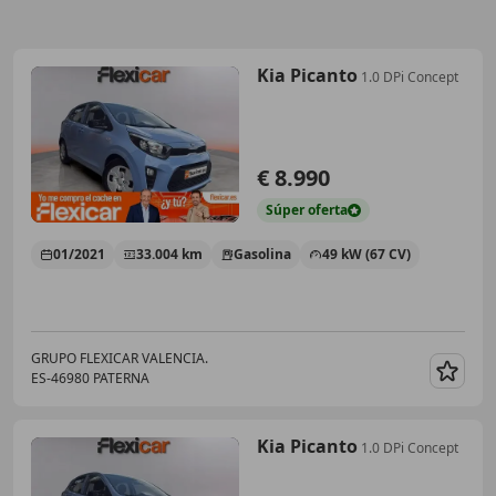
Kia Picanto
1.0 DPi Concept
€ 8.990
Súper
oferta
01/2021
33.004 km
Gasolina
49 kW (67 CV)
GRUPO FLEXICAR VALENCIA.
ES-46980 PATERNA
Guar
Kia Picanto
1.0 DPi Concept