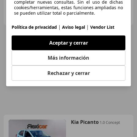
completar nuevas consultas. Sin el uso de dichas
cookies/herramientas, estas funciones ampliadas no
FLEXICAR ALICANTE.
se pueden utilizar total o parcialmente.
ES-03007 ALICANTE
Guar
|
|
Política de privacidad
Aviso legal
Vendor List
Aceptar y cerrar
Más información
Rechazar y cerrar
Kia Picanto
1.0 Concept