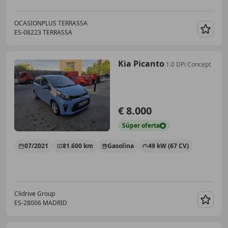
OCASIONPLUS TERRASSA
ES-08223 TERRASSA
Guar
Kia Picanto
1.0 DPi Concept
€ 8.000
Súper
oferta
07/2021
81.600 km
Gasolina
49 kW (67 CV)
Clidrive Group
ES-28006 MADRID
Guar