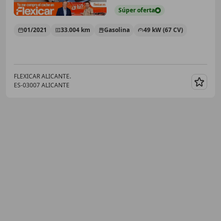
Súper
oferta
01/2021
33.004 km
Gasolina
49 kW (67 CV)
FLEXICAR ALICANTE.
ES-03007 ALICANTE
Guar