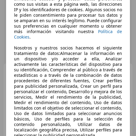
como sus visitas a esta página web, las direcciones
IP y los identificadores de cookies. Algunos socios no
le piden consentimiento para procesar tus datos y
se amparan en su interés legítimo. Puede configurar
sus preferencias en cualquier momento u obtener
más información visitando nuestra
Política de
Cookies
.
Nosotros y nuestros socios hacemos el siguiente
tratamiento de datos:Almacenar la información en
un dispositivo y/o acceder a ella, Analizar
activamente las características del dispositivo para
su identificación, Comprender al público a través de
Kia Picanto
1.0 DPi Concept
estadísticas o a través de la combinación de datos
procedentes de diferentes fuentes, Crear perfiles
para publicidad personalizada, Crear un perfil para
personalizar el contenido, Desarrollo y mejora de los
servicios, Medir el rendimiento de la publicidad,
€ 9.990
1
Medir el rendimiento del contenido, Uso de datos
limitados con el objetivo de seleccionar el contenido,
Súper
oferta
Uso de datos limitados para seleccionar anuncios
básicos, Uso de perfiles para la selección de
02/2022
28.638 km
Gasolina
49 kW (67 CV)
contenido personalizado, Utilizar datos de
localización geográfica precisa, Utilizar perfiles para
seleccionar la publicidad personalizada