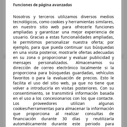
Precio
justo
Funciones de página avanzadas
12/2018
121.000 km
Gasolina
45 kW (61 CV)
Nosotros y terceros utilizamos diversos medios
tecnológicos, como cookies y herramientas similares,
en nuestro sitio web para ofrecerle funciones
ampliadas y garantizar una mejor experiencia de
usuario. Gracias a estas funcionalidades ampliadas,
le permitimos personalizar nuestra oferta; por
FLEXICAR BCN.
ejemplo, para que pueda continuar sus búsquedas
ES-08205 Sabadell
Guar
en una visita posterior, mostrarle ofertas adecuadas
en su zona o proporcionar y evaluar publicidad y
mensajes personalizados. Almacenamos su
Kia Picanto
1.0 DPi Concept
dirección de correo electrónico localmente si la
proporciona para búsquedas guardadas, vehículos
favoritos o para la evaluación de precios. Esto le
facilita el uso del sitio web, ya que no tiene que
volver a introducirla en visitas posteriores. Con su
€ 9.990
1
consentimiento, se transmitirá información basada
en el uso a los concesionarios con los que contacte.
Súper
oferta
Los proveedores utilizan algunas
cookies/herramientas para almacenar la información
02/2022
28.638 km
Gasolina
49 kW (67 CV)
que proporciona al realizar consultas de
financiación durante 30 días y reutilizarla
automáticamente durante este periodo para