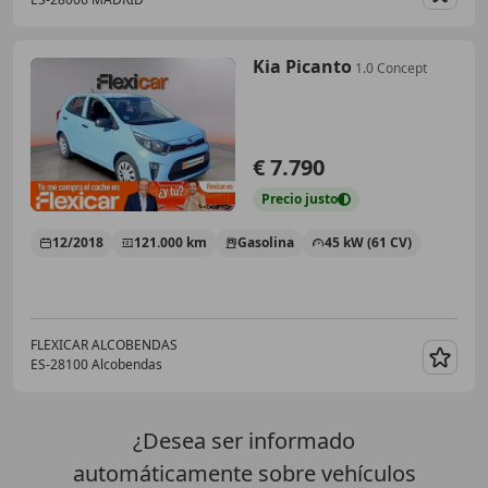
Guar
Kia Picanto
1.0 Concept
€ 7.790
Precio
justo
12/2018
121.000 km
Gasolina
45 kW (61 CV)
FLEXICAR ALCOBENDAS
ES-28100 Alcobendas
Guar
¿Desea ser informado
automáticamente sobre vehículos