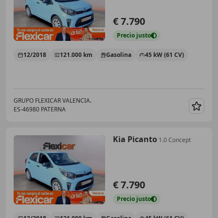
€ 7.790
Precio
justo
12/2018
121.000 km
Gasolina
45 kW (61 CV)
GRUPO FLEXICAR VALENCIA.
ES-46980 PATERNA
Guar
Kia Picanto
1.0 Concept
€ 7.790
Precio
justo