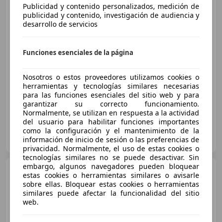
Kia Picanto
1.0 DPi Concept
Publicidad y contenido personalizados, medición de
publicidad y contenido, investigación de audiencia y
desarrollo de servicios
€ 8.500
Funciones esenciales de la página
Buen
precio
Nosotros o estos proveedores utilizamos cookies o
06/2021
83.000 km
Gasolina
49 kW (67 CV)
herramientas y tecnologías similares necesarias
para las funciones esenciales del sitio web y para
garantizar su correcto funcionamiento.
Normalmente, se utilizan en respuesta a la actividad
del usuario para habilitar funciones importantes
como la configuración y el mantenimiento de la
Clidrive Group
información de inicio de sesión o las preferencias de
ES-28006 MADRID
Guar
privacidad. Normalmente, el uso de estas cookies o
tecnologías similares no se puede desactivar. Sin
embargo, algunos navegadores pueden bloquear
Kia Picanto
1.0 Concept
estas cookies o herramientas similares o avisarle
sobre ellas. Bloquear estas cookies o herramientas
similares puede afectar la funcionalidad del sitio
web.
€ 7.790