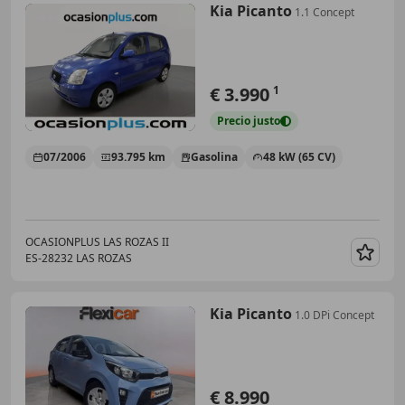
Kia Picanto
1.1 Concept
€ 3.990
1
Precio
justo
07/2006
93.795 km
Gasolina
48 kW (65 CV)
OCASIONPLUS LAS ROZAS II
ES-28232 LAS ROZAS
Guar
Kia Picanto
1.0 DPi Concept
€ 8.990