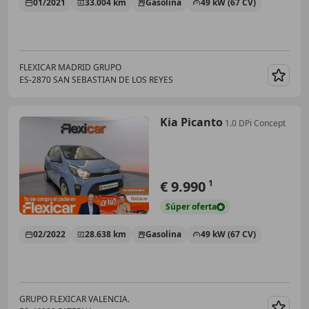
01/2021
33.004 km
Gasolina
49 kW (67 CV)
FLEXICAR MADRID GRUPO
ES-2870 SAN SEBASTIAN DE LOS REYES
Guar
Kia Picanto
1.0 DPi Concept
€ 9.990
1
Súper
oferta
02/2022
28.638 km
Gasolina
49 kW (67 CV)
GRUPO FLEXICAR VALENCIA.