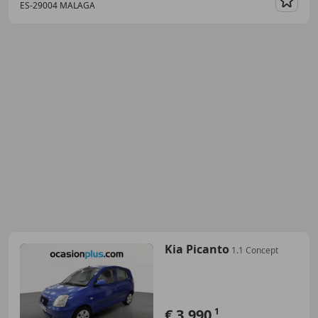
ES-29004 MALAGA
Guar
Kia Picanto
1.1 Concept
€ 3.990
1