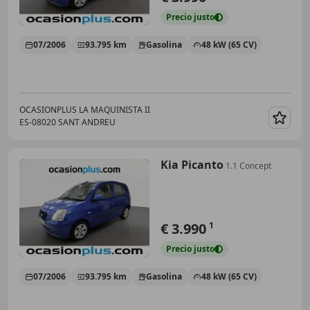
Precio
justo
07/2006
93.795 km
Gasolina
48 kW (65 CV)
OCASIONPLUS LA MAQUINISTA II
ES-08020 SANT ANDREU
Guar
Kia Picanto
1.1 Concept
€ 3.990
1
Precio
justo
07/2006
93.795 km
Gasolina
48 kW (65 CV)