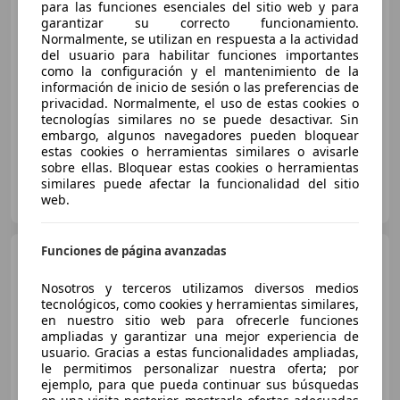
para las funciones esenciales del sitio web y para
garantizar su correcto funcionamiento.
€ 17.173
1
Normalmente, se utilizan en respuesta a la actividad
del usuario para habilitar funciones importantes
Sin
comparación
como la configuración y el mantenimiento de la
información de inicio de sesión o las preferencias de
04/2019
123.598 km
Eléctrico
150 kW (204 CV)
privacidad. Normalmente, el uso de estas cookies o
tecnologías similares no se puede desactivar. Sin
embargo, algunos navegadores pueden bloquear
estas cookies o herramientas similares o avisarle
sobre ellas. Bloquear estas cookies o herramientas
similares puede afectar la funcionalidad del sitio
OCASIONPLUS SEVILLA CENTRO II
web.
ES-41007 Sevilla
Guar
Funciones de página avanzadas
Hyundai KONA
EV Style
Sky 150kW
Nosotros y terceros utilizamos diversos medios
tecnológicos, como cookies y herramientas similares,
en nuestro sitio web para ofrecerle funciones
€ 20.900
ampliadas y garantizar una mejor experiencia de
usuario. Gracias a estas funcionalidades ampliadas,
Precio
justo
le permitimos personalizar nuestra oferta; por
ejemplo, para que pueda continuar sus búsquedas
04/2022
51.800 km
Eléctrico
150 kW (204 CV)