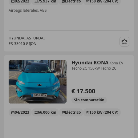
02/2022
75.937 km
Eléctrico
150 kW (204 CV)
Airbags laterales, ABS
HYUNDAI ASTURDAI
ES-33010 GIJON
Guar
Hyundai KONA
Kona EV
Tecno 2C 150kW Tecno 2C
€ 17.500
Sin
comparación
04/2023
66.000 km
Eléctrico
150 kW (204 CV)