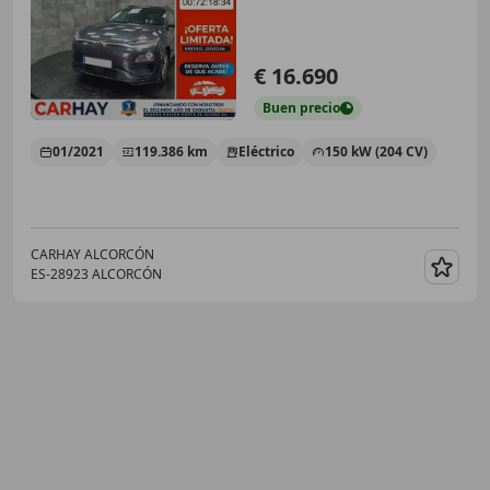
€ 16.690
Buen
precio
01/2021
119.386 km
Eléctrico
150 kW (204 CV)
CARHAY ALCORCÓN
ES-28923 ALCORCÓN
Guar