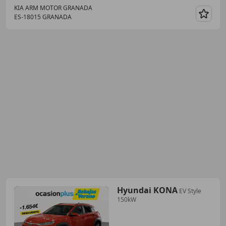
KIA ARM MOTOR GRANADA
ES-18015 GRANADA
Guar
Hyundai KONA
EV Style
150kW