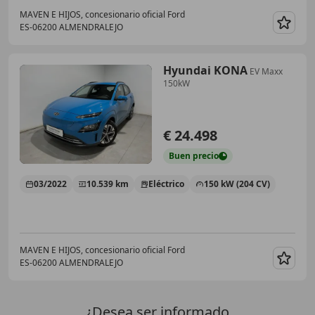
MAVEN E HIJOS, concesionario oficial Ford
ES-06200 ALMENDRALEJO
Guar
Hyundai KONA
EV Maxx
150kW
€ 24.498
Buen
precio
03/2022
10.539 km
Eléctrico
150 kW (204 CV)
MAVEN E HIJOS, concesionario oficial Ford
ES-06200 ALMENDRALEJO
Guar
¿Desea ser informado