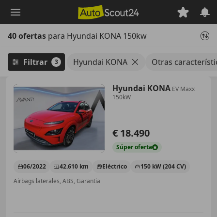
Saltar
al
contenido
40 ofertas
para Hyundai KONA 150kw
principal
Filtrar
Hyundai KONA
Otras característ
3
Hyundai KONA
EV Maxx
150kW
€ 18.490
Súper
oferta
06/2022
42.610 km
Eléctrico
150 kW (204 CV)
Airbags laterales, ABS, Garantia