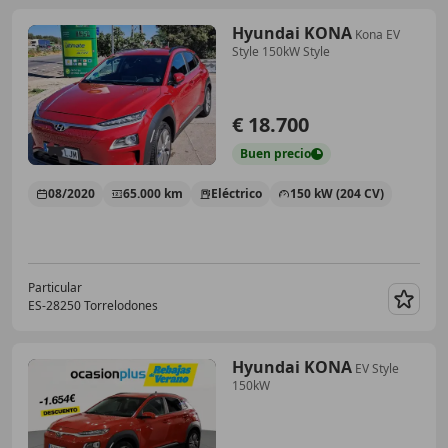
Hyundai KONA
Kona EV
Style 150kW Style
€ 18.700
Buen
precio
08/2020
65.000 km
Eléctrico
150 kW (204 CV)
Particular
ES-28250 Torrelodones
Guar
Hyundai KONA
EV Style
150kW