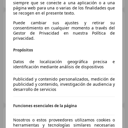
ES-28232 LAS ROZAS
Guar
siempre que se conecte a una aplicación o a una
página web para una o varias de los finalidades que
se recogen en el presente texto.
Hyundai KONA
EV Style
Puede cambiar sus ajustes y retirar su
150kW
consentimiento en cualquier momento a través del
Gestor de Privacidad en nuestra Política de
privacidad.
€ 16.546
Propósitos
Buen
precio
Datos de localización geográfica precisa e
02/2019
52.725 km
Eléctrico
150 kW (204 CV)
identificación mediante análisis de dispositivos
Publicidad y contenido personalizados, medición de
publicidad y contenido, investigación de audiencia y
desarrollo de servicios
OCASIONPLUS LA MAQUINISTA II
ES-08020 SANT ANDREU
Guar
Funciones esenciales de la página
Hyundai KONA
EV Style
150kW
Nosotros o estos proveedores utilizamos cookies o
herramientas y tecnologías similares necesarias