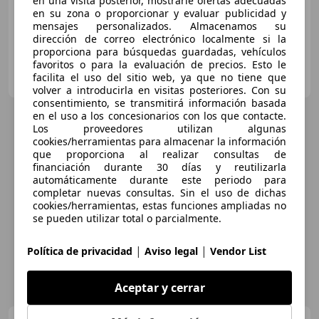
en una visita posterior, mostrarle ofertas adecuadas
en su zona o proporcionar y evaluar publicidad y
mensajes personalizados. Almacenamos su
dirección de correo electrónico localmente si la
proporciona para búsquedas guardadas, vehículos
favoritos o para la evaluación de precios. Esto le
AUTO SPORT MORALEJA
facilita el uso del sitio web, ya que no tiene que
ES-28939 ARROYOMOLINOS
Guar
volver a introducirla en visitas posteriores. Con su
consentimiento, se transmitirá información basada
en el uso a los concesionarios con los que contacte.
Los proveedores utilizan algunas
cookies/herramientas para almacenar la información
que proporciona al realizar consultas de
financiación durante 30 días y reutilizarla
automáticamente durante este periodo para
completar nuevas consultas. Sin el uso de dichas
cookies/herramientas, estas funciones ampliadas no
se pueden utilizar total o parcialmente.
|
|
Política de privacidad
Aviso legal
Vendor List
Aceptar y cerrar