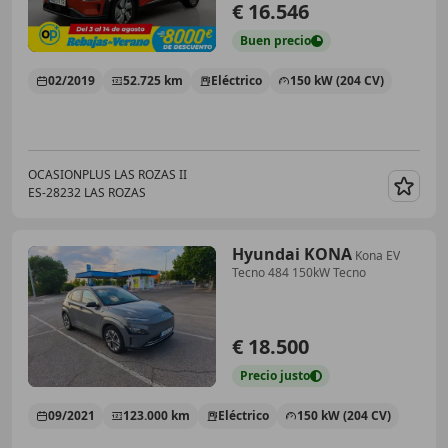
€ 16.546
Buen
precio
02/2019
52.725 km
Eléctrico
150 kW (204 CV)
OCASIONPLUS LAS ROZAS II
ES-28232 LAS ROZAS
Guar
Hyundai KONA
Kona EV
Tecno 484 150kW Tecno
€ 18.500
Precio
justo
09/2021
123.000 km
Eléctrico
150 kW (204 CV)