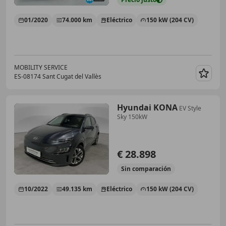
01/2020
74.000 km
Eléctrico
150 kW (204 CV)
MOBILITY SERVICE
ES-08174 Sant Cugat del Vallès
Guar
Hyundai KONA
EV Style
Sky 150kW
€ 28.898
Sin
comparación
10/2022
49.135 km
Eléctrico
150 kW (204 CV)