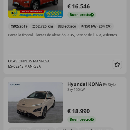
€ 16.546
Buen
precio
02/2019
52.725 km
Eléctrico
150 kW (204 CV)
Pantalla frontal, Llantas de aleación, ABS, Sensor de lluvia, Asientos calef., Cierre centralizado, Ventanas tintadas, Airbags laterales
OCASIONPLUS MANRESA
ES-08243 MANRESA
Guar
Hyundai KONA
EV Style
Sky 150kW
€ 18.990
Buen
precio