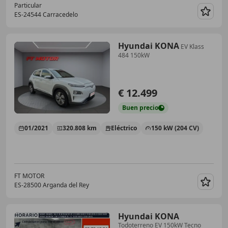
Particular
ES-24544 Carracedelo
Guar
Hyundai KONA
EV Klass
484 150kW
€ 12.499
Buen
precio
01/2021
320.808 km
Eléctrico
150 kW (204 CV)
FT MOTOR
ES-28500 Arganda del Rey
Guar
Hyundai KONA
Todoterreno EV 150kW Tecno