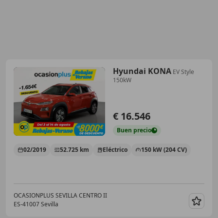
Hyundai KONA
EV Style
150kW
€ 16.546
Buen
precio
02/2019
52.725 km
Eléctrico
150 kW (204 CV)
OCASIONPLUS SEVILLA CENTRO II
ES-41007 Sevilla
Guar