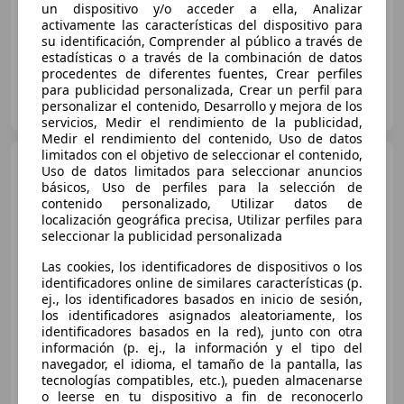
01/2019
95.000 km
Eléctrico
150 kW (204 CV)
un dispositivo y/o acceder a ella, Analizar
activamente las características del dispositivo para
su identificación, Comprender al público a través de
estadísticas o a través de la combinación de datos
procedentes de diferentes fuentes, Crear perfiles
para publicidad personalizada, Crear un perfil para
MOBILITY SERVICE
personalizar el contenido, Desarrollo y mejora de los
ES-08174 Sant Cugat del Vallès
Guar
servicios, Medir el rendimiento de la publicidad,
Medir el rendimiento del contenido, Uso de datos
limitados con el objetivo de seleccionar el contenido,
Hyundai KONA
EV Maxx
Uso de datos limitados para seleccionar anuncios
150kW
básicos, Uso de perfiles para la selección de
contenido personalizado, Utilizar datos de
localización geográfica precisa, Utilizar perfiles para
seleccionar la publicidad personalizada
€ 19.990
Las cookies, los identificadores de dispositivos o los
Buen
precio
identificadores online de similares características (p.
ej., los identificadores basados en inicio de sesión,
01/2022
67.000 km
Eléctrico
150 kW (204 CV)
los identificadores asignados aleatoriamente, los
identificadores basados en la red), junto con otra
información (p. ej., la información y el tipo del
navegador, el idioma, el tamaño de la pantalla, las
tecnologías compatibles, etc.), pueden almacenarse
AC GROUP
o leerse en tu dispositivo a fin de reconocerlo