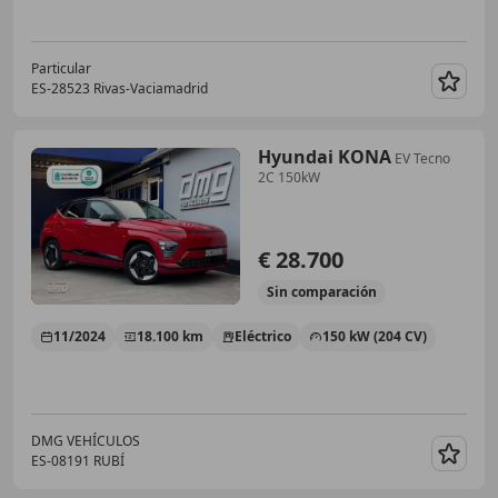
Particular
ES-28523 Rivas-Vaciamadrid
Guar
Hyundai KONA
EV Tecno
2C 150kW
€ 28.700
Sin
comparación
11/2024
18.100 km
Eléctrico
150 kW (204 CV)
DMG VEHÍCULOS
ES-08191 RUBÍ
Guar