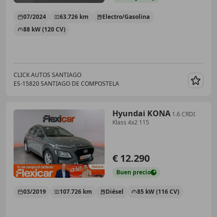
07/2024
63.726 km
Electro/Gasolina
88 kW (120 CV)
CLICK AUTOS SANTIAGO
ES-15820 SANTIAGO DE COMPOSTELA
Guar
Hyundai KONA
1.6 CRDI
Klass 4x2 115
€ 12.290
Buen
precio
03/2019
107.726 km
Diésel
85 kW (116 CV)