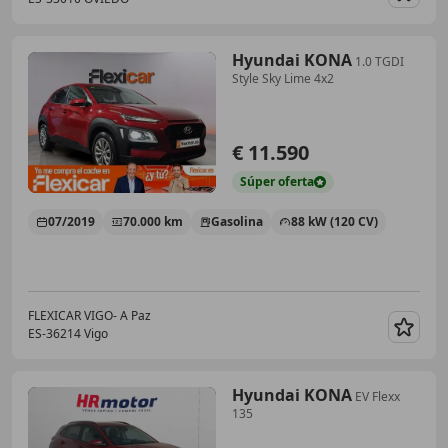
Guar
Hyundai KONA
1.0 TGDI
Style Sky Lime 4x2
€ 11.590
Súper
oferta
07/2019
70.000 km
Gasolina
88 kW (120 CV)
FLEXICAR VIGO- A Paz
ES-36214 Vigo
Guar
Hyundai KONA
EV Flexx
135