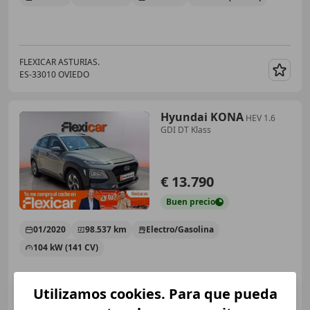
FLEXICAR ASTURIAS.
ES-33010 OVIEDO
Guar
Hyundai KONA
HEV 1.6
GDI DT Klass
€ 13.790
Buen
precio
01/2020
98.537 km
Electro/Gasolina
104 kW (141 CV)
Utilizamos cookies. Para que pueda