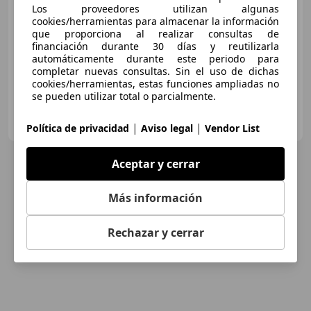
Los proveedores utilizan algunas
Precio
justo
cookies/herramientas para almacenar la información
que proporciona al realizar consultas de
09/2018
83.313 km
Diésel
85 kW (116 CV)
financiación durante 30 días y reutilizarla
automáticamente durante este periodo para
completar nuevas consultas. Sin el uso de dichas
cookies/herramientas, estas funciones ampliadas no
se pueden utilizar total o parcialmente.
FLEXICAR ASTURIAS.
ES-33010 OVIEDO
Guar
|
|
Política de privacidad
Aviso legal
Vendor List
Aceptar y cerrar
Más información
Rechazar y cerrar