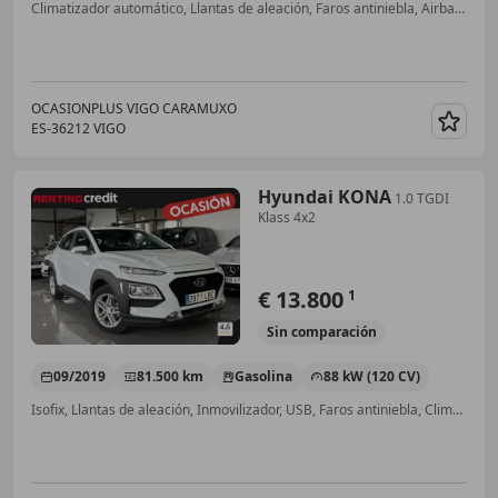
Climatizador automático, Llantas de aleación, Faros antiniebla, Airbag del conductor, ABS
OCASIONPLUS VIGO CARAMUXO
ES-36212 VIGO
Guar
Hyundai KONA
1.0 TGDI
Klass 4x2
€ 13.800
1
Sin
comparación
09/2019
81.500 km
Gasolina
88 kW (120 CV)
Isofix, Llantas de aleación, Inmovilizador, USB, Faros antiniebla, Climatizador automático