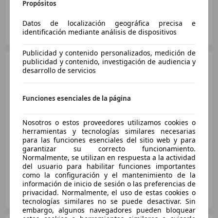
Propósitos
Datos de localización geográfica precisa e
FLEXICAR ASTURIAS.
identificación mediante análisis de dispositivos
ES-33010 OVIEDO
Guar
Publicidad y contenido personalizados, medición de
publicidad y contenido, investigación de audiencia y
Hyundai KONA
1.0 TGDI
desarrollo de servicios
Tecno Red 4x2
Funciones esenciales de la página
€ 13.990
Precio
justo
Nosotros o estos proveedores utilizamos cookies o
herramientas y tecnologías similares necesarias
para las funciones esenciales del sitio web y para
12/2017
29.574 km
Gasolina
88 kW (120 CV)
garantizar su correcto funcionamiento.
Normalmente, se utilizan en respuesta a la actividad
del usuario para habilitar funciones importantes
como la configuración y el mantenimiento de la
información de inicio de sesión o las preferencias de
FLEXICAR ASTURIAS.
privacidad. Normalmente, el uso de estas cookies o
ES-33010 OVIEDO
Guar
tecnologías similares no se puede desactivar. Sin
embargo, algunos navegadores pueden bloquear