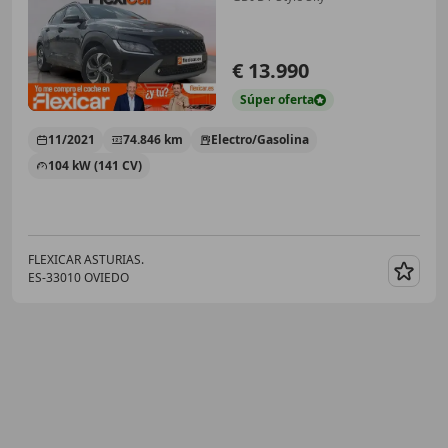
€ 13.990
Súper
oferta
11/2021
74.846 km
Electro/Gasolina
104 kW (141 CV)
FLEXICAR ASTURIAS.
ES-33010 OVIEDO
Guar