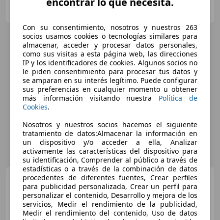
encontrar lo que necesita.
FLEXICAR ASTURIAS.
ES-33010 OVIEDO
Guar
Con su consentimiento, nosotros y nuestros 263
socios usamos cookies o tecnologías similares para
almacenar, acceder y procesar datos personales,
como sus visitas a esta página web, las direcciones
IP y los identificadores de cookies. Algunos socios no
le piden consentimiento para procesar tus datos y
se amparan en su interés legítimo. Puede configurar
sus preferencias en cualquier momento u obtener
más información visitando nuestra
Política de
Cookies
.
Nosotros y nuestros socios hacemos el siguiente
tratamiento de datos:Almacenar la información en
un dispositivo y/o acceder a ella, Analizar
activamente las características del dispositivo para
su identificación, Comprender al público a través de
estadísticas o a través de la combinación de datos
procedentes de diferentes fuentes, Crear perfiles
Hyundai KONA
Kona 1.6
para publicidad personalizada, Crear un perfil para
CRDI Klass 4x2 115 Klass
personalizar el contenido, Desarrollo y mejora de los
servicios, Medir el rendimiento de la publicidad,
€ 16.500
Medir el rendimiento del contenido, Uso de datos