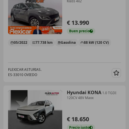
Klass 4x2
€ 13.990
Buen
precio
05/2022
77.738 km
Gasolina
88 kW (120 CV)
FLEXICAR ASTURIAS.
ES-33010 OVIEDO
Guar
Hyundai KONA
1.0 TGDI
120CV 48V Maxx
€ 18.650
Precio
justo