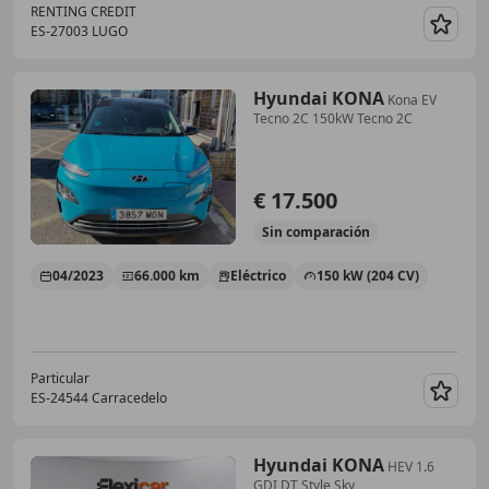
RENTING CREDIT
ES-27003 LUGO
Guar
Hyundai KONA
Kona EV
Tecno 2C 150kW Tecno 2C
€ 17.500
Sin
comparación
04/2023
66.000 km
Eléctrico
150 kW (204 CV)
Particular
ES-24544 Carracedelo
Guar
Hyundai KONA
HEV 1.6
GDI DT Style Sky