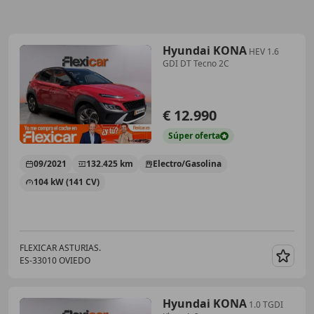
Hyundai KONA
HEV 1.6
GDI DT Tecno 2C
€ 12.990
Súper
oferta
09/2021
132.425 km
Electro/Gasolina
104 kW (141 CV)
FLEXICAR ASTURIAS.
ES-33010 OVIEDO
Guar
Hyundai KONA
1.0 TGDI