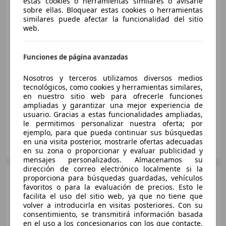
estas cookies o herramientas similares o avisarle
Hyundai KONA
1.0 TGDI
sobre ellas. Bloquear estas cookies o herramientas
Klass 4x2
similares puede afectar la funcionalidad del sitio
web.
€ 8.990
Funciones de página avanzadas
Buen
precio
Nosotros y terceros utilizamos diversos medios
tecnológicos, como cookies y herramientas similares,
04/2018
143.000 km
Gasolina
88 kW (120 CV)
en nuestro sitio web para ofrecerle funciones
ampliadas y garantizar una mejor experiencia de
usuario. Gracias a estas funcionalidades ampliadas,
le permitimos personalizar nuestra oferta; por
ejemplo, para que pueda continuar sus búsquedas
FLEXICAR ASTURIAS.
en una visita posterior, mostrarle ofertas adecuadas
ES-33010 OVIEDO
Guar
en su zona o proporcionar y evaluar publicidad y
mensajes personalizados. Almacenamos su
dirección de correo electrónico localmente si la
Hyundai KONA
proporciona para búsquedas guardadas, vehículos
1.6 CRDI
favoritos o para la evaluación de precios. Esto le
Klass 4x2 115
facilita el uso del sitio web, ya que no tiene que
volver a introducirla en visitas posteriores. Con su
consentimiento, se transmitirá información basada
€ 13.890
en el uso a los concesionarios con los que contacte.