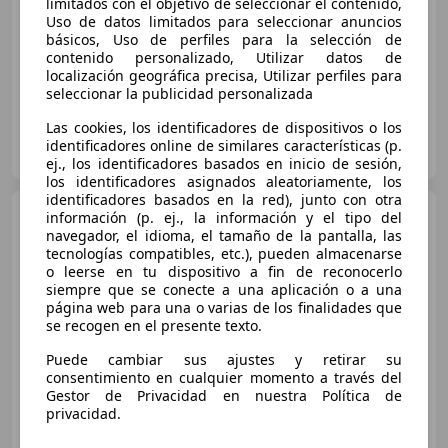
Sin
comparación
limitados con el objetivo de seleccionar el contenido,
Uso de datos limitados para seleccionar anuncios
básicos, Uso de perfiles para la selección de
11/2019
132.600 km
Diésel
84 kW (114 CV)
contenido personalizado, Utilizar datos de
localización geográfica precisa, Utilizar perfiles para
seleccionar la publicidad personalizada
Las cookies, los identificadores de dispositivos o los
Particular
identificadores online de similares características (p.
ES-33012 Oviedo
Guar
ej., los identificadores basados en inicio de sesión,
los identificadores asignados aleatoriamente, los
identificadores basados en la red), junto con otra
Hyundai KONA
HEV 1.6
información (p. ej., la información y el tipo del
GDI DT Maxx
navegador, el idioma, el tamaño de la pantalla, las
tecnologías compatibles, etc.), pueden almacenarse
o leerse en tu dispositivo a fin de reconocerlo
siempre que se conecte a una aplicación o a una
€ 13.990
1
página web para una o varias de los finalidades que
se recogen en el presente texto.
Súper
oferta
Puede cambiar sus ajustes y retirar su
consentimiento en cualquier momento a través del
11/2021
99.943 km
Electro/Gasolina
Gestor de Privacidad en nuestra Política de
104 kW (141 CV)
privacidad.