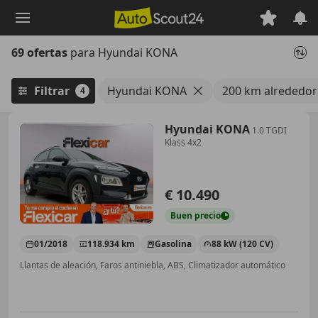
Saltar
al
contenido
69 ofertas
para Hyundai KONA
principal
Filtrar
Hyundai KONA
200 km alrededor
4
Hyundai KONA
1.0 TGDI
Klass 4x2
€ 10.490
Buen
precio
01/2018
118.934 km
Gasolina
88 kW (120 CV)
Llantas de aleación, Faros antiniebla, ABS, Climatizador automático