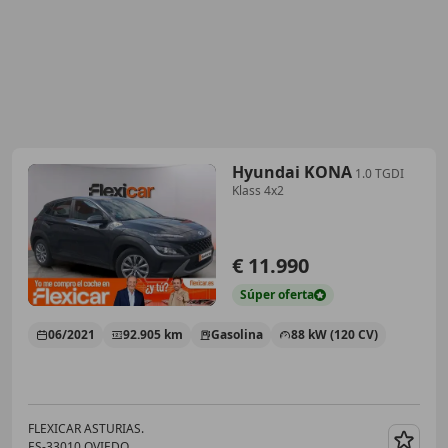
Hyundai KONA
1.0 TGDI
Klass 4x2
€ 11.990
Súper
oferta
06/2021
92.905 km
Gasolina
88 kW (120 CV)
FLEXICAR ASTURIAS.
ES-33010 OVIEDO