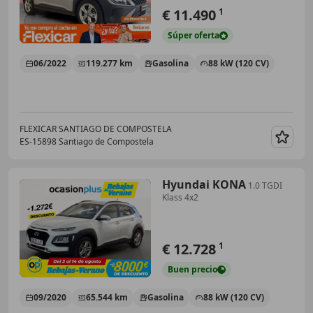
€ 11.490
1
Súper
oferta
06/2022
119.277 km
Gasolina
88 kW (120 CV)
FLEXICAR SANTIAGO DE COMPOSTELA
ES-15898 Santiago de Compostela
Guar
Hyundai KONA
1.0 TGDI
Klass 4x2
€ 12.728
1
Buen
precio
09/2020
65.544 km
Gasolina
88 kW (120 CV)