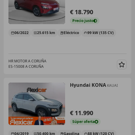
€ 18.790
Precio
justo
06/2022
25.615 km
Eléctrico
99 kW (135 CV)
HR MOTOR A CORUÑA
ES-15008 A CORUÑA
Guar
Hyundai KONA
KAUAI
€ 11.990
Súper
oferta
04/2019
50.400 km
Gasolina
88 kW (120 CV)