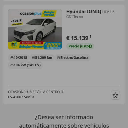
Hyundai IONIQ
HEV 1.6
GDI Tecno
€ 15.139
1
Precio
justo
10/2018
51.209 km
Electro/Gasolina
104 kW (141 CV)
OCASIONPLUS SEVILLA CENTRO II
ES-41007 Sevilla
Guar
¿Desea ser informado
automáticamente sobre vehículos