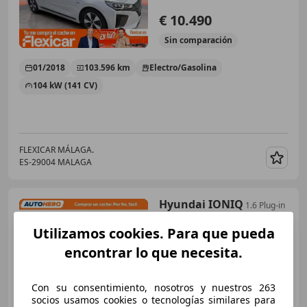
€ 10.490
Sin
comparación
01/2018
103.596 km
Electro/Gasolina
104 kW (141 CV)
FLEXICAR MÁLAGA.
ES-29004 MALAGA
Guar
Hyundai IONIQ
1.6 Plug-in
Hybrid Klass
Utilizamos cookies. Para que pueda
encontrar lo que necesita.
€ 11.809
Con su consentimiento, nosotros y nuestros 263
Precio
justo
socios usamos cookies o tecnologías similares para