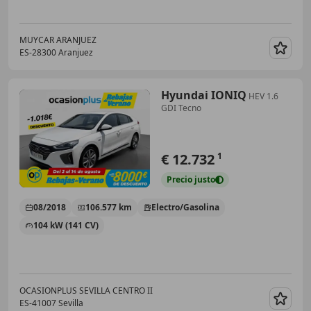
MUYCAR ARANJUEZ
ES-28300 Aranjuez
Guar
Hyundai IONIQ
HEV 1.6
GDI Tecno
€ 12.732
1
Precio
justo
08/2018
106.577 km
Electro/Gasolina
104 kW (141 CV)
OCASIONPLUS SEVILLA CENTRO II
ES-41007 Sevilla
Guar