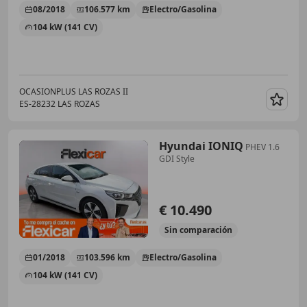
08/2018
106.577 km
Electro/Gasolina
104 kW (141 CV)
OCASIONPLUS LAS ROZAS II
ES-28232 LAS ROZAS
Guar
Hyundai IONIQ
PHEV 1.6
GDI Style
€ 10.490
Sin
comparación
01/2018
103.596 km
Electro/Gasolina
104 kW (141 CV)