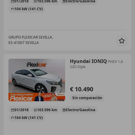
01/2018
103.596 km
Electro/Gasolina
104 kW (141 CV)
GRUPO FLEXICAR SEVILLA.
ES-41007 SEVILLA
Guar
Hyundai IONIQ
PHEV 1.6
GDI Style
€ 10.490
Sin
comparación
01/2018
103.596 km
Electro/Gasolina
104 kW (141 CV)