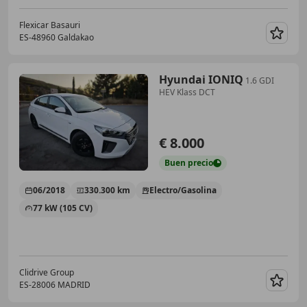
Flexicar Basauri
ES-48960 Galdakao
Guar
Hyundai IONIQ
1.6 GDI
HEV Klass DCT
€ 8.000
Buen
precio
06/2018
330.300 km
Electro/Gasolina
77 kW (105 CV)
Clidrive Group
ES-28006 MADRID
Guar