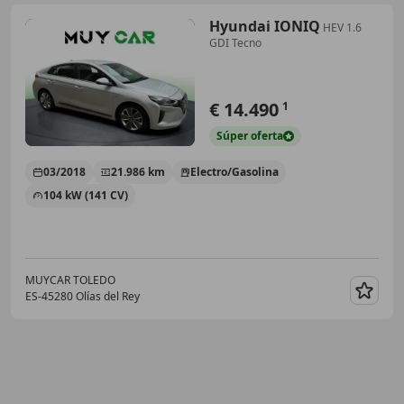
Hyundai IONIQ
HEV 1.6
GDI Tecno
€ 14.490
1
Súper
oferta
03/2018
21.986 km
Electro/Gasolina
104 kW (141 CV)
MUYCAR TOLEDO
ES-45280 Olías del Rey
Guar