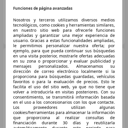
12/2018
152.398 km
Eléctrico
88 kW (120 CV)
Funciones de página avanzadas
Nosotros y terceros utilizamos diversos medios
tecnológicos, como cookies y herramientas similares,
en nuestro sitio web para ofrecerle funciones
OCASIONPLUS - LAS PALMAS DE GRAN CANARIA
ampliadas y garantizar una mejor experiencia de
ES-35008 LAS PALMAS DE GRAN CANARIA
Guar
usuario. Gracias a estas funcionalidades ampliadas,
le permitimos personalizar nuestra oferta; por
ejemplo, para que pueda continuar sus búsquedas
Hyundai IONIQ
PHEV 1.6
en una visita posterior, mostrarle ofertas adecuadas
GDI Style
en su zona o proporcionar y evaluar publicidad y
mensajes personalizados. Almacenamos su
dirección de correo electrónico localmente si la
proporciona para búsquedas guardadas, vehículos
€ 10.490
favoritos o para la evaluación de precios. Esto le
facilita el uso del sitio web, ya que no tiene que
Sin
comparación
volver a introducirla en visitas posteriores. Con su
consentimiento, se transmitirá información basada
01/2018
103.596 km
Electro/Gasolina
en el uso a los concesionarios con los que contacte.
Los proveedores utilizan algunas
104 kW (141 CV)
cookies/herramientas para almacenar la información
que proporciona al realizar consultas de
financiación durante 30 días y reutilizarla
automáticamente durante este periodo para