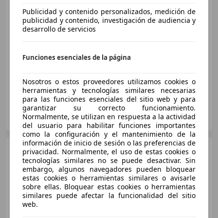
Publicidad y contenido personalizados, medición de
€ 10.490
publicidad y contenido, investigación de audiencia y
desarrollo de servicios
Sin
comparación
01/2018
103.596 km
Electro/Gasolina
Funciones esenciales de la página
104 kW (141 CV)
Nosotros o estos proveedores utilizamos cookies o
herramientas y tecnologías similares necesarias
para las funciones esenciales del sitio web y para
garantizar su correcto funcionamiento.
FLEXICAR MADRID GRUPO
Normalmente, se utilizan en respuesta a la actividad
ES-2870 SAN SEBASTIAN DE LOS REYES
Guar
del usuario para habilitar funciones importantes
como la configuración y el mantenimiento de la
información de inicio de sesión o las preferencias de
Hyundai IONIQ
EV 88kW
privacidad. Normalmente, el uso de estas cookies o
Tecno
tecnologías similares no se puede desactivar. Sin
embargo, algunos navegadores pueden bloquear
estas cookies o herramientas similares o avisarle
sobre ellas. Bloquear estas cookies o herramientas
€ 9.769
1
similares puede afectar la funcionalidad del sitio
web.
Súper
oferta