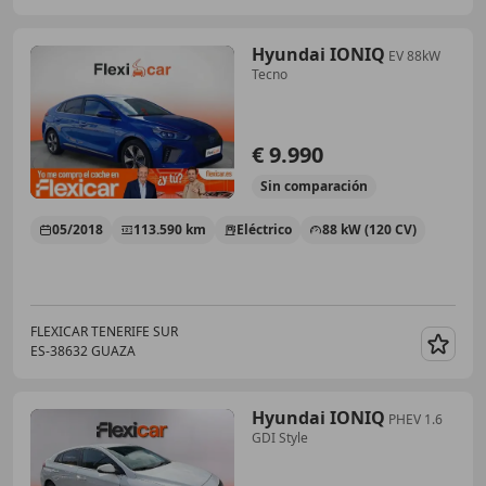
Hyundai IONIQ
EV 88kW
Tecno
€ 9.990
Sin
comparación
05/2018
113.590 km
Eléctrico
88 kW (120 CV)
FLEXICAR TENERIFE SUR
ES-38632 GUAZA
Guar
Hyundai IONIQ
PHEV 1.6
GDI Style