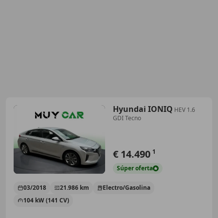
Hyundai IONIQ
HEV 1.6
GDI Tecno
€ 14.490
1
Súper
oferta
03/2018
21.986 km
Electro/Gasolina
104 kW (141 CV)