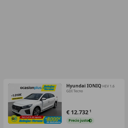
Hyundai IONIQ
HEV 1.6
GDI Tecno
€ 12.732
1
Precio
justo