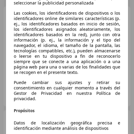
seleccionar la publicidad personalizada
Las cookies, los identificadores de dispositivos o los
Hyundai IONIQ
Plug-in-
identificadores online de similares características (p.
Hybrid 1.6 GDI Trend
ej., los identificadores basados en inicio de sesión,
los identificadores asignados aleatoriamente, los
identificadores basados en la red), junto con otra
€ 17.200
información (p. ej., la información y el tipo del
navegador, el idioma, el tamaño de la pantalla, las
Sin
comparación
tecnologías compatibles, etc.), pueden almacenarse
o leerse en tu dispositivo a fin de reconocerlo
05/2018
60.000 km
Electro/Gasolina
siempre que se conecte a una aplicación o a una
104 kW (141 CV)
página web para una o varias de los finalidades que
se recogen en el presente texto.
Puede cambiar sus ajustes y retirar su
consentimiento en cualquier momento a través del
Gestor de Privacidad en nuestra Política de
Particular
privacidad.
ES-03181 Torrevieja
Guar
Propósitos
Hyundai IONIQ
PHEV 1.6
Datos de localización geográfica precisa e
GDI Style
identificación mediante análisis de dispositivos