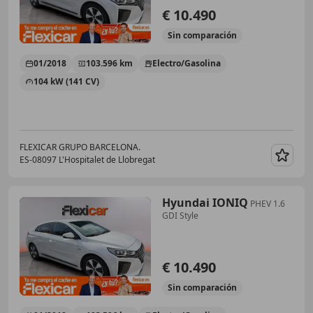
€ 10.490
Sin
comparación
01/2018
103.596 km
Electro/Gasolina
104 kW (141 CV)
FLEXICAR GRUPO BARCELONA.
ES-08097 L'Hospitalet de Llobregat
Guar
Hyundai IONIQ
PHEV 1.6
GDI Style
€ 10.490
Sin
comparación