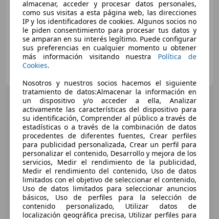
almacenar, acceder y procesar datos personales,
11/2018
153.619 km
Electro/Gasolina
como sus visitas a esta página web, las direcciones
104 kW (141 CV)
IP y los identificadores de cookies. Algunos socios no
le piden consentimiento para procesar tus datos y
se amparan en su interés legítimo. Puede configurar
sus preferencias en cualquier momento u obtener
más información visitando nuestra
Política de
AUTOHERO CENTER MADRID
Cookies
.
ES-28050 MADRID
Guar
Nosotros y nuestros socios hacemos el siguiente
tratamiento de datos:Almacenar la información en
un dispositivo y/o acceder a ella, Analizar
activamente las características del dispositivo para
su identificación, Comprender al público a través de
estadísticas o a través de la combinación de datos
procedentes de diferentes fuentes, Crear perfiles
para publicidad personalizada, Crear un perfil para
personalizar el contenido, Desarrollo y mejora de los
servicios, Medir el rendimiento de la publicidad,
Medir el rendimiento del contenido, Uso de datos
limitados con el objetivo de seleccionar el contenido,
Uso de datos limitados para seleccionar anuncios
básicos, Uso de perfiles para la selección de
contenido personalizado, Utilizar datos de
localización geográfica precisa, Utilizar perfiles para