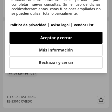
completar nuevas consultas. Sin el uso de dichas
GRUPO FLEXICAR VALENCIA.
cookies/herramientas, estas funciones ampliadas no
ES-46980 PATERNA
Guar
se pueden utilizar total o parcialmente.
|
|
Política de privacidad
Aviso legal
Vendor List
Hyundai IONIQ
PHEV 1.6
GDI Style
Aceptar y cerrar
€ 10.490
Más información
Sin
comparación
Rechazar y cerrar
01/2018
103.596 km
Electro/Gasolina
104 kW (141 CV)
FLEXICAR ASTURIAS.
ES-33010 OVIEDO
Guar