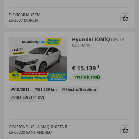
FLEXICAR MURCIA.
ES-3007 MURCIA
Guar
Hyundai IONIQ
HEV 1.6
GDI Tecno
€ 15.139
1
Precio
justo
10/2018
51.209 km
Electro/Gasolina
104 kW (141 CV)
OCASIONPLUS LA MAQUINISTA II
ES-08020 SANT ANDREU
Guar