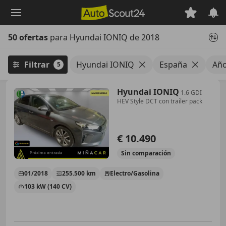
Saltar
al
contenido
50 ofertas
para Hyundai IONIQ de 2018
principal
Filtrar
Hyundai IONIQ
España
Año
5
Hyundai IONIQ
1.6 GDI
HEV Style DCT con trailer pack
€ 10.490
Sin
comparación
01/2018
255.500 km
Electro/Gasolina
103 kW (140 CV)