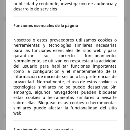
publicidad y contenido, investigación de audiencia y
FLEXICAR ALICANTE.
desarrollo de servicios
ES-03007 ALICANTE
Guar
Funciones esenciales de la página
Hyundai i10
1.0 Klass
Nosotros o estos proveedores utilizamos cookies o
herramientas y tecnologías similares necesarias
para las funciones esenciales del sitio web y para
€ 9.790
garantizar su correcto funcionamiento.
Normalmente, se utilizan en respuesta a la actividad
Buen
precio
del usuario para habilitar funciones importantes
como la configuración y el mantenimiento de la
12/2023
77.265 km
Gasolina
49 kW (67 CV)
información de inicio de sesión o las preferencias de
privacidad. Normalmente, el uso de estas cookies o
tecnologías similares no se puede desactivar. Sin
embargo, algunos navegadores pueden bloquear
estas cookies o herramientas similares o avisarle
GRUPO FLEXICAR VALENCIA.
sobre ellas. Bloquear estas cookies o herramientas
ES-46980 PATERNA
similares puede afectar la funcionalidad del sitio
Guar
web.
Hyundai i10
1.0 Go Plus
Funciones de página avanzadas