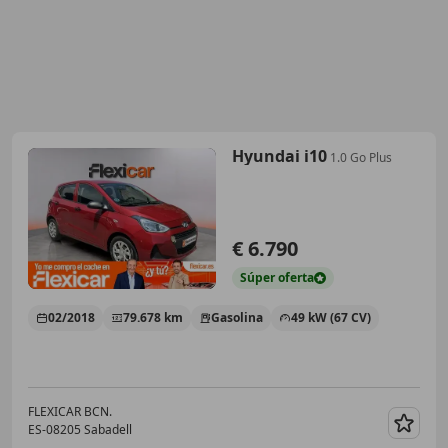
Hyundai i10
1.0 Go Plus
€ 6.790
Súper
oferta
02/2018
79.678 km
Gasolina
49 kW (67 CV)
FLEXICAR BCN.
ES-08205 Sabadell
Guar