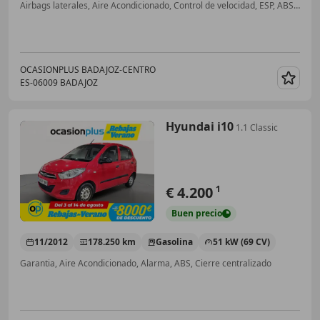
Airbags laterales, Aire Acondicionado, Control de velocidad, ESP, ABS, CD, Cierre centralizado
OCASIONPLUS BADAJOZ-CENTRO
ES-06009 BADAJOZ
Guar
Hyundai i10
1.1 Classic
€ 4.200
1
Buen
precio
11/2012
178.250 km
Gasolina
51 kW (69 CV)
Garantia, Aire Acondicionado, Alarma, ABS, Cierre centralizado