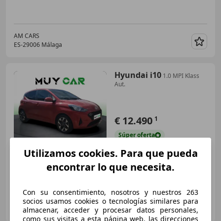
AM CARS
ES-29006 Málaga
Guar
Hyundai i10
1.0 MPI Klass
Aut.
€ 12.490
1
Súper
oferta
Utilizamos cookies. Para que pueda
08/2024
15.037 km
Gasolina
47 kW (64 CV)
encontrar lo que necesita.
Con su consentimiento, nosotros y nuestros 263
socios usamos cookies o tecnologías similares para
MUYCAR GIRONA
almacenar, acceder y procesar datos personales,
ES-17005 GIRONA
Guar
como sus visitas a esta página web, las direcciones