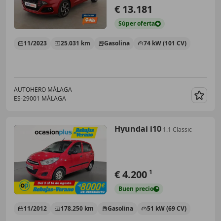
€ 13.181
Súper
oferta
11/2023
25.031 km
Gasolina
74 kW (101 CV)
AUTOHERO MÁLAGA
ES-29001 MÁLAGA
Guar
Hyundai i10
1.1 Classic
€ 4.200
1
Buen
precio
11/2012
178.250 km
Gasolina
51 kW (69 CV)