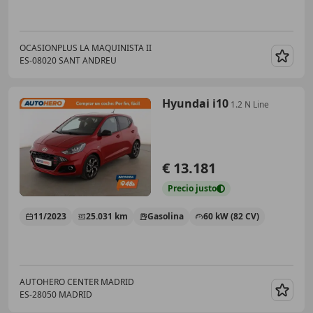
OCASIONPLUS LA MAQUINISTA II
ES-08020 SANT ANDREU
Guar
Hyundai i10
1.2 N Line
€ 13.181
Precio
justo
11/2023
25.031 km
Gasolina
60 kW (82 CV)
AUTOHERO CENTER MADRID
ES-28050 MADRID
Guar