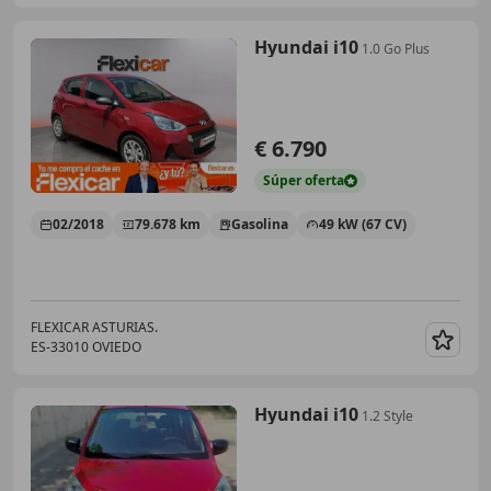
Hyundai i10
1.0 Go Plus
€ 6.790
Súper
oferta
02/2018
79.678 km
Gasolina
49 kW (67 CV)
FLEXICAR ASTURIAS.
ES-33010 OVIEDO
Guar
Hyundai i10
1.2 Style