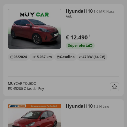
Hyundai i10
1.0 MPI Klass
Aut.
€ 12.490
1
Súper
oferta
08/2024
15.037 km
Gasolina
47 kW (64 CV)
MUYCAR TOLEDO
ES-45280 Olías del Rey
Guar
Hyundai i10
1.2 N Line