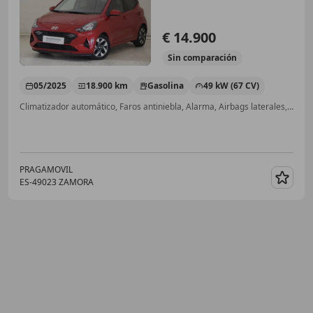
€ 14.900
Sin
comparación
05/2025
18.900 km
Gasolina
49 kW (67 CV)
Climatizador automático, Faros antiniebla, Alarma, Airbags laterales, USB, Cierre centralizado, Control de tracción
PRAGAMOVIL
ES-49023 ZAMORA
Guar