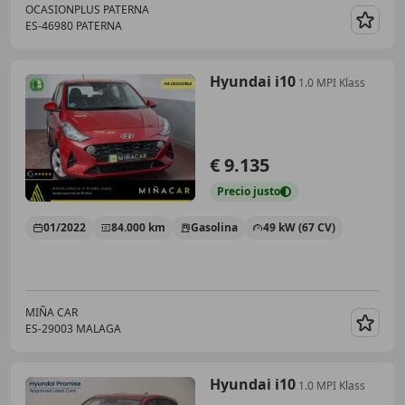
OCASIONPLUS PATERNA
ES-46980 PATERNA
Guar
Hyundai i10
1.0 MPI Klass
€ 9.135
Precio
justo
01/2022
84.000 km
Gasolina
49 kW (67 CV)
MIÑA CAR
ES-29003 MALAGA
Guar
Hyundai i10
1.0 MPI Klass