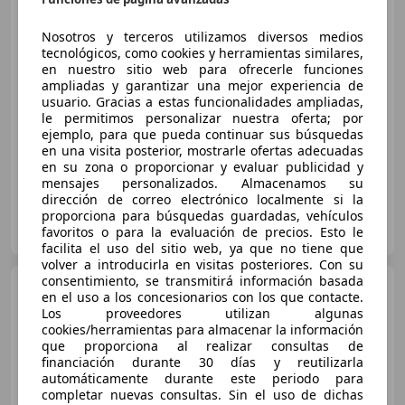
Nosotros y terceros utilizamos diversos medios
tecnológicos, como cookies y herramientas similares,
€ 6.790
en nuestro sitio web para ofrecerle funciones
ampliadas y garantizar una mejor experiencia de
Súper
oferta
usuario. Gracias a estas funcionalidades ampliadas,
le permitimos personalizar nuestra oferta; por
02/2018
79.678 km
Gasolina
49 kW (67 CV)
ejemplo, para que pueda continuar sus búsquedas
en una visita posterior, mostrarle ofertas adecuadas
en su zona o proporcionar y evaluar publicidad y
mensajes personalizados. Almacenamos su
dirección de correo electrónico localmente si la
proporciona para búsquedas guardadas, vehículos
GRUPO FLEXICAR SEVILLA.
favoritos o para la evaluación de precios. Esto le
ES-41007 SEVILLA
Guar
facilita el uso del sitio web, ya que no tiene que
volver a introducirla en visitas posteriores. Con su
consentimiento, se transmitirá información basada
Hyundai i10
1.0 Go Plus
en el uso a los concesionarios con los que contacte.
Los proveedores utilizan algunas
cookies/herramientas para almacenar la información
que proporciona al realizar consultas de
financiación durante 30 días y reutilizarla
€ 6.790
automáticamente durante este periodo para
completar nuevas consultas. Sin el uso de dichas
Súper
oferta