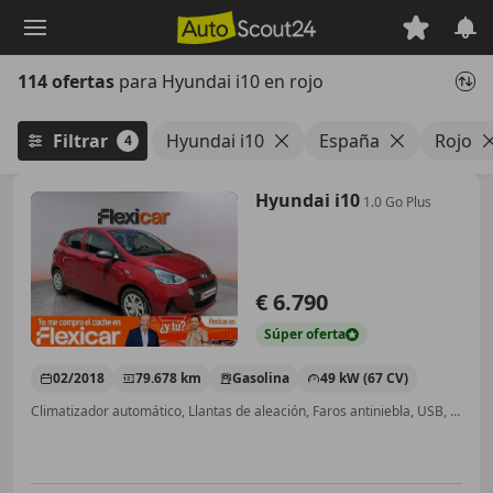
Saltar
al
contenido
114 ofertas
para Hyundai i10 en rojo
principal
Filtrar
Hyundai i10
España
Rojo
4
Hyundai i10
1.0 Go Plus
€ 6.790
Súper
oferta
02/2018
79.678 km
Gasolina
49 kW (67 CV)
Climatizador automático, Llantas de aleación, Faros antiniebla, USB, Bluetooth, Control de tracción, ABS, Airbags laterales