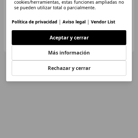
cookies/herramientas, estas funciones ampliadas no
se pueden utilizar total o parcialmente.
02/2018
79.678 km
Gasolina
49 kW (67 CV)
|
|
Política de privacidad
Aviso legal
Vendor List
Aceptar y cerrar
GRUPO FLEXICAR VALENCIA.
ES-46980 PATERNA
Guar
Más información
Rechazar y cerrar