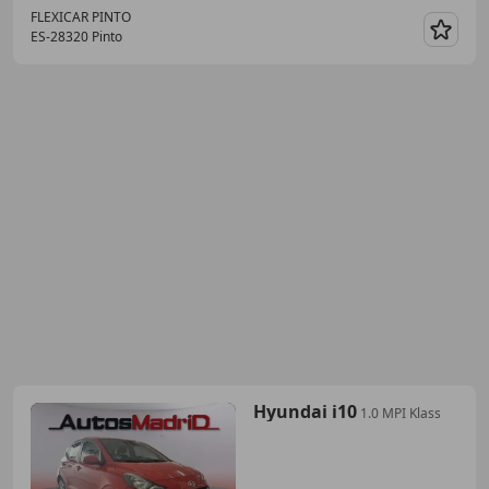
FLEXICAR PINTO
ES-28320 Pinto
Guar
Hyundai i10
1.0 MPI Klass