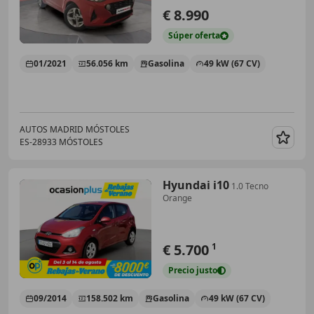
€ 8.990
Súper
oferta
01/2021
56.056 km
Gasolina
49 kW (67 CV)
AUTOS MADRID MÓSTOLES
ES-28933 MÓSTOLES
Guar
Hyundai i10
1.0 Tecno
Orange
€ 5.700
1
Precio
justo
09/2014
158.502 km
Gasolina
49 kW (67 CV)