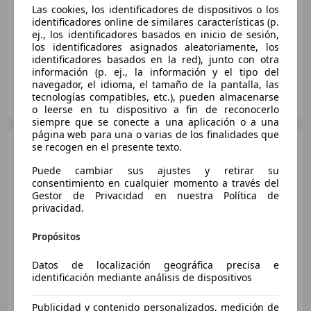
Las cookies, los identificadores de dispositivos o los
identificadores online de similares características (p.
02/2025
17.964 km
Gasolina
47 kW (64 CV)
ej., los identificadores basados en inicio de sesión,
los identificadores asignados aleatoriamente, los
identificadores basados en la red), junto con otra
información (p. ej., la información y el tipo del
navegador, el idioma, el tamaño de la pantalla, las
CARZA OCASIÓN
tecnologías compatibles, etc.), pueden almacenarse
ES-50014 ZARAGOZA
Guar
o leerse en tu dispositivo a fin de reconocerlo
siempre que se conecte a una aplicación o a una
página web para una o varias de los finalidades que
Hyundai i10
1.0 Go Plus
se recogen en el presente texto.
Puede cambiar sus ajustes y retirar su
consentimiento en cualquier momento a través del
Gestor de Privacidad en nuestra Política de
€ 6.790
privacidad.
Súper
oferta
Propósitos
02/2018
79.678 km
Gasolina
49 kW (67 CV)
Datos de localización geográfica precisa e
identificación mediante análisis de dispositivos
Publicidad y contenido personalizados, medición de