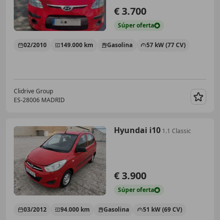
€ 3.700
Súper
oferta
02/2010
149.000 km
Gasolina
57 kW (77 CV)
Clidrive Group
ES-28006 MADRID
Guar
Hyundai i10
1.1 Classic
€ 3.900
Súper
oferta
03/2012
94.000 km
Gasolina
51 kW (69 CV)