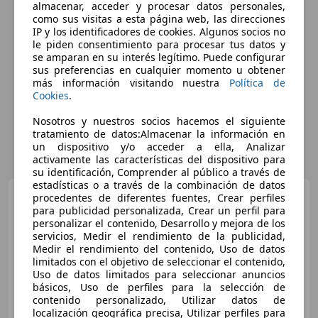
almacenar, acceder y procesar datos personales,
como sus visitas a esta página web, las direcciones
IP y los identificadores de cookies. Algunos socios no
le piden consentimiento para procesar tus datos y
se amparan en su interés legítimo. Puede configurar
sus preferencias en cualquier momento u obtener
más información visitando nuestra
Política de
Cookies
.
Nosotros y nuestros socios hacemos el siguiente
tratamiento de datos:Almacenar la información en
un dispositivo y/o acceder a ella, Analizar
activamente las características del dispositivo para
su identificación, Comprender al público a través de
estadísticas o a través de la combinación de datos
Hyundai i10
1.0 MPI
procedentes de diferentes fuentes, Crear perfiles
Essence
para publicidad personalizada, Crear un perfil para
personalizar el contenido, Desarrollo y mejora de los
servicios, Medir el rendimiento de la publicidad,
Medir el rendimiento del contenido, Uso de datos
€ 9.273
1
limitados con el objetivo de seleccionar el contenido,
Uso de datos limitados para seleccionar anuncios
Súper
oferta
básicos, Uso de perfiles para la selección de
contenido personalizado, Utilizar datos de
08/2020
20.684 km
Gasolina
49 kW (67 CV)
localización geográfica precisa, Utilizar perfiles para