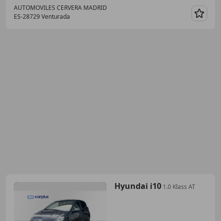
AUTOMOVILES CERVERA MADRID
ES-28729 Venturada
Guar
Hyundai i10
1.0 Klass AT