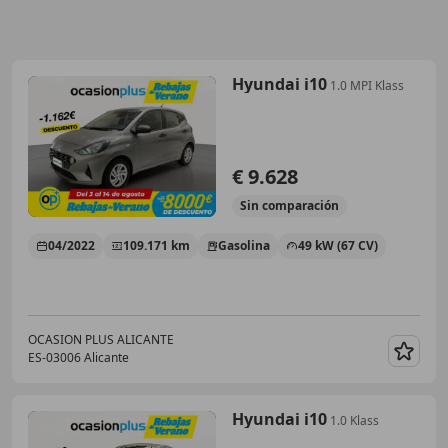
Hyundai i10
1.0 MPI Klass
€ 9.628
Sin
comparación
04/2022
109.171 km
Gasolina
49 kW (67 CV)
OCASION PLUS ALICANTE
ES-03006 Alicante
Guar
Hyundai i10
1.0 Klass