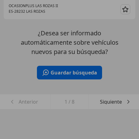
OCASIONPLUS LAS ROZAS II
ES-28232 LAS ROZAS
Guar
¿Desea ser informado
automáticamente sobre vehículos
nuevos para su búsqueda?
Guardar búsqueda
Anterior
1
/
8
Siguiente