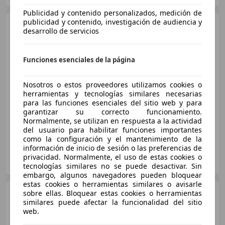
Publicidad y contenido personalizados, medición de
publicidad y contenido, investigación de audiencia y
Hyundai i10
1.0 MPI
desarrollo de servicios
Essence
Funciones esenciales de la página
€ 9.273
1
Nosotros o estos proveedores utilizamos cookies o
Súper
oferta
herramientas y tecnologías similares necesarias
para las funciones esenciales del sitio web y para
08/2020
20.684 km
Gasolina
49 kW (67 CV)
garantizar su correcto funcionamiento.
Normalmente, se utilizan en respuesta a la actividad
del usuario para habilitar funciones importantes
como la configuración y el mantenimiento de la
información de inicio de sesión o las preferencias de
OCASIONPLUS LAS ROZAS II
privacidad. Normalmente, el uso de estas cookies o
ES-28232 LAS ROZAS
Guar
tecnologías similares no se puede desactivar. Sin
embargo, algunos navegadores pueden bloquear
estas cookies o herramientas similares o avisarle
Hyundai i10
sobre ellas. Bloquear estas cookies o herramientas
1.0 MPI Klass
similares puede afectar la funcionalidad del sitio
web.