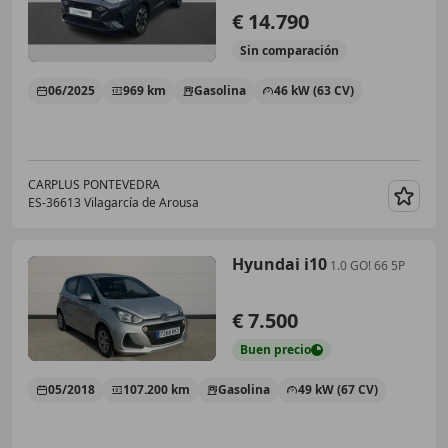
€ 14.790
Sin
comparación
06/2025
969 km
Gasolina
46 kW (63 CV)
CARPLUS PONTEVEDRA
ES-36613 Vilagarcía de Arousa
Guar
Hyundai i10
1.0 GO! 66 5P
€ 7.500
Buen
precio
05/2018
107.200 km
Gasolina
49 kW (67 CV)