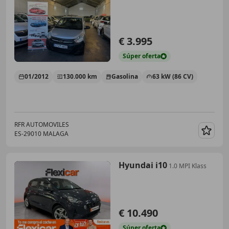
€ 3.995
Súper
oferta
01/2012
130.000 km
Gasolina
63 kW (86 CV)
RFR AUTOMOVILES
ES-29010 MALAGA
Guar
Hyundai i10
1.0 MPI Klass
€ 10.490
Súper
oferta