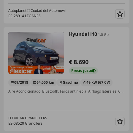
Autoplanet II Ciudad del Automóvil
ES-28914 LEGANES
Guar
Hyundai i10
1.0 Go
€ 8.690
Precio
justo
09/2018
64.000 km
Gasolina
49 kW (67 CV)
Aire Acondicionado, Bluetooth, Faros antiniebla, Airbags laterales, Control de velocidad, Retrovisores laterales eléctricos
FLEXICAR GRANOLLERS
ES-08520 Granollers
Guar