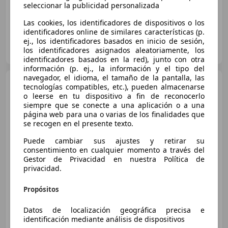
seleccionar la publicidad personalizada
Las cookies, los identificadores de dispositivos o los
identificadores online de similares características (p.
ej., los identificadores basados en inicio de sesión,
OCASIONPLUS LA MAQUINISTA II
los identificadores asignados aleatoriamente, los
ES-08020 SANT ANDREU
Guar
identificadores basados en la red), junto con otra
información (p. ej., la información y el tipo del
navegador, el idioma, el tamaño de la pantalla, las
Hyundai i10
1.0 MPI
tecnologías compatibles, etc.), pueden almacenarse
Essence
o leerse en tu dispositivo a fin de reconocerlo
siempre que se conecte a una aplicación o a una
página web para una o varias de los finalidades que
se recogen en el presente texto.
€ 9.273
1
Puede cambiar sus ajustes y retirar su
Súper
oferta
consentimiento en cualquier momento a través del
Gestor de Privacidad en nuestra Política de
08/2020
20.684 km
Gasolina
49 kW (67 CV)
privacidad.
Propósitos
Datos de localización geográfica precisa e
OCASIONPLUS SEVILLA - ALCALÁ DE GUADAÍRA
identificación mediante análisis de dispositivos
ES-41500 ALCALA DE GUADAIRA
Guar