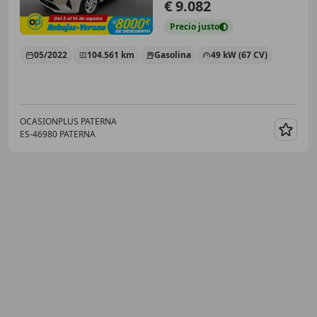
€ 9.082
Precio
justo
05/2022
104.561 km
Gasolina
49 kW (67 CV)
OCASIONPLUS PATERNA
ES-46980 PATERNA
Guar