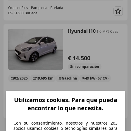
OcasionPlus - Pamplona - Burlada
ES-31600 Burlada
Guar
Hyundai i10
1.0 MPI Klass
€ 14.500
Sin
comparación
02/2025
19.695 km
Gasolina
49 kW (67 CV)
Utilizamos cookies. Para que pueda
MOVENTO MOTORPRIM HYUNDAI
encontrar lo que necesita.
ES-08300 MATARO
Guar
Con su consentimiento, nosotros y nuestros 263
socios usamos cookies o tecnologías similares para