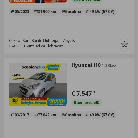
05/2023
31.900 km
Gasolina
49 kW (67 CV)
Flexicar Sant Boi de Llobregat - Vinyets
ES-08830 Sant Boi de Llobregat
Guar
Hyundai i10
1.0 Klass
€ 7.547
1
Buen
precio
03/2017
77.042 km
Gasolina
49 kW (67 CV)