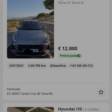
Tecno 2C Tecno 2C
€ 12.800
Precio
justo
07/2021
39.700 km
Gasolina
61 kW (83 CV)
Particular
ES-38007 Santa Cruz de Tenerife
Guar
Hyundai i10
1.2 Comfort