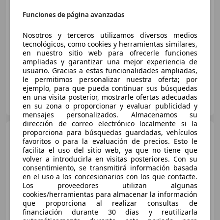
€ 10.490
Funciones de página avanzadas
Súper
oferta
Nosotros y terceros utilizamos diversos medios
tecnológicos, como cookies y herramientas similares,
05/2023
31.900 km
Gasolina
49 kW (67 CV)
en nuestro sitio web para ofrecerle funciones
ampliadas y garantizar una mejor experiencia de
usuario. Gracias a estas funcionalidades ampliadas,
le permitimos personalizar nuestra oferta; por
ejemplo, para que pueda continuar sus búsquedas
FLEXICAR MADRID GRUPO
en una visita posterior, mostrarle ofertas adecuadas
ES-2870 SAN SEBASTIAN DE LOS REYES
Guar
en su zona o proporcionar y evaluar publicidad y
mensajes personalizados. Almacenamos su
dirección de correo electrónico localmente si la
proporciona para búsquedas guardadas, vehículos
Hyundai i10
1.0 Klass
favoritos o para la evaluación de precios. Esto le
facilita el uso del sitio web, ya que no tiene que
volver a introducirla en visitas posteriores. Con su
consentimiento, se transmitirá información basada
en el uso a los concesionarios con los que contacte.
€ 5.990
Los proveedores utilizan algunas
Súper
oferta
cookies/herramientas para almacenar la información
que proporciona al realizar consultas de
financiación durante 30 días y reutilizarla
11/2017
129.489 km
Gasolina
49 kW (67 CV)