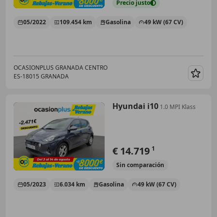
Precio
justo
05/2022
109.454 km
Gasolina
49 kW (67 CV)
OCASIONPLUS GRANADA CENTRO
ES-18015 GRANADA
Guar
Hyundai i10
1.0 MPI Klass
€ 14.719
1
Sin
comparación
05/2023
6.034 km
Gasolina
49 kW (67 CV)