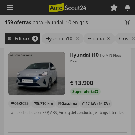
Saltar
al
contenido
159 ofertas
para Hyundai i10 en gris
principal
Filtrar
Hyundai i10
España
Gris
4
Hyundai i10
1.0 MPI Klass
Aut.
€ 13.900
Súper
oferta
06/2025
5.710 km
Gasolina
47 kW (64 CV)
Llantas de aleación, ESP, ABS, Airbag del conductor, Airbags laterales, Cierre centralizado, Volante multifunción, Aire Acondicionado