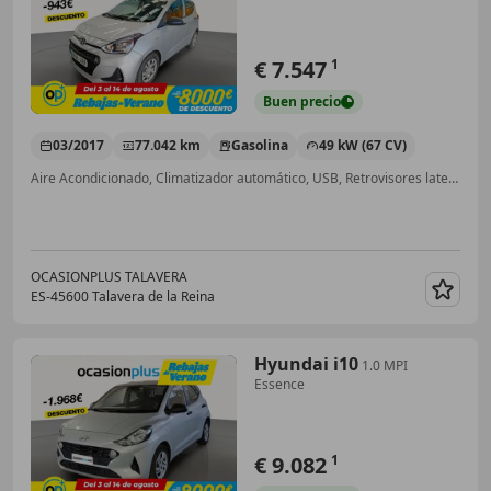
€ 7.547
1
Buen
precio
03/2017
77.042 km
Gasolina
49 kW (67 CV)
Aire Acondicionado, Climatizador automático, USB, Retrovisores laterales eléctricos, Airbags laterales, Cierre centralizado, Isofix
OCASIONPLUS TALAVERA
ES-45600 Talavera de la Reina
Guar
Hyundai i10
1.0 MPI
Essence
€ 9.082
1