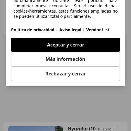
automáticamente durante este periodo para
completar nuevas consultas. Sin el uso de dichas
cookies/herramientas, estas funciones ampliadas no
se pueden utilizar total o parcialmente.
Flexicar Tenerife - Taco
ES-38010 Santa Cruz de Tenerife
|
|
Guar
Política de privacidad
Aviso legal
Vendor List
Aceptar y cerrar
Más información
Rechazar y cerrar
Hyundai i10
i10 1.2 MPI