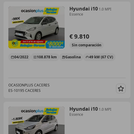
Hyundai i10
1.0 MPI
Essence
€ 9.810
Sin
comparación
04/2022
108.878 km
Gasolina
49 kW (67 CV)
OCASIONPLUS CACERES
ES-10195 CACERES
Guar
Hyundai i10
1.0 MPI
Essence