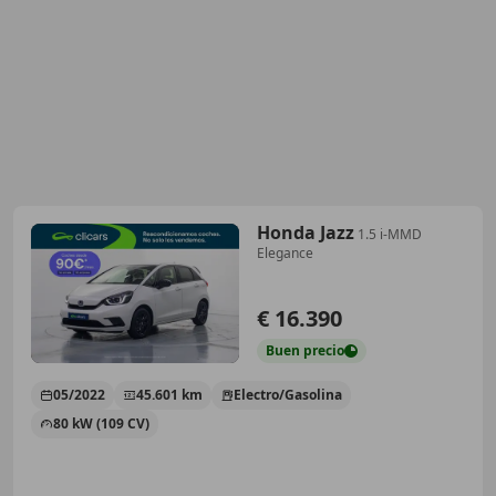
Honda Jazz
1.5 i-MMD
Elegance
€ 16.390
Buen
precio
05/2022
45.601 km
Electro/Gasolina
80 kW (109 CV)