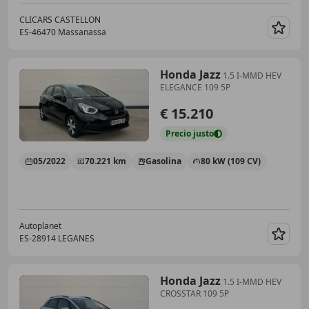
CLICARS CASTELLON
ES-46470 Massanassa
Guar
Honda Jazz
1.5 I-MMD HEV
ELEGANCE 109 5P
€ 15.210
Precio
justo
05/2022
70.221 km
Gasolina
80 kW (109 CV)
Autoplanet
ES-28914 LEGANES
Guar
Honda Jazz
1.5 I-MMD HEV
CROSSTAR 109 5P