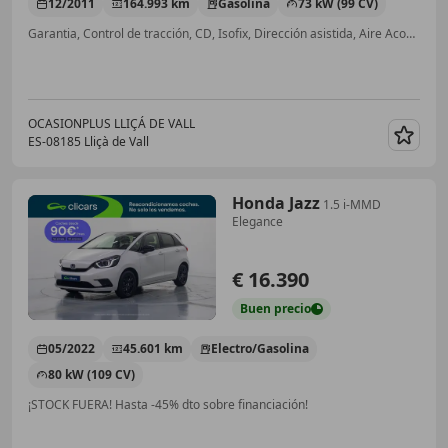
12/2011
164.993 km
Gasolina
73 kW (99 CV)
Garantia, Control de tracción, CD, Isofix, Dirección asistida, Aire Acondicionado, Volante multifunción, Ordenador
OCASIONPLUS LLIÇÁ DE VALL
ES-08185 Lliçà de Vall
Guar
Honda Jazz
1.5 i-MMD
Elegance
€ 16.390
Buen
precio
05/2022
45.601 km
Electro/Gasolina
80 kW (109 CV)
¡STOCK FUERA! Hasta -45% dto sobre financiación!