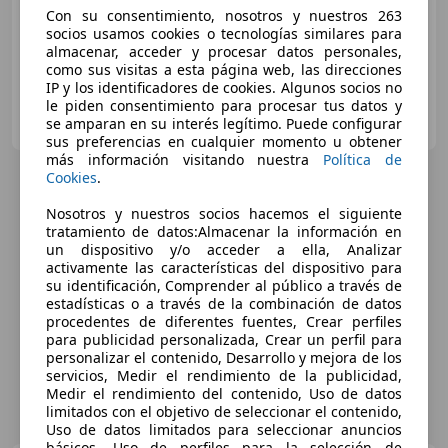
03/2003
92.040 km
Gasolina
57 kW (77 CV)
Con su consentimiento, nosotros y nuestros 263
socios usamos cookies o tecnologías similares para
almacenar, acceder y procesar datos personales,
como sus visitas a esta página web, las direcciones
IP y los identificadores de cookies. Algunos socios no
le piden consentimiento para procesar tus datos y
BANYOLES AUTOMOCIO 2019
se amparan en su interés legítimo. Puede configurar
ES-17820 BANYOLES
Guar
sus preferencias en cualquier momento u obtener
más información visitando nuestra
Política de
Cookies
.
Nosotros y nuestros socios hacemos el siguiente
tratamiento de datos:Almacenar la información en
un dispositivo y/o acceder a ella, Analizar
activamente las características del dispositivo para
su identificación, Comprender al público a través de
estadísticas o a través de la combinación de datos
procedentes de diferentes fuentes, Crear perfiles
para publicidad personalizada, Crear un perfil para
personalizar el contenido, Desarrollo y mejora de los
servicios, Medir el rendimiento de la publicidad,
Medir el rendimiento del contenido, Uso de datos
limitados con el objetivo de seleccionar el contenido,
Uso de datos limitados para seleccionar anuncios
básicos, Uso de perfiles para la selección de