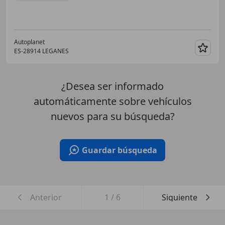
Autoplanet
ES-28914 LEGANES
Guar
¿Desea ser informado
automáticamente sobre vehículos
nuevos para su búsqueda?
Guardar búsqueda
Anterior
1
/
6
Siguiente