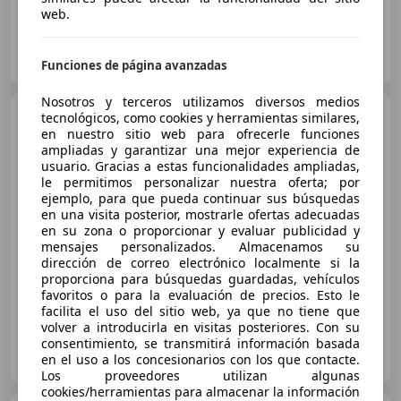
web.
AUTOHERO BARCELONA
ES-08903 SANT ADRIÀ DE BESÒS
Guar
Funciones de página avanzadas
Nosotros y terceros utilizamos diversos medios
Honda Jazz
1.2i-DSI Live
tecnológicos, como cookies y herramientas similares,
en nuestro sitio web para ofrecerle funciones
ampliadas y garantizar una mejor experiencia de
usuario. Gracias a estas funcionalidades ampliadas,
le permitimos personalizar nuestra oferta; por
€ 5.995
ejemplo, para que pueda continuar sus búsquedas
en una visita posterior, mostrarle ofertas adecuadas
Precio
justo
en su zona o proporcionar y evaluar publicidad y
mensajes personalizados. Almacenamos su
10/2006
130.276 km
Gasolina
57 kW (77 CV)
dirección de correo electrónico localmente si la
proporciona para búsquedas guardadas, vehículos
favoritos o para la evaluación de precios. Esto le
facilita el uso del sitio web, ya que no tiene que
volver a introducirla en visitas posteriores. Con su
consentimiento, se transmitirá información basada
AUTORTUÑO
en el uso a los concesionarios con los que contacte.
ES-08028 BARCELONA
Guar
Los proveedores utilizan algunas
cookies/herramientas para almacenar la información