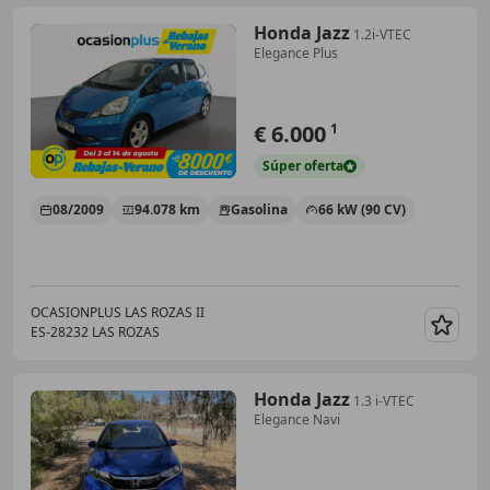
Honda Jazz
1.2i-VTEC
Elegance Plus
€ 6.000
1
Súper
oferta
08/2009
94.078 km
Gasolina
66 kW (90 CV)
OCASIONPLUS LAS ROZAS II
ES-28232 LAS ROZAS
Guar
Honda Jazz
1.3 i-VTEC
Elegance Navi