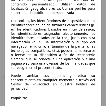
contenido personalizado, Utilizar datos de
Honda Jazz
1.2i-VTEC
localización geográfica precisa, Utilizar perfiles para
Elegance Plus
seleccionar la publicidad personalizada
Las cookies, los identificadores de dispositivos o los
identificadores online de similares características (p.
€ 6.000
1
ej., los identificadores basados en inicio de sesión,
los identificadores asignados aleatoriamente, los
Súper
oferta
identificadores basados en la red), junto con otra
información (p. ej., la información y el tipo del
08/2009
94.078 km
Gasolina
66 kW (90 CV)
navegador, el idioma, el tamaño de la pantalla, las
tecnologías compatibles, etc.), pueden almacenarse
o leerse en tu dispositivo a fin de reconocerlo
siempre que se conecte a una aplicación o a una
página web para una o varias de los finalidades que
OCASIONPLUS SEVILLA CENTRO II
se recogen en el presente texto.
ES-41007 Sevilla
Guar
Puede cambiar sus ajustes y retirar su
consentimiento en cualquier momento a través del
Honda Jazz
Gestor de Privacidad en nuestra Política de
1.4i-VTEC Trend
privacidad.
Propósitos
€ 6.950
1