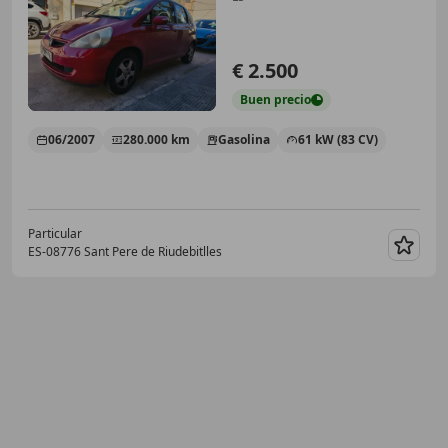
€ 2.500
Buen
precio
06/2007
280.000 km
Gasolina
61 kW (83 CV)
Particular
ES-08776 Sant Pere de Riudebitlles
Guar