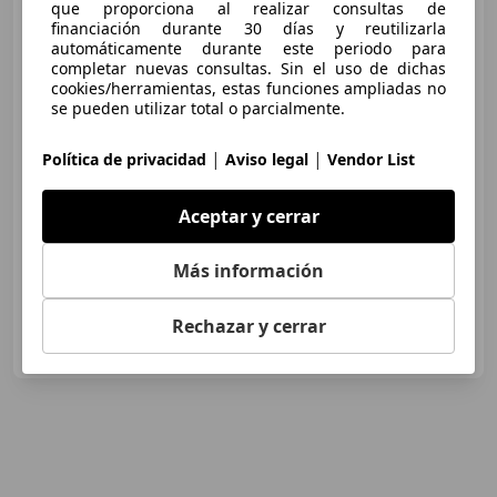
que proporciona al realizar consultas de
Honda Jazz
1.5 i-MMD
financiación durante 30 días y reutilizarla
Elegance
automáticamente durante este periodo para
completar nuevas consultas. Sin el uso de dichas
cookies/herramientas, estas funciones ampliadas no
se pueden utilizar total o parcialmente.
€ 16.400
Súper
oferta
|
|
Política de privacidad
Aviso legal
Vendor List
12/2022
39.406 km
Electro/Gasolina
Aceptar y cerrar
80 kW (109 CV)
Más información
Rechazar y cerrar
CARINSA, S.L., concesionario oficial Honda
ES-41007 SEVILLA
Guar