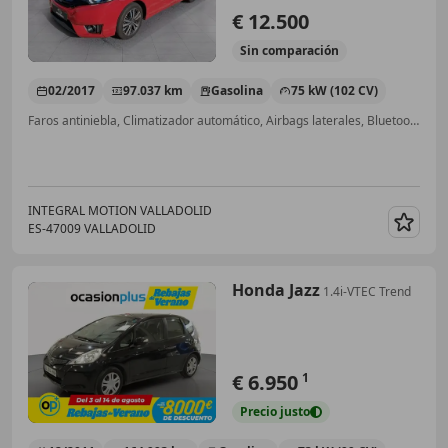
€ 12.500
Sin
comparación
02/2017
97.037 km
Gasolina
75 kW (102 CV)
Faros antiniebla, Climatizador automático, Airbags laterales, Bluetooth, Llantas de aleación, Elevalunas eléctrico
INTEGRAL MOTION VALLADOLID
ES-47009 VALLADOLID
Guar
Honda Jazz
1.4i-VTEC Trend
€ 6.950
1
Precio
justo