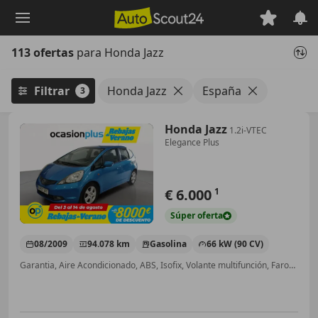
Saltar
al
contenido
113 ofertas
para Honda Jazz
principal
Filtrar
Honda Jazz
España
3
Honda Jazz
1.2i-VTEC
Elegance Plus
€ 6.000
1
Súper
oferta
08/2009
94.078 km
Gasolina
66 kW (90 CV)
Garantia, Aire Acondicionado, ABS, Isofix, Volante multifunción, Faros antiniebla, CD, Airbags laterales