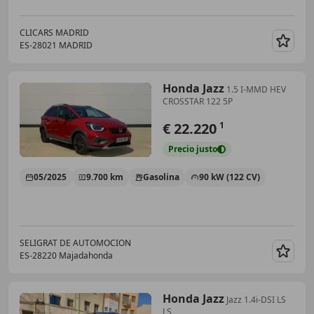
CLICARS MADRID
ES-28021 MADRID
Guar
Honda Jazz
1.5 I-MMD HEV
CROSSTAR 122 5P
€ 22.220
1
Precio
justo
05/2025
9.700 km
Gasolina
90 kW (122 CV)
SELIGRAT DE AUTOMOCION
ES-28220 Majadahonda
Guar
Honda Jazz
Jazz 1.4i-DSI LS
LS