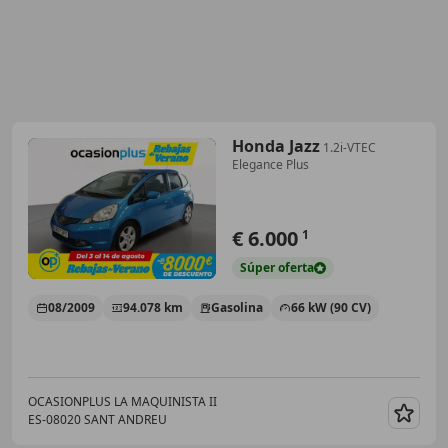
Honda Jazz
1.2i-VTEC
Elegance Plus
€ 6.000
1
Súper
oferta
08/2009
94.078 km
Gasolina
66 kW (90 CV)
OCASIONPLUS LA MAQUINISTA II
ES-08020 SANT ANDREU
Guar