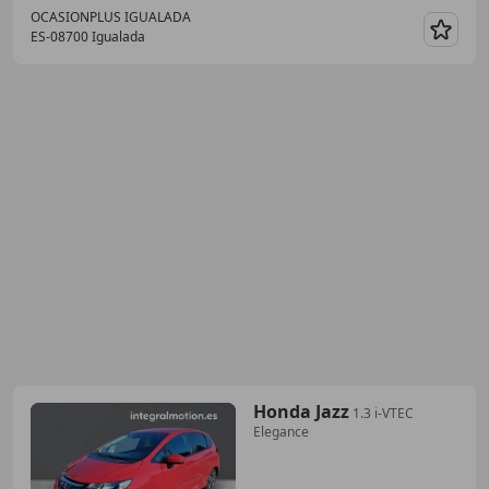
OCASIONPLUS IGUALADA
ES-08700 Igualada
Guar
Honda Jazz
1.3 i-VTEC
Elegance