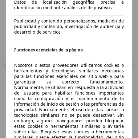
Datos de localización geográfica precisa e
identificación mediante análisis de dispositivos
Precio
justo
Publicidad y contenido personalizados, medición de
12/2011
164.993 km
Gasolina
73 kW (99 CV)
publicidad y contenido, investigación de audiencia y
desarrollo de servicios
Funciones esenciales de la página
OCASIONPLUS LAS ROZAS II
ES-28232 LAS ROZAS
Guar
Nosotros o estos proveedores utilizamos cookies o
herramientas y tecnologías similares necesarias
Honda Jazz
1.5 i-VTEC
para las funciones esenciales del sitio web y para
Dynamic CVT
garantizar su correcto funcionamiento.
Normalmente, se utilizan en respuesta a la actividad
del usuario para habilitar funciones importantes
como la configuración y el mantenimiento de la
€ 13.618
información de inicio de sesión o las preferencias de
privacidad. Normalmente, el uso de estas cookies o
Buen
precio
tecnologías similares no se puede desactivar. Sin
embargo, algunos navegadores pueden bloquear
02/2018
85.036 km
Gasolina
96 kW (131 CV)
estas cookies o herramientas similares o avisarle
sobre ellas. Bloquear estas cookies o herramientas
similares puede afectar la funcionalidad del sitio