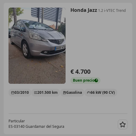
Honda Jazz
1.2 i-VTEC Trend
€ 4.700
Buen
precio
03/2010
201.500 km
Gasolina
66 kW (90 CV)
Particular
ES-03140 Guardamar del Segura
Guar