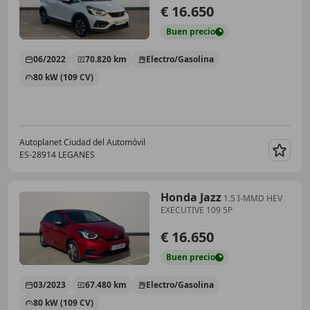
€ 16.650
Buen
precio
06/2022
70.820 km
Electro/Gasolina
80 kW (109 CV)
Autoplanet Ciudad del Automóvil
ES-28914 LEGANES
Guar
Honda Jazz
1.5 I-MMD HEV
EXECUTIVE 109 5P
€ 16.650
Buen
precio
03/2023
67.480 km
Electro/Gasolina
80 kW (109 CV)