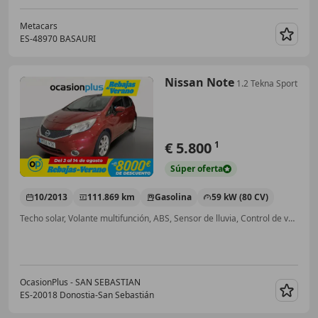
Metacars
ES-48970 BASAURI
Guar
Nissan Note
1.2 Tekna Sport
€ 5.800
1
Súper
oferta
10/2013
111.869 km
Gasolina
59 kW (80 CV)
Techo solar, Volante multifunción, ABS, Sensor de lluvia, Control de velocidad, Llantas de aleación, Bluetooth, Garantia
OcasionPlus - SAN SEBASTIAN
ES-20018 Donostia-San Sebastián
Guar