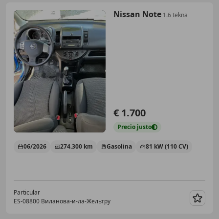
Nissan Note
1.6 tekna
€ 1.700
Precio
justo
06/2026
274.300 km
Gasolina
81 kW (110 CV)
Particular
ES-08800 Виланова-и-ла-Жельтру
Guar