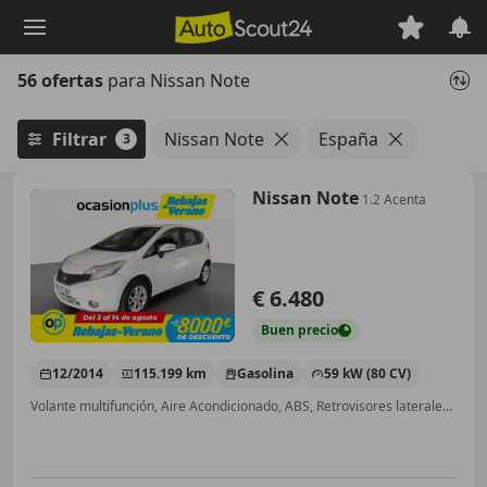
Saltar
al
contenido
56 ofertas
para Nissan Note
principal
Filtrar
Nissan Note
España
3
Nissan Note
1.2 Acenta
€ 6.480
Buen
precio
12/2014
115.199 km
Gasolina
59 kW (80 CV)
Volante multifunción, Aire Acondicionado, ABS, Retrovisores laterales eléctricos, Llantas de aleación, Bluetooth, Airbags laterales, Isofix