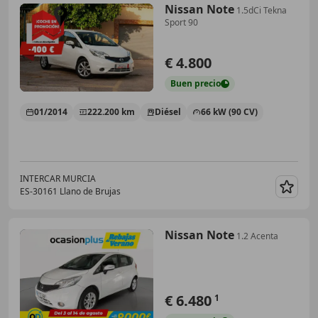
Nissan Note
1.5dCi Tekna
Sport 90
€ 4.800
Buen
precio
01/2014
222.200 km
Diésel
66 kW (90 CV)
INTERCAR MURCIA
ES-30161 Llano de Brujas
Guar
Nissan Note
1.2 Acenta
€ 6.480
1