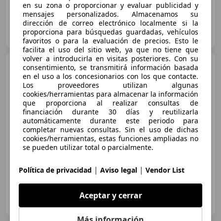
en su zona o proporcionar y evaluar publicidad y
mensajes personalizados. Almacenamos su
dirección de correo electrónico localmente si la
OCASIONPLUS LAS ROZAS II
proporciona para búsquedas guardadas, vehículos
ES-28232 LAS ROZAS
Guar
favoritos o para la evaluación de precios. Esto le
facilita el uso del sitio web, ya que no tiene que
volver a introducirla en visitas posteriores. Con su
Nissan Note
1.6 Acenta
consentimiento, se transmitirá información basada
en el uso a los concesionarios con los que contacte.
Los proveedores utilizan algunas
cookies/herramientas para almacenar la información
que proporciona al realizar consultas de
€ 2.400
financiación durante 30 días y reutilizarla
automáticamente durante este periodo para
Buen
precio
completar nuevas consultas. Sin el uso de dichas
cookies/herramientas, estas funciones ampliadas no
05/2007
230.000 km
Gasolina
81 kW (110 CV)
se pueden utilizar total o parcialmente.
|
|
Política de privacidad
Aviso legal
Vendor List
MULTI MARCA EL VALLE
Aceptar y cerrar
ES-28500 ARGANDA DEL REY
Guar
Más información