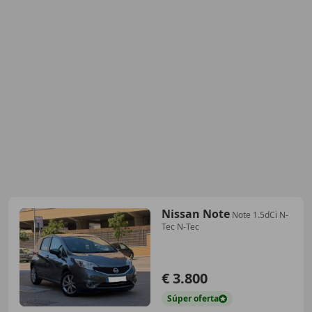
Nissan Note
Note 1.5dCi N-
Tec N-Tec
€ 3.800
Súper
oferta