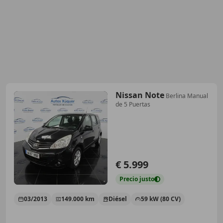
Nissan Note
Berlina Manual
de 5 Puertas
€ 5.999
Precio
justo
03/2013
149.000 km
Diésel
59 kW (80 CV)