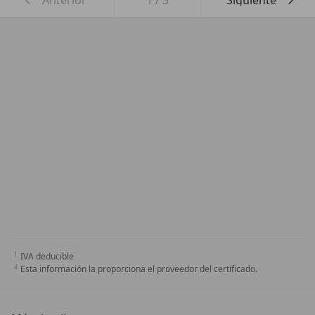
Anterior
1
/
3
Siguiente
IVA deducible
Esta información la proporciona el proveedor del certificado.