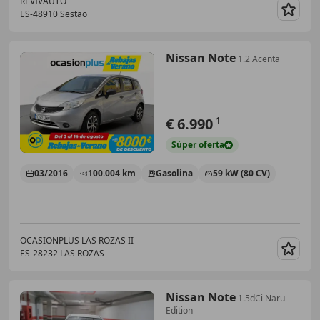
REVIVAUTO
ES-48910 Sestao
Guar
Nissan Note
1.2 Acenta
€ 6.990
1
Súper
oferta
03/2016
100.004 km
Gasolina
59 kW (80 CV)
OCASIONPLUS LAS ROZAS II
ES-28232 LAS ROZAS
Guar
Nissan Note
1.5dCi Naru
Edition