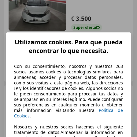
€ 3.500
Súper
oferta
05/2014
283.149 km
Diésel
66 kW (90 CV)
Utilizamos cookies. Para que pueda
encontrar lo que necesita.
Con su consentimiento, nosotros y nuestros 263
Clidrive Group
socios usamos cookies o tecnologías similares para
ES-28006 MADRID
Guar
almacenar, acceder y procesar datos personales,
como sus visitas a esta página web, las direcciones
IP y los identificadores de cookies. Algunos socios no
Nissan Note
1.5dCi Acenta
le piden consentimiento para procesar tus datos y
se amparan en su interés legítimo. Puede configurar
sus preferencias en cualquier momento u obtener
más información visitando nuestra
Política de
Cookies
.
€ 7.690
1
Nosotros y nuestros socios hacemos el siguiente
Sin
comparación
tratamiento de datos:Almacenar la información en