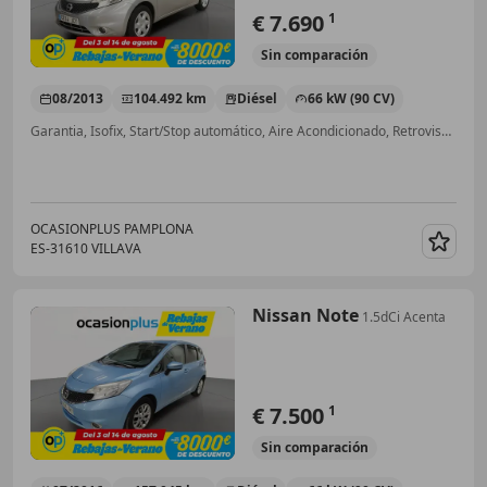
€ 7.690
1
Sin
comparación
08/2013
104.492 km
Diésel
66 kW (90 CV)
Garantia, Isofix, Start/Stop automático, Aire Acondicionado, Retrovisores laterales eléctricos, Llantas de aleación, Control de velocidad, ABS
OCASIONPLUS PAMPLONA
ES-31610 VILLAVA
Guar
Nissan Note
1.5dCi Acenta
€ 7.500
1
Sin
comparación