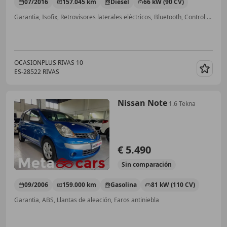
07/2016
157.045 km
Diésel
66 kW (90 CV)
Garantia, Isofix, Retrovisores laterales eléctricos, Bluetooth, Control de velocidad, Airbags laterales, Aire Acondicionado, Start/Stop automático
OCASIONPLUS RIVAS 10
ES-28522 RIVAS
Guar
Nissan Note
1.6 Tekna
€ 5.490
Sin
comparación
09/2006
159.000 km
Gasolina
81 kW (110 CV)
Garantia, ABS, Llantas de aleación, Faros antiniebla