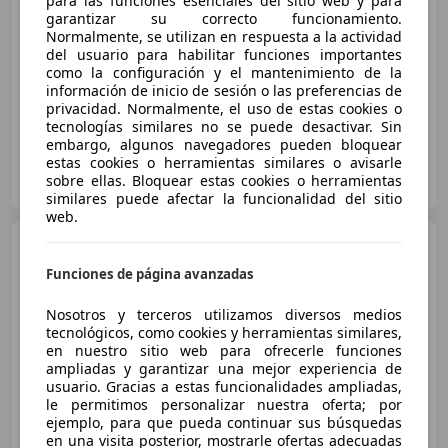
€ 4.200
para las funciones esenciales del sitio web y para
garantizar su correcto funcionamiento.
Sin
comparación
Normalmente, se utilizan en respuesta a la actividad
del usuario para habilitar funciones importantes
como la configuración y el mantenimiento de la
04/2011
229.607 km
Diésel
63 kW (86 CV)
información de inicio de sesión o las preferencias de
privacidad. Normalmente, el uso de estas cookies o
tecnologías similares no se puede desactivar. Sin
embargo, algunos navegadores pueden bloquear
estas cookies o herramientas similares o avisarle
BALLESTERA CARS
sobre ellas. Bloquear estas cookies o herramientas
ES-46015 VALENCIA
Guar
similares puede afectar la funcionalidad del sitio
web.
Nissan Note
1.5dCi Acenta
Funciones de página avanzadas
Nosotros y terceros utilizamos diversos medios
tecnológicos, como cookies y herramientas similares,
€ 7.500
1
en nuestro sitio web para ofrecerle funciones
Sin
comparación
ampliadas y garantizar una mejor experiencia de
usuario. Gracias a estas funcionalidades ampliadas,
le permitimos personalizar nuestra oferta; por
07/2016
157.045 km
Diésel
66 kW (90 CV)
ejemplo, para que pueda continuar sus búsquedas
en una visita posterior, mostrarle ofertas adecuadas