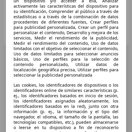
un dispositivo y/o acceder a ella, Analizar
08/2013
104.492 km
Diésel
66 kW (90 CV)
activamente las características del dispositivo para
su identificación, Comprender al público a través de
estadísticas o a través de la combinación de datos
procedentes de diferentes fuentes, Crear perfiles
para publicidad personalizada, Crear un perfil para
personalizar el contenido, Desarrollo y mejora de los
OCASIONPLUS LAS ROZAS II
servicios, Medir el rendimiento de la publicidad,
ES-28232 LAS ROZAS
Guar
Medir el rendimiento del contenido, Uso de datos
limitados con el objetivo de seleccionar el contenido,
Uso de datos limitados para seleccionar anuncios
básicos, Uso de perfiles para la selección de
contenido personalizado, Utilizar datos de
localización geográfica precisa, Utilizar perfiles para
seleccionar la publicidad personalizada
Las cookies, los identificadores de dispositivos o los
identificadores online de similares características (p.
ej., los identificadores basados en inicio de sesión,
los identificadores asignados aleatoriamente, los
identificadores basados en la red), junto con otra
información (p. ej., la información y el tipo del
navegador, el idioma, el tamaño de la pantalla, las
tecnologías compatibles, etc.), pueden almacenarse
o leerse en tu dispositivo a fin de reconocerlo