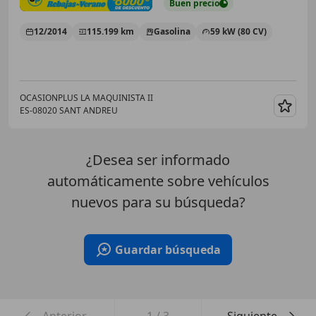
Buen
precio
12/2014
115.199 km
Gasolina
59 kW (80 CV)
OCASIONPLUS LA MAQUINISTA II
ES-08020 SANT ANDREU
Guar
¿Desea ser informado
automáticamente sobre vehículos
nuevos para su búsqueda?
Guardar búsqueda