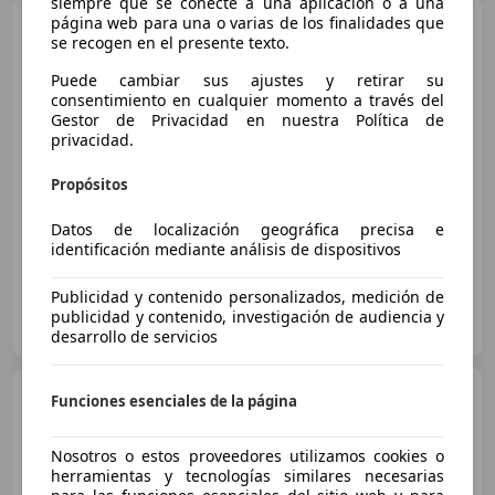
siempre que se conecte a una aplicación o a una
página web para una o varias de los finalidades que
Nissan Note
1.5dCi Acenta
se recogen en el presente texto.
Puede cambiar sus ajustes y retirar su
consentimiento en cualquier momento a través del
Gestor de Privacidad en nuestra Política de
€ 7.690
1
privacidad.
Sin
comparación
Propósitos
08/2013
104.492 km
Diésel
66 kW (90 CV)
Datos de localización geográfica precisa e
identificación mediante análisis de dispositivos
Publicidad y contenido personalizados, medición de
OCASIONPLUS LA MAQUINISTA II
publicidad y contenido, investigación de audiencia y
ES-08020 SANT ANDREU
Guar
desarrollo de servicios
Nissan Note
1.5dCi Tekna
Funciones esenciales de la página
Nosotros o estos proveedores utilizamos cookies o
herramientas y tecnologías similares necesarias