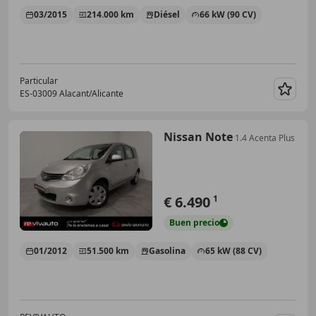
03/2015
214.000 km
Diésel
66 kW (90 CV)
Particular
ES-03009 Alacant/Alicante
Guar
Nissan Note
1.4 Acenta Plus
€ 6.490
1
Buen
precio
01/2012
51.500 km
Gasolina
65 kW (88 CV)