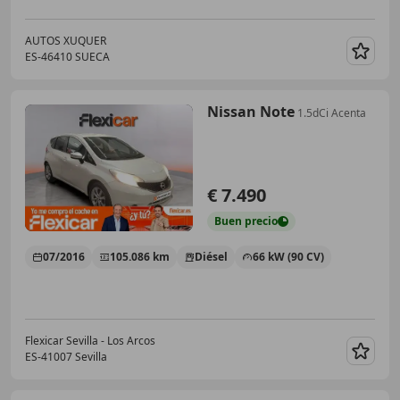
AUTOS XUQUER
ES-46410 SUECA
Guar
Nissan Note
1.5dCi Acenta
€ 7.490
Buen
precio
07/2016
105.086 km
Diésel
66 kW (90 CV)
Flexicar Sevilla - Los Arcos
ES-41007 Sevilla
Guar