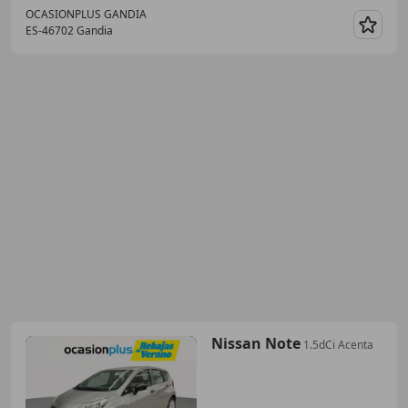
OCASIONPLUS GANDIA
ES-46702 Gandia
Guar
Nissan Note
1.5dCi Acenta