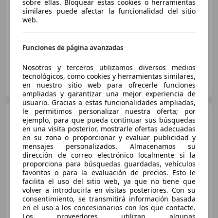
sobre ellas. Bloquear estas cookies o herramientas
similares puede afectar la funcionalidad del sitio
Sin
comparación
web.
04/2022
54.900 km
Gasolina
96 kW (131 CV)
Funciones de página avanzadas
Nosotros y terceros utilizamos diversos medios
tecnológicos, como cookies y herramientas similares,
Autoplanet
en nuestro sitio web para ofrecerle funciones
ES-28914 LEGANES
Guar
ampliadas y garantizar una mejor experiencia de
usuario. Gracias a estas funcionalidades ampliadas,
le permitimos personalizar nuestra oferta; por
Honda HR-V
1.5 I-MMD HEV
ejemplo, para que pueda continuar sus búsquedas
ADVANCE CVT 131 5P
en una visita posterior, mostrarle ofertas adecuadas
en su zona o proporcionar y evaluar publicidad y
€ 21.870
mensajes personalizados. Almacenamos su
dirección de correo electrónico localmente si la
Sin
comparación
proporciona para búsquedas guardadas, vehículos
favoritos o para la evaluación de precios. Esto le
05/2022
69.533 km
Gasolina
96 kW (131 CV)
facilita el uso del sitio web, ya que no tiene que
volver a introducirla en visitas posteriores. Con su
consentimiento, se transmitirá información basada
en el uso a los concesionarios con los que contacte.
Los proveedores utilizan algunas