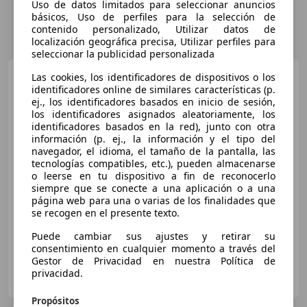
Uso de datos limitados para seleccionar anuncios
básicos, Uso de perfiles para la selección de
contenido personalizado, Utilizar datos de
localización geográfica precisa, Utilizar perfiles para
seleccionar la publicidad personalizada
Honda HR-V
1.5 i-MMD
Las cookies, los identificadores de dispositivos o los
Hybrid Advance
identificadores online de similares características (p.
ej., los identificadores basados en inicio de sesión,
los identificadores asignados aleatoriamente, los
identificadores basados en la red), junto con otra
€ 21.272
información (p. ej., la información y el tipo del
navegador, el idioma, el tamaño de la pantalla, las
Precio
justo
tecnologías compatibles, etc.), pueden almacenarse
o leerse en tu dispositivo a fin de reconocerlo
06/2022
68.621 km
Electro/Gasolina
siempre que se conecte a una aplicación o a una
página web para una o varias de los finalidades que
96 kW (131 CV)
se recogen en el presente texto.
Puede cambiar sus ajustes y retirar su
consentimiento en cualquier momento a través del
Gestor de Privacidad en nuestra Política de
AUTOHERO BARCELONA
privacidad.
ES-08903 SANT ADRIÀ DE BESÒS
Guar
Propósitos