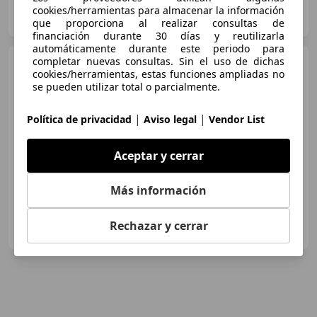
Autoplanet II Ciudad del Automóvil
cookies/herramientas para almacenar la información
ES-28914 LEGANES
Guar
que proporciona al realizar consultas de
financiación durante 30 días y reutilizarla
automáticamente durante este periodo para
Honda HR-V
completar nuevas consultas. Sin el uso de dichas
1.5 I-MMD HEV
cookies/herramientas, estas funciones ampliadas no
ADVANCE CVT 131 5P
se pueden utilizar total o parcialmente.
€ 21.510
|
|
Política de privacidad
Aviso legal
Vendor List
Sin
comparación
04/2022
54.900 km
Gasolina
96 kW (131 CV)
Aceptar y cerrar
Más información
Autoplanet Ciudad del Automóvil
Rechazar y cerrar
ES-28914 LEGANES
Guar