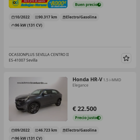
Buen
precio
10/2022
90.317 km
Electro/Gasolina
96 kW (131 CV)
OCASIONPLUS SEVILLA CENTRO II
ES-41007 Sevilla
Guar
Honda HR-V
1.5 i-MMD
Elegance
€ 22.500
Precio
justo
09/2022
46.723 km
Electro/Gasolina
96 kW (131 CV)