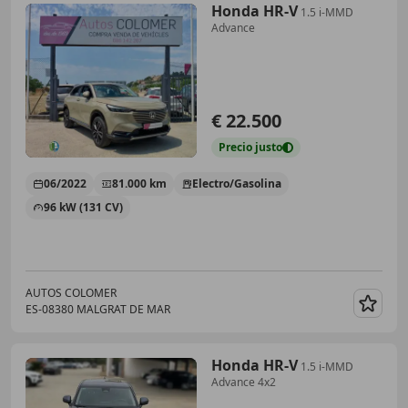
Honda HR-V
1.5 i-MMD
Advance
€ 22.500
Precio
justo
06/2022
81.000 km
Electro/Gasolina
96 kW (131 CV)
AUTOS COLOMER
ES-08380 MALGRAT DE MAR
Guar
Honda HR-V
1.5 i-MMD
Advance 4x2