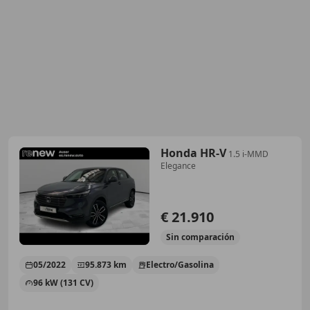
Honda HR-V
1.5 i-MMD
Elegance
€ 21.910
Sin
comparación
05/2022
95.873 km
Electro/Gasolina
96 kW (131 CV)