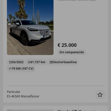
€ 25.000
Sin
comparación
03/2022
61.727 km
Electro/Gasolina
79 kW (107 CV)
Particular
ES-46560 Massalfassar
Guar