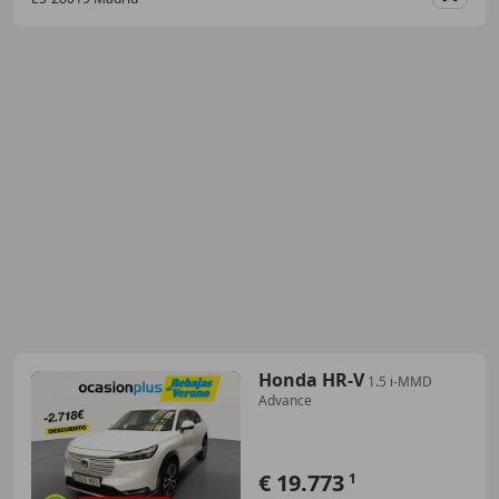
Guar
Honda HR-V
1.5 i-MMD
Advance
€ 19.773
1