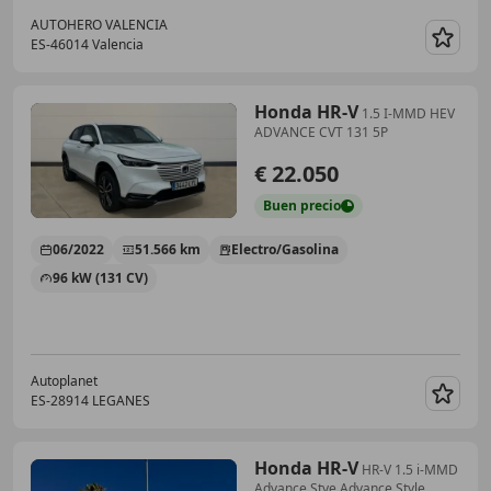
AUTOHERO VALENCIA
ES-46014 Valencia
Guar
Honda HR-V
1.5 I-MMD HEV
ADVANCE CVT 131 5P
€ 22.050
Buen
precio
06/2022
51.566 km
Electro/Gasolina
96 kW (131 CV)
Autoplanet
ES-28914 LEGANES
Guar
Honda HR-V
HR-V 1.5 i-MMD
Advance Stye Advance Style