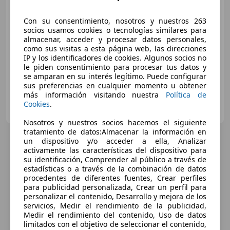
€ 21.490
Buen
precio
Con su consentimiento, nosotros y nuestros 263
socios usamos cookies o tecnologías similares para
almacenar, acceder y procesar datos personales,
05/2022
55.602 km
Electro/Gasolina
como sus visitas a esta página web, las direcciones
96 kW (131 CV)
IP y los identificadores de cookies. Algunos socios no
le piden consentimiento para procesar tus datos y
se amparan en su interés legítimo. Puede configurar
sus preferencias en cualquier momento u obtener
más información visitando nuestra
Política de
FLEXICAR MADRID GRUPO
Cookies
.
ES-2870 SAN SEBASTIAN DE LOS REYES
Guar
Nosotros y nuestros socios hacemos el siguiente
tratamiento de datos:Almacenar la información en
un dispositivo y/o acceder a ella, Analizar
activamente las características del dispositivo para
su identificación, Comprender al público a través de
estadísticas o a través de la combinación de datos
procedentes de diferentes fuentes, Crear perfiles
para publicidad personalizada, Crear un perfil para
personalizar el contenido, Desarrollo y mejora de los
servicios, Medir el rendimiento de la publicidad,
Medir el rendimiento del contenido, Uso de datos
limitados con el objetivo de seleccionar el contenido,