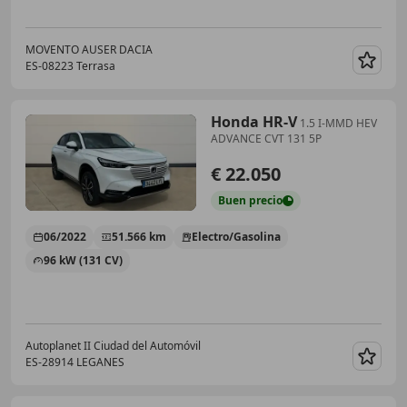
MOVENTO AUSER DACIA
ES-08223 Terrasa
Guar
Honda HR-V
1.5 I-MMD HEV
ADVANCE CVT 131 5P
€ 22.050
Buen
precio
06/2022
51.566 km
Electro/Gasolina
96 kW (131 CV)
Autoplanet II Ciudad del Automóvil
ES-28914 LEGANES
Guar