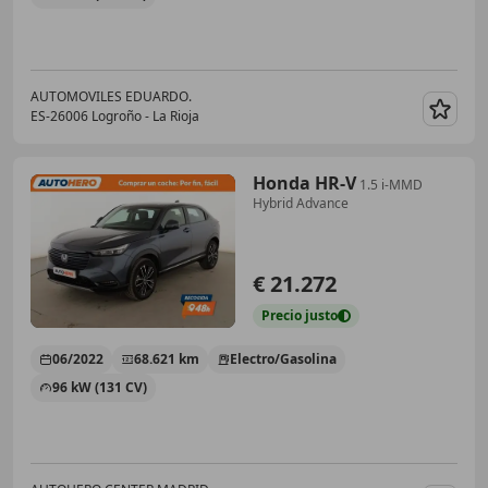
AUTOMOVILES EDUARDO.
ES-26006 Logroño - La Rioja
Guar
Honda HR-V
1.5 i-MMD
Hybrid Advance
€ 21.272
Precio
justo
06/2022
68.621 km
Electro/Gasolina
96 kW (131 CV)