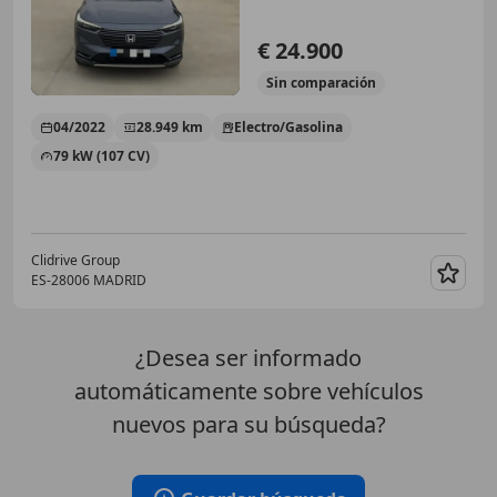
€ 24.900
Sin
comparación
04/2022
28.949 km
Electro/Gasolina
79 kW (107 CV)
Clidrive Group
ES-28006 MADRID
Guar
¿Desea ser informado
automáticamente sobre vehículos
nuevos para su búsqueda?