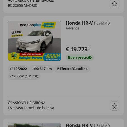
AUTOHERO CENTER MADRID
ES-28050 MADRID
Guar
Honda HR-V
1.5 i-MMD
Advance
€ 19.773
1
Buen
precio
10/2022
90.317 km
Electro/Gasolina
96 kW (131 CV)
OCASIONPLUS GIRONA
ES-17458 Fornells de la Selva
Guar
Honda HR-V
1.5 i-MMD