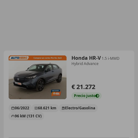
Honda HR-V
1.5 i-MMD
Hybrid Advance
€ 21.272
Precio
justo
06/2022
68.621 km
Electro/Gasolina
96 kW (131 CV)