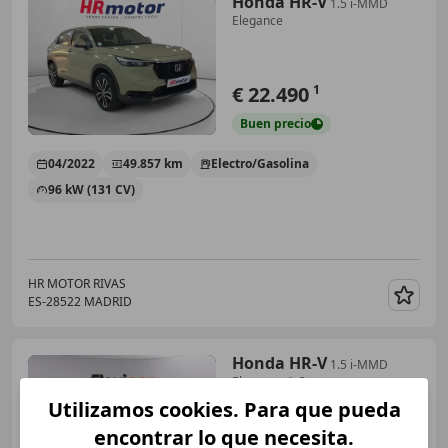
Honda HR-V
1.5 i-MMD
Elegance
€ 22.490
1
Buen
precio
04/2022
49.857 km
Electro/Gasolina
96 kW (131 CV)
HR MOTOR RIVAS
ES-28522 MADRID
Guar
Honda HR-V
1.5 i-MMD
Elegance 4x2
Utilizamos cookies. Para que pueda
encontrar lo que necesita.