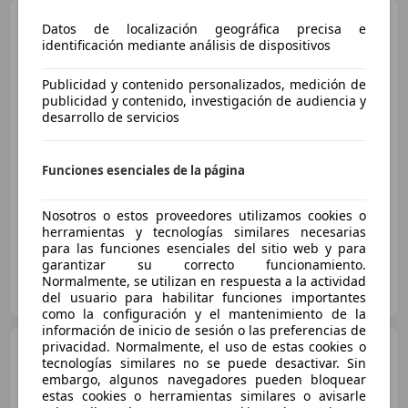
Honda HR-V
1.5 i-MMD
Datos de localización geográfica precisa e
Advance Style
identificación mediante análisis de dispositivos
Publicidad y contenido personalizados, medición de
publicidad y contenido, investigación de audiencia y
€ 23.900
desarrollo de servicios
Sin
comparación
05/2022
97.238 km
Electro/Gasolina
Funciones esenciales de la página
96 kW (131 CV)
Nosotros o estos proveedores utilizamos cookies o
herramientas y tecnologías similares necesarias
para las funciones esenciales del sitio web y para
garantizar su correcto funcionamiento.
AUTOSELECCION BCN
Normalmente, se utilizan en respuesta a la actividad
ES-08840 VILADECANS
del usuario para habilitar funciones importantes
Guar
como la configuración y el mantenimiento de la
información de inicio de sesión o las preferencias de
privacidad. Normalmente, el uso de estas cookies o
Honda HR-V
1.5 I-MMD HEV
tecnologías similares no se puede desactivar. Sin
ADVANCE CVT 131 5P
embargo, algunos navegadores pueden bloquear
estas cookies o herramientas similares o avisarle
€ 21.510