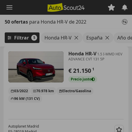
Saltar
al
contenido
50 ofertas
para Honda HR-V de 2022
principal
Filtrar
Honda HR-V
España
Año d
5
Honda HR-V
1.5 I-MMD HEV
ADVANCE CVT 131 5P
€ 21.150
1
Precio
justo
03/2022
70.978 km
Electro/Gasolina
96 kW (131 CV)
Autoplanet Madrid
ES-28019 Madrid