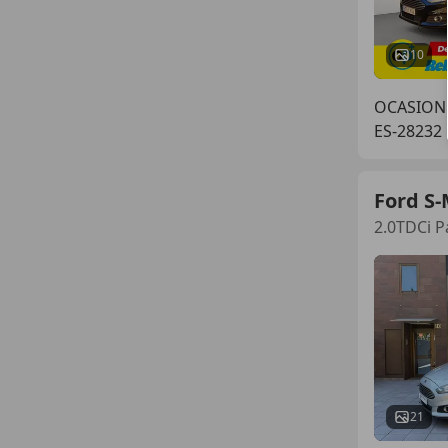
10
OCASIONP
ES-28232
Ford S
2.0TDCi P
21