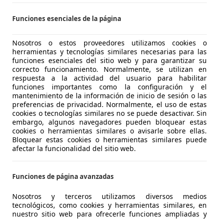
-Max
itanium Powershift 150
Funciones esenciales de la página
€ 16.490
Súper
oferta
Nosotros o estos proveedores utilizamos cookies o
herramientas y tecnologías similares necesarias para las
funciones esenciales del sitio web y para garantizar su
correcto funcionamiento. Normalmente, se utilizan en
respuesta a la actividad del usuario para habilitar
funciones importantes como la configuración y el
mantenimiento de la información de inicio de sesión o las
preferencias de privacidad. Normalmente, el uso de estas
cookies o tecnologías similares no se puede desactivar. Sin
04/2018
67.900 km
Dié
embargo, algunos navegadores pueden bloquear estas
cookies o herramientas similares o avisarle sobre ellas.
 BCN.
Bloquear estas cookies o herramientas similares puede
afectar la funcionalidad del sitio web.
Sabadell
Funciones de página avanzadas
-Max
itanium Powershift 150
Nosotros y terceros utilizamos diversos medios
tecnológicos, como cookies y herramientas similares, en
nuestro sitio web para ofrecerle funciones ampliadas y
1