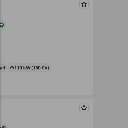
Guardar
sel
110 kW (150 CV)
Guardar