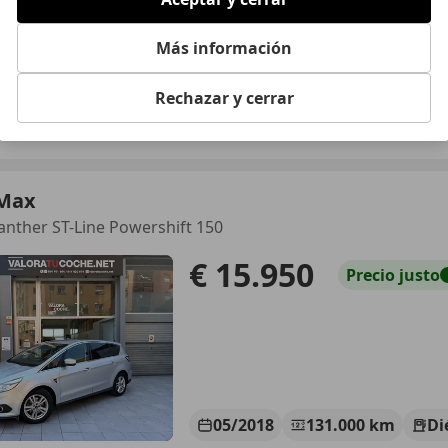
Más información
05/2018
54.226 km
Dié
Rechazar y cerrar
LUS LAS ROZAS II
 LAS ROZAS
-Max
anther ST-Line Powershift 150
€ 15.950
Precio
justo
05/2018
131.000 km
Di