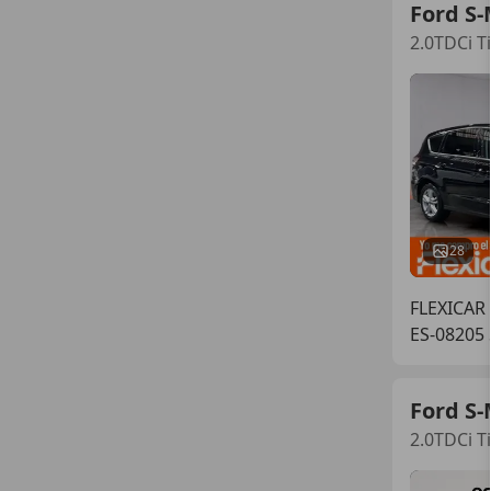
Ford S
2.0TDCi T
28
FLEXICAR
ES-08205 
Ford S
2.0TDCi T