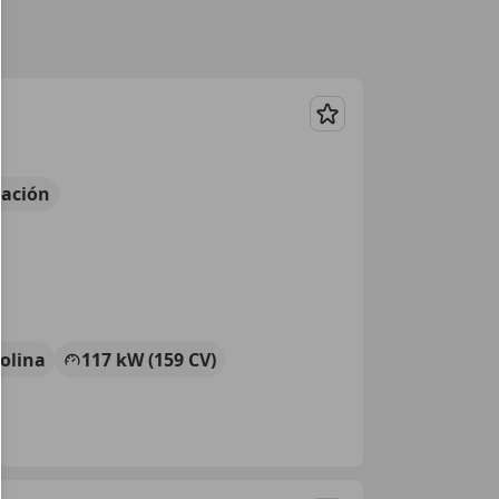
Guardar
ación
olina
117 kW (159 CV)