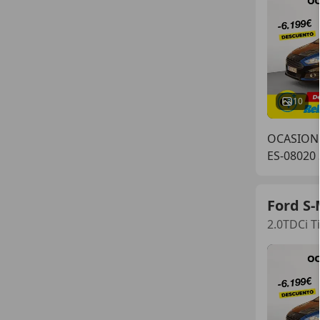
10
OCASIONP
ES-08020
Ford S
2.0TDCi T