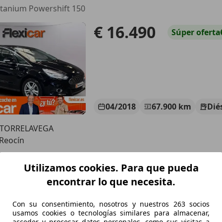
itanium Powershift 150
€ 16.490
Súper
oferta
04/2018
67.900 km
Dié
 TORRELAVEGA
Reocín
Utilizamos cookies. Para que pueda
-Max
encontrar lo que necesita.
itanium Powershift 150
Con su consentimiento, nosotros y nuestros 263 socios
€ 16.490
Súper
oferta
usamos cookies o tecnologías similares para almacenar,
acceder y procesar datos personales, como sus visitas a