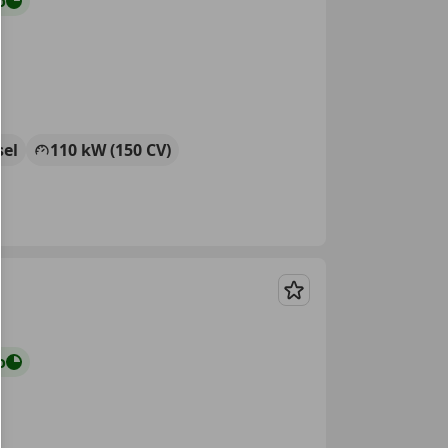
o
sel
110 kW (150 CV)
Guardar
o