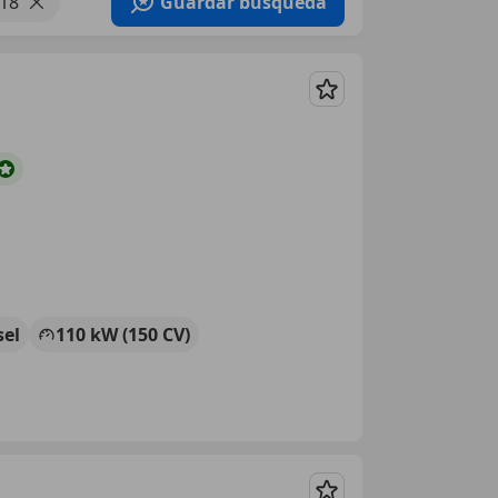
018
Guardar búsqueda
Guardar
sel
110 kW (150 CV)