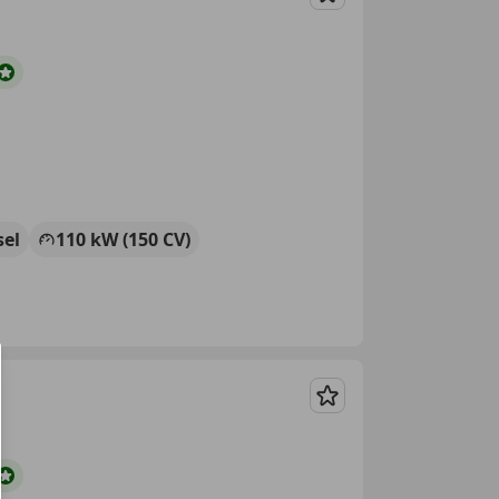
Guardar
sel
110 kW (150 CV)
Guardar