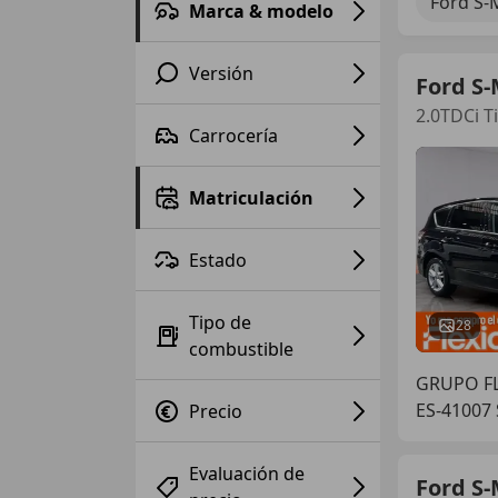
Ford S-
Marca & modelo
Versión
Ford S
2.0TDCi T
Carrocería
Matriculación
Estado
Tipo de
28
combustible
GRUPO FL
ES-41007 
Precio
Evaluación de
Ford S