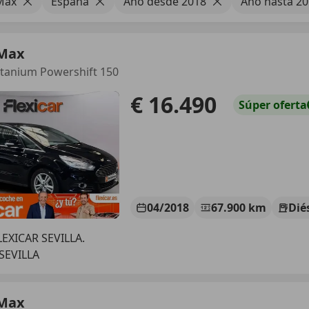
Max
España
Año desde 2018
Año hasta 2
-Max
itanium Powershift 150
€ 16.490
Súper
oferta
04/2018
67.900 km
Dié
EXICAR SEVILLA.
SEVILLA
-Max