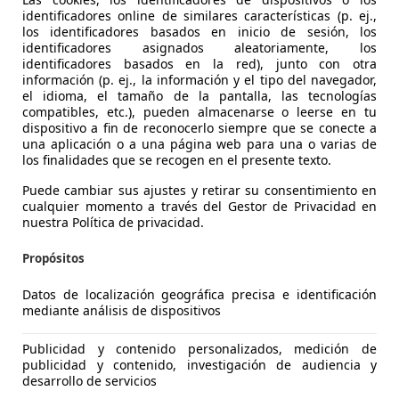
identificadores online de similares características (p. ej.,
los identificadores basados en inicio de sesión, los
identificadores asignados aleatoriamente, los
identificadores basados en la red), junto con otra
información (p. ej., la información y el tipo del navegador,
-Max
el idioma, el tamaño de la pantalla, las tecnologías
ost Titanium
compatibles, etc.), pueden almacenarse o leerse en tu
dispositivo a fin de reconocerlo siempre que se conecte a
€ 17.547
una aplicación o a una página web para una o varias de
1
Sin
compar
los finalidades que se recogen en el presente texto.
Puede cambiar sus ajustes y retirar su consentimiento en
cualquier momento a través del Gestor de Privacidad en
nuestra Política de privacidad.
Propósitos
07/2018
70.717 km
Gas
Datos de localización geográfica precisa e identificación
mediante análisis de dispositivos
LUS LA MAQUINISTA II
 SANT ANDREU
Publicidad y contenido personalizados, medición de
publicidad y contenido, investigación de audiencia y
desarrollo de servicios