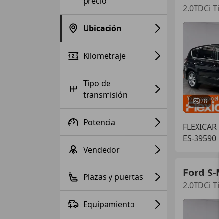
precio
2.0TDCi T
Ubicación
Kilometraje
Tipo de
transmisión
28
Potencia
FLEXICAR
ES-39590 
Vendedor
Ford S
Plazas y puertas
2.0TDCi T
Equipamiento