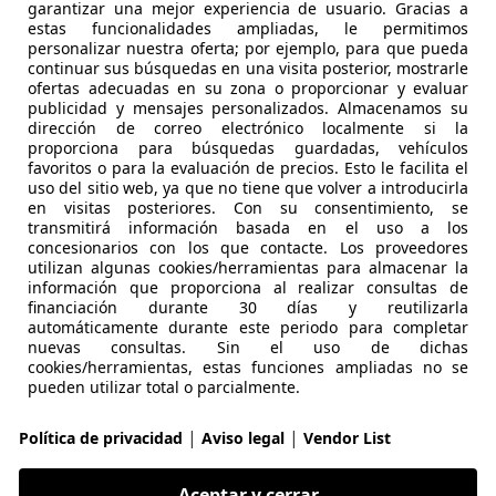
€ 18.591
Buen
preci
garantizar una mejor experiencia de usuario. Gracias a
estas funcionalidades ampliadas, le permitimos
personalizar nuestra oferta; por ejemplo, para que pueda
continuar sus búsquedas en una visita posterior, mostrarle
ofertas adecuadas en su zona o proporcionar y evaluar
publicidad y mensajes personalizados. Almacenamos su
dirección de correo electrónico localmente si la
proporciona para búsquedas guardadas, vehículos
05/2018
54.226 km
Dié
favoritos o para la evaluación de precios. Esto le facilita el
uso del sitio web, ya que no tiene que volver a introducirla
en visitas posteriores. Con su consentimiento, se
LUS LA MAQUINISTA II
transmitirá información basada en el uso a los
 SANT ANDREU
concesionarios con los que contacte. Los proveedores
utilizan algunas cookies/herramientas para almacenar la
información que proporciona al realizar consultas de
financiación durante 30 días y reutilizarla
-Max
automáticamente durante este periodo para completar
itanium Powershift 150
nuevas consultas. Sin el uso de dichas
cookies/herramientas, estas funciones ampliadas no se
€ 18.591
pueden utilizar total o parcialmente.
1
Buen
preci
|
|
Política de privacidad
Aviso legal
Vendor List
Aceptar y cerrar