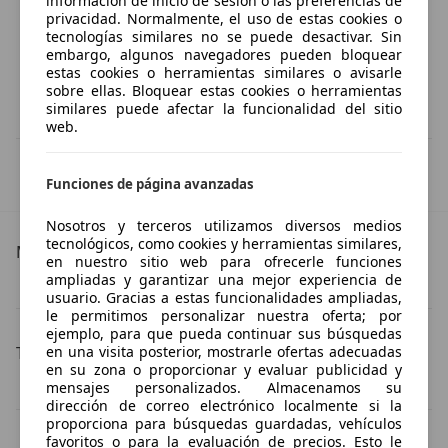
información de inicio de sesión o las preferencias de
privacidad. Normalmente, el uso de estas cookies o
tecnologías similares no se puede desactivar. Sin
embargo, algunos navegadores pueden bloquear
estas cookies o herramientas similares o avisarle
sobre ellas. Bloquear estas cookies o herramientas
similares puede afectar la funcionalidad del sitio
web.
IVA deducible
Esta información la proporciona el proveedor del certificado.
Funciones de página avanzadas
Nosotros y terceros utilizamos diversos medios
tecnológicos, como cookies y herramientas similares,
Más detalles
en nuestro sitio web para ofrecerle funciones
ampliadas y garantizar una mejor experiencia de
Ford S-Max
Ford S-Max Especificaciones técnicas
usuario. Gracias a estas funcionalidades ampliadas,
le permitimos personalizar nuestra oferta; por
ejemplo, para que pueda continuar sus búsquedas
en una visita posterior, mostrarle ofertas adecuadas
Tipos de combustible
en su zona o proporcionar y evaluar publicidad y
mensajes personalizados. Almacenamos su
Ford S-Max diésel
Ford S-Max electro/gasolina
dirección de correo electrónico localmente si la
proporciona para búsquedas guardadas, vehículos
Ford S-Max gasolina
favoritos o para la evaluación de precios. Esto le