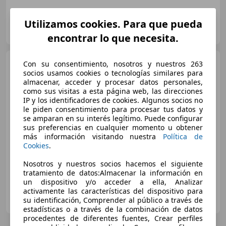
Utilizamos cookies. Para que pueda
Auto Escandinavia
ES-29004 Churriana
Guar
encontrar lo que necesita.
Ford S-Max
2.0 TDCi Panther
Con su consentimiento, nosotros y nuestros 263
110kW Titanium AUT
socios usamos cookies o tecnologías similares para
almacenar, acceder y procesar datos personales,
como sus visitas a esta página web, las direcciones
IP y los identificadores de cookies. Algunos socios no
€ 22.940
le piden consentimiento para procesar tus datos y
se amparan en su interés legítimo. Puede configurar
Precio
justo
sus preferencias en cualquier momento u obtener
más información visitando nuestra
Política de
06/2021
50.069 km
Diésel
110 kW (150 CV)
Cookies
.
Nosotros y nuestros socios hacemos el siguiente
tratamiento de datos:Almacenar la información en
un dispositivo y/o acceder a ella, Analizar
activamente las características del dispositivo para
Deysa
su identificación, Comprender al público a través de
ES-28042 MADRID
Guar
estadísticas o a través de la combinación de datos
procedentes de diferentes fuentes, Crear perfiles