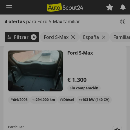
Saltar
al
contenido
4 ofertas
para Ford S-Max familiar
principal
Filtrar
Ford S-Max
España
Familia
4
Ford S-Max
€ 1.300
Sin
comparación
04/2006
294.000 km
Diésel
103 kW (140 CV)
Particular