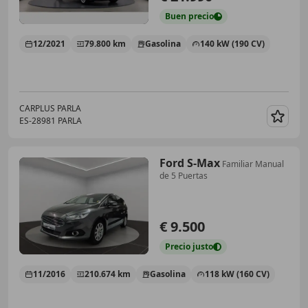
Buen
precio
12/2021
79.800 km
Gasolina
140 kW (190 CV)
CARPLUS PARLA
ES-28981 PARLA
Guar
Ford S-Max
Familiar Manual
de 5 Puertas
€ 9.500
Precio
justo
11/2016
210.674 km
Gasolina
118 kW (160 CV)