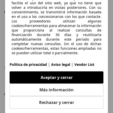
facilita el uso del sitio web, ya que no tiene que
volver a introducirla en visitas posteriores. Con su
Color de la carrocería
consentimiento, se transmitirá información basada
en el uso a los concesionarios con los que contacte.
Ford S-Max blanco
Ford S-Max negro
Los proveedores utilizan algunas
cookies/herramientas para almacenar la información
que proporciona al realizar consultas de
Ford S-Max gris
Ford S-Max azul
financiación durante 30 días y reutilizarla
automáticamente durante este periodo para
Ford S-Max rojo
Ford S-Max burdeos
completar nuevas consultas. Sin el uso de dichas
cookies/herramientas, estas funciones ampliadas no
Ford S-Max plateado
se pueden utilizar total o parcialmente.
|
|
Política de privacidad
Aviso legal
Vendor List
Transmisión
Aceptar y cerrar
Ford S-Max automático
Ford S-Max manual
Más información
Año
Rechazar y cerrar
Ford S-Max 2022
Ford S-Max 2016