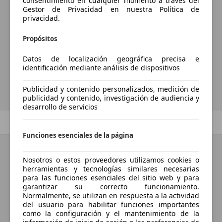
consentimiento en cualquier momento a través del
Gestor de Privacidad en nuestra Política de
¿Desea ser informado
privacidad.
automáticamente sobre vehículos
Propósitos
nuevos para su búsqueda?
Datos de localización geográfica precisa e
identificación mediante análisis de dispositivos
Guardar búsqueda
Publicidad y contenido personalizados, medición de
publicidad y contenido, investigación de audiencia y
desarrollo de servicios
Anterior
1
/
1
Siguiente
Funciones esenciales de la página
Nosotros o estos proveedores utilizamos cookies o
herramientas y tecnologías similares necesarias
para las funciones esenciales del sitio web y para
garantizar su correcto funcionamiento.
Normalmente, se utilizan en respuesta a la actividad
del usuario para habilitar funciones importantes
como la configuración y el mantenimiento de la