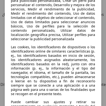
para publicidad personalizada, Crear un perfil para
4
Ofertas
para Ford S-Max
personalizar el contenido, Desarrollo y mejora de los
servicios, Medir el rendimiento de la publicidad,
Medir el rendimiento del contenido, Uso de datos
¿Desea ser informado automáticamente sobre vehículos
limitados con el objetivo de seleccionar el contenido,
nuevos para su búsqueda?
Uso de datos limitados para seleccionar anuncios
básicos, Uso de perfiles para la selección de
contenido personalizado, Utilizar datos de
Guardar búsqueda
localización geográfica precisa, Utilizar perfiles para
seleccionar la publicidad personalizada
Las cookies, los identificadores de dispositivos o los
identificadores online de similares características (p.
ej., los identificadores basados en inicio de sesión,
los identificadores asignados aleatoriamente, los
identificadores basados en la red), junto con otra
información (p. ej., la información y el tipo del
navegador, el idioma, el tamaño de la pantalla, las
Explora vehículos similares
tecnologías compatibles, etc.), pueden almacenarse
o leerse en tu dispositivo a fin de reconocerlo
Diferente de tus criterios de búsqueda, pero posiblemente
siempre que se conecte a una aplicación o a una
página web para una o varias de los finalidades que
una coincidencia perfecta.
se recogen en el presente texto.
Puede cambiar sus ajustes y retirar su