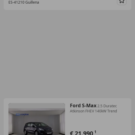
ES-41210 Guillena
Guar
Ford S-Max
2.5 Duratec
Atkinson FHEV 140kW Trend
€ 21.990
1