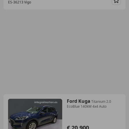
ES-36213 Vigo
Guar
Ford Kuga
Titanium 2.0
EcoBlue 140kW 4x4 Auto
€ 20.900