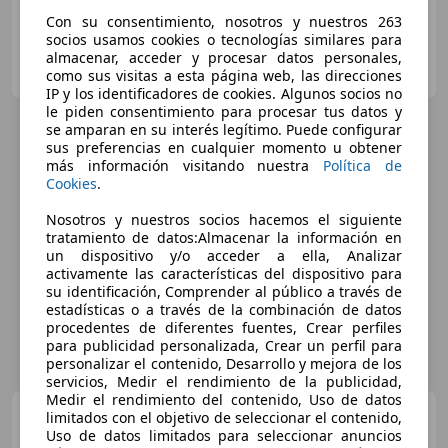
Con su consentimiento, nosotros y nuestros 263
socios usamos cookies o tecnologías similares para
Ditram Monforte | Foz | Automotor10
almacenar, acceder y procesar datos personales,
ES-27192 Monforte de Lemos
Guar
como sus visitas a esta página web, las direcciones
IP y los identificadores de cookies. Algunos socios no
le piden consentimiento para procesar tus datos y
se amparan en su interés legítimo. Puede configurar
sus preferencias en cualquier momento u obtener
más información visitando nuestra
Política de
Cookies
.
Nosotros y nuestros socios hacemos el siguiente
tratamiento de datos:Almacenar la información en
un dispositivo y/o acceder a ella, Analizar
activamente las características del dispositivo para
su identificación, Comprender al público a través de
estadísticas o a través de la combinación de datos
procedentes de diferentes fuentes, Crear perfiles
para publicidad personalizada, Crear un perfil para
personalizar el contenido, Desarrollo y mejora de los
servicios, Medir el rendimiento de la publicidad,
Medir el rendimiento del contenido, Uso de datos
Ford Kuga
1.5 EcoBlue Trend
limitados con el objetivo de seleccionar el contenido,
FWD 120
Uso de datos limitados para seleccionar anuncios