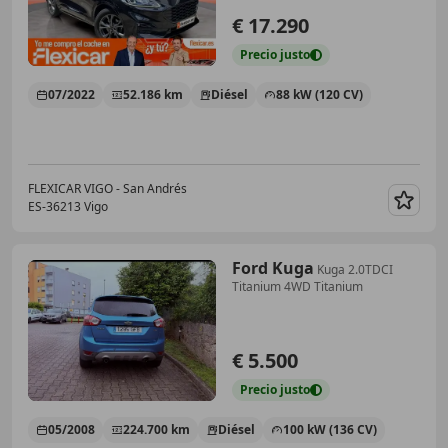
€ 17.290
Precio
justo
07/2022
52.186 km
Diésel
88 kW (120 CV)
FLEXICAR VIGO - San Andrés
ES-36213 Vigo
Guar
Ford Kuga
Kuga 2.0TDCI
Titanium 4WD Titanium
€ 5.500
Precio
justo
05/2008
224.700 km
Diésel
100 kW (136 CV)