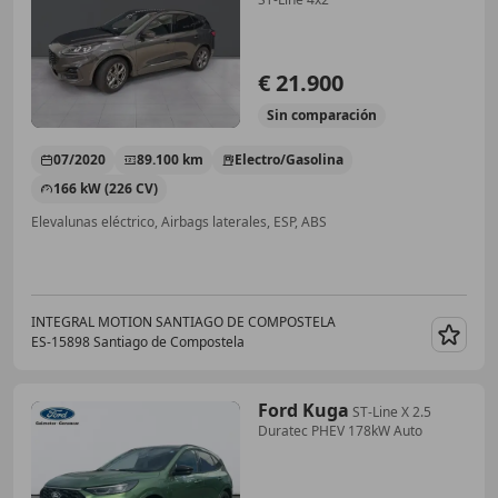
€ 21.900
Sin
comparación
07/2020
89.100 km
Electro/Gasolina
166 kW (226 CV)
Elevalunas eléctrico, Airbags laterales, ESP, ABS
INTEGRAL MOTION SANTIAGO DE COMPOSTELA
ES-15898 Santiago de Compostela
Guar
Ford Kuga
ST-Line X 2.5
Duratec PHEV 178kW Auto