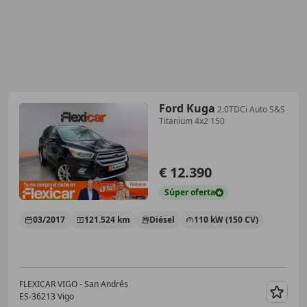
Ford Kuga
2.0TDCi Auto S&S
Titanium 4x2 150
€ 12.390
Súper
oferta
03/2017
121.524 km
Diésel
110 kW (150 CV)
FLEXICAR VIGO - San Andrés
ES-36213 Vigo
Guar