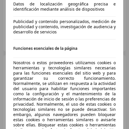
Datos de localización geográfica precisa e
04/2021
101.000 km
Diésel
140 kW (190 CV)
identificación mediante análisis de dispositivos
Garantia, Airbags laterales, Faros antiniebla, ABS
Publicidad y contenido personalizados, medición de
publicidad y contenido, investigación de audiencia y
desarrollo de servicios
Ditram Monforte | Foz | Automotor10
ES-27192 Monforte de Lemos
Guar
Funciones esenciales de la página
Ford Kuga
Nosotros o estos proveedores utilizamos cookies o
1.5 EcoBoost ST-
Line X FWD 150
herramientas y tecnologías similares necesarias
para las funciones esenciales del sitio web y para
garantizar su correcto funcionamiento.
Normalmente, se utilizan en respuesta a la actividad
€ 27.500
1
del usuario para habilitar funciones importantes
como la configuración y el mantenimiento de la
Sin
comparación
información de inicio de sesión o las preferencias de
privacidad. Normalmente, el uso de estas cookies o
04/2023
17.769 km
Gasolina
110 kW (150 CV)
tecnologías similares no se puede desactivar. Sin
embargo, algunos navegadores pueden bloquear
estas cookies o herramientas similares o avisarle
sobre ellas. Bloquear estas cookies o herramientas