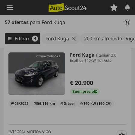
Saltar
al
contenido
57 ofertas
para Ford Kuga
principal
Filtrar
Ford Kuga
200 km alrededor Vig
4
Ford Kuga
Titanium 2.0
EcoBlue 140kW 4x4 Auto
€ 20.900
Buen
precio
05/2021
56.116 km
Diésel
140 kW (190 CV)
INTEGRAL MOTION VIGO