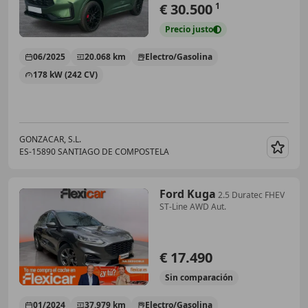
€ 30.500
1
Precio
justo
06/2025
20.068 km
Electro/Gasolina
178 kW (242 CV)
GONZACAR, S.L.
ES-15890 SANTIAGO DE COMPOSTELA
Guar
Ford Kuga
2.5 Duratec FHEV
ST-Line AWD Aut.
€ 17.490
Sin
comparación
01/2024
37.979 km
Electro/Gasolina