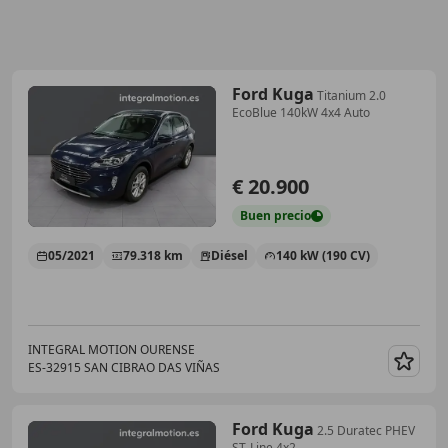
Ford Kuga
Titanium 2.0
EcoBlue 140kW 4x4 Auto
€ 20.900
Buen
precio
05/2021
79.318 km
Diésel
140 kW (190 CV)
INTEGRAL MOTION OURENSE
ES-32915 SAN CIBRAO DAS VIÑAS
Guar
Ford Kuga
2.5 Duratec PHEV
ST-Line 4x2