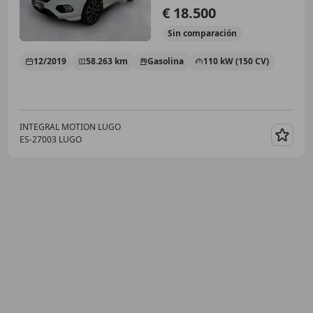
€ 18.500
Sin
comparación
12/2019
58.263 km
Gasolina
110 kW (150 CV)
INTEGRAL MOTION LUGO
ES-27003 LUGO
Guar