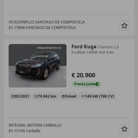
OCASIONPLUS SANTIAGO DE COMPOSTELA
ES-15898 SANTIAGO DE COMPOSTELA
Guar
Ford Kuga
Titanium 2.0
EcoBlue 140kW 4x4 Auto
€ 20.900
Precio
justo
05/2021
70.942 km
Diésel
140 kW (190 CV)
INTEGRAL MOTION CARBALLO
ES-15100 Carballo
Guar