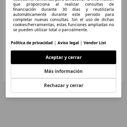
Line FWD 120 Aut.
que proporciona al realizar consultas de
financiación durante 30 días y reutilizarla
automáticamente durante este periodo para
completar nuevas consultas. Sin el uso de dichas
€ 17.490
1
cookies/herramientas, estas funciones ampliadas no
se pueden utilizar total o parcialmente.
Súper
oferta
|
|
Política de privacidad
Aviso legal
Vendor List
01/2024
36.677 km
Diésel
88 kW (120 CV)
Aceptar y cerrar
FLEXICAR VIGO- A Paz
Más información
ES-36214 Vigo
Guar
Rechazar y cerrar