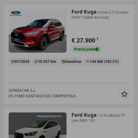
Ford Kuga
Active 2.5 Duratec
FHEV 134kW 4x4 Auto
€ 27.900
1
Precio
justo
07/2024
18.357 km
Gasolina
134 kW (182 CV)
GONZACAR, S.L.
ES-15890 SANTIAGO DE COMPOSTELA
Guar
Ford Kuga
1.5 EcoBoost ST-
Line FWD 150