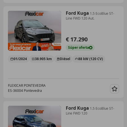
Ford Kuga
1.5 EcoBlue ST-
Line FWD 120 Aut.
€ 17.290
Súper
oferta
01/2024
38.905 km
Diésel
88 kW (120 CV)
FLEXICAR PONTEVEDRA
ES-36004 Pontevedra
Guar
Ford Kuga
1.5 EcoBlue ST-
Line FWD 120