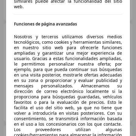
similares puede afectar la funcionalidad del sitio
web.
GONZACAR, S.L.
ES-15890 SANTIAGO DE COMPOSTELA
Guar
Funciones de página avanzadas
Ford Kuga
Active 2.5 Duratec
Nosotros y terceros utilizamos diversos medios
FHEV 140kW Auto
tecnológicos, como cookies y herramientas similares,
en nuestro sitio web para ofrecerle funciones
ampliadas y garantizar una mejor experiencia de
€ 28.700
1
usuario. Gracias a estas funcionalidades ampliadas,
le permitimos personalizar nuestra oferta; por
Sin
comparación
ejemplo, para que pueda continuar sus búsquedas
en una visita posterior, mostrarle ofertas adecuadas
en su zona o proporcionar y evaluar publicidad y
05/2024
27.900 km
Gasolina
140 kW (190 CV)
mensajes personalizados. Almacenamos su
dirección de correo electrónico localmente si la
proporciona para búsquedas guardadas, vehículos
favoritos o para la evaluación de precios. Esto le
facilita el uso del sitio web, ya que no tiene que
GONZACAR, S.L.
volver a introducirla en visitas posteriores. Con su
ES-15890 SANTIAGO DE COMPOSTELA
Guar
consentimiento, se transmitirá información basada
en el uso a los concesionarios con los que contacte.
Los proveedores utilizan algunas
Ford Kuga
1.5 EcoBlue ST-
cookies/herramientas para almacenar la información