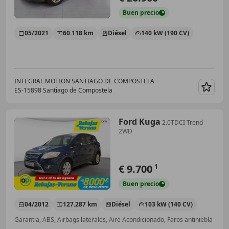
Buen
precio
05/2021
60.118 km
Diésel
140 kW (190 CV)
INTEGRAL MOTION SANTIAGO DE COMPOSTELA
ES-15898 Santiago de Compostela
Guar
Ford Kuga
2.0TDCI Trend
2WD
€ 9.700
1
Buen
precio
04/2012
127.287 km
Diésel
103 kW (140 CV)
Garantia, ABS, Airbags laterales, Aire Acondicionado, Faros antiniebla