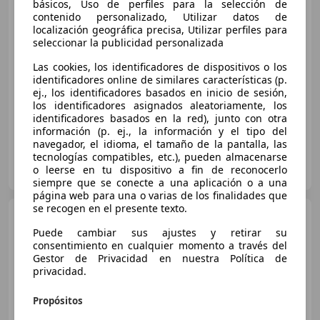
básicos, Uso de perfiles para la selección de
contenido personalizado, Utilizar datos de
localización geográfica precisa, Utilizar perfiles para
€ 15.000
seleccionar la publicidad personalizada
Buen
precio
Las cookies, los identificadores de dispositivos o los
identificadores online de similares características (p.
02/2022
89.690 km
Diésel
88 kW (120 CV)
ej., los identificadores basados en inicio de sesión,
los identificadores asignados aleatoriamente, los
identificadores basados en la red), junto con otra
información (p. ej., la información y el tipo del
navegador, el idioma, el tamaño de la pantalla, las
tecnologías compatibles, etc.), pueden almacenarse
OCASIONPLUS FERROL
o leerse en tu dispositivo a fin de reconocerlo
ES-15404 FERROL
Guar
siempre que se conecte a una aplicación o a una
página web para una o varias de los finalidades que
se recogen en el presente texto.
Ford Kuga
Titanium 2.0
EcoBlue 140kW 4x4 Auto
Puede cambiar sus ajustes y retirar su
consentimiento en cualquier momento a través del
Gestor de Privacidad en nuestra Política de
privacidad.
€ 17.264
Propósitos
Sin
comparación