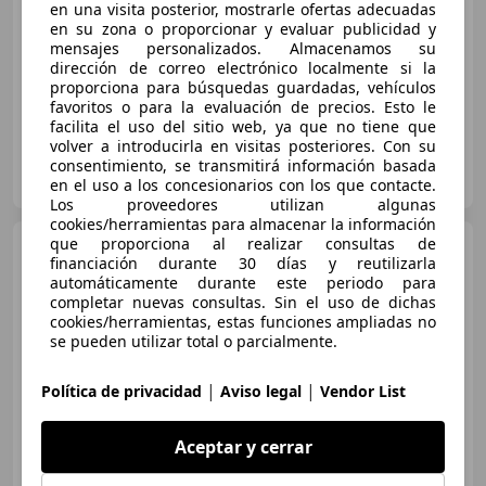
en una visita posterior, mostrarle ofertas adecuadas
Sin
comparación
en su zona o proporcionar y evaluar publicidad y
mensajes personalizados. Almacenamos su
01/2016
18.977 km
Gasolina
51 kW (69 CV)
dirección de correo electrónico localmente si la
proporciona para búsquedas guardadas, vehículos
favoritos o para la evaluación de precios. Esto le
facilita el uso del sitio web, ya que no tiene que
volver a introducirla en visitas posteriores. Con su
OCASIONPLUS LAS ROZAS II
consentimiento, se transmitirá información basada
ES-28232 LAS ROZAS
Guar
en el uso a los concesionarios con los que contacte.
Los proveedores utilizan algunas
cookies/herramientas para almacenar la información
que proporciona al realizar consultas de
Ford Ka/Ka+
1.20 Auto-S&S
financiación durante 30 días y reutilizarla
Titanium+
automáticamente durante este periodo para
completar nuevas consultas. Sin el uso de dichas
cookies/herramientas, estas funciones ampliadas no
se pueden utilizar total o parcialmente.
€ 7.150
1
Buen
precio
|
|
Política de privacidad
Aviso legal
Vendor List
07/2016
32.675 km
Gasolina
51 kW (69 CV)
Aceptar y cerrar