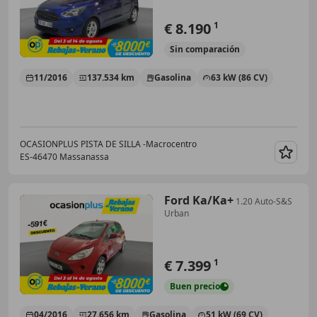
€ 8.190
1
Sin
comparación
11/2016
137.534 km
Gasolina
63 kW (86 CV)
OCASIONPLUS PISTA DE SILLA -Macrocentro
ES-46470 Massanassa
Guar
Ford Ka/Ka+
1.20 Auto-S&S
Urban
€ 7.399
1
Buen
precio
04/2016
27.656 km
Gasolina
51 kW (69 CV)