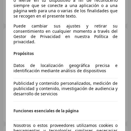
o leerse en tu dispositivo a fin de reconocerlo
siempre que se conecte a una aplicación o a una
página web para una o varias de los finalidades que
OCASIONPLUS SEVILLA CENTRO II
se recogen en el presente texto.
ES-41007 Sevilla
Guar
Puede cambiar sus ajustes y retirar su
consentimiento en cualquier momento a través del
Ford Ka/Ka+
Ka+ 1.19 Ti-VCT
Gestor de Privacidad en nuestra Política de
Ultimate
privacidad.
Propósitos
€ 8.190
1
Datos de localización geográfica precisa e
Sin
comparación
identificación mediante análisis de dispositivos
11/2016
137.534 km
Gasolina
63 kW (86 CV)
Publicidad y contenido personalizados, medición de
publicidad y contenido, investigación de audiencia y
desarrollo de servicios
OCASIONPLUS LA MAQUINISTA II
Funciones esenciales de la página
ES-08020 SANT ANDREU
Guar
Nosotros o estos proveedores utilizamos cookies o
herramientas y tecnologías similares necesarias