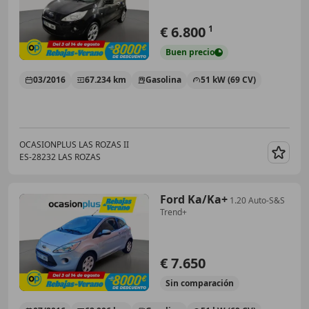
€ 6.800
1
Buen
precio
03/2016
67.234 km
Gasolina
51 kW (69 CV)
OCASIONPLUS LAS ROZAS II
ES-28232 LAS ROZAS
Guar
Ford Ka/Ka+
1.20 Auto-S&S
Trend+
€ 7.650
Sin
comparación