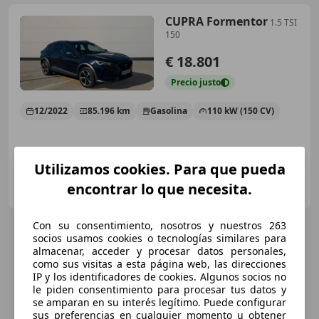
CUPRA Formentor
1.5 TSI
150
€ 18.801
Precio
justo
12/2022
85.196 km
Gasolina
110 kW (150 CV)
Utilizamos cookies. Para que pueda
Autoplanet II Ciudad del Automóvil
encontrar lo que necesita.
ES-28914 LEGANES
Guar
Con su consentimiento, nosotros y nuestros 263
socios usamos cookies o tecnologías similares para
almacenar, acceder y procesar datos personales,
como sus visitas a esta página web, las direcciones
IP y los identificadores de cookies. Algunos socios no
le piden consentimiento para procesar tus datos y
se amparan en su interés legítimo. Puede configurar
sus preferencias en cualquier momento u obtener