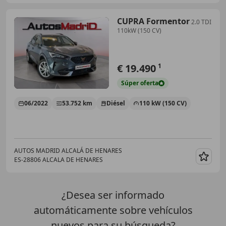
CUPRA Formentor
2.0 TDI
110kW (150 CV)
€ 19.490
1
Súper
oferta
06/2022
53.752 km
Diésel
110 kW (150 CV)
AUTOS MADRID ALCALÁ DE HENARES
ES-28806 ALCALA DE HENARES
Guar
¿Desea ser informado
automáticamente sobre vehículos
nuevos para su búsqueda?