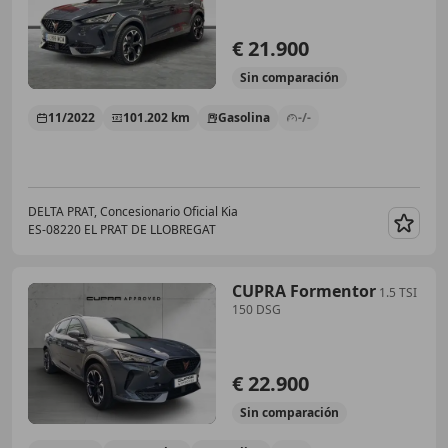
€ 21.900
Sin
comparación
11/2022
101.202 km
Gasolina
-/-
DELTA PRAT, Concesionario Oficial Kia
ES-08220 EL PRAT DE LLOBREGAT
Guar
CUPRA Formentor
1.5 TSI
150 DSG
€ 22.900
Sin
comparación