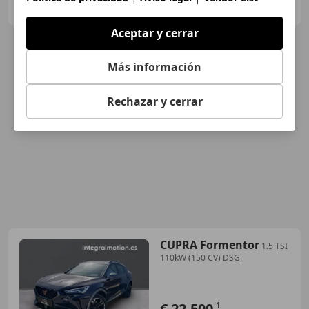
ES-48970 BASAURI
Guar
Aceptar y cerrar
Más información
Rechazar y cerrar
CUPRA Formentor
1.5 TSI
110kW (150 CV) DSG
€ 22.500
1