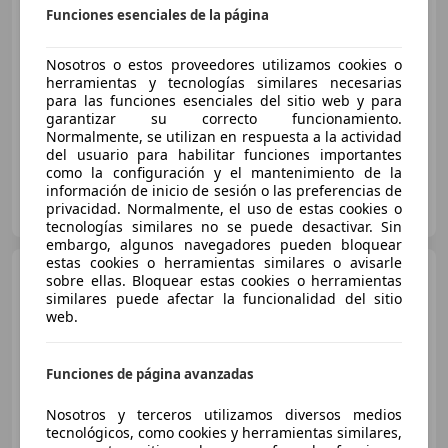
Funciones esenciales de la página
€ 16.990
Buen
precio
Nosotros o estos proveedores utilizamos cookies o
herramientas y tecnologías similares necesarias
para las funciones esenciales del sitio web y para
03/2022
132.774 km
Gasolina
110 kW (150 CV)
garantizar su correcto funcionamiento.
Normalmente, se utilizan en respuesta a la actividad
del usuario para habilitar funciones importantes
como la configuración y el mantenimiento de la
información de inicio de sesión o las preferencias de
FLEXICAR SABADELL - Gràcia
privacidad. Normalmente, el uso de estas cookies o
ES-8203 Sabadell
Guar
tecnologías similares no se puede desactivar. Sin
embargo, algunos navegadores pueden bloquear
estas cookies o herramientas similares o avisarle
CUPRA Formentor
1.5 TSI
sobre ellas. Bloquear estas cookies o herramientas
110kW (150 CV) DSG
similares puede afectar la funcionalidad del sitio
web.
€ 19.890
Funciones de página avanzadas
Súper
oferta
Nosotros y terceros utilizamos diversos medios
tecnológicos, como cookies y herramientas similares,
02/2022
57.747 km
Gasolina
110 kW (150 CV)