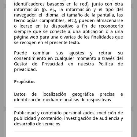
identificadores basados en la red), junto con otra
información (p. ej., la información y el tipo del
navegador, el idioma, el tamaño de la pantalla, las
CUPRA Formentor
1.5 TSI
tecnologías compatibles, etc.), pueden almacenarse
110kW (150 CV) DSG
o leerse en tu dispositivo a fin de reconocerlo
siempre que se conecte a una aplicación o a una
página web para una o varias de los finalidades que
se recogen en el presente texto.
€ 20.490
Puede cambiar sus ajustes y retirar su
Súper
oferta
consentimiento en cualquier momento a través del
Gestor de Privacidad en nuestra Política de
05/2022
44.500 km
Gasolina
110 kW (150 CV)
privacidad.
Propósitos
FLEXICAR TERRASSA-CENTRO
Datos de localización geográfica precisa e
ES-08223 Terrassa
identificación mediante análisis de dispositivos
Guar
Publicidad y contenido personalizados, medición de
CUPRA Formentor
publicidad y contenido, investigación de audiencia y
1.5 TSI
desarrollo de servicios
110kW (150 CV)