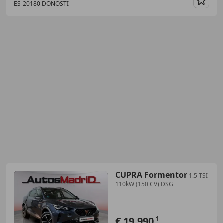
ES-20180 DONOSTI
Guar
CUPRA Formentor
1.5 TSI
110kW (150 CV) DSG
€ 19.990
1