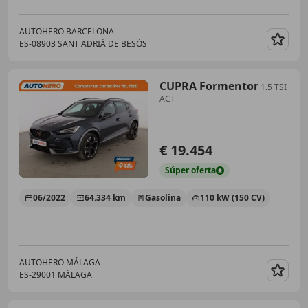
AUTOHERO BARCELONA
ES-08903 SANT ADRIÀ DE BESÒS
Guar
CUPRA Formentor
1.5 TSI
ACT
€ 19.454
Súper
oferta
06/2022
64.334 km
Gasolina
110 kW (150 CV)
AUTOHERO MÁLAGA
ES-29001 MÁLAGA
Guar