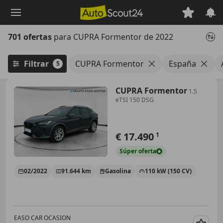
Saltar
al
contenido
701 ofertas
para CUPRA Formentor de 2022
principal
Filtrar
CUPRA Formentor
España
5
CUPRA Formentor
1.5
eTSI 150 DSG
€ 17.490
1
Súper
oferta
02/2022
91.644 km
Gasolina
110 kW (150 CV)
EASO CAR OCASION