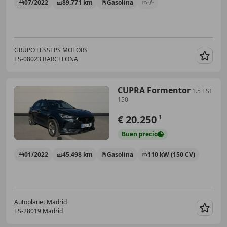
07/2022
89.771 km
Gasolina
-/-
GRUPO LESSEPS MOTORS
ES-08023 BARCELONA
Guar
CUPRA Formentor
1.5 TSI
150
€ 20.250
1
Buen
precio
01/2022
45.498 km
Gasolina
110 kW (150 CV)
Autoplanet Madrid
ES-28019 Madrid
Guar