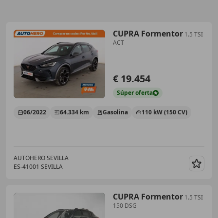
CUPRA Formentor
1.5 TSI
ACT
€ 19.454
Súper
oferta
06/2022
64.334 km
Gasolina
110 kW (150 CV)
AUTOHERO SEVILLA
ES-41001 SEVILLA
Guar
CUPRA Formentor
1.5 TSI
150 DSG