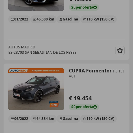
Súper
oferta
01/2022
46.500 km
Gasolina
110 kW (150 CV)
AUTOS MADRID
ES-28703 SAN SEBASTIAN DE LOS REYES
Guar
CUPRA Formentor
1.5 TSI
ACT
€ 19.454
Súper
oferta
06/2022
64.334 km
Gasolina
110 kW (150 CV)