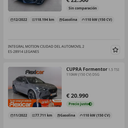
Sin
comparación
12/2022
118.194 km
Gasolina
110 kW (150 CV)
INTEGRAL MOTION CIUDAD DEL AUTOMOVIL 2
ES-28914 LEGANES
Guar
CUPRA Formentor
1.5 TSI
110kW (150 CV) DSG
€ 20.990
Precio
justo
11/2022
77.711 km
Gasolina
110 kW (150 CV)