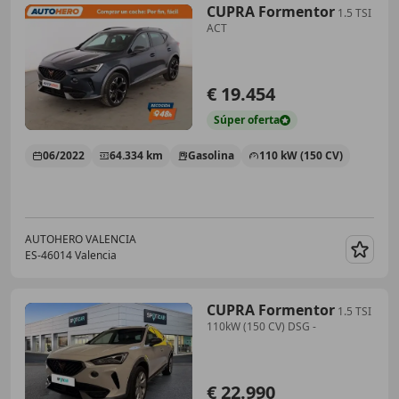
CUPRA Formentor
1.5 TSI
ACT
€ 19.454
Súper
oferta
06/2022
64.334 km
Gasolina
110 kW (150 CV)
AUTOHERO VALENCIA
ES-46014 Valencia
Guar
CUPRA Formentor
1.5 TSI
110kW (150 CV) DSG -
€ 22.990