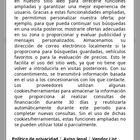
en nuestro sitio web para ofrecerle funciones
ampliadas y garantizar una mejor experiencia de
usuario. Gracias a estas funcionalidades ampliadas,
le permitimos personalizar nuestra oferta; por
ejemplo, para que pueda continuar sus búsquedas
FLEXICAR PLASENCIA
en una visita posterior, mostrarle ofertas adecuadas
ES-10600 PLASENCIA
Guar
en su zona o proporcionar y evaluar publicidad y
mensajes personalizados. Almacenamos su
dirección de correo electrónico localmente si la
CUPRA Formentor
2.0 TSI
proporciona para búsquedas guardadas, vehículos
310 VZ DSG 4Drive
favoritos o para la evaluación de precios. Esto le
facilita el uso del sitio web, ya que no tiene que
volver a introducirla en visitas posteriores. Con su
consentimiento, se transmitirá información basada
€ 33.790
en el uso a los concesionarios con los que contacte.
Los proveedores utilizan algunas
Sin
comparación
cookies/herramientas para almacenar la información
que proporciona al realizar consultas de
08/2022
86.200 km
Gasolina
228 kW (310 CV)
financiación durante 30 días y reutilizarla
automáticamente durante este periodo para
4WD
completar nuevas consultas. Sin el uso de dichas
cookies/herramientas, estas funciones ampliadas no
se pueden utilizar total o parcialmente.
|
|
Metacars
Política de privacidad
Aviso legal
Vendor List