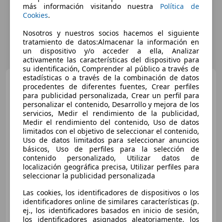
más información visitando nuestra
Política de
Cookies
.
Nosotros y nuestros socios hacemos el siguiente
tratamiento de datos:Almacenar la información en
un dispositivo y/o acceder a ella, Analizar
activamente las características del dispositivo para
su identificación, Comprender al público a través de
estadísticas o a través de la combinación de datos
CUPRA Formentor
1.5 TSI
procedentes de diferentes fuentes, Crear perfiles
ACT
para publicidad personalizada, Crear un perfil para
personalizar el contenido, Desarrollo y mejora de los
servicios, Medir el rendimiento de la publicidad,
Medir el rendimiento del contenido, Uso de datos
€ 19.454
limitados con el objetivo de seleccionar el contenido,
Uso de datos limitados para seleccionar anuncios
Súper
oferta
básicos, Uso de perfiles para la selección de
contenido personalizado, Utilizar datos de
06/2022
64.334 km
Gasolina
110 kW (150 CV)
localización geográfica precisa, Utilizar perfiles para
seleccionar la publicidad personalizada
Las cookies, los identificadores de dispositivos o los
identificadores online de similares características (p.
AUTOHERO CENTER MADRID
ej., los identificadores basados en inicio de sesión,
ES-28050 MADRID
Guar
los identificadores asignados aleatoriamente, los