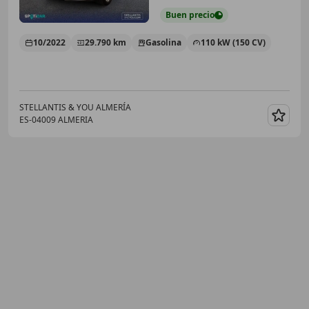
Buen
precio
10/2022
29.790 km
Gasolina
110 kW (150 CV)
STELLANTIS & YOU ALMERÍA
ES-04009 ALMERIA
Guar