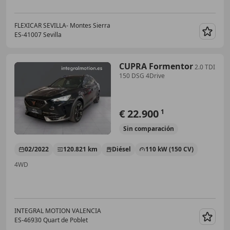
FLEXICAR SEVILLA- Montes Sierra
ES-41007 Sevilla
Guar
CUPRA Formentor
2.0 TDI
150 DSG 4Drive
€ 22.900
1
Sin
comparación
02/2022
120.821 km
Diésel
110 kW (150 CV)
4WD
INTEGRAL MOTION VALENCIA
ES-46930 Quart de Poblet
Guar