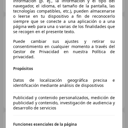
Particular
información (p. ej., la información y el tipo del
ES-28053 Madrid
navegador, el idioma, el tamaño de la pantalla, las
Guar
tecnologías compatibles, etc.), pueden almacenarse
o leerse en tu dispositivo a fin de reconocerlo
siempre que se conecte a una aplicación o a una
Citroen C4 Picasso
página web para una o varias de los finalidades que
PureTech 96KW 130CV SS 6v
se recogen en el presente texto.
EAT6
Puede cambiar sus ajustes y retirar su
consentimiento en cualquier momento a través del
€ 12.500
Gestor de Privacidad en nuestra Política de
privacidad.
Sin
comparación
Propósitos
03/2017
75.000 km
Gasolina
96 kW (131 CV)
Datos de localización geográfica precisa e
identificación mediante análisis de dispositivos
Particular
Publicidad y contenido personalizados, medición de
ES-36208 Vigo
Guar
publicidad y contenido, investigación de audiencia y
desarrollo de servicios
Citroen C4 Picasso
C4
Picasso 2.0BlueHDi Exclusive
Funciones esenciales de la página