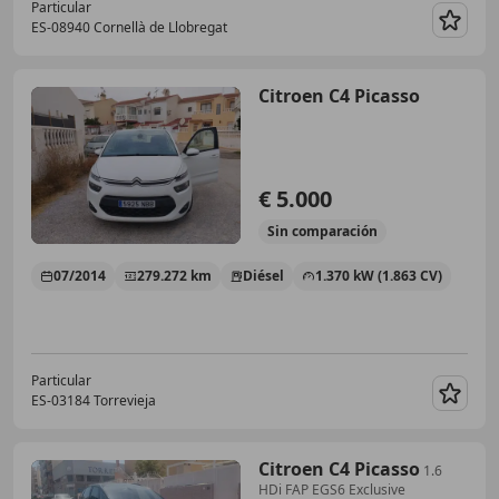
Particular
ES-08940 Cornellà de Llobregat
Guar
Citroen C4 Picasso
€ 5.000
Sin
comparación
07/2014
279.272 km
Diésel
1.370 kW (1.863 CV)
Particular
ES-03184 Torrevieja
Guar
Citroen C4 Picasso
1.6
HDi FAP EGS6 Exclusive