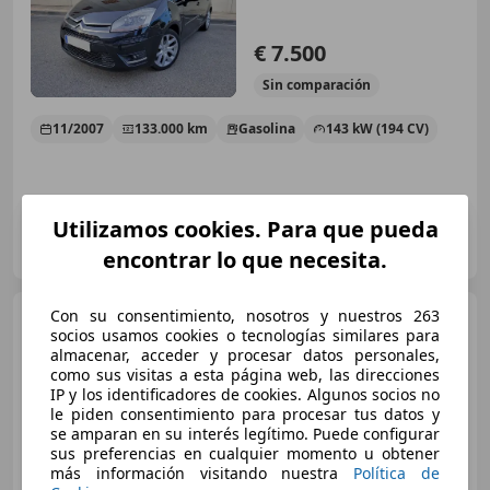
€ 7.500
Sin
comparación
11/2007
133.000 km
Gasolina
143 kW (194 CV)
Utilizamos cookies. Para que pueda
Particular
ES-43840 Salou
Guar
encontrar lo que necesita.
Con su consentimiento, nosotros y nuestros 263
Citroen C4 Picasso
C4
socios usamos cookies o tecnologías similares para
Picasso 1.6 THP S
almacenar, acceder y procesar datos personales,
como sus visitas a esta página web, las direcciones
IP y los identificadores de cookies. Algunos socios no
le piden consentimiento para procesar tus datos y
€ 9.800
se amparan en su interés legítimo. Puede configurar
Sin
comparación
sus preferencias en cualquier momento u obtener
más información visitando nuestra
Política de