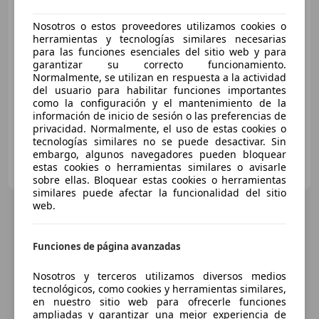
EAT6 150 Exclusive
Nosotros o estos proveedores utilizamos cookies o
herramientas y tecnologías similares necesarias
€ 8.900
para las funciones esenciales del sitio web y para
Sin
comparación
garantizar su correcto funcionamiento.
Normalmente, se utilizan en respuesta a la actividad
del usuario para habilitar funciones importantes
09/2014
258.000 km
Diésel
110 kW (150 CV)
como la configuración y el mantenimiento de la
información de inicio de sesión o las preferencias de
privacidad. Normalmente, el uso de estas cookies o
tecnologías similares no se puede desactivar. Sin
embargo, algunos navegadores pueden bloquear
Particular
estas cookies o herramientas similares o avisarle
ES-18004 Granada
Guar
sobre ellas. Bloquear estas cookies o herramientas
similares puede afectar la funcionalidad del sitio
web.
Funciones de página avanzadas
Nosotros y terceros utilizamos diversos medios
tecnológicos, como cookies y herramientas similares,
en nuestro sitio web para ofrecerle funciones
ampliadas y garantizar una mejor experiencia de