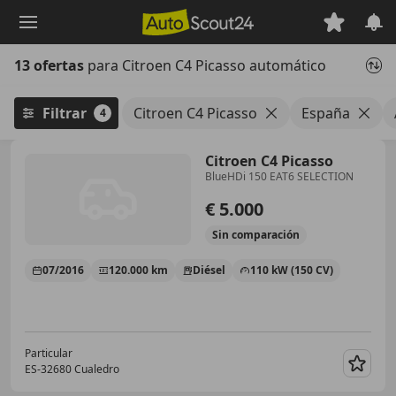
Saltar
al
contenido
13 ofertas
para Citroen C4 Picasso automático
principal
Filtrar
Citroen C4 Picasso
España
4
Citroen C4 Picasso
BlueHDi 150 EAT6 SELECTION
€ 5.000
Sin
comparación
07/2016
120.000 km
Diésel
110 kW (150 CV)
Particular
ES-32680 Cualedro
Guar