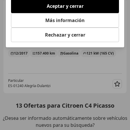
Aceptar y cerrar
Citroen C4 Picasso
C4
Picasso 1.6THP S
Más información
€ 12.500
Rechazar y cerrar
Sin
comparación
12/2017
157.400 km
Gasolina
121 kW (165 CV)
Particular
ES-01240 Alegría-Dulantzi
Guar
13
Ofertas
para Citroen C4 Picasso
¿Desea ser informado automáticamente sobre vehículos
nuevos para su búsqueda?