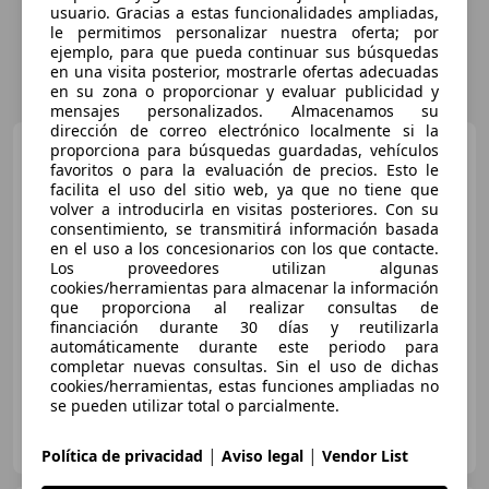
usuario. Gracias a estas funcionalidades ampliadas,
le permitimos personalizar nuestra oferta; por
ejemplo, para que pueda continuar sus búsquedas
en una visita posterior, mostrarle ofertas adecuadas
en su zona o proporcionar y evaluar publicidad y
mensajes personalizados. Almacenamos su
dirección de correo electrónico localmente si la
Citroen C4 Picasso
proporciona para búsquedas guardadas, vehículos
C4
favoritos o para la evaluación de precios. Esto le
Picasso 2.0 DTI
facilita el uso del sitio web, ya que no tiene que
volver a introducirla en visitas posteriores. Con su
consentimiento, se transmitirá información basada
€ 3.500
en el uso a los concesionarios con los que contacte.
Los proveedores utilizan algunas
Sin
comparación
cookies/herramientas para almacenar la información
que proporciona al realizar consultas de
07/2008
340.000 km
Diésel
100 kW (136 CV)
financiación durante 30 días y reutilizarla
automáticamente durante este periodo para
completar nuevas consultas. Sin el uso de dichas
cookies/herramientas, estas funciones ampliadas no
se pueden utilizar total o parcialmente.
Particular
ES-46701 Gandia
Guar
|
|
Política de privacidad
Aviso legal
Vendor List