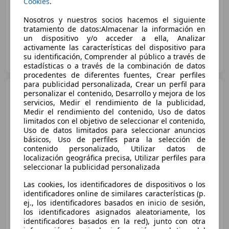
Cookies
.
05/2017
118.000 km
Gasolina
121 kW (165 CV)
Nosotros y nuestros socios hacemos el siguiente
tratamiento de datos:Almacenar la información en
un dispositivo y/o acceder a ella, Analizar
activamente las características del dispositivo para
Particular
su identificación, Comprender al público a través de
ES-43880 El Vendrell
Guar
estadísticas o a través de la combinación de datos
procedentes de diferentes fuentes, Crear perfiles
para publicidad personalizada, Crear un perfil para
Citroen C4 Picasso
personalizar el contenido, Desarrollo y mejora de los
2.0BlueHDi Exclusive EAT6 150
servicios, Medir el rendimiento de la publicidad,
Medir el rendimiento del contenido, Uso de datos
limitados con el objetivo de seleccionar el contenido,
Uso de datos limitados para seleccionar anuncios
básicos, Uso de perfiles para la selección de
€ 13.500
contenido personalizado, Utilizar datos de
localización geográfica precisa, Utilizar perfiles para
Sin
comparación
seleccionar la publicidad personalizada
05/2015
111.000 km
Diésel
110 kW (150 CV)
Las cookies, los identificadores de dispositivos o los
identificadores online de similares características (p.
ej., los identificadores basados en inicio de sesión,
los identificadores asignados aleatoriamente, los
identificadores basados en la red), junto con otra