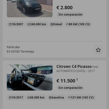
€ 2.800
Sin
comparación
10/2007
240.000 km
Diésel
80 kW (109 CV)
Particular
ES-03182 Torrevieja
Guar
Citroen C4 Picasso
Feel
AUTOMÁTICO (EAT6) – 2017
€ 11.500
1
Sin
comparación
10/2017
68.000 km
Gasolina
121 kW (165 CV)