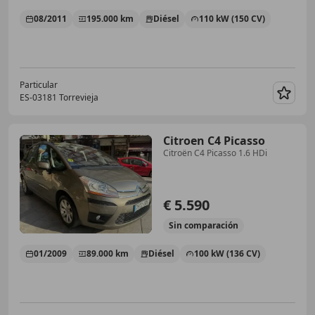
08/2011
195.000 km
Diésel
110 kW (150 CV)
Particular
ES-03181 Torrevieja
Guar
Citroen C4 Picasso
Citroën C4 Picasso 1.6 HDi
€ 5.590
Sin
comparación
01/2009
89.000 km
Diésel
100 kW (136 CV)