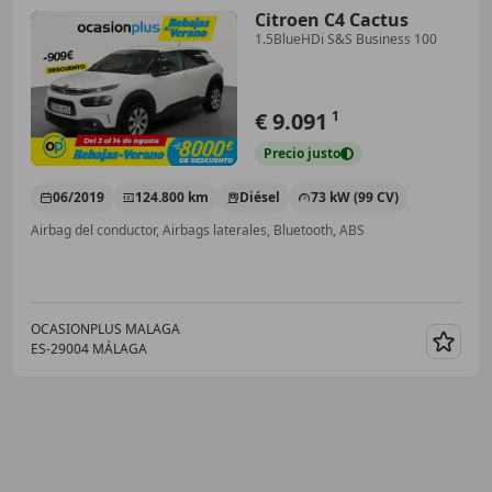
Citroen C4 Cactus
1.5BlueHDi S&S Business 100
€ 9.091
1
Precio
justo
06/2019
124.800 km
Diésel
73 kW (99 CV)
Airbag del conductor, Airbags laterales, Bluetooth, ABS
OCASIONPLUS MALAGA
ES-29004 MÁLAGA
Guar