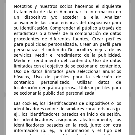
Nosotros y nuestros socios hacemos el siguiente
Citroen C4 Cactus
1.2
tratamiento de datos:Almacenar la información en
PureTech S&S Shine Edition 110
un dispositivo y/o acceder a ella, Analizar
activamente las características del dispositivo para
su identificación, Comprender al público a través de
€ 6.499
estadísticas o a través de la combinación de datos
procedentes de diferentes fuentes, Crear perfiles
Buen
precio
para publicidad personalizada, Crear un perfil para
personalizar el contenido, Desarrollo y mejora de los
12/2016
114.700 km
Gasolina
81 kW (110 CV)
servicios, Medir el rendimiento de la publicidad,
Medir el rendimiento del contenido, Uso de datos
limitados con el objetivo de seleccionar el contenido,
Uso de datos limitados para seleccionar anuncios
básicos, Uso de perfiles para la selección de
ITALICA MOTOR.
contenido personalizado, Utilizar datos de
ES-29006 MÁLAGA
Guar
localización geográfica precisa, Utilizar perfiles para
seleccionar la publicidad personalizada
Citroen C4 Cactus
Las cookies, los identificadores de dispositivos o los
identificadores online de similares características (p.
1.5BlueHDi S&S C-Series 100
ej., los identificadores basados en inicio de sesión,
los identificadores asignados aleatoriamente, los
identificadores basados en la red), junto con otra
€ 9.390
información (p. ej., la información y el tipo del