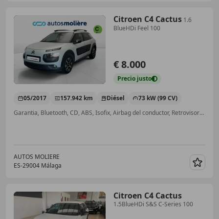
Citroen C4 Cactus
1.6
BlueHDi Feel 100
€ 8.000
Precio
justo
05/2017
157.942 km
Diésel
73 kW (99 CV)
Garantia, Bluetooth, CD, ABS, Isofix, Airbag del conductor, Retrovisores laterales eléctricos, Airbag acompañante
AUTOS MOLIERE
ES-29004 Málaga
Guar
Citroen C4 Cactus
1.5BlueHDi S&S C-Series 100