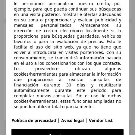
le permitimos personalizar nuestra oferta; por
Particular
ejemplo, para que pueda continuar sus búsquedas
ES-04009 04009
Guar
en una visita posterior, mostrarle ofertas adecuadas
en su zona o proporcionar y evaluar publicidad y
mensajes personalizados. Almacenamos su
Citroen C4 Cactus
dirección de correo electrónico localmente si la
1.5BlueHDi S&S Feel 100
proporciona para búsquedas guardadas, vehículos
favoritos o para la evaluación de precios. Esto le
facilita el uso del sitio web, ya que no tiene que
volver a introducirla en visitas posteriores. Con su
€ 9.690
1
consentimiento, se transmitirá información basada
en el uso a los concesionarios con los que contacte.
Súper
oferta
Los proveedores utilizan algunas
cookies/herramientas para almacenar la información
12/2019
40.848 km
Diésel
73 kW (99 CV)
que proporciona al realizar consultas de
financiación durante 30 días y reutilizarla
automáticamente durante este periodo para
completar nuevas consultas. Sin el uso de dichas
cookies/herramientas, estas funciones ampliadas no
se pueden utilizar total o parcialmente.
GRUPO FLEXICAR SEVILLA.
ES-41007 SEVILLA
Guar
|
|
Política de privacidad
Aviso legal
Vendor List