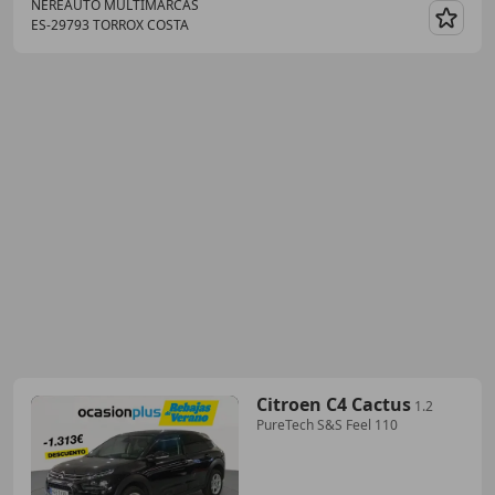
NEREAUTO MULTIMARCAS
ES-29793 TORROX COSTA
Guar
Citroen C4 Cactus
1.2
PureTech S&S Feel 110