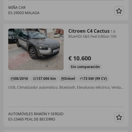
MIÑA CAR
ES-29003 MALAGA
Guar
Citroen C4 Cactus
1.6
BlueHDi S&S Feel Edition 100
€ 10.600
Sin
comparación
08/2016
137.006 km
Diésel
73 kW (99 CV)
USB, Climatizador automático, Bluetooth, Elevalunas eléctrico, Ventanas tintadas, Faros antiniebla, Aire Acondicionado, Isofix
AUTOMÓVILES RAMÓN Y SERGIO
ES-23460 PEAL DE BECERRO
Guar