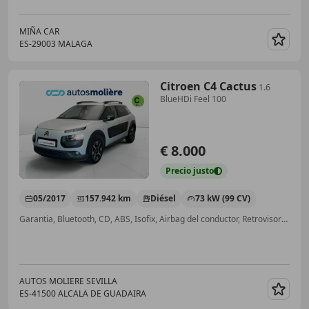
MIÑA CAR
ES-29003 MALAGA
Guar
Citroen C4 Cactus
1.6
BlueHDi Feel 100
€ 8.000
Precio
justo
05/2017
157.942 km
Diésel
73 kW (99 CV)
Garantia, Bluetooth, CD, ABS, Isofix, Airbag del conductor, Retrovisores laterales eléctricos, Airbag acompañante
AUTOS MOLIERE SEVILLA
ES-41500 ALCALA DE GUADAIRA
Guar