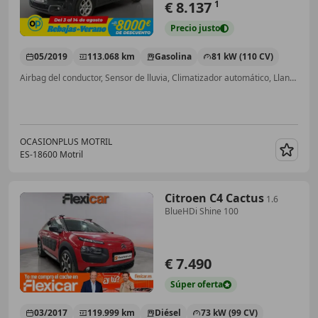
€ 8.137
1
Precio
justo
05/2019
113.068 km
Gasolina
81 kW (110 CV)
Airbag del conductor, Sensor de lluvia, Climatizador automático, Llantas de aleación, ESP, ABS, Ventanas tintadas, Airbags laterales
OCASIONPLUS MOTRIL
ES-18600 Motril
Guar
Citroen C4 Cactus
1.6
BlueHDi Shine 100
€ 7.490
Súper
oferta
03/2017
119.999 km
Diésel
73 kW (99 CV)