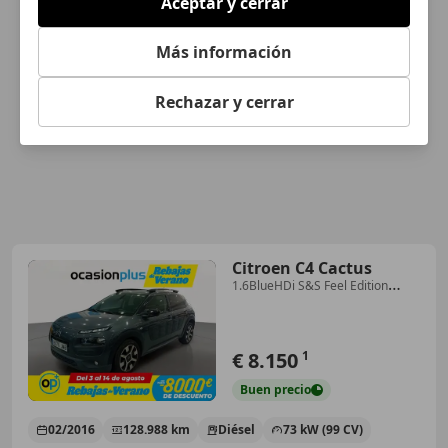
Aceptar y cerrar
Más información
Rechazar y cerrar
Citroen C4 Cactus
1.6BlueHDi S&S Feel Edition
ETG6 100
€ 8.150
1
Buen
precio
02/2016
128.988 km
Diésel
73 kW (99 CV)