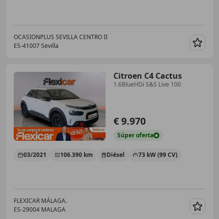
OCASIONPLUS SEVILLA CENTRO II
ES-41007 Sevilla
Guar
Citroen C4 Cactus
1.6BlueHDi S&S Live 100
€ 9.970
Súper
oferta
03/2021
106.390 km
Diésel
73 kW (99 CV)
FLEXICAR MÁLAGA.
ES-29004 MALAGA
Guar