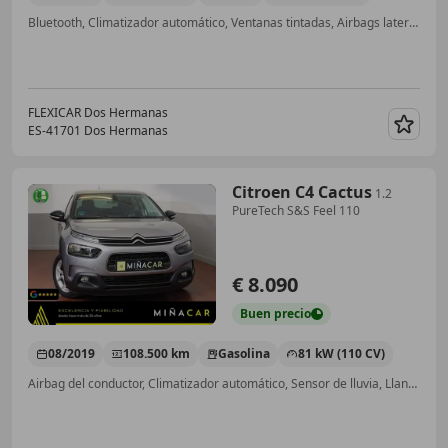
Bluetooth, Climatizador automático, Ventanas tintadas, Airbags laterales, Manos libres, CD, Airbag acompañante
FLEXICAR Dos Hermanas
ES-41701 Dos Hermanas
Guar
Citroen C4 Cactus
1.2
PureTech S&S Feel 110
€ 8.090
Buen
precio
08/2019
108.500 km
Gasolina
81 kW (110 CV)
Airbag del conductor, Climatizador automático, Sensor de lluvia, Llantas de aleación, ESP, Airbags laterales, Ventanas tintadas