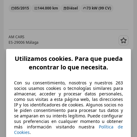
05/2015
144.000 km
Diésel
73 kW (99 CV)
AM CARS
ES-29006 Málaga
Guar
Utilizamos cookies. Para que pueda
encontrar lo que necesita.
Con su consentimiento, nosotros y nuestros 263
socios usamos cookies o tecnologías similares para
almacenar, acceder y procesar datos personales,
como sus visitas a esta página web, las direcciones
IP y los identificadores de cookies. Algunos socios no
le piden consentimiento para procesar tus datos y
se amparan en su interés legítimo. Puede configurar
sus preferencias en cualquier momento u obtener
más información visitando nuestra
Política de
Cookies
.