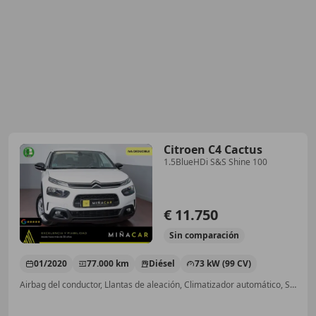
Citroen C4 Cactus
1.5BlueHDi S&S Shine 100
€ 11.750
Sin
comparación
01/2020
77.000 km
Diésel
73 kW (99 CV)
Airbag del conductor, Llantas de aleación, Climatizador automático, Sensor de lluvia, Ventanas tintadas, ABS, Airbags laterales, Faros antiniebla