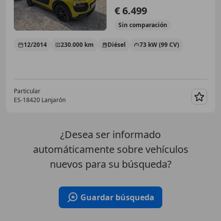
€ 6.499
Sin
comparación
12/2014
230.000 km
Diésel
73 kW (99 CV)
Particular
ES-18420 Lanjarón
Guar
¿Desea ser informado
automáticamente sobre vehículos
nuevos para su búsqueda?
Guardar búsqueda