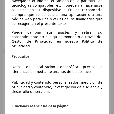
navegador, el idioma, el tamaño de la pantalla, las
Súper
oferta
tecnologías compatibles, etc.), pueden almacenarse
o leerse en tu dispositivo a fin de reconocerlo
siempre que se conecte a una aplicación o a una
04/2020
102.862 km
Diésel
73 kW (99 CV)
página web para una o varias de los finalidades que
se recogen en el presente texto.
Puede cambiar sus ajustes y retirar su
consentimiento en cualquier momento a través del
GRUPO FLEXICAR SEVILLA.
Gestor de Privacidad en nuestra Política de
ES-41007 SEVILLA
Guar
privacidad.
Propósitos
Citroen C4 Cactus
1.2
PureTech S&S Shine 110
Datos de localización geográfica precisa e
identificación mediante análisis de dispositivos
€ 9.490
Publicidad y contenido personalizados, medición de
Sin
comparación
publicidad y contenido, investigación de audiencia y
desarrollo de servicios
10/2018
75.005 km
Gasolina
81 kW (110 CV)
Funciones esenciales de la página