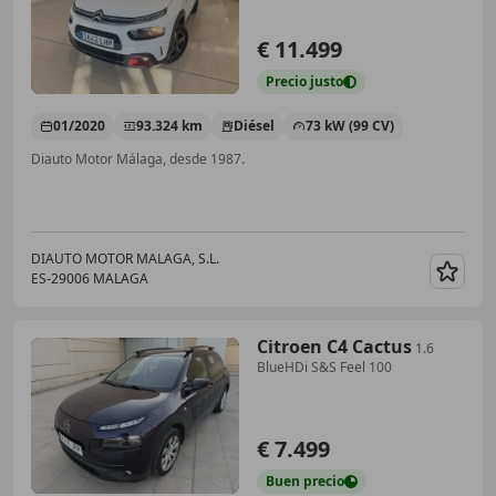
€ 11.499
Precio
justo
01/2020
93.324 km
Diésel
73 kW (99 CV)
Diauto Motor Málaga, desde 1987.
DIAUTO MOTOR MALAGA, S.L.
ES-29006 MALAGA
Guar
Citroen C4 Cactus
1.6
BlueHDi S&S Feel 100
€ 7.499
Buen
precio