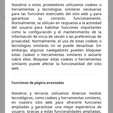
Nosotros o estos proveedores utilizamos cookies o
CLICARS GRANADA
herramientas y tecnologías similares necesarias
ES-18015 GRANADA
Guar
para las funciones esenciales del sitio web y para
garantizar su correcto funcionamiento.
Normalmente, se utilizan en respuesta a la actividad
Citroen C4 Cactus
C4
del usuario para habilitar funciones importantes
Cactus 1.5BlueHDi S
como la configuración y el mantenimiento de la
información de inicio de sesión o las preferencias de
privacidad. Normalmente, el uso de estas cookies o
tecnologías similares no se puede desactivar. Sin
embargo, algunos navegadores pueden bloquear
estas cookies o herramientas similares o avisarle
sobre ellas. Bloquear estas cookies o herramientas
similares puede afectar la funcionalidad del sitio
web.
€ 10.500
Funciones de página avanzadas
Precio
justo
Nosotros y terceros utilizamos diversos medios
11/2019
144.000 km
Diésel
73 kW (99 CV)
tecnológicos, como cookies y herramientas similares,
en nuestro sitio web para ofrecerle funciones
ampliadas y garantizar una mejor experiencia de
usuario. Gracias a estas funcionalidades ampliadas,