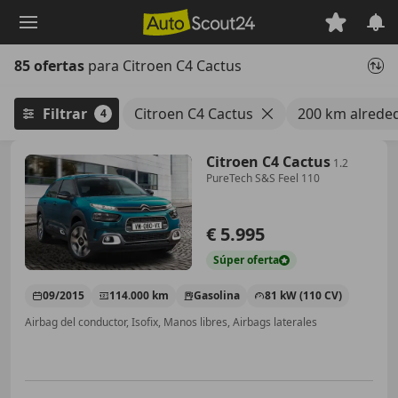
Saltar
al
contenido
85 ofertas
para Citroen C4 Cactus
principal
Filtrar
Citroen C4 Cactus
200 km alrede
4
Citroen C4 Cactus
1.2
PureTech S&S Feel 110
€ 5.995
Súper
oferta
09/2015
114.000 km
Gasolina
81 kW (110 CV)
Airbag del conductor, Isofix, Manos libres, Airbags laterales