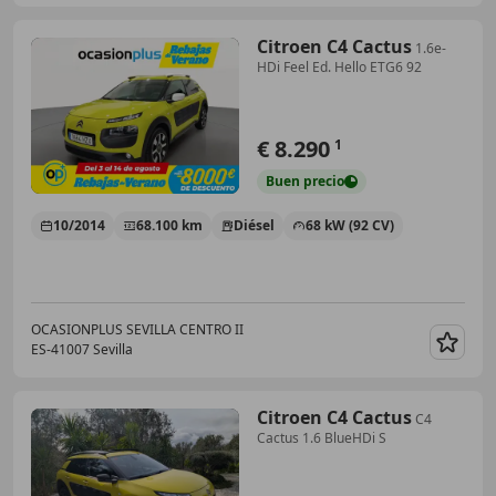
Citroen C4 Cactus
1.6e-
HDi Feel Ed. Hello ETG6 92
€ 8.290
1
Buen
precio
10/2014
68.100 km
Diésel
68 kW (92 CV)
OCASIONPLUS SEVILLA CENTRO II
ES-41007 Sevilla
Guar
Citroen C4 Cactus
C4
Cactus 1.6 BlueHDi S