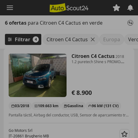
Saltar
al
contenido
6 ofertas
para Citroen C4 Cactus en verde
principal
Filtrar
Citroen C4 Cactus
Europa
Ver
4
Citroen C4 Cactus
2018
1.2 puretech Shine s PROMO
AGOSTO PASSAGGIO IN
OMAGGIO
€ 8.900
03/2018
109.663 km
Gasolina
96 kW (131 CV)
Pantalla táctil, Airbag del conductor, USB, Sensor de aparcamiento trasero, Volante de cuero, Apple CarPlay, Android Auto, Apertura y arranque sin llave
Go Motors Srl
IT-20861 Brugherio MB
Guar