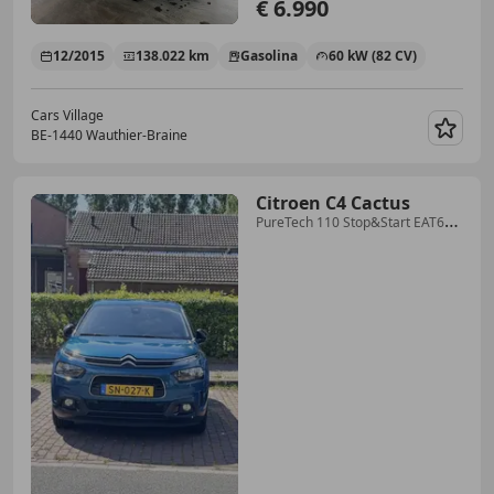
€ 6.990
12/2015
138.022 km
Gasolina
60 kW (82 CV)
Cars Village
BE-1440 Wauthier-Braine
Guar
Citroen C4 Cactus
PureTech 110 Stop&Start EAT6
Shine