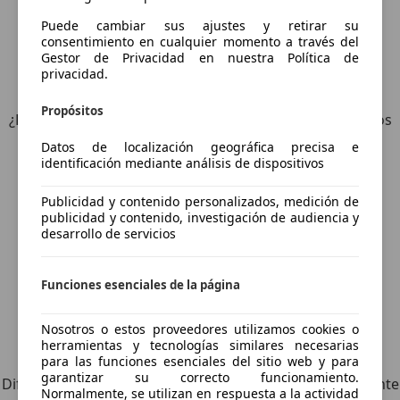
Puede cambiar sus ajustes y retirar su
consentimiento en cualquier momento a través del
Gestor de Privacidad en nuestra Política de
privacidad.
6
Ofertas
para Citroen C4 Cactus
Propósitos
¿Desea ser informado automáticamente sobre vehículos
nuevos para su búsqueda?
Datos de localización geográfica precisa e
identificación mediante análisis de dispositivos
Guardar búsqueda
Publicidad y contenido personalizados, medición de
publicidad y contenido, investigación de audiencia y
desarrollo de servicios
Funciones esenciales de la página
Nosotros o estos proveedores utilizamos cookies o
herramientas y tecnologías similares necesarias
Explora vehículos similares
para las funciones esenciales del sitio web y para
garantizar su correcto funcionamiento.
Diferente de tus criterios de búsqueda, pero posiblemente
Normalmente, se utilizan en respuesta a la actividad