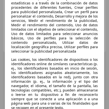
€ 9.000
estadísticas o a través de la combinación de datos
procedentes de diferentes fuentes, Crear perfiles
Precio
justo
para publicidad personalizada, Crear un perfil para
personalizar el contenido, Desarrollo y mejora de los
05/2019
178.121 km
Diésel
73 kW (99 CV)
servicios, Medir el rendimiento de la publicidad,
Medir el rendimiento del contenido, Uso de datos
limitados con el objetivo de seleccionar el contenido,
Uso de datos limitados para seleccionar anuncios
básicos, Uso de perfiles para la selección de
BONILLA MOTOR
contenido personalizado, Utilizar datos de
ES-45007 Toledo
Guar
localización geográfica precisa, Utilizar perfiles para
seleccionar la publicidad personalizada
Las cookies, los identificadores de dispositivos o los
identificadores online de similares características (p.
ej., los identificadores basados en inicio de sesión,
los identificadores asignados aleatoriamente, los
identificadores basados en la red), junto con otra
información (p. ej., la información y el tipo del
navegador, el idioma, el tamaño de la pantalla, las
tecnologías compatibles, etc.), pueden almacenarse
o leerse en tu dispositivo a fin de reconocerlo
siempre que se conecte a una aplicación o a una
página web para una o varias de los finalidades que
se recogen en el presente texto.