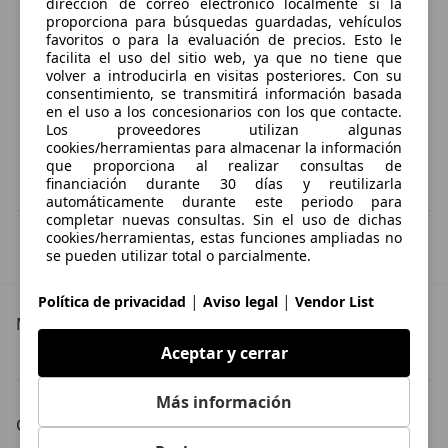
dirección de correo electrónico localmente si la
proporciona para búsquedas guardadas, vehículos
favoritos o para la evaluación de precios. Esto le
facilita el uso del sitio web, ya que no tiene que
volver a introducirla en visitas posteriores. Con su
consentimiento, se transmitirá información basada
en el uso a los concesionarios con los que contacte.
Los proveedores utilizan algunas
cookies/herramientas para almacenar la información
que proporciona al realizar consultas de
financiación durante 30 días y reutilizarla
automáticamente durante este periodo para
completar nuevas consultas. Sin el uso de dichas
IVA deducible
cookies/herramientas, estas funciones ampliadas no
Esta información la proporciona el proveedor del certificado.
se pueden utilizar total o parcialmente.
|
|
Política de privacidad
Aviso legal
Vendor List
Más detalles
Aceptar y cerrar
Citroen C4 Cactus
Citroen C4 Cactus Especificaciones técnicas
Más información
Carrocería