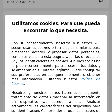
IT-88100 Catanzaro
Guar
Citroen C4 Cactus
C4
Cactus PureTech 110 Stop
Utilizamos cookies. Para que pueda
encontrar lo que necesita.
Con su consentimiento, nosotros y nuestros 263
€ 10.000
socios usamos cookies o tecnologías similares para
almacenar, acceder y procesar datos personales,
como sus visitas a esta página web, las direcciones
06/2018
90.000 km
Gasolina
81 kW (110 CV)
IP y los identificadores de cookies. Algunos socios no
le piden consentimiento para procesar tus datos y
se amparan en su interés legítimo. Puede configurar
Particular
sus preferencias en cualquier momento u obtener
LU-5351 Contern
Guar
más información visitando nuestra
Política de
Cookies
.
Citroen C4 Cactus
1.5
Nosotros y nuestros socios hacemos el siguiente
BLUEHDI 74KW FEEL 99 5P
tratamiento de datos:Almacenar la información en
un dispositivo y/o acceder a ella, Analizar
activamente las características del dispositivo para
su identificación, Comprender al público a través de