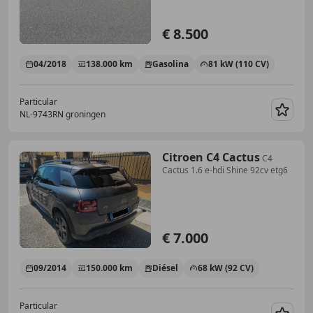
€ 8.500
04/2018
138.000 km
Gasolina
81 kW (110 CV)
Particular
NL-9743RN groningen
Guar
Citroen C4 Cactus
C4
Cactus 1.6 e-hdi Shine 92cv etg6
€ 7.000
09/2014
150.000 km
Diésel
68 kW (92 CV)
Particular