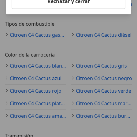
Rechazar y cerrar
Citroen C4 Cactus coche pequeño
Citroen C4 Cactus sedán
Tipos de combustible
Citroen C4 Cactus gasolina
Citroen C4 Cactus diésel
Color de la carrocería
Citroen C4 Cactus blanco
Citroen C4 Cactus gris
Citroen C4 Cactus azul
Citroen C4 Cactus negro
Citroen C4 Cactus rojo
Citroen C4 Cactus verde
Citroen C4 Cactus plateado
Citroen C4 Cactus marrón
Citroen C4 Cactus amarillo
Citroen C4 Cactus burdeos
Transmisión