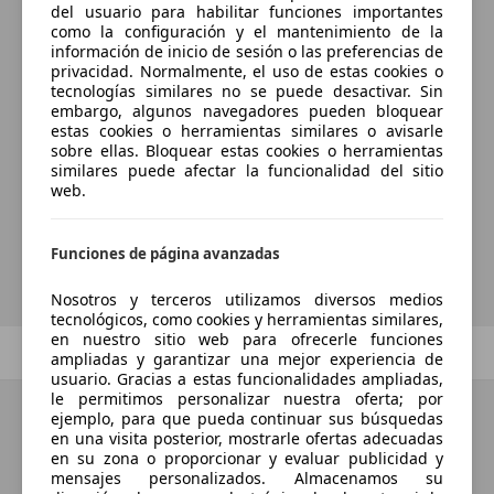
una coincidencia perfecta.
del usuario para habilitar funciones importantes
como la configuración y el mantenimiento de la
información de inicio de sesión o las preferencias de
privacidad. Normalmente, el uso de estas cookies o
tecnologías similares no se puede desactivar. Sin
¿Desea ser informado
embargo, algunos navegadores pueden bloquear
estas cookies o herramientas similares o avisarle
automáticamente sobre vehículos
sobre ellas. Bloquear estas cookies o herramientas
nuevos para su búsqueda?
similares puede afectar la funcionalidad del sitio
web.
Guardar búsqueda
Funciones de página avanzadas
Nosotros y terceros utilizamos diversos medios
tecnológicos, como cookies y herramientas similares,
en nuestro sitio web para ofrecerle funciones
Anterior
1
/
1
Siguiente
ampliadas y garantizar una mejor experiencia de
usuario. Gracias a estas funcionalidades ampliadas,
le permitimos personalizar nuestra oferta; por
ejemplo, para que pueda continuar sus búsquedas
en una visita posterior, mostrarle ofertas adecuadas
en su zona o proporcionar y evaluar publicidad y
mensajes personalizados. Almacenamos su