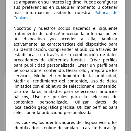
se amparan en su interés legítimo. Puede configurar
sus preferencias en cualquier momento u obtener
más información visitando nuestra
Política de
Cookies
.
Nosotros y nuestros socios hacemos el siguiente
tratamiento de datos:Almacenar la información en
un dispositivo y/o acceder a ella, Analizar
activamente las características del dispositivo para
su identificación, Comprender al público a través de
estadísticas o a través de la combinación de datos
procedentes de diferentes fuentes, Crear perfiles
para publicidad personalizada, Crear un perfil para
personalizar el contenido, Desarrollo y mejora de los
servicios, Medir el rendimiento de la publicidad,
Citroen C4 Cactus
Medir el rendimiento del contenido, Uso de datos
BlueHDi 100 S&S Business
limitados con el objetivo de seleccionar el contenido,
Uso de datos limitados para seleccionar anuncios
básicos, Uso de perfiles para la selección de
contenido personalizado, Utilizar datos de
€ 10.490
localización geográfica precisa, Utilizar perfiles para
seleccionar la publicidad personalizada
Precio
justo
Las cookies, los identificadores de dispositivos o los
identificadores online de similares características (p.
04/2019
76.933 km
Diésel
75 kW (102 CV)