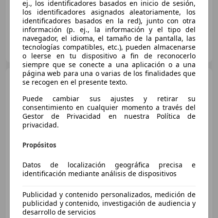
ej., los identificadores basados en inicio de sesión,
los identificadores asignados aleatoriamente, los
identificadores basados en la red), junto con otra
información (p. ej., la información y el tipo del
navegador, el idioma, el tamaño de la pantalla, las
FLEXICAR ALICANTE.
tecnologías compatibles, etc.), pueden almacenarse
ES-03007 ALICANTE
Guar
o leerse en tu dispositivo a fin de reconocerlo
siempre que se conecte a una aplicación o a una
página web para una o varias de los finalidades que
Citroen C4 Cactus
se recogen en el presente texto.
PureTech 60KW (82CV) ETG6 Feel
Edition
Puede cambiar sus ajustes y retirar su
consentimiento en cualquier momento a través del
Gestor de Privacidad en nuestra Política de
€ 9.990
privacidad.
Buen
precio
Propósitos
01/2017
15.550 km
Gasolina
60 kW (82 CV)
Datos de localización geográfica precisa e
identificación mediante análisis de dispositivos
Publicidad y contenido personalizados, medición de
publicidad y contenido, investigación de audiencia y
FLEXICAR ALICANTE.
desarrollo de servicios
ES-03007 ALICANTE
Guar