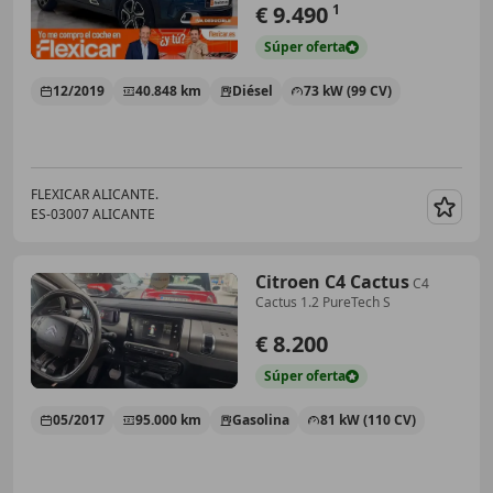
€ 9.490
1
Súper
oferta
12/2019
40.848 km
Diésel
73 kW (99 CV)
FLEXICAR ALICANTE.
ES-03007 ALICANTE
Guar
Citroen C4 Cactus
C4
Cactus 1.2 PureTech S
€ 8.200
Súper
oferta
05/2017
95.000 km
Gasolina
81 kW (110 CV)