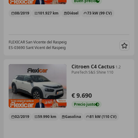
Buen
precio
08/2019
101.927 km
Diésel
73 kW (99 CV)
FLEXICAR San Vicente del Raspeig
ES-03690 Sant Vicent del Raspeig
Guar
Citroen C4 Cactus
1.2
PureTech S&S Shine 110
€ 9.690
Precio
justo
02/2019
59.990 km
Gasolina
81 kW (110 CV)