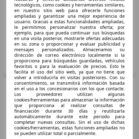
tecnológicos, como cookies y herramientas similares,
€ 9.970
en nuestro sitio web para ofrecerle funciones
ampliadas y garantizar una mejor experiencia de
Súper
oferta
usuario. Gracias a estas funcionalidades ampliadas,
le permitimos personalizar nuestra oferta; por
03/2021
106.390 km
Diésel
73 kW (99 CV)
ejemplo, para que pueda continuar sus búsquedas
en una visita posterior, mostrarle ofertas adecuadas
en su zona o proporcionar y evaluar publicidad y
mensajes personalizados. Almacenamos su
dirección de correo electrónico localmente si la
FLEXICAR ALICANTE.
proporciona para búsquedas guardadas, vehículos
ES-03007 ALICANTE
favoritos o para la evaluación de precios. Esto le
Guar
facilita el uso del sitio web, ya que no tiene que
volver a introducirla en visitas posteriores. Con su
consentimiento, se transmitirá información basada
Citroen C4 Cactus
1.2
en el uso a los concesionarios con los que contacte.
PureTech S&S Feel 110
Los proveedores utilizan algunas
cookies/herramientas para almacenar la información
que proporciona al realizar consultas de
financiación durante 30 días y reutilizarla
€ 7.790
automáticamente durante este periodo para
completar nuevas consultas. Sin el uso de dichas
Precio
justo
cookies/herramientas, estas funciones ampliadas no
se pueden utilizar total o parcialmente.
03/2015
124.810 km
Gasolina
81 kW (110 CV)