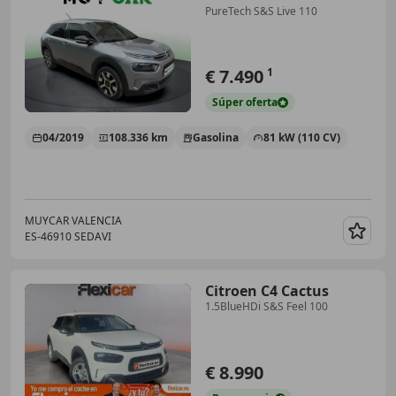
PureTech S&S Live 110
€ 7.490
1
Súper
oferta
04/2019
108.336 km
Gasolina
81 kW (110 CV)
MUYCAR VALENCIA
ES-46910 SEDAVI
Guar
Citroen C4 Cactus
1.5BlueHDi S&S Feel 100
€ 8.990