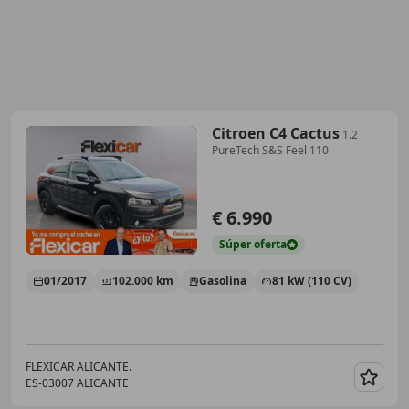
Citroen C4 Cactus
1.2
PureTech S&S Feel 110
€ 6.990
Súper
oferta
01/2017
102.000 km
Gasolina
81 kW (110 CV)
FLEXICAR ALICANTE.
ES-03007 ALICANTE
Guar