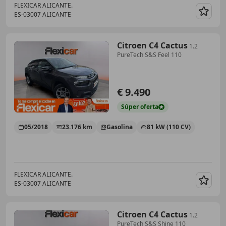
FLEXICAR ALICANTE.
ES-03007 ALICANTE
Guar
Citroen C4 Cactus
1.2
PureTech S&S Feel 110
€ 9.490
Súper
oferta
05/2018
23.176 km
Gasolina
81 kW (110 CV)
FLEXICAR ALICANTE.
ES-03007 ALICANTE
Guar
Citroen C4 Cactus
1.2
PureTech S&S Shine 110