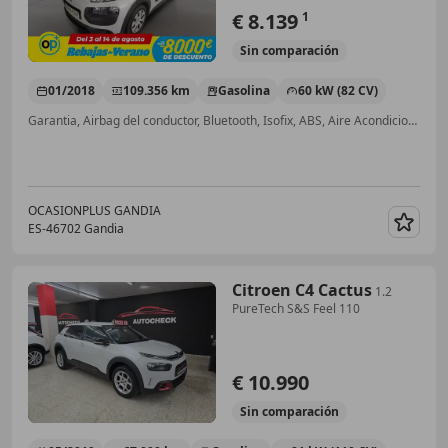
€ 8.139
1
Sin
comparación
01/2018
109.356 km
Gasolina
60 kW (82 CV)
Garantia, Airbag del conductor, Bluetooth, Isofix, ABS, Aire Acondicionado
OCASIONPLUS GANDIA
ES-46702 Gandia
Guar
Citroen C4 Cactus
1.2
PureTech S&S Feel 110
€ 10.990
Sin
comparación