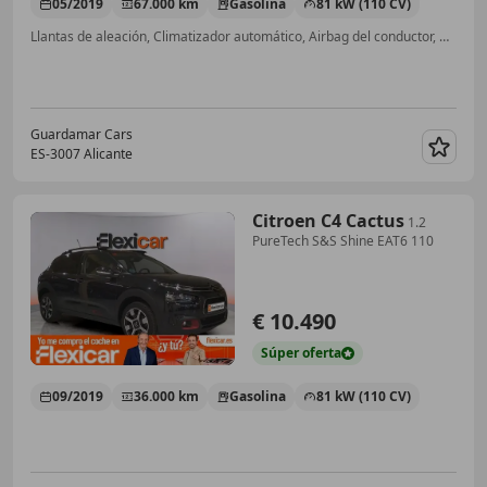
05/2019
67.000 km
Gasolina
81 kW (110 CV)
Llantas de aleación, Climatizador automático, Airbag del conductor, ABS, Sensor de lluvia, ESP, Isofix, Bluetooth
Guardamar Cars
ES-3007 Alicante
Guar
Citroen C4 Cactus
1.2
PureTech S&S Shine EAT6 110
€ 10.490
Súper
oferta
09/2019
36.000 km
Gasolina
81 kW (110 CV)