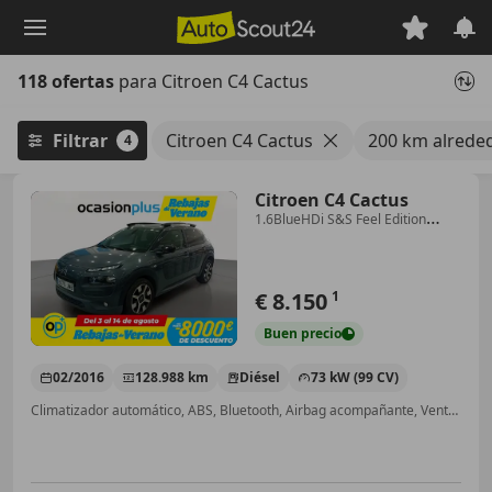
Saltar
al
contenido
118 ofertas
para Citroen C4 Cactus
principal
Filtrar
Citroen C4 Cactus
200 km alreded
4
Citroen C4 Cactus
1.6BlueHDi S&S Feel Edition
ETG6 100
€ 8.150
1
Buen
precio
02/2016
128.988 km
Diésel
73 kW (99 CV)
Climatizador automático, ABS, Bluetooth, Airbag acompañante, Ventanas tintadas