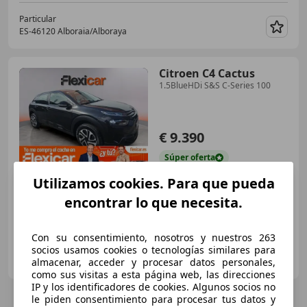
Particular
ES-46120 Alboraia/Alboraya
Guar
Citroen C4 Cactus
1.5BlueHDi S&S C-Series 100
€ 9.390
Súper
oferta
Utilizamos cookies. Para que pueda
04/2020
102.862 km
Diésel
73 kW (99 CV)
encontrar lo que necesita.
Con su consentimiento, nosotros y nuestros 263
FLEXICAR ALICANTE.
socios usamos cookies o tecnologías similares para
ES-03007 ALICANTE
almacenar, acceder y procesar datos personales,
Guar
como sus visitas a esta página web, las direcciones
IP y los identificadores de cookies. Algunos socios no
le piden consentimiento para procesar tus datos y