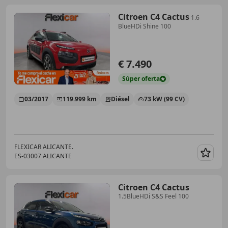
Citroen C4 Cactus
1.6
BlueHDi Shine 100
€ 7.490
Súper
oferta
03/2017
119.999 km
Diésel
73 kW (99 CV)
FLEXICAR ALICANTE.
ES-03007 ALICANTE
Guar
Citroen C4 Cactus
1.5BlueHDi S&S Feel 100