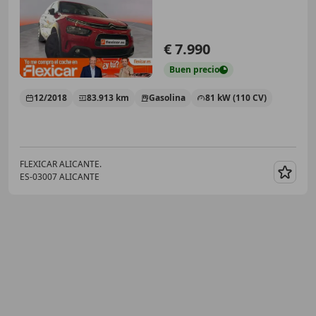
€ 7.990
Buen
precio
12/2018
83.913 km
Gasolina
81 kW (110 CV)
FLEXICAR ALICANTE.
ES-03007 ALICANTE
Guar