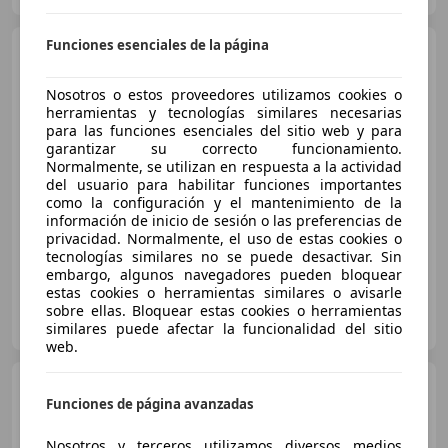
Funciones esenciales de la página
Citroen C4 Cactus
1.2
PureTech S&S Shine 110
Nosotros o estos proveedores utilizamos cookies o
herramientas y tecnologías similares necesarias
para las funciones esenciales del sitio web y para
€ 7.990
garantizar su correcto funcionamiento.
Normalmente, se utilizan en respuesta a la actividad
Buen
precio
del usuario para habilitar funciones importantes
como la configuración y el mantenimiento de la
12/2018
83.913 km
Gasolina
81 kW (110 CV)
información de inicio de sesión o las preferencias de
privacidad. Normalmente, el uso de estas cookies o
tecnologías similares no se puede desactivar. Sin
embargo, algunos navegadores pueden bloquear
estas cookies o herramientas similares o avisarle
FLEXICAR MURCIA.
sobre ellas. Bloquear estas cookies o herramientas
ES-3007 MURCIA
Guar
similares puede afectar la funcionalidad del sitio
web.
Citroen C4 Cactus
1.6BlueHDi S&S Live 100
Funciones de página avanzadas
Nosotros y terceros utilizamos diversos medios