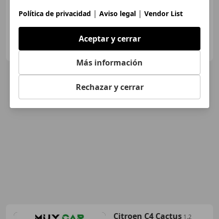
|
|
Política de privacidad
Aviso legal
Vendor List
Aceptar y cerrar
FLEXICAR ALICANTE.
ES-03007 ALICANTE
Guar
Más información
Rechazar y cerrar
Citroen C4 Cactus
1.2