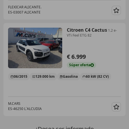
FLEXICAR ALICANTE.
ES-03007 ALICANTE
Guar
Citroen C4 Cactus
1.2 e-
VTi Feel ETG 82
€ 6.999
Súper
oferta
06/2015
129.000 km
Gasolina
60 kW (82 CV)
M.CARS
ES-46250 L´ALCUDIA
Guar
¿Desea ser informado