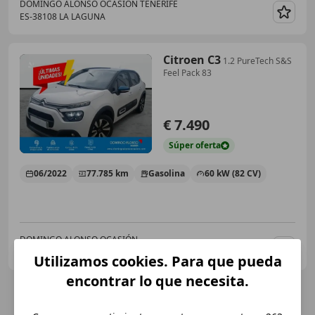
DOMINGO ALONSO OCASIÓN TENERIFE
ES-38108 LA LAGUNA
Guar
Citroen C3
1.2 PureTech S&S
Feel Pack 83
€ 7.490
Súper
oferta
06/2022
77.785 km
Gasolina
60 kW (82 CV)
DOMINGO ALONSO OCASIÓN
ES-35019 LAS PALMAS DE GRAN CANARIA
Guar
Utilizamos cookies. Para que pueda
encontrar lo que necesita.