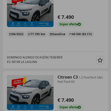
€ 7.490
Súper
oferta
06/2022
77.785 km
Gasolina
60 kW (82 CV)
DOMINGO ALONSO OCASIÓN TENERIFE
ES-38108 LA LAGUNA
Guar
Citroen C3
1.2 PureTech S&S
Feel Pack 83
€ 7.490
Súper
oferta