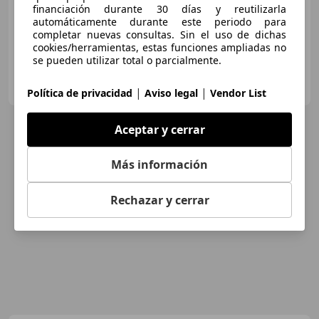
financiación durante 30 días y reutilizarla
Aire Acondicionado, ESP, Faros antiniebla, Airbags laterales, Isofix, Cierre centralizado, Bluetooth
automáticamente durante este periodo para
completar nuevas consultas. Sin el uso de dichas
cookies/herramientas, estas funciones ampliadas no
se pueden utilizar total o parcialmente.
FLEXICAR LEÓN
ES-24010 Trobajo del Camino
Guar
|
|
Política de privacidad
Aviso legal
Vendor List
Aceptar y cerrar
Más información
Rechazar y cerrar