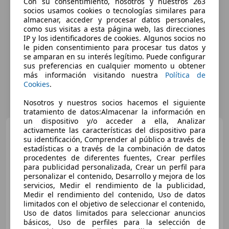
Con su consentimiento, nosotros y nuestros 263
socios usamos cookies o tecnologías similares para
almacenar, acceder y procesar datos personales,
como sus visitas a esta página web, las direcciones
IP y los identificadores de cookies. Algunos socios no
le piden consentimiento para procesar tus datos y
se amparan en su interés legítimo. Puede configurar
sus preferencias en cualquier momento u obtener
más información visitando nuestra
Política de
Cookies
.
Nosotros y nuestros socios hacemos el siguiente
tratamiento de datos:Almacenar la información en
un dispositivo y/o acceder a ella, Analizar
Citroen C3
activamente las características del dispositivo para
1.5BlueHDi S&S
su identificación, Comprender al público a través de
Feel 100
estadísticas o a través de la combinación de datos
procedentes de diferentes fuentes, Crear perfiles
para publicidad personalizada, Crear un perfil para
€ 9.090
personalizar el contenido, Desarrollo y mejora de los
Precio
justo
servicios, Medir el rendimiento de la publicidad,
Medir el rendimiento del contenido, Uso de datos
limitados con el objetivo de seleccionar el contenido,
04/2022
107.471 km
Diésel
73 kW (99 CV)
Uso de datos limitados para seleccionar anuncios
¡STOCK FUERA! Hasta -45% dto sobre financiación!
básicos, Uso de perfiles para la selección de