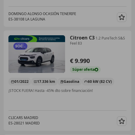
DOMINGO ALONSO OCASIÓN TENERIFE
ES-38108 LA LAGUNA
Guar
Citroen C3
1.2 PureTech S&S
Feel 83
€ 9.990
Súper
oferta
01/2022
17.336 km
Gasolina
60 kW (82 CV)
¡STOCK FUERA! Hasta -45% dto sobre financiación!
CLICARS MADRID
ES-28021 MADRID
Guar