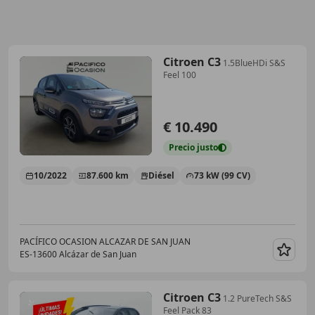
Citroen C3
1.5BlueHDi S&S
Feel 100
€ 10.490
Precio
justo
10/2022
87.600 km
Diésel
73 kW (99 CV)
PACÍFICO OCASION ALCAZAR DE SAN JUAN
ES-13600 Alcázar de San Juan
Guar
Citroen C3
1.2 PureTech S&S
Feel Pack 83