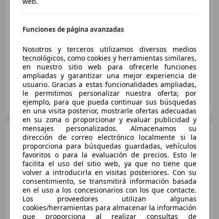
web.
€ 8.490
Precio
justo
Funciones de página avanzadas
04/2022
78.605 km
Gasolina
60 kW (82 CV)
Nosotros y terceros utilizamos diversos medios
tecnológicos, como cookies y herramientas similares,
en nuestro sitio web para ofrecerle funciones
ampliadas y garantizar una mejor experiencia de
usuario. Gracias a estas funcionalidades ampliadas,
le permitimos personalizar nuestra oferta; por
FLEXICAR ARMILLA
ejemplo, para que pueda continuar sus búsquedas
ES-18100 Armilla
Guar
en una visita posterior, mostrarle ofertas adecuadas
en su zona o proporcionar y evaluar publicidad y
mensajes personalizados. Almacenamos su
Citroen C3
1.2 PureTech Feel
dirección de correo electrónico localmente si la
68
proporciona para búsquedas guardadas, vehículos
favoritos o para la evaluación de precios. Esto le
facilita el uso del sitio web, ya que no tiene que
volver a introducirla en visitas posteriores. Con su
€ 8.790
consentimiento, se transmitirá información basada
en el uso a los concesionarios con los que contacte.
Precio
justo
Los proveedores utilizan algunas
cookies/herramientas para almacenar la información
09/2022
88.382 km
Gasolina
50 kW (68 CV)
que proporciona al realizar consultas de