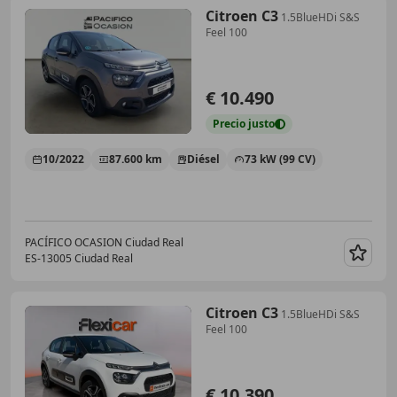
Citroen C3
1.5BlueHDi S&S
Feel 100
€ 10.490
Precio
justo
10/2022
87.600 km
Diésel
73 kW (99 CV)
PACÍFICO OCASION Ciudad Real
ES-13005 Ciudad Real
Guar
Citroen C3
1.5BlueHDi S&S
Feel 100
€ 10.390