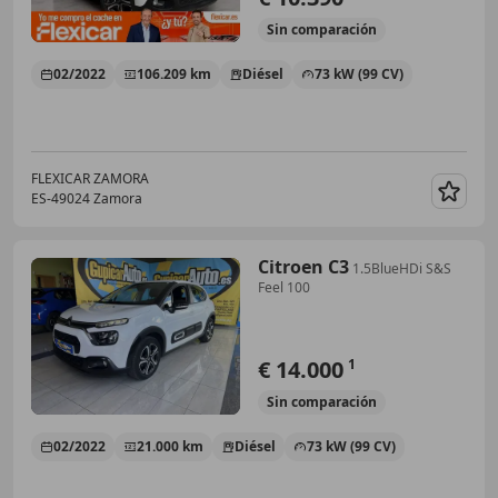
Sin
comparación
02/2022
106.209 km
Diésel
73 kW (99 CV)
FLEXICAR ZAMORA
ES-49024 Zamora
Guar
Citroen C3
1.5BlueHDi S&S
Feel 100
€ 14.000
1
Sin
comparación
02/2022
21.000 km
Diésel
73 kW (99 CV)