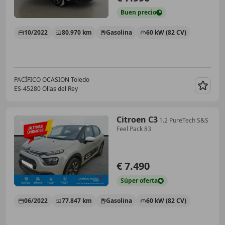
Buen
precio
10/2022
80.970 km
Gasolina
60 kW (82 CV)
PACÍFICO OCASION Toledo
ES-45280 Olías del Rey
Guar
Citroen C3
1.2 PureTech S&S
Feel Pack 83
€ 7.490
Súper
oferta
06/2022
77.847 km
Gasolina
60 kW (82 CV)