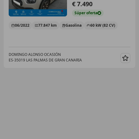
€ 7.490
Súper
oferta
06/2022
77.847 km
Gasolina
60 kW (82 CV)
DOMINGO ALONSO OCASIÓN
ES-35019 LAS PALMAS DE GRAN CANARIA
Guar