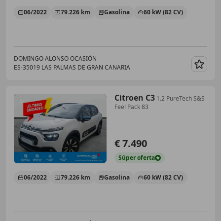
06/2022
79.226 km
Gasolina
60 kW (82 CV)
DOMINGO ALONSO OCASIÓN
ES-35019 LAS PALMAS DE GRAN CANARIA
Guar
Citroen C3
1.2 PureTech S&S
Feel Pack 83
€ 7.490
Súper
oferta
06/2022
79.226 km
Gasolina
60 kW (82 CV)