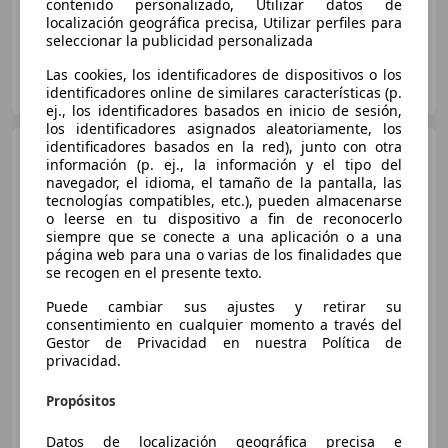
contenido personalizado, Utilizar datos de
localización geográfica precisa, Utilizar perfiles para
seleccionar la publicidad personalizada
CLICARS MADRID
Las cookies, los identificadores de dispositivos o los
ES-28021 MADRID
identificadores online de similares características (p.
Guar
ej., los identificadores basados en inicio de sesión,
los identificadores asignados aleatoriamente, los
identificadores basados en la red), junto con otra
Citroen C3
1.5BlueHDi S&S
información (p. ej., la información y el tipo del
Feel 100
navegador, el idioma, el tamaño de la pantalla, las
tecnologías compatibles, etc.), pueden almacenarse
o leerse en tu dispositivo a fin de reconocerlo
€ 9.990
siempre que se conecte a una aplicación o a una
página web para una o varias de los finalidades que
Precio
justo
se recogen en el presente texto.
04/2022
80.120 km
Diésel
73 kW (99 CV)
Puede cambiar sus ajustes y retirar su
consentimiento en cualquier momento a través del
¡STOCK FUERA! Hasta -45% dto sobre financiación!
Gestor de Privacidad en nuestra Política de
privacidad.
Propósitos
CLICARS MADRID
ES-28021 MADRID
Guar
Datos de localización geográfica precisa e