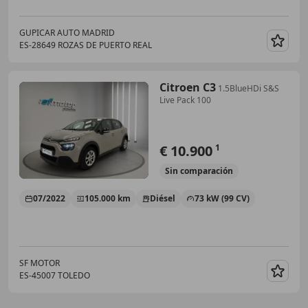
GUPICAR AUTO MADRID
ES-28649 ROZAS DE PUERTO REAL
Guar
Citroen C3
1.5BlueHDi S&S
Live Pack 100
€ 10.900
1
Sin
comparación
07/2022
105.000 km
Diésel
73 kW (99 CV)
SF MOTOR
ES-45007 TOLEDO
Guar