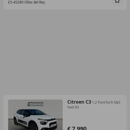
ES-45280 Olías del Rey
Guar
Citroen C3
1.2 PureTech S&S
Feel 83
€ 7.990