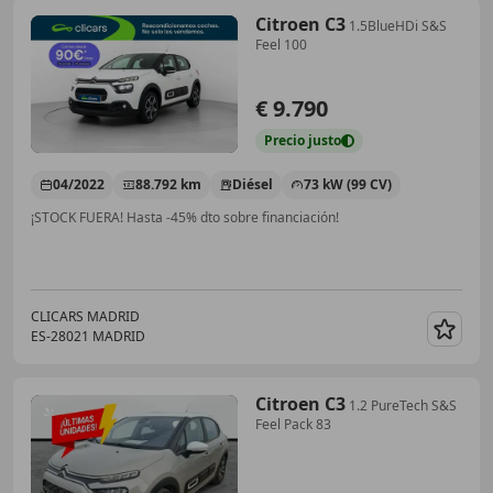
Citroen C3
1.5BlueHDi S&S
Feel 100
€ 9.790
Precio
justo
04/2022
88.792 km
Diésel
73 kW (99 CV)
¡STOCK FUERA! Hasta -45% dto sobre financiación!
CLICARS MADRID
ES-28021 MADRID
Guar
Citroen C3
1.2 PureTech S&S
Feel Pack 83