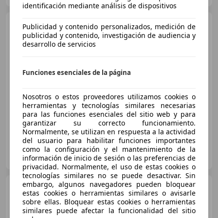
identificación mediante análisis de dispositivos
Citroen C3
1.5BlueHDi S&S
Publicidad y contenido personalizados, medición de
Shine 100
publicidad y contenido, investigación de audiencia y
desarrollo de servicios
€ 10.990
1
Funciones esenciales de la página
Precio
justo
Nosotros o estos proveedores utilizamos cookies o
04/2022
50.650 km
Diésel
73 kW (99 CV)
herramientas y tecnologías similares necesarias
para las funciones esenciales del sitio web y para
garantizar su correcto funcionamiento.
Normalmente, se utilizan en respuesta a la actividad
del usuario para habilitar funciones importantes
Spoticar Stellantis &You – Fuenlabrada
como la configuración y el mantenimiento de la
ES-28944 Fuenlabrada
información de inicio de sesión o las preferencias de
Guar
privacidad. Normalmente, el uso de estas cookies o
tecnologías similares no se puede desactivar. Sin
embargo, algunos navegadores pueden bloquear
Citroen C3
1.2 PureTech S&S
estas cookies o herramientas similares o avisarle
Feel Pack 83
sobre ellas. Bloquear estas cookies o herramientas
similares puede afectar la funcionalidad del sitio