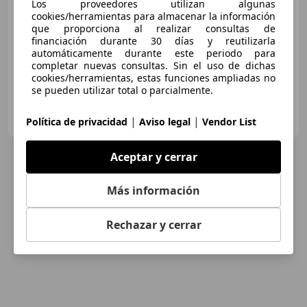
Los proveedores utilizan algunas
Buen
precio
cookies/herramientas para almacenar la información
que proporciona al realizar consultas de
financiación durante 30 días y reutilizarla
07/2024
63.427 km
Diésel
73 kW (99 CV)
automáticamente durante este periodo para
completar nuevas consultas. Sin el uso de dichas
cookies/herramientas, estas funciones ampliadas no
se pueden utilizar total o parcialmente.
OCASIONPLUS PATERNA
ES-46980 PATERNA
|
|
Política de privacidad
Aviso legal
Vendor List
Guar
Aceptar y cerrar
Más información
Rechazar y cerrar