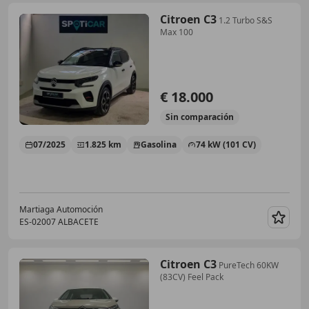
Citroen C3
1.2 Turbo S&S
Max 100
€ 18.000
Sin
comparación
07/2025
1.825 km
Gasolina
74 kW (101 CV)
Martiaga Automoción
ES-02007 ALBACETE
Guar
Citroen C3
PureTech 60KW
(83CV) Feel Pack