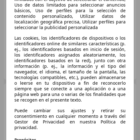
Uso de datos limitados para seleccionar anuncios
€ 7.890
1
básicos, Uso de perfiles para la selección de
contenido personalizado, Utilizar datos de
Precio
justo
localización geográfica precisa, Utilizar perfiles para
seleccionar la publicidad personalizada
08/2016
102.138 km
Diésel
55 kW (75 CV)
Las cookies, los identificadores de dispositivos o los
USB, Airbag del conductor, Airbags laterales, Garantia, Llantas de aleación, Bluetooth, Elevalunas eléctrico, Retrovisores laterales eléctricos
identificadores online de similares características (p.
ej., los identificadores basados en inicio de sesión,
los identificadores asignados aleatoriamente, los
identificadores basados en la red), junto con otra
información (p. ej., la información y el tipo del
OCASIONPLUS MURCIA CABEZO
navegador, el idioma, el tamaño de la pantalla, las
ES-30100 MURCIA
Guar
tecnologías compatibles, etc.), pueden almacenarse
o leerse en tu dispositivo a fin de reconocerlo
siempre que se conecte a una aplicación o a una
Citroen C3
1.5BlueHDi S&S
página web para una o varias de los finalidades que
Feel 100
se recogen en el presente texto.
Puede cambiar sus ajustes y retirar su
€ 7.490
consentimiento en cualquier momento a través del
Gestor de Privacidad en nuestra Política de
Súper
oferta
privacidad.
09/2021
141.044 km
Diésel
73 kW (99 CV)