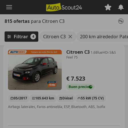
Saltar
al
contenido
815 ofertas
para Citroen C3
principal
Filtrar
Citroen C3
200 km alrededor Pat
4
Citroen C3
1.6BlueHDi S&S
Feel 75
€ 7.523
Buen
precio
05/2017
105.643 km
Diésel
55 kW (75 CV)
Airbags laterales, Faros antiniebla, ESP, Bluetooth, ABS, Isofix