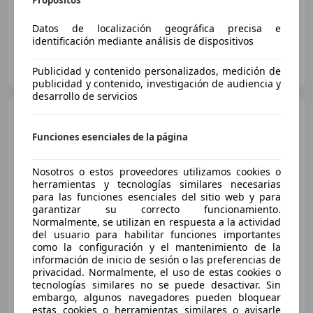
Propósitos
Datos de localización geográfica precisa e
identificación mediante análisis de dispositivos
TURBO MANISES
ES-46930 QUART DE POBLET
Publicidad y contenido personalizados, medición de
Guar
publicidad y contenido, investigación de audiencia y
desarrollo de servicios
Citroen C3
Origin 1.2
PureTech S&S Plus 83
Funciones esenciales de la página
Nosotros o estos proveedores utilizamos cookies o
€ 9.500
herramientas y tecnologías similares necesarias
para las funciones esenciales del sitio web y para
Súper
oferta
garantizar su correcto funcionamiento.
Normalmente, se utilizan en respuesta a la actividad
04/2024
71.280 km
Gasolina
60 kW (82 CV)
del usuario para habilitar funciones importantes
como la configuración y el mantenimiento de la
información de inicio de sesión o las preferencias de
privacidad. Normalmente, el uso de estas cookies o
tecnologías similares no se puede desactivar. Sin
OCASION PLUS ALICANTE
embargo, algunos navegadores pueden bloquear
ES-03006 Alicante
Guar
estas cookies o herramientas similares o avisarle