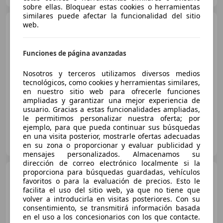
sobre ellas. Bloquear estas cookies o herramientas
similares puede afectar la funcionalidad del sitio
Citroen C3
web.
PureTech 83cv
Shine
€ 10.341
Funciones de página avanzadas
Precio
justo
Nosotros y terceros utilizamos diversos medios
tecnológicos, como cookies y herramientas similares,
06/2023
65.912 km
Gasolina
61 kW (83 CV)
en nuestro sitio web para ofrecerle funciones
ampliadas y garantizar una mejor experiencia de
usuario. Gracias a estas funcionalidades ampliadas,
le permitimos personalizar nuestra oferta; por
ejemplo, para que pueda continuar sus búsquedas
OK MOBILITY VALENCIA AIRPORT
en una visita posterior, mostrarle ofertas adecuadas
ES-46940 Manises
Guar
en su zona o proporcionar y evaluar publicidad y
mensajes personalizados. Almacenamos su
dirección de correo electrónico localmente si la
proporciona para búsquedas guardadas, vehículos
Citroen C3
Origin 1.5BlueHDi
favoritos o para la evaluación de precios. Esto le
S&S Plus 100
facilita el uso del sitio web, ya que no tiene que
volver a introducirla en visitas posteriores. Con su
consentimiento, se transmitirá información basada
en el uso a los concesionarios con los que contacte.
€ 12.046
1