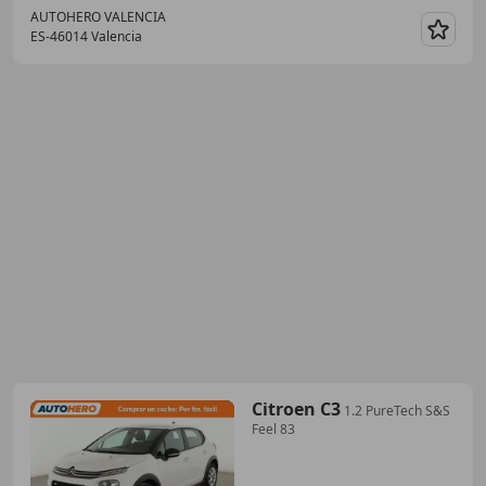
AUTOHERO VALENCIA
ES-46014 Valencia
Guar
Citroen C3
1.2 PureTech S&S
Feel 83