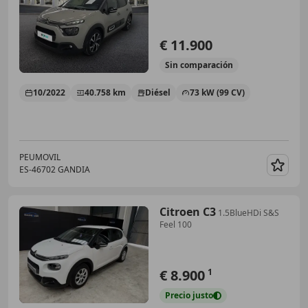
€ 11.900
Sin
comparación
10/2022
40.758 km
Diésel
73 kW (99 CV)
PEUMOVIL
ES-46702 GANDIA
Guar
Citroen C3
1.5BlueHDi S&S
Feel 100
€ 8.900
1
Precio
justo