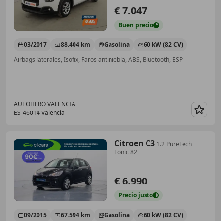
€ 7.047
Buen
precio
03/2017
88.404 km
Gasolina
60 kW (82 CV)
Airbags laterales, Isofix, Faros antiniebla, ABS, Bluetooth, ESP
AUTOHERO VALENCIA
ES-46014 Valencia
Guar
Citroen C3
1.2 PureTech
Tonic 82
€ 6.990
Precio
justo
09/2015
67.594 km
Gasolina
60 kW (82 CV)