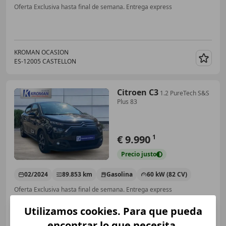
Oferta Exclusiva hasta final de semana. Entrega express
KROMAN OCASION
ES-12005 CASTELLON
Guar
Citroen C3
1.2 PureTech S&S
Plus 83
€ 9.990
1
Precio
justo
02/2024
89.853 km
Gasolina
60 kW (82 CV)
Oferta Exclusiva hasta final de semana. Entrega express
Utilizamos cookies. Para que pueda
encontrar lo que necesita.