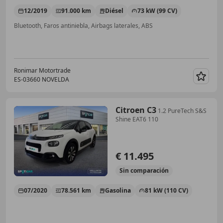
12/2019
91.000 km
Diésel
73 kW (99 CV)
Bluetooth, Faros antiniebla, Airbags laterales, ABS
Ronimar Motortrade
ES-03660 NOVELDA
Guar
Citroen C3
1.2 PureTech S&S
Shine EAT6 110
€ 11.495
Sin
comparación
07/2020
78.561 km
Gasolina
81 kW (110 CV)