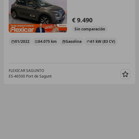
€ 9.490
Sin
comparación
01/2022
64.075 km
Gasolina
61 kW (83 CV)
FLEXICAR SAGUNTO
ES-46500 Port de Sagunt
Guar