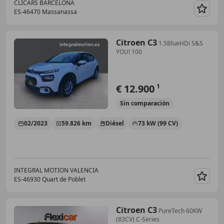
CLICARS BARCELONA
ES-46470 Massanassa
Guar
Citroen C3
1.5BlueHDi S&S
YOU! 100
€ 12.900
1
Sin
comparación
02/2023
59.826 km
Diésel
73 kW (99 CV)
INTEGRAL MOTION VALENCIA
ES-46930 Quart de Poblet
Guar
Citroen C3
PureTech 60KW
(83CV) C-Series