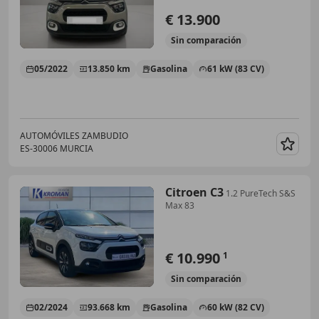
€ 13.900
Sin
comparación
05/2022
13.850 km
Gasolina
61 kW (83 CV)
AUTOMÓVILES ZAMBUDIO
ES-30006 MURCIA
Guar
Citroen C3
1.2 PureTech S&S
Max 83
€ 10.990
1
Sin
comparación
02/2024
93.668 km
Gasolina
60 kW (82 CV)