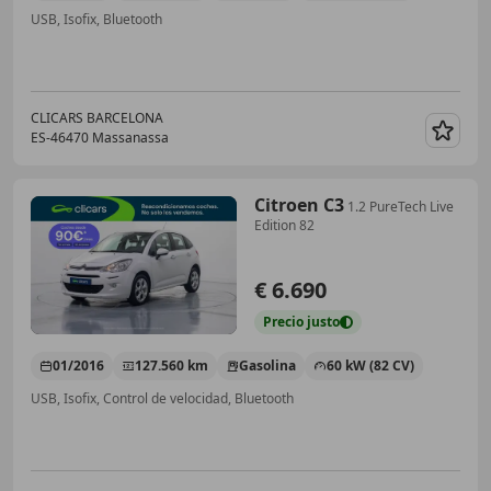
USB, Isofix, Bluetooth
CLICARS BARCELONA
ES-46470 Massanassa
Guar
Citroen C3
1.2 PureTech Live
Edition 82
€ 6.690
Precio
justo
01/2016
127.560 km
Gasolina
60 kW (82 CV)
USB, Isofix, Control de velocidad, Bluetooth