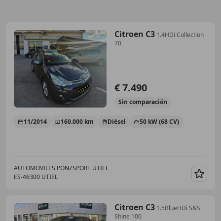
Citroen C3
1.4HDi Collection
70
€ 7.490
Sin
comparación
11/2014
160.000 km
Diésel
50 kW (68 CV)
AUTOMOVILES PONZSPORT UTIEL
ES-46300 UTIEL
Guar
Citroen C3
1.5BlueHDi S&S
Shine 100