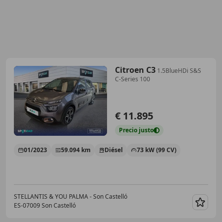
Citroen C3
1.5BlueHDi S&S
C-Series 100
€ 11.895
Precio
justo
01/2023
59.094 km
Diésel
73 kW (99 CV)
STELLANTIS & YOU PALMA - Son Castelló
ES-07009 Son Castelló
Guar