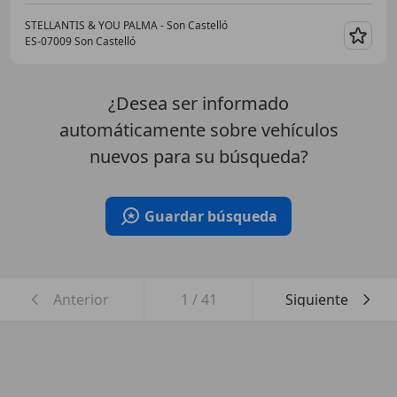
STELLANTIS & YOU PALMA - Son Castelló
ES-07009 Son Castelló
Guar
¿Desea ser informado
automáticamente sobre vehículos
nuevos para su búsqueda?
Guardar búsqueda
Anterior
1
/
41
Siguiente