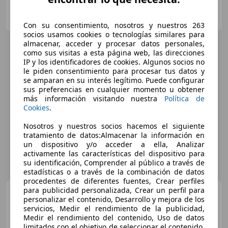
KROMAN OCASION
ES-12005 CASTELLON
Guar
Con su consentimiento, nosotros y nuestros 263
socios usamos cookies o tecnologías similares para
almacenar, acceder y procesar datos personales,
como sus visitas a esta página web, las direcciones
IP y los identificadores de cookies. Algunos socios no
le piden consentimiento para procesar tus datos y
se amparan en su interés legítimo. Puede configurar
sus preferencias en cualquier momento u obtener
más información visitando nuestra
Política de
Cookies
.
Nosotros y nuestros socios hacemos el siguiente
tratamiento de datos:Almacenar la información en
un dispositivo y/o acceder a ella, Analizar
activamente las características del dispositivo para
su identificación, Comprender al público a través de
estadísticas o a través de la combinación de datos
procedentes de diferentes fuentes, Crear perfiles
para publicidad personalizada, Crear un perfil para
Citroen C3
1.6BlueHDi Live
personalizar el contenido, Desarrollo y mejora de los
Edition 75
servicios, Medir el rendimiento de la publicidad,
Medir el rendimiento del contenido, Uso de datos
limitados con el objetivo de seleccionar el contenido,