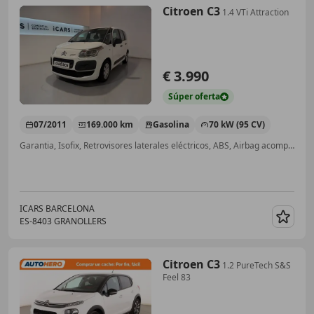
Citroen C3
1.4 VTi Attraction
€ 3.990
Súper
oferta
07/2011
169.000 km
Gasolina
70 kW (95 CV)
Garantia, Isofix, Retrovisores laterales eléctricos, ABS, Airbag acompañante
ICARS BARCELONA
ES-8403 GRANOLLERS
Guar
Citroen C3
1.2 PureTech S&S
Feel 83