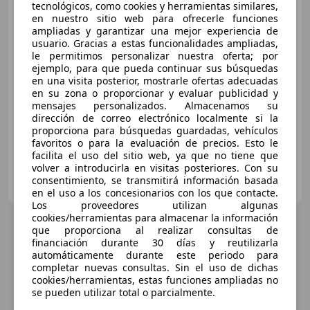
tecnológicos, como cookies y herramientas similares,
en nuestro sitio web para ofrecerle funciones
ampliadas y garantizar una mejor experiencia de
€ 5.790
1
usuario. Gracias a estas funcionalidades ampliadas,
le permitimos personalizar nuestra oferta; por
Precio
justo
ejemplo, para que pueda continuar sus búsquedas
en una visita posterior, mostrarle ofertas adecuadas
06/2015
106.408 km
Gasolina
50 kW (68 CV)
en su zona o proporcionar y evaluar publicidad y
mensajes personalizados. Almacenamos su
Retrovisores laterales eléctricos, Bluetooth, Aire Acondicionado, Airbags laterales, Garantia, Isofix, USB
dirección de correo electrónico localmente si la
proporciona para búsquedas guardadas, vehículos
favoritos o para la evaluación de precios. Esto le
facilita el uso del sitio web, ya que no tiene que
volver a introducirla en visitas posteriores. Con su
OCASIONPLUS GIRONA
consentimiento, se transmitirá información basada
ES-17458 Fornells de la Selva
Guar
en el uso a los concesionarios con los que contacte.
Los proveedores utilizan algunas
cookies/herramientas para almacenar la información
que proporciona al realizar consultas de
financiación durante 30 días y reutilizarla
automáticamente durante este periodo para
completar nuevas consultas. Sin el uso de dichas
cookies/herramientas, estas funciones ampliadas no
se pueden utilizar total o parcialmente.