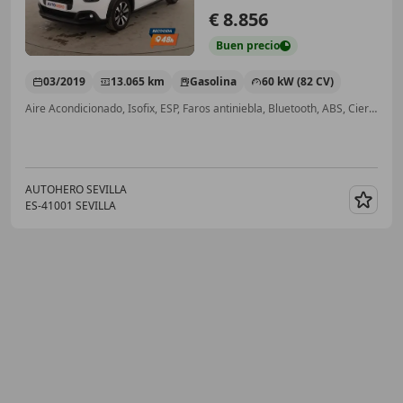
€ 8.856
Buen
precio
03/2019
13.065 km
Gasolina
60 kW (82 CV)
Aire Acondicionado, Isofix, ESP, Faros antiniebla, Bluetooth, ABS, Cierre centralizado, Airbags laterales
AUTOHERO SEVILLA
ES-41001 SEVILLA
Guar