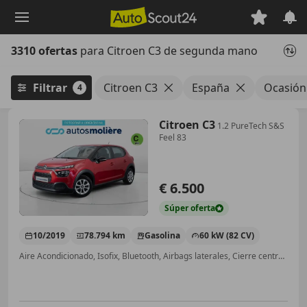
Saltar
al
contenido
3310 ofertas
para Citroen C3 de segunda mano
principal
Filtrar
Citroen C3
España
Ocasión
4
Citroen C3
1.2 PureTech S&S
Feel 83
€ 6.500
Súper
oferta
10/2019
78.794 km
Gasolina
60 kW (82 CV)
Aire Acondicionado, Isofix, Bluetooth, Airbags laterales, Cierre centralizado, ESP