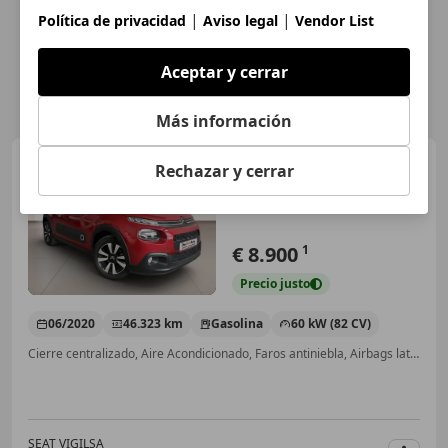
|
|
Política de privacidad
Aviso legal
Vendor List
Aceptar y cerrar
Más información
Citroen C3
1.2 PureTech Live
Rechazar y cerrar
82
€ 8.900
1
Precio
justo
06/2020
46.323 km
Gasolina
60 kW (82 CV)
Cierre centralizado, Aire Acondicionado, Faros antiniebla, Airbags laterales, Bluetooth, Isofix
SEAT VIGILSA