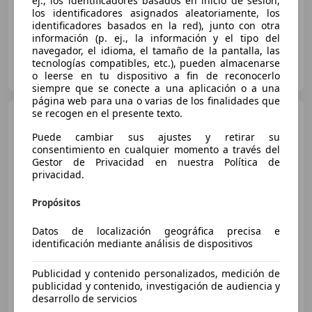
ej., los identificadores basados en inicio de sesión,
los identificadores asignados aleatoriamente, los
identificadores basados en la red), junto con otra
información (p. ej., la información y el tipo del
navegador, el idioma, el tamaño de la pantalla, las
AUTOHERO BARCELONA
tecnologías compatibles, etc.), pueden almacenarse
ES-08903 SANT ADRIÀ DE BESÒS
o leerse en tu dispositivo a fin de reconocerlo
Guar
siempre que se conecte a una aplicación o a una
página web para una o varias de los finalidades que
se recogen en el presente texto.
Citroen C3
PureTech 60KW
(82CV) Feel
Puede cambiar sus ajustes y retirar su
consentimiento en cualquier momento a través del
Gestor de Privacidad en nuestra Política de
privacidad.
€ 6.600
Súper
oferta
Propósitos
09/2017
79.485 km
Gasolina
60 kW (82 CV)
Datos de localización geográfica precisa e
identificación mediante análisis de dispositivos
Publicidad y contenido personalizados, medición de
publicidad y contenido, investigación de audiencia y
STELLANTIS &YOU MADRID - Dr. Esquerdo
desarrollo de servicios
ES-28031 MADRID
Guar