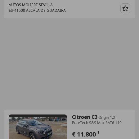
AUTOS MOLIERE SEVILLA
ES-41500 ALCALA DE GUADAIRA
Guar
Citroen C3
Origin 1.2
PureTech S&S Max EAT6 110
€ 11.800
1