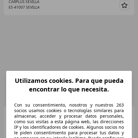
CARPLUS SEVILLA
ES-41007 SEVILLA
Guar
Utilizamos cookies. Para que pueda
encontrar lo que necesita.
Con su consentimiento, nosotros y nuestros 263
socios usamos cookies o tecnologías similares para
Citroen C3
1.2 PureTech S&S
almacenar, acceder y procesar datos personales,
Feel 83
como sus visitas a esta página web, las direcciones
IP y los identificadores de cookies. Algunos socios no
le piden consentimiento para procesar tus datos y