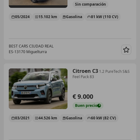
Sin
comparación
05/2024
15.102 km
Gasolina
81 kW (110 CV)
BEST CARS CIUDAD REAL
ES-13170 Miguelturra
Guar
Citroen C3
1.2 PureTech S&S
Feel Pack 83
€ 9.000
Buen
precio
03/2021
44.526 km
Gasolina
60 kW (82 CV)