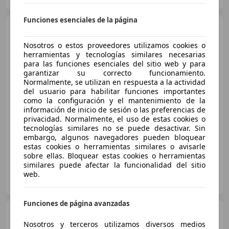
Funciones esenciales de la página
Citroen C3
1.4i SX Plus
Nosotros o estos proveedores utilizamos cookies o
herramientas y tecnologías similares necesarias
para las funciones esenciales del sitio web y para
garantizar su correcto funcionamiento.
€ 3.600
Normalmente, se utilizan en respuesta a la actividad
Súper
oferta
del usuario para habilitar funciones importantes
como la configuración y el mantenimiento de la
información de inicio de sesión o las preferencias de
07/2004
183.700 km
Gasolina
55 kW (75 CV)
privacidad. Normalmente, el uso de estas cookies o
Garantia, Retrovisores laterales eléctricos, ESP, Isofix, Aire Acondicionado, Ventanas tintadas, Airbags laterales
tecnologías similares no se puede desactivar. Sin
embargo, algunos navegadores pueden bloquear
estas cookies o herramientas similares o avisarle
sobre ellas. Bloquear estas cookies o herramientas
similares puede afectar la funcionalidad del sitio
PRAGAMOVIL
web.
ES-49023 ZAMORA
Guar
Funciones de página avanzadas
Citroen C3
1.0 PureTech
Tonic 68
Nosotros y terceros utilizamos diversos medios