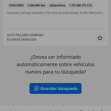
03/2004
58.000 km
Gasolina
55 kW (75 CV)
Garantia, Airbags laterales, ESP, Aire Acondicionado, Isofix, Retrovisores laterales eléctricos, Ventanas tintadas, Elevalunas eléctrico
AUTO TALLERES SERRANO
ES-50018 ZARAGOZA
Guar
¿Desea ser informado
automáticamente sobre vehículos
nuevos para su búsqueda?
Guardar búsqueda