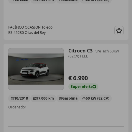
PACÍFICO OCASION Toledo
ES-45280 Olías del Rey
Guar
Citroen C3
PureTech 60KW
(82CV) FEEL
€ 6.990
Súper
oferta
10/2018
97.000 km
Gasolina
60 kW (82 CV)
Ordenador