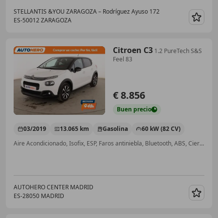
STELLANTIS &YOU ZARAGOZA – Rodríguez Ayuso 172
ES-50012 ZARAGOZA
Guar
Citroen C3
1.2 PureTech S&S
Feel 83
€ 8.856
Buen
precio
03/2019
13.065 km
Gasolina
60 kW (82 CV)
Aire Acondicionado, Isofix, ESP, Faros antiniebla, Bluetooth, ABS, Cierre centralizado, Airbags laterales
AUTOHERO CENTER MADRID
ES-28050 MADRID
Guar