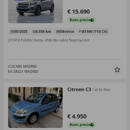
€ 15.690
Buen
precio
05/2025
6.556 km
Eléctrico
83 kW (113 CV)
¡STOCK FUERA! Hasta -45% dto sobre financiación!
CLICARS MADRID
ES-28021 MADRID
Guar
Citroen C3
1.4i SX Plus
€ 4.950
Buen
precio