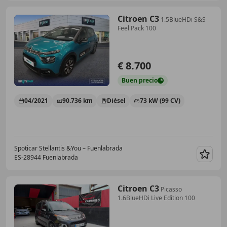
Citroen C3
1.5BlueHDi S&S
Feel Pack 100
€ 8.700
Buen
precio
04/2021
90.736 km
Diésel
73 kW (99 CV)
Spoticar Stellantis &You – Fuenlabrada
ES-28944 Fuenlabrada
Guar
Citroen C3
Picasso
1.6BlueHDi Live Edition 100