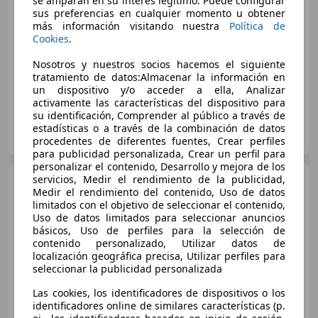
se amparan en su interés legítimo. Puede configurar
€ 7.990
sus preferencias en cualquier momento u obtener
más información visitando nuestra
Política de
Buen
precio
Cookies
.
10/2022
80.970 km
Gasolina
60 kW (82 CV)
Nosotros y nuestros socios hacemos el siguiente
tratamiento de datos:Almacenar la información en
un dispositivo y/o acceder a ella, Analizar
activamente las características del dispositivo para
su identificación, Comprender al público a través de
PACÍFICO OCASION Toledo
estadísticas o a través de la combinación de datos
ES-45280 Olías del Rey
Guar
procedentes de diferentes fuentes, Crear perfiles
para publicidad personalizada, Crear un perfil para
personalizar el contenido, Desarrollo y mejora de los
Citroen C3
servicios, Medir el rendimiento de la publicidad,
1.6BlueHDi Live
Medir el rendimiento del contenido, Uso de datos
75
limitados con el objetivo de seleccionar el contenido,
Uso de datos limitados para seleccionar anuncios
básicos, Uso de perfiles para la selección de
€ 7.332
contenido personalizado, Utilizar datos de
localización geográfica precisa, Utilizar perfiles para
Buen
precio
seleccionar la publicidad personalizada
Las cookies, los identificadores de dispositivos o los
12/2015
64.947 km
Diésel
55 kW (75 CV)
identificadores online de similares características (p.
Aire Acondicionado, Bluetooth, USB, Airbags laterales, Retrovisores laterales eléctricos, Isofix