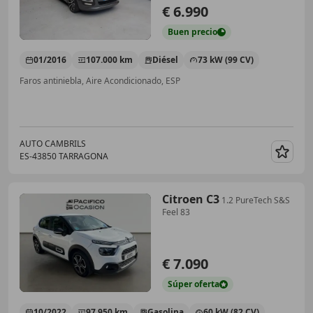
€ 6.990
Buen
precio
01/2016
107.000 km
Diésel
73 kW (99 CV)
Faros antiniebla, Aire Acondicionado, ESP
AUTO CAMBRILS
ES-43850 TARRAGONA
Guar
Citroen C3
1.2 PureTech S&S
Feel 83
€ 7.090
Súper
oferta
10/2022
97.950 km
Gasolina
60 kW (82 CV)