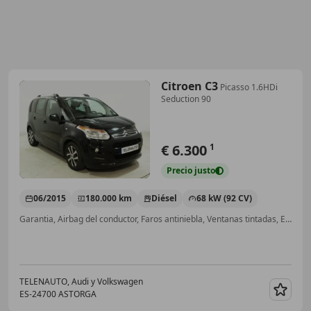
Citroen C3
Picasso 1.6HDi
Seduction 90
€ 6.300
1
Precio
justo
06/2015
180.000 km
Diésel
68 kW (92 CV)
Garantia, Airbag del conductor, Faros antiniebla, Ventanas tintadas, ESP, Airbags laterales, Climatizador automático, Cierre centralizado
TELENAUTO, Audi y Volkswagen
ES-24700 ASTORGA
Guar