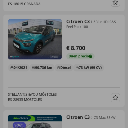
ES-18015 GRANADA
Guar
Citroen C3
1.5BlueHDi S&S
Feel Pack 100
€ 8.700
Buen
precio
04/2021
90.736 km
Diésel
73 kW (99 CV)
STELLANTIS &YOU MÓSTOLES
ES-28935 MOSTOLES
Guar
Citroen C3
ë-C3 Max 83kW