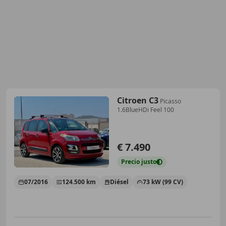
Citroen C3
Picasso
1.6BlueHDi Feel 100
€ 7.490
Precio
justo
07/2016
124.500 km
Diésel
73 kW (99 CV)