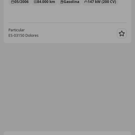
05/2006
84.000 km
Gasolina
147 kW (200 CV)
Particular
ES-03150 Dolores
Guar