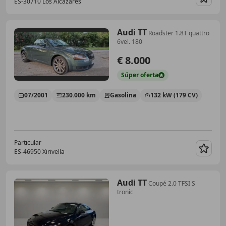
ES-30710 Los Alcazares
Guar
Audi TT
Roadster 1.8T quattro
6vel. 180
€ 8.000
Súper
oferta
07/2001
230.000 km
Gasolina
132 kW (179 CV)
Particular
ES-46950 Xirivella
Guar
Audi TT
Coupé 2.0 TFSI S
tronic