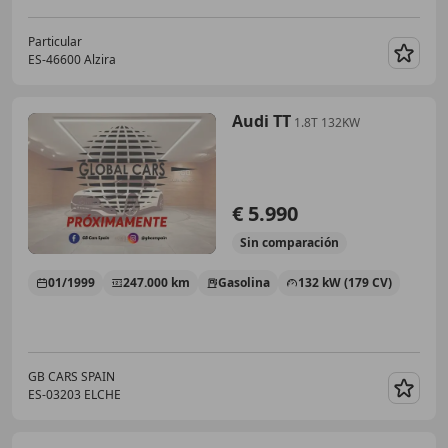
Particular
ES-46600 Alzira
Guar
Audi TT
1.8T 132KW
€ 5.990
Sin
comparación
01/1999
247.000 km
Gasolina
132 kW (179 CV)
GB CARS SPAIN
ES-03203 ELCHE
Guar