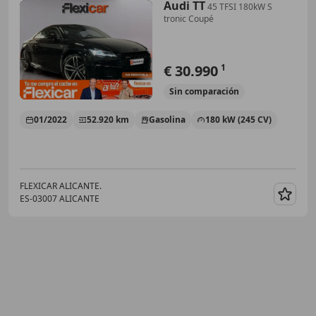
Audi TT
45 TFSI 180kW S
tronic Coupé
€ 30.990
1
Sin
comparación
01/2022
52.920 km
Gasolina
180 kW (245 CV)
FLEXICAR ALICANTE.
ES-03007 ALICANTE
Guar