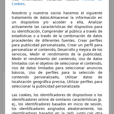
Cookies
.
Nosotros y nuestros socios hacemos el siguiente
tratamiento de datos:Almacenar la información en
un dispositivo y/o acceder a ella, Analizar
activamente las características del dispositivo para
su identificación, Comprender al público a través de
estadísticas o a través de la combinación de datos
procedentes de diferentes fuentes, Crear perfiles
para publicidad personalizada, Crear un perfil para
personalizar el contenido, Desarrollo y mejora de los
servicios, Medir el rendimiento de la publicidad,
Medir el rendimiento del contenido, Uso de datos
limitados con el objetivo de seleccionar el contenido,
Uso de datos limitados para seleccionar anuncios
básicos, Uso de perfiles para la selección de
Audi TT
contenido personalizado, Utilizar datos de
40 TFSI 145kW S
localización geográfica precisa, Utilizar perfiles para
tronic Coupé
seleccionar la publicidad personalizada
Las cookies, los identificadores de dispositivos o los
identificadores online de similares características (p.
€ 25.990
ej., los identificadores basados en inicio de sesión,
Buen
precio
los identificadores asignados aleatoriamente, los
identificadores basados en la red), junto con otra