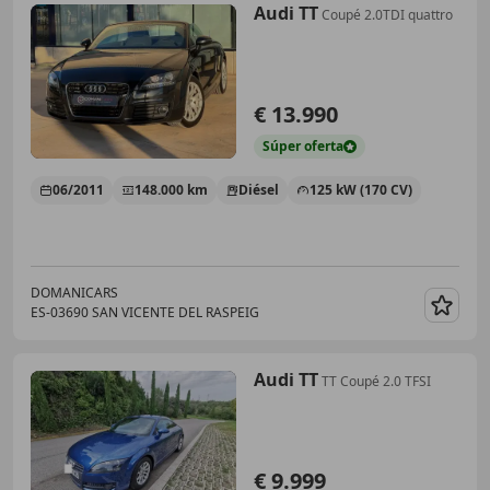
Audi TT
Coupé 2.0TDI quattro
€ 13.990
Súper
oferta
06/2011
148.000 km
Diésel
125 kW (170 CV)
DOMANICARS
ES-03690 SAN VICENTE DEL RASPEIG
Guar
Audi TT
TT Coupé 2.0 TFSI
€ 9.999