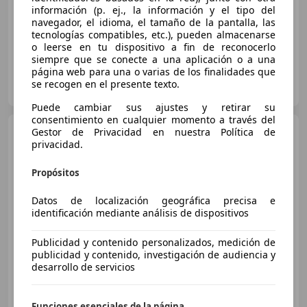
información (p. ej., la información y el tipo del
11/2020
127.200 km
Gasolina
145 kW (197 CV)
navegador, el idioma, el tamaño de la pantalla, las
tecnologías compatibles, etc.), pueden almacenarse
o leerse en tu dispositivo a fin de reconocerlo
siempre que se conecte a una aplicación o a una
página web para una o varias de los finalidades que
FLEXICAR MURCIA.
se recogen en el presente texto.
ES-3007 MURCIA
Guar
Puede cambiar sus ajustes y retirar su
consentimiento en cualquier momento a través del
Audi TT
Gestor de Privacidad en nuestra Política de
Roadster 1.8T 5vel.
180
privacidad.
Propósitos
€ 8.990
Datos de localización geográfica precisa e
identificación mediante análisis de dispositivos
Súper
oferta
Publicidad y contenido personalizados, medición de
09/2000
160.000 km
Gasolina
132 kW (179 CV)
publicidad y contenido, investigación de audiencia y
desarrollo de servicios
Funciones esenciales de la página
Grupo Beniautos