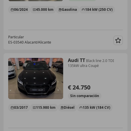
06/2024
45.000 km
Gasolina
184 kW (250 CV)
Particular
ES-03540 Alacant/Alicante
Guar
Audi TT
Black line 2.0 TDI
135kW ultra Coupé
€ 24.750
Sin
comparación
03/2017
115.980 km
Diésel
135 kW (184 CV)