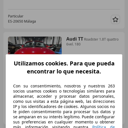
Particular
ES-20650 Málaga
Guar
Audi TT
Roadster 1.8T quattro
6vel. 180
Utilizamos cookies. Para que pueda
€ 7.989
encontrar lo que necesita.
Súper
oferta
01/2002
200.000 km
Gasolina
132 kW (179 CV)
Con su consentimiento, nosotros y nuestros 263
socios usamos cookies o tecnologías similares para
almacenar, acceder y procesar datos personales,
como sus visitas a esta página web, las direcciones
IP y los identificadores de cookies. Algunos socios no
le piden consentimiento para procesar tus datos y
VENDOMICOCHE.ES
se amparan en su interés legítimo. Puede configurar
ES-46910 ALFAFAR
Guar
sus preferencias en cualquier momento u obtener
más información visitando nuestra
Política de