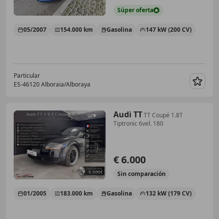
Súper
oferta
05/2007
154.000 km
Gasolina
147 kW (200 CV)
Particular
ES-46120 Alboraia/Alboraya
Guar
Audi TT
TT Coupé 1.8T
Tiptronic 6vel. 180
€ 6.000
Sin
comparación
01/2005
183.000 km
Gasolina
132 kW (179 CV)