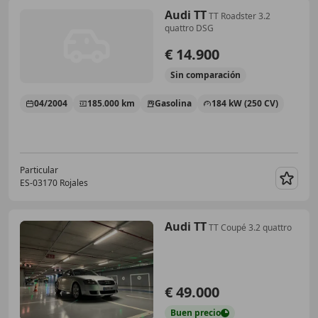
Audi TT
TT Roadster 3.2
quattro DSG
€ 14.900
Sin
comparación
04/2004
185.000 km
Gasolina
184 kW (250 CV)
Particular
ES-03170 Rojales
Guar
Audi TT
TT Coupé 3.2 quattro
€ 49.000
Buen
precio