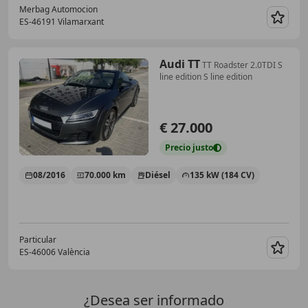
Merbag Automocion
ES-46191 Vilamarxant
Guar
Audi TT
TT Roadster 2.0TDI S
line edition S line edition
€ 27.000
Precio
justo
08/2016
70.000 km
Diésel
135 kW (184 CV)
Particular
ES-46006 València
Guar
¿Desea ser informado