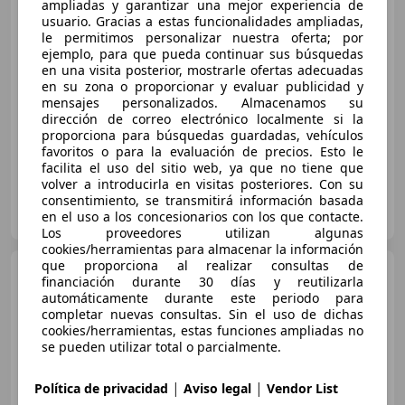
ampliadas y garantizar una mejor experiencia de
usuario. Gracias a estas funcionalidades ampliadas,
le permitimos personalizar nuestra oferta; por
€ 11.900
1
ejemplo, para que pueda continuar sus búsquedas
en una visita posterior, mostrarle ofertas adecuadas
Súper
oferta
en su zona o proporcionar y evaluar publicidad y
mensajes personalizados. Almacenamos su
03/2002
116.000 km
Gasolina
132 kW (179 CV)
dirección de correo electrónico localmente si la
proporciona para búsquedas guardadas, vehículos
favoritos o para la evaluación de precios. Esto le
facilita el uso del sitio web, ya que no tiene que
volver a introducirla en visitas posteriores. Con su
consentimiento, se transmitirá información basada
Particular
en el uso a los concesionarios con los que contacte.
ES-03550 Sant Joan d'Alacant
Guar
Los proveedores utilizan algunas
cookies/herramientas para almacenar la información
que proporciona al realizar consultas de
Audi TT
40 TFSI 145kW S
financiación durante 30 días y reutilizarla
tronic Coupé
automáticamente durante este periodo para
completar nuevas consultas. Sin el uso de dichas
cookies/herramientas, estas funciones ampliadas no
se pueden utilizar total o parcialmente.
€ 25.990
Buen
precio
|
|
Política de privacidad
Aviso legal
Vendor List