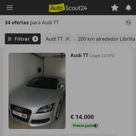
Saltar
al
contenido
34 ofertas
para Audi TT
principal
Filtrar
Audi TT
200 km alrededor Librilla
4
Audi TT
Coupé 2.0 TFSI
€ 14.000
Precio
justo