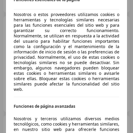
ES-03580 ALFAZ DEL PI
Guar
Nosotros o estos proveedores utilizamos cookies o
herramientas y tecnologías similares necesarias
Audi TT
TT Coupé 45 TFSI S
para las funciones esenciales del sitio web y para
line S line
garantizar su correcto funcionamiento.
Normalmente, se utilizan en respuesta a la actividad
del usuario para habilitar funciones importantes
como la configuración y el mantenimiento de la
€ 32.000
información de inicio de sesión o las preferencias de
privacidad. Normalmente, el uso de estas cookies o
Buen
precio
tecnologías similares no se puede desactivar. Sin
embargo, algunos navegadores pueden bloquear
03/2020
58.000 km
Gasolina
180 kW (245 CV)
estas cookies o herramientas similares o avisarle
sobre ellas. Bloquear estas cookies o herramientas
similares puede afectar la funcionalidad del sitio
web.
Particular
ES-46970 Alaquàs
Guar
Funciones de página avanzadas
Nosotros y terceros utilizamos diversos medios
Audi TT
TT Roadster 1.8T 5vel.
tecnológicos, como cookies y herramientas similares,
180
en nuestro sitio web para ofrecerle funciones