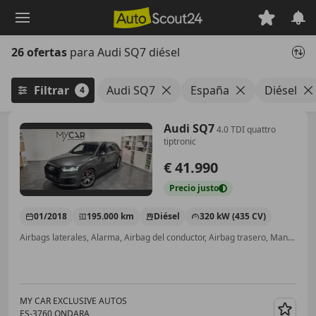
Saltar
al
contenido
26 ofertas
para Audi SQ7 diésel
principal
Filtrar
Audi SQ7
España
Diésel
4
Audi SQ7
4.0 TDI quattro
tiptronic
€ 41.990
Precio
justo
01/2018
195.000 km
Diésel
320 kW (435 CV)
Airbags laterales, Alarma, Airbag del conductor, Airbag trasero, Manos libres
MY CAR EXCLUSIVE AUTOS
ES-3760 ONDARA