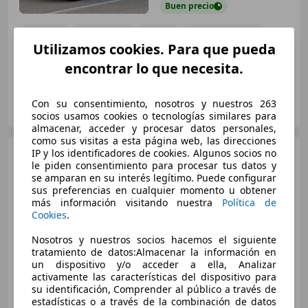
Buen
precio
01/2018
173.000 km
Diésel
320 kW (435 CV)
Utilizamos cookies. Para que pueda
encontrar lo que necesita.
Particular
Con su consentimiento, nosotros y nuestros 263
ES-36390 Vigo
Guar
socios usamos cookies o tecnologías similares para
almacenar, acceder y procesar datos personales,
como sus visitas a esta página web, las direcciones
Audi SQ7
IP y los identificadores de cookies. Algunos socios no
TDI quattro tiptronic
le piden consentimiento para procesar tus datos y
se amparan en su interés legítimo. Puede configurar
sus preferencias en cualquier momento u obtener
más información visitando nuestra
Política de
€ 68.890
Cookies
.
Buen
precio
Nosotros y nuestros socios hacemos el siguiente
tratamiento de datos:Almacenar la información en
un dispositivo y/o acceder a ella, Analizar
01/2020
99.800 km
Diésel
320 kW (435 CV)
activamente las características del dispositivo para
su identificación, Comprender al público a través de
estadísticas o a través de la combinación de datos