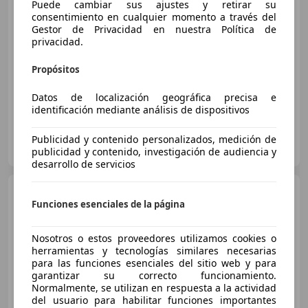
Puede cambiar sus ajustes y retirar su
consentimiento en cualquier momento a través del
€ 39.790
Gestor de Privacidad en nuestra Política de
privacidad.
Súper
oferta
Propósitos
01/2016
150.800 km
Diésel
320 kW (435 CV)
Datos de localización geográfica precisa e
identificación mediante análisis de dispositivos
LG AUTOMOCIÓN LAS PALMAS
Publicidad y contenido personalizados, medición de
ES-35013 LAS PALMAS DE GRAN CANARIA
Guar
publicidad y contenido, investigación de audiencia y
desarrollo de servicios
Audi SQ7
4.0 TDI quattro
Funciones esenciales de la página
tiptronic
Nosotros o estos proveedores utilizamos cookies o
herramientas y tecnologías similares necesarias
€ 39.990
para las funciones esenciales del sitio web y para
Súper
oferta
garantizar su correcto funcionamiento.
Normalmente, se utilizan en respuesta a la actividad
del usuario para habilitar funciones importantes
01/2018
145.000 km
Diésel
320 kW (435 CV)