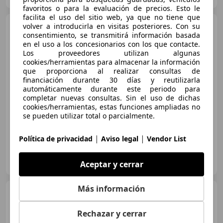
favoritos o para la evaluación de precios. Esto le
facilita el uso del sitio web, ya que no tiene que
Audi SQ7
volver a introducirla en visitas posteriores. Con su
TDI quattro tiptronic
consentimiento, se transmitirá información basada
en el uso a los concesionarios con los que contacte.
Los proveedores utilizan algunas
cookies/herramientas para almacenar la información
€ 77.900
que proporciona al realizar consultas de
financiación durante 30 días y reutilizarla
Sin
comparación
automáticamente durante este periodo para
completar nuevas consultas. Sin el uso de dichas
03/2020
93.400 km
Diésel
320 kW (435 CV)
cookies/herramientas, estas funciones ampliadas no
se pueden utilizar total o parcialmente.
|
|
Política de privacidad
Aviso legal
Vendor List
AUTOS VIAL NOROESTE 2017
ES-15404 FERROL
Aceptar y cerrar
Guar
Más información
Audi SQ7
4.0 TDI quattro
tiptronic
Rechazar y cerrar