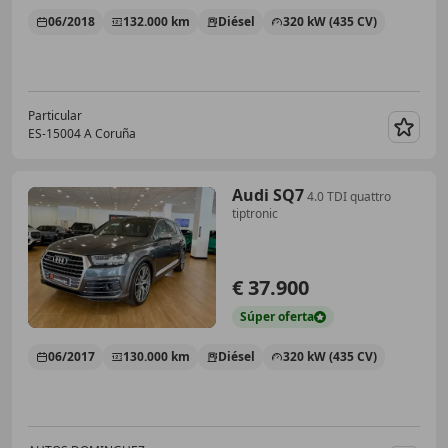
06/2018
132.000 km
Diésel
320 kW (435 CV)
Particular
ES-15004 A Coruña
Guar
Audi SQ7
4.0 TDI quattro
tiptronic
€ 37.900
Súper
oferta
06/2017
130.000 km
Diésel
320 kW (435 CV)