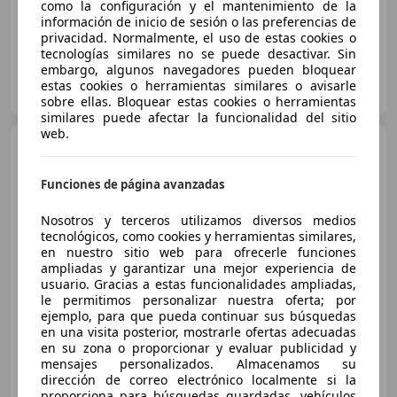
como la configuración y el mantenimiento de la
información de inicio de sesión o las preferencias de
privacidad. Normalmente, el uso de estas cookies o
tecnologías similares no se puede desactivar. Sin
embargo, algunos navegadores pueden bloquear
PUNTOMOTOR TENERIFE
estas cookies o herramientas similares o avisarle
ES-38632 ARONA
Guar
sobre ellas. Bloquear estas cookies o herramientas
similares puede afectar la funcionalidad del sitio
web.
Audi SQ7
4.0 TDI quattro
tiptronic
Funciones de página avanzadas
Nosotros y terceros utilizamos diversos medios
€ 52.726
1
tecnológicos, como cookies y herramientas similares,
en nuestro sitio web para ofrecerle funciones
Sin
comparación
ampliadas y garantizar una mejor experiencia de
usuario. Gracias a estas funcionalidades ampliadas,
11/2017
218.670 km
Diésel
320 kW (435 CV)
le permitimos personalizar nuestra oferta; por
ejemplo, para que pueda continuar sus búsquedas
en una visita posterior, mostrarle ofertas adecuadas
en su zona o proporcionar y evaluar publicidad y
mensajes personalizados. Almacenamos su
CENTROWAGEN
dirección de correo electrónico localmente si la
ES-06008 BADAJOZ
Guar
proporciona para búsquedas guardadas, vehículos