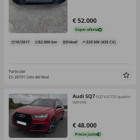
€ 52.000
Súper
oferta
10/2017
82.000 km
Diésel
320 kW (435 CV)
Particular
ES-28791 Soto del Real
Guar
Audi SQ7
SQ7 4.0 TDI quattro
tiptronic
€ 48.000
Precio
justo