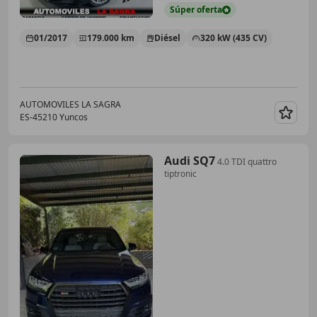
Súper
oferta
01/2017
179.000 km
Diésel
320 kW (435 CV)
AUTOMOVILES LA SAGRA
ES-45210 Yuncos
Guar
Audi SQ7
4.0 TDI quattro
tiptronic