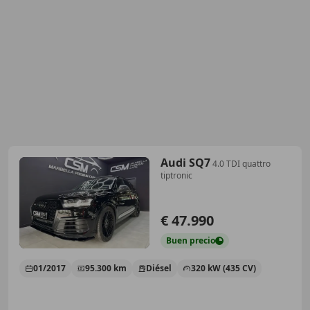
Audi SQ7
4.0 TDI quattro
tiptronic
€ 47.990
Buen
precio
01/2017
95.300 km
Diésel
320 kW (435 CV)