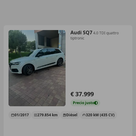
Audi SQ7
4.0 TDI quattro
tiptronic
€ 37.999
Precio
justo
01/2017
279.854 km
Diésel
320 kW (435 CV)