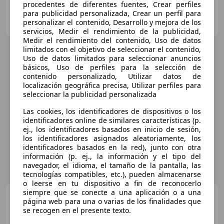
procedentes de diferentes fuentes, Crear perfiles
para publicidad personalizada, Crear un perfil para
MDS MOTOR
personalizar el contenido, Desarrollo y mejora de los
ES-28670 VILLAVICIOSA DE ODON
Guar
servicios, Medir el rendimiento de la publicidad,
Medir el rendimiento del contenido, Uso de datos
limitados con el objetivo de seleccionar el contenido,
Uso de datos limitados para seleccionar anuncios
básicos, Uso de perfiles para la selección de
contenido personalizado, Utilizar datos de
localización geográfica precisa, Utilizar perfiles para
seleccionar la publicidad personalizada
Las cookies, los identificadores de dispositivos o los
identificadores online de similares características (p.
ej., los identificadores basados en inicio de sesión,
los identificadores asignados aleatoriamente, los
identificadores basados en la red), junto con otra
información (p. ej., la información y el tipo del
navegador, el idioma, el tamaño de la pantalla, las
tecnologías compatibles, etc.), pueden almacenarse
o leerse en tu dispositivo a fin de reconocerlo
siempre que se conecte a una aplicación o a una
Audi SQ7
4.0 TDI quattro
página web para una o varias de los finalidades que
tiptronic
se recogen en el presente texto.