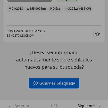
01/2018
155.000 km
Diésel
320 kW (435 CV)
BOMARSAN PREMIUM CARS
ES-45270 MOCEJOM
Guar
¿Desea ser informado
automáticamente sobre vehículos
nuevos para su búsqueda?
Guardar búsqueda
Anterior
1
/
2
Siguiente