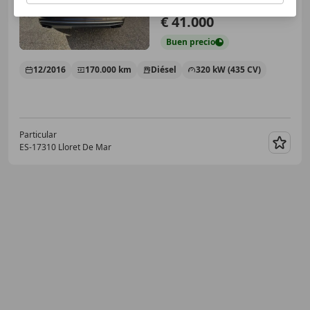
€ 41.000
Buen
precio
12/2016
170.000 km
Diésel
320 kW (435 CV)
Particular
ES-17310 Lloret De Mar
Guar