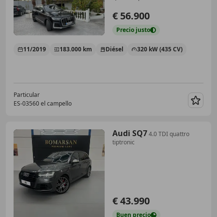
€ 56.900
Precio
justo
11/2019
183.000 km
Diésel
320 kW (435 CV)
Particular
ES-03560 el campello
Guar
Audi SQ7
4.0 TDI quattro
tiptronic
€ 43.990
Buen
precio