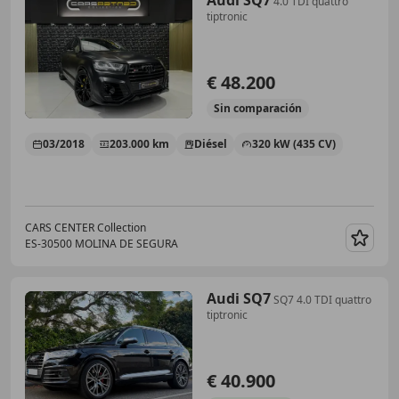
Audi SQ7
4.0 TDI quattro
tiptronic
€ 48.200
Sin
comparación
03/2018
203.000 km
Diésel
320 kW (435 CV)
CARS CENTER Collection
ES-30500 MOLINA DE SEGURA
Guar
Audi SQ7
SQ7 4.0 TDI quattro
tiptronic
€ 40.900