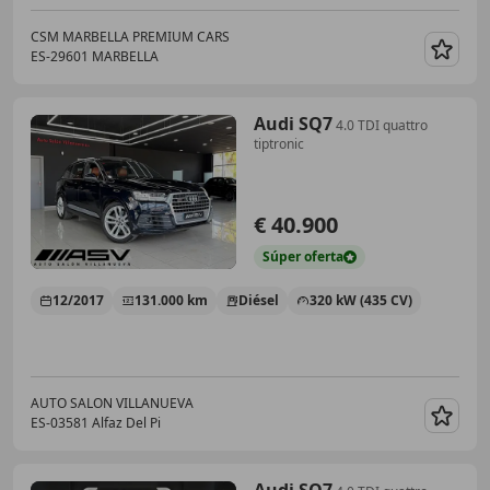
CSM MARBELLA PREMIUM CARS
ES-29601 MARBELLA
Guar
Audi SQ7
4.0 TDI quattro
tiptronic
€ 40.900
Súper
oferta
12/2017
131.000 km
Diésel
320 kW (435 CV)
AUTO SALON VILLANUEVA
ES-03581 Alfaz Del Pi
Guar