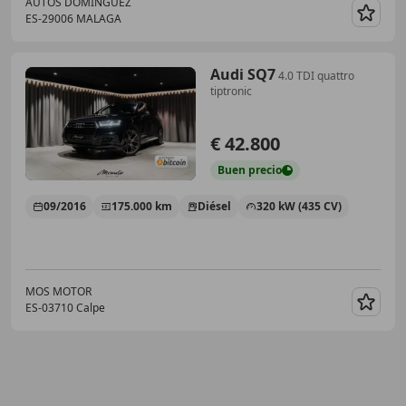
AUTOS DOMINGUEZ
ES-29006 MALAGA
Guar
Audi SQ7
4.0 TDI quattro
tiptronic
€ 42.800
Buen
precio
09/2016
175.000 km
Diésel
320 kW (435 CV)
MOS MOTOR
ES-03710 Calpe
Guar