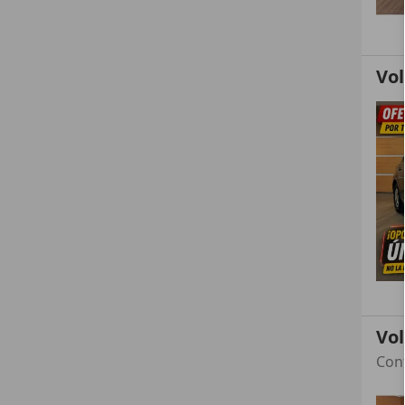
Vo
Vo