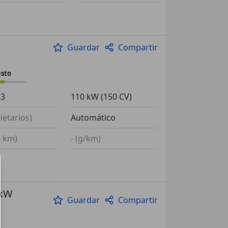
Guardar
Compartir
usto
23
110 kW (150 CV)
ietarios)
Automático
0 km)
- (g/km)
0kW
Guardar
Compartir