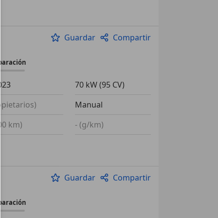
Guardar
Compartir
paración
023
70 kW (95 CV)
opietarios)
Manual
100 km)
- (g/km)
Guardar
Compartir
paración