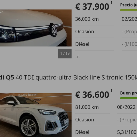
€ 37.900
Precio j
36.000 km
02/20
Ocasión
- (Prop
Diésel
- (l/10
1
/
19
-/-
di Q5
40 TDI quattro-ultra Black line S tronic 15
€ 36.600
Buen pr
81.000 km
08/2022
Ocasión
- (Propie
Diésel
5,3 l/10