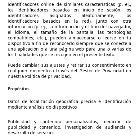
1
/
23
identificadores online de similares características (p. ej.,
-/-
los identificadores basados en inicio de sesión, los
identificadores asignados aleatoriamente, los
identificadores basados en la red), junto con otra
lkswagen Polo
1.0 Edition 48kW
información (p. ej., la información y el tipo del navegador,
el idioma, el tamaño de la pantalla, las tecnologías
compatibles, etc.), pueden almacenarse o leerse en tu
€ 9.900
Buen prec
dispositivo a fin de reconocerlo siempre que se conecte a
una aplicación o a una página web para una o varias de
los finalidades que se recogen en el presente texto.
102.000 km
05/201
Puede cambiar sus ajustes y retirar su consentimiento en
Ocasión
- (Prop
cualquier momento a través del Gestor de Privacidad en
nuestra Política de privacidad.
Gasolina
4,8 l/1
Propósitos
1
/
14
-/-
Datos de localización geográfica precisa e identificación
mediante análisis de dispositivos
lkswagen T-Cross
1.0 TSI Advance
Publicidad y contenido personalizados, medición de
publicidad y contenido, investigación de audiencia y
desarrollo de servicios
Precio j