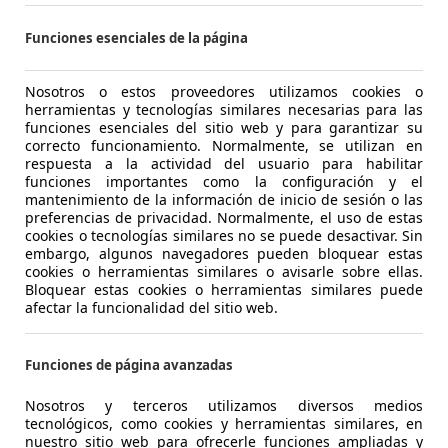
€ 17.950
Funciones esenciales de la página
25.000 km
08/20
Ocasión
- (Pro
Nosotros o estos proveedores utilizamos cookies o
herramientas y tecnologías similares necesarias para las
Gasolina
- (l/1
funciones esenciales del sitio web y para garantizar su
correcto funcionamiento. Normalmente, se utilizan en
1
/
24
respuesta a la actividad del usuario para habilitar
-/-
funciones importantes como la configuración y el
mantenimiento de la información de inicio de sesión o las
preferencias de privacidad. Normalmente, el uso de estas
lkswagen Taigo
1.0 TSI Life 81kW
cookies o tecnologías similares no se puede desactivar. Sin
embargo, algunos navegadores pueden bloquear estas
cookies o herramientas similares o avisarle sobre ellas.
€ 18.600
Precio j
Bloquear estas cookies o herramientas similares puede
afectar la funcionalidad del sitio web.
34.000 km
02/20
Funciones de página avanzadas
Ocasión
- (Pro
Nosotros y terceros utilizamos diversos medios
Gasolina
- (l/1
tecnológicos, como cookies y herramientas similares, en
nuestro sitio web para ofrecerle funciones ampliadas y
1
/
19