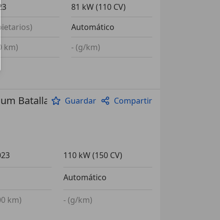
23
81 kW (110 CV)
pietarios)
Automático
00 km)
- (g/km)
um Batalla Lar
Guardar
Compartir
023
110 kW (150 CV)
Automático
100 km)
- (g/km)