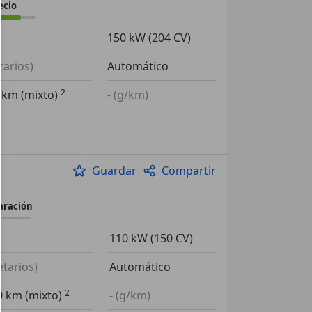
ecio
150 kW (204 CV)
tarios)
Automático
0 km (mixto)
- (g/km)
Guardar
Compartir
aración
1
110 kW (150 CV)
etarios)
Automático
00 km (mixto)
- (g/km)