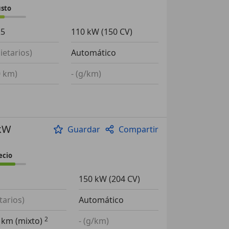
usto
25
110 kW (150 CV)
ietarios)
Automático
0 km)
- (g/km)
0kW
Guardar
Compartir
ecio
150 kW (204 CV)
tarios)
Automático
0 km (mixto)
- (g/km)