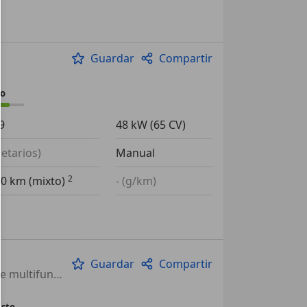
Guardar
Compartir
io
9
48 kW (65 CV)
ietarios)
Manual
00 km (mixto)
- (g/km)
Guardar
Compartir
Control de distancia, Faros antiniebla, Dirección asistida, Volante multifunción, Retrovisores laterales eléctricos, Airbag acompañante, Cierre centralizado
usto