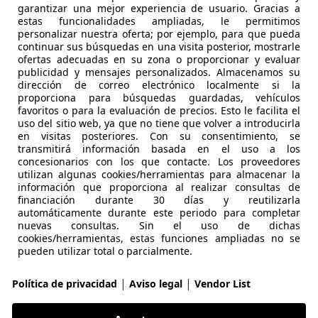
-/-
garantizar una mejor experiencia de usuario. Gracias a
estas funcionalidades ampliadas, le permitimos
personalizar nuestra oferta; por ejemplo, para que pueda
continuar sus búsquedas en una visita posterior, mostrarle
lkswagen Polo
1.0 TSI Life 70kW
ofertas adecuadas en su zona o proporcionar y evaluar
publicidad y mensajes personalizados. Almacenamos su
dirección de correo electrónico localmente si la
€ 14.600
Sin com
proporciona para búsquedas guardadas, vehículos
favoritos o para la evaluación de precios. Esto le facilita el
104.000 km
03/2
uso del sitio web, ya que no tiene que volver a introducirla
en visitas posteriores. Con su consentimiento, se
transmitirá información basada en el uso a los
Ocasión
- (Pr
concesionarios con los que contacte. Los proveedores
utilizan algunas cookies/herramientas para almacenar la
Gasolina
- (l/
información que proporciona al realizar consultas de
financiación durante 30 días y reutilizarla
1
/
16
-/-
automáticamente durante este periodo para completar
nuevas consultas. Sin el uso de dichas
cookies/herramientas, estas funciones ampliadas no se
pueden utilizar total o parcialmente.
di A3
Sportback 30 TFSI Advanced S tronic
|
|
Política de privacidad
Aviso legal
Vendor List
€ 23.600
Sin com