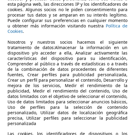
€ 33.900
Buen pr
esta página web, las direcciones IP y los identificadores de
cookies. Algunos socios no le piden consentimiento para
procesar tus datos y se amparan en su interés legítimo.
83.000 km
05/2022
Puede configurar sus preferencias en cualquier momento
u obtener más información visitando nuestra
Política de
Ocasión
- (Propie
Cookies
.
Diésel
5,3 l/10
Nosotros y nuestros socios hacemos el siguiente
tratamiento de datos:Almacenar la información en un
1
/
21
dispositivo y/o acceder a ella, Analizar activamente las
-/-
características del dispositivo para su identificación,
Comprender al público a través de estadísticas o a través
de la combinación de datos procedentes de diferentes
di Q3
35 TFSI Black line S tronic
fuentes, Crear perfiles para publicidad personalizada,
Crear un perfil para personalizar el contenido, Desarrollo y
mejora de los servicios, Medir el rendimiento de la
€ 29.600
Sin comp
publicidad, Medir el rendimiento del contenido, Uso de
datos limitados con el objetivo de seleccionar el contenido,
Uso de datos limitados para seleccionar anuncios básicos,
100.000 km
03/202
Uso de perfiles para la selección de contenido
personalizado, Utilizar datos de localización geográfica
Ocasión
- (Propi
precisa, Utilizar perfiles para seleccionar la publicidad
personalizada
Gasolina
5,8 l/1
Las cookies, los identificadores de dispositivos o los