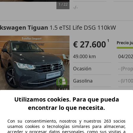
1
/
22
-/-
lkswagen Tiguan
1.5 eTSI Life DSG 110kW
€ 27.600
Precio j
49.000 km
04/20
Ocasión
- (Prop
Gasolina
- (l/10
1
/
18
-/-
Utilizamos cookies. Para que pueda
encontrar lo que necesita.
di Q5
40 TDI quattro-ultra Advanced S tronic 15
D
Con su consentimiento, nosotros y nuestros 263 socios
usamos cookies o tecnologías similares para almacenar,
acceder y procesar datos personales, como sus visitas a