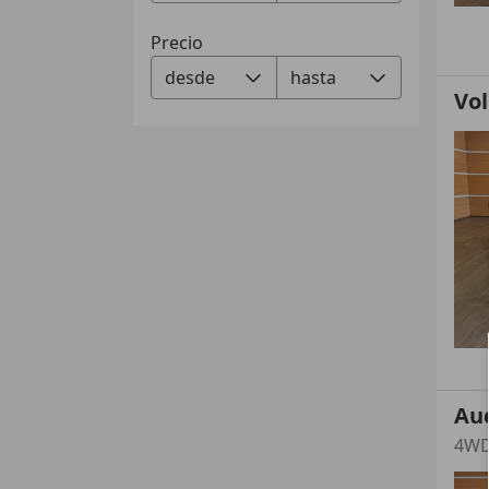
Precio
Vo
Au
4W