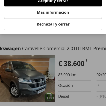
Aceptar y cerrar
65.000 km
04/20
Más información
Ocasión
- (Pro
Gasolina
- (l/1
Rechazar y cerrar
1
/
19
-/-
lkswagen
Caravelle Comercial 2.0TDI BMT Premi
€ 38.600
83.000 km
02/2
Ocasión
-/-
Diésel
- (l/
1
/
23