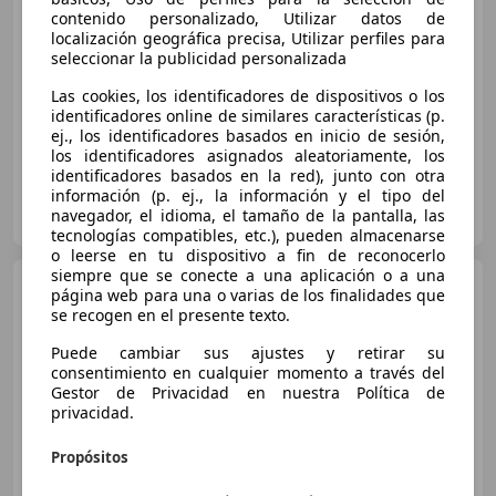
contenido personalizado, Utilizar datos de
Buen
precio
localización geográfica precisa, Utilizar perfiles para
seleccionar la publicidad personalizada
02/2018
232.800 km
Diésel
85 kW (116 CV)
Las cookies, los identificadores de dispositivos o los
Elevalunas eléctrico, Climatizador automático, Ventanas tintadas, Llantas de aleación, Sensor de lluvia, Volante multifunción, Airbags laterales, Control de tracción
identificadores online de similares características (p.
ej., los identificadores basados en inicio de sesión,
los identificadores asignados aleatoriamente, los
identificadores basados en la red), junto con otra
información (p. ej., la información y el tipo del
OCASIONPLUS CASTELLON
navegador, el idioma, el tamaño de la pantalla, las
ES-12006 CASTELLON
Guar
tecnologías compatibles, etc.), pueden almacenarse
o leerse en tu dispositivo a fin de reconocerlo
siempre que se conecte a una aplicación o a una
Audi Q2
1.6TDI Advanced S
página web para una o varias de los finalidades que
tronic 85kW
se recogen en el presente texto.
Puede cambiar sus ajustes y retirar su
consentimiento en cualquier momento a través del
€ 19.500
Gestor de Privacidad en nuestra Política de
privacidad.
Sin
comparación
Propósitos
05/2018
99.200 km
Diésel
85 kW (116 CV)