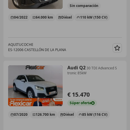
Sin
comparación
04/2022
64.000 km
Diésel
110 kW (150 CV)
AQUITUCOCHE
ES-12006 CASTELLÓN DE LA PLANA
Guar
Audi Q2
30 TDI Advanced S
tronic 85kW
€ 15.470
Súper
oferta
07/2020
126.700 km
Diésel
85 kW (116 CV)