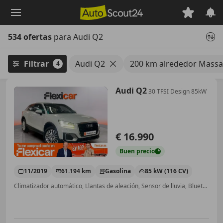
Saltar
al
contenido
534 ofertas
para Audi Q2
principal
Filtrar
Audi Q2
200 km alrededor Mass
4
Audi Q2
30 TFSI Design 85kW
€ 16.990
Buen
precio
11/2019
61.194 km
Gasolina
85 kW (116 CV)
Climatizador automático, Llantas de aleación, Sensor de lluvia, Bluetooth, Volante multifunción, Ventanas tintadas, ABS, Cierre centralizado