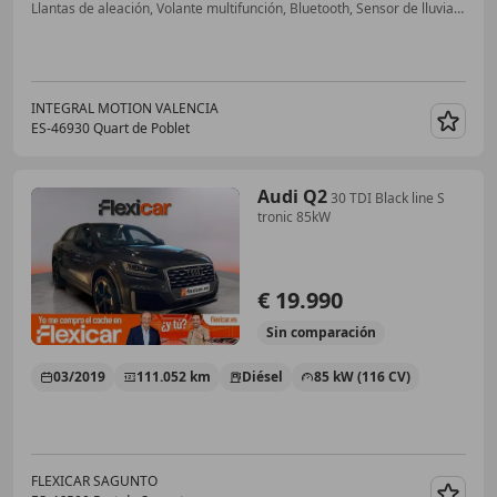
Llantas de aleación, Volante multifunción, Bluetooth, Sensor de lluvia, Climatizador automático, Cierre centralizado, Ventanas tintadas, Start/Stop automático
INTEGRAL MOTION VALENCIA
ES-46930 Quart de Poblet
Guar
Audi Q2
30 TDI Black line S
tronic 85kW
€ 19.990
Sin
comparación
03/2019
111.052 km
Diésel
85 kW (116 CV)
FLEXICAR SAGUNTO