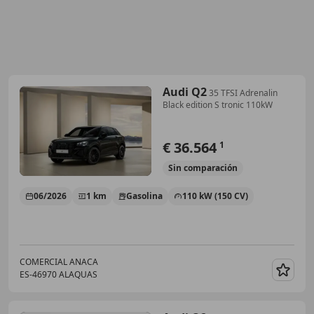
Audi Q2
35 TFSI Adrenalin
Black edition S tronic 110kW
€ 36.564
1
Sin
comparación
06/2026
1 km
Gasolina
110 kW (150 CV)
COMERCIAL ANACA
ES-46970 ALAQUAS
Guar