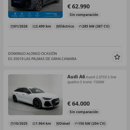
€ 62.990
Sin
comparación
01/2026
2.499 km
Eléctrico
285 kW (387 CV)
DOMINGO ALONSO OCASIÓN
ES-35019 LAS PALMAS DE GRAN CANARIA
Guar
Audi A6
Avant 2.0TDI S line
quattro S tronic 150kW
€ 64.000
Sin
comparación
10/2025
1.964 km
Diésel
150 kW (204 CV)