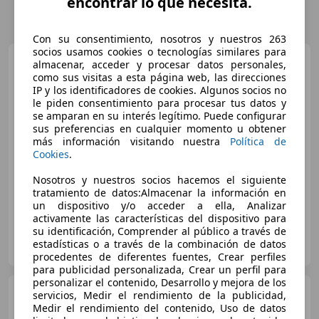
encontrar lo que necesita.
Con su consentimiento, nosotros y nuestros 263
socios usamos cookies o tecnologías similares para
Audi A6
Avant e-hybrid
almacenar, acceder y procesar datos personales,
quattro Black line S tronic 220kW
como sus visitas a esta página web, las direcciones
IP y los identificadores de cookies. Algunos socios no
€ 69.900
le piden consentimiento para procesar tus datos y
se amparan en su interés legítimo. Puede configurar
Sin
comparación
sus preferencias en cualquier momento u obtener
más información visitando nuestra
Política de
02/2026
3.000 km
Electro/Gasolina
Cookies
.
220 kW (299 CV)
Nosotros y nuestros socios hacemos el siguiente
tratamiento de datos:Almacenar la información en
un dispositivo y/o acceder a ella, Analizar
activamente las características del dispositivo para
su identificación, Comprender al público a través de
AUDI ALZAGA MOTOR - VITORIA
estadísticas o a través de la combinación de datos
ES-01007 Vitoria-Gasteiz
Guar
procedentes de diferentes fuentes, Crear perfiles
para publicidad personalizada, Crear un perfil para
personalizar el contenido, Desarrollo y mejora de los
Audi A6
Avant e-hybrid
servicios, Medir el rendimiento de la publicidad,
quattro Black line S tronic 220kW
Medir el rendimiento del contenido, Uso de datos