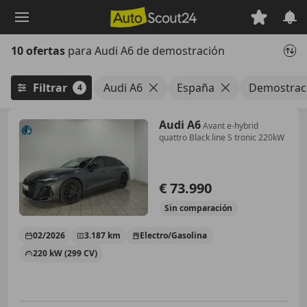
Saltar
al
contenido
10 ofertas
para Audi A6 de demostración
principal
Filtrar
Audi A6
España
Demostrac
4
Audi A6
Avant e-hybrid
quattro Black line S tronic 220kW
€ 73.990
Sin
comparación
02/2026
3.187 km
Electro/Gasolina
220 kW (299 CV)