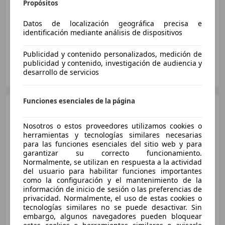
Propósitos
01/2026
2.499 km
Eléctrico
285 kW (387 CV)
Datos de localización geográfica precisa e
identificación mediante análisis de dispositivos
Publicidad y contenido personalizados, medición de
publicidad y contenido, investigación de audiencia y
DOMINGO ALONSO OCASIÓN TENERIFE
desarrollo de servicios
ES-38108 LA LAGUNA
Guar
Funciones esenciales de la página
Audi A6
Avant e-tron quattro
S-Line 315kW
Nosotros o estos proveedores utilizamos cookies o
herramientas y tecnologías similares necesarias
€ 88.475
para las funciones esenciales del sitio web y para
garantizar su correcto funcionamiento.
Sin
comparación
Normalmente, se utilizan en respuesta a la actividad
del usuario para habilitar funciones importantes
06/2026
3.434 km
Eléctrico
315 kW (428 CV)
como la configuración y el mantenimiento de la
información de inicio de sesión o las preferencias de
privacidad. Normalmente, el uso de estas cookies o
tecnologías similares no se puede desactivar. Sin
embargo, algunos navegadores pueden bloquear
AUTO MÜLLER