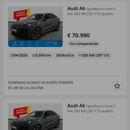
Audi A6
Sportback e-tron S
line 285 kW (387 CV) quattro
€ 70.990
Sin
comparación
04/2026
5.000 km
Eléctrico
285 kW (387 CV)
DOMINGO ALONSO OCASIÓN TENERIFE
ES-38108 LA LAGUNA
Guar
Audi A6
Sportback e-tron S
line 285 kW (387 CV) quattro