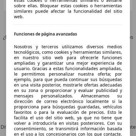
estas cookies o herramientas similares o avisarle
ES-08026 BARCELONA
Guar
sobre ellas. Bloquear estas cookies o herramientas
similares puede afectar la funcionalidad del sitio
web.
10
Ofertas
para Audi A6
Funciones de página avanzadas
¿Desea ser informado automáticamente sobre vehículos
nuevos para su búsqueda?
Nosotros y terceros utilizamos diversos medios
tecnológicos, como cookies y herramientas similares,
en nuestro sitio web para ofrecerle funciones
Guardar búsqueda
ampliadas y garantizar una mejor experiencia de
usuario. Gracias a estas funcionalidades ampliadas,
le permitimos personalizar nuestra oferta; por
ejemplo, para que pueda continuar sus búsquedas
en una visita posterior, mostrarle ofertas adecuadas
en su zona o proporcionar y evaluar publicidad y
mensajes personalizados. Almacenamos su
dirección de correo electrónico localmente si la
proporciona para búsquedas guardadas, vehículos
favoritos o para la evaluación de precios. Esto le
Explora vehículos similares
facilita el uso del sitio web, ya que no tiene que
volver a introducirla en visitas posteriores. Con su
Diferente de tus criterios de búsqueda, pero posiblemente
consentimiento, se transmitirá información basada
una coincidencia perfecta.
en el uso a los concesionarios con los que contacte.