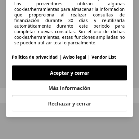
Los proveedores utilizan algunas
cookies/herramientas para almacenar la información
que proporciona al realizar consultas de
financiación durante 30 días y reutilizarla
¿Desea ser informado
automáticamente durante este periodo para
completar nuevas consultas. Sin el uso de dichas
automáticamente sobre vehículos
cookies/herramientas, estas funciones ampliadas no
se pueden utilizar total o parcialmente.
nuevos para su búsqueda?
|
|
Política de privacidad
Aviso legal
Vendor List
Guardar búsqueda
Aceptar y cerrar
Más información
Anterior
1
/
1
Siguiente
Rechazar y cerrar