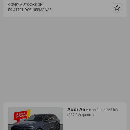
COVEY AUTOCASION
ES-41701 DOS HERMANAS
Guar
Audi A6
e-tron S line 285 kW
(387 CV) quattro