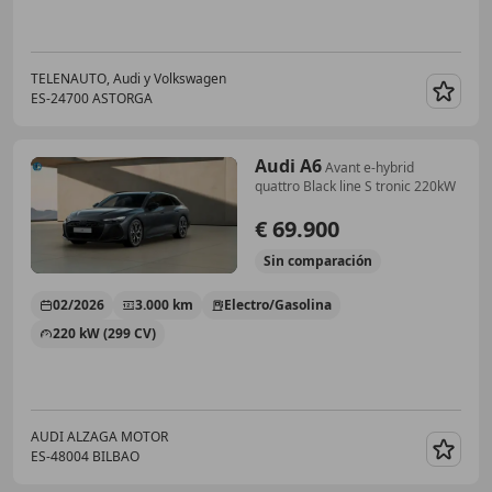
TELENAUTO, Audi y Volkswagen
ES-24700 ASTORGA
Guar
Audi A6
Avant e-hybrid
quattro Black line S tronic 220kW
€ 69.900
Sin
comparación
02/2026
3.000 km
Electro/Gasolina
220 kW (299 CV)
AUDI ALZAGA MOTOR
ES-48004 BILBAO
Guar