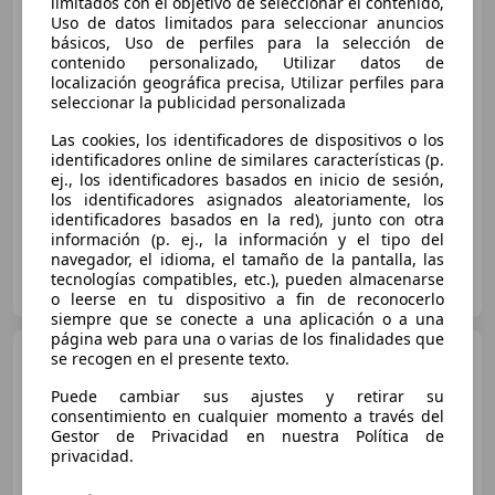
limitados con el objetivo de seleccionar el contenido,
Uso de datos limitados para seleccionar anuncios
básicos, Uso de perfiles para la selección de
€ 73.990
contenido personalizado, Utilizar datos de
localización geográfica precisa, Utilizar perfiles para
Sin
comparación
seleccionar la publicidad personalizada
02/2026
3.187 km
Electro/Gasolina
Las cookies, los identificadores de dispositivos o los
identificadores online de similares características (p.
220 kW (299 CV)
ej., los identificadores basados en inicio de sesión,
los identificadores asignados aleatoriamente, los
identificadores basados en la red), junto con otra
información (p. ej., la información y el tipo del
navegador, el idioma, el tamaño de la pantalla, las
AVISA.
tecnologías compatibles, etc.), pueden almacenarse
ES-41020 SEVILLA
Guar
o leerse en tu dispositivo a fin de reconocerlo
siempre que se conecte a una aplicación o a una
página web para una o varias de los finalidades que
Audi A6
se recogen en el presente texto.
e-tron S line 285 kW
(387 CV) quattro
Puede cambiar sus ajustes y retirar su
consentimiento en cualquier momento a través del
Gestor de Privacidad en nuestra Política de
€ 62.990
privacidad.
Sin
comparación