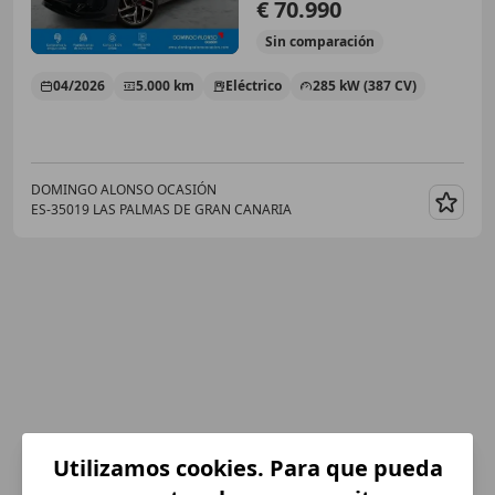
€ 70.990
Sin
comparación
04/2026
5.000 km
Eléctrico
285 kW (387 CV)
DOMINGO ALONSO OCASIÓN
ES-35019 LAS PALMAS DE GRAN CANARIA
Guar
Utilizamos cookies. Para que pueda