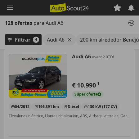
Saltar
al
contenido
128 ofertas
para Audi A6
principal
Filtrar
Audi A6
200 km alrededor Benejú
4
Audi A6
Avant 2.0TDI
€ 10.990
1
Súper
oferta
04/2012
196.391 km
Diésel
130 kW (177 CV)
Elevalunas eléctrico, Llantas de aleación, ABS, Airbags laterales, Garantia, Isofix