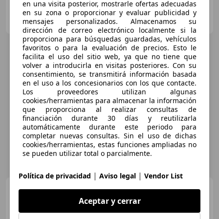
en una visita posterior, mostrarle ofertas adecuadas
en su zona o proporcionar y evaluar publicidad y
FLEXICAR ALICANTE.
mensajes personalizados. Almacenamos su
ES-03007 ALICANTE
Guar
dirección de correo electrónico localmente si la
proporciona para búsquedas guardadas, vehículos
favoritos o para la evaluación de precios. Esto le
facilita el uso del sitio web, ya que no tiene que
volver a introducirla en visitas posteriores. Con su
consentimiento, se transmitirá información basada
en el uso a los concesionarios con los que contacte.
Los proveedores utilizan algunas
cookies/herramientas para almacenar la información
que proporciona al realizar consultas de
financiación durante 30 días y reutilizarla
automáticamente durante este periodo para
completar nuevas consultas. Sin el uso de dichas
cookies/herramientas, estas funciones ampliadas no
se pueden utilizar total o parcialmente.
|
|
Política de privacidad
Aviso legal
Vendor List
Audi A6
Avant 3.0BiTDI Black
line ed. Q. Tip. 235kW
Aceptar y cerrar