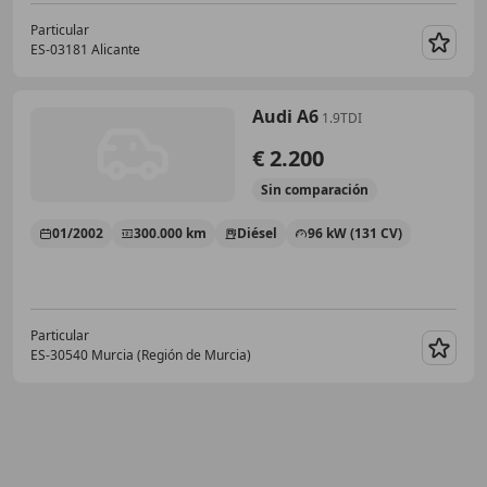
Particular
ES-03181 Alicante
Guar
Audi A6
1.9TDI
€ 2.200
Sin
comparación
01/2002
300.000 km
Diésel
96 kW (131 CV)
Particular
ES-30540 Murcia (Región de Murcia)
Guar