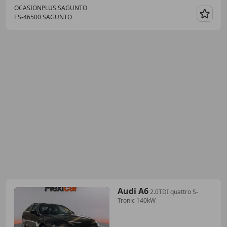
OCASIONPLUS SAGUNTO
ES-46500 SAGUNTO
Guar
Audi A6
2.0TDI quattro S-
Tronic 140kW