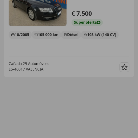
€ 7.500
Súper
oferta
10/2005
105.000 km
Diésel
103 kW (140 CV)
Cañada 29 Automóviles
ES-46017 VALENCIA
Guar