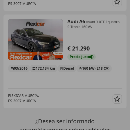
ES-3007 MURCIA
Guar
Audi A6
Avant 3.0TDI quattro
S-Tronic 160kW
€ 21.290
Precio
justo
03/2016
172.134 km
Diésel
160 kW (218 CV)
FLEXICAR MURCIA.
ES-3007 MURCIA
Guar
¿Desea ser informado
automáticamente sobre vehículos