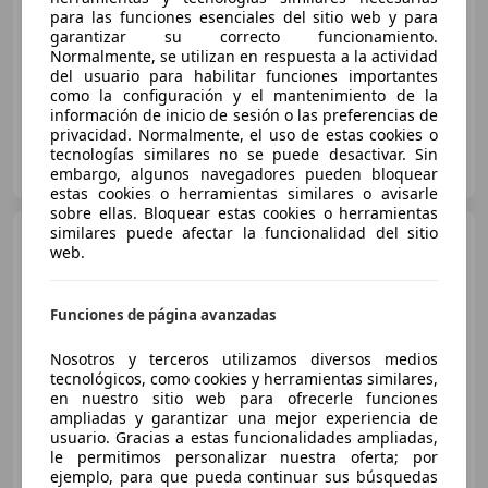
Buen
precio
para las funciones esenciales del sitio web y para
garantizar su correcto funcionamiento.
09/2007
347.000 km
Gasolina
154 kW (209 CV)
Normalmente, se utilizan en respuesta a la actividad
del usuario para habilitar funciones importantes
como la configuración y el mantenimiento de la
información de inicio de sesión o las preferencias de
privacidad. Normalmente, el uso de estas cookies o
Particular
tecnologías similares no se puede desactivar. Sin
ES-30800 Lorca
embargo, algunos navegadores pueden bloquear
Guar
estas cookies o herramientas similares o avisarle
sobre ellas. Bloquear estas cookies o herramientas
similares puede afectar la funcionalidad del sitio
Audi A6
1.8 TFSI S line edition
web.
S-Tronic
Funciones de página avanzadas
€ 18.990
Nosotros y terceros utilizamos diversos medios
Súper
oferta
tecnológicos, como cookies y herramientas similares,
en nuestro sitio web para ofrecerle funciones
05/2018
67.000 km
Gasolina
140 kW (190 CV)
ampliadas y garantizar una mejor experiencia de
usuario. Gracias a estas funcionalidades ampliadas,
le permitimos personalizar nuestra oferta; por
ejemplo, para que pueda continuar sus búsquedas