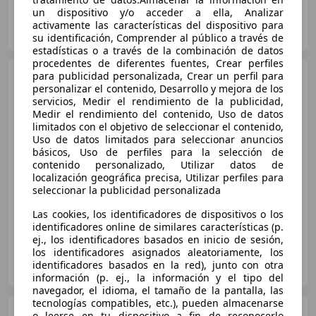
un dispositivo y/o acceder a ella, Analizar
OLASAUTO
activamente las características del dispositivo para
ES-12400 SEGORBE
Guar
su identificación, Comprender al público a través de
estadísticas o a través de la combinación de datos
procedentes de diferentes fuentes, Crear perfiles
Audi A6
para publicidad personalizada, Crear un perfil para
A6 2.0TDI Advanced
personalizar el contenido, Desarrollo y mejora de los
edition S-T 140kW Advanced
servicios, Medir el rendimiento de la publicidad,
edition
Medir el rendimiento del contenido, Uso de datos
limitados con el objetivo de seleccionar el contenido,
€ 13.300
Uso de datos limitados para seleccionar anuncios
básicos, Uso de perfiles para la selección de
Súper
oferta
contenido personalizado, Utilizar datos de
localización geográfica precisa, Utilizar perfiles para
seleccionar la publicidad personalizada
03/2016
245.000 km
Diésel
140 kW (190 CV)
Las cookies, los identificadores de dispositivos o los
identificadores online de similares características (p.
ej., los identificadores basados en inicio de sesión,
los identificadores asignados aleatoriamente, los
Particular
identificadores basados en la red), junto con otra
ES-46520 Sagunt/Sagunto
Guar
información (p. ej., la información y el tipo del
navegador, el idioma, el tamaño de la pantalla, las
tecnologías compatibles, etc.), pueden almacenarse
Audi A6
2.0TDI S-Tronic
o leerse en tu dispositivo a fin de reconocerlo