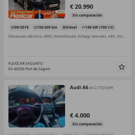
€ 20.990
Sin
comparación
09/2018
156.000 km
Diésel
140 kW (190 CV)
Elevalunas eléctrico, 4WD, Inmovilizador, Airbags laterales, ABS, Volante multifunción, Airbag trasero
FLEXICAR SAGUNTO
ES-46500 Port de Sagunt
Guar
Audi A6
A6 2.7TDI DPF
€ 4.000
Sin
comparación