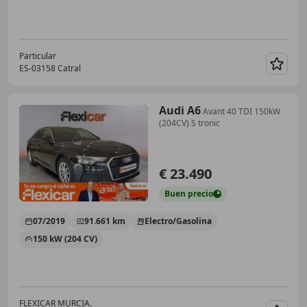
Particular
ES-03158 Catral
Guar
Audi A6
Avant 40 TDI 150kW
(204CV) S tronic
€ 23.490
Buen
precio
07/2019
91.661 km
Electro/Gasolina
150 kW (204 CV)
FLEXICAR MURCIA.