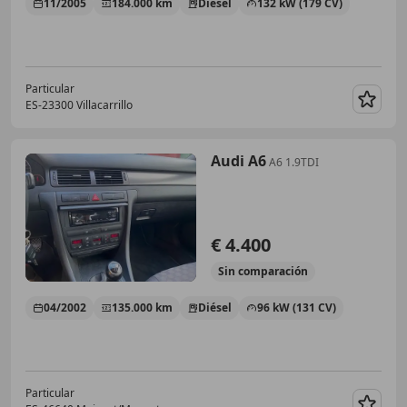
11/2005
184.000 km
Diésel
132 kW (179 CV)
Particular
ES-23300 Villacarrillo
Guar
Audi A6
A6 1.9TDI
€ 4.400
Sin
comparación
04/2002
135.000 km
Diésel
96 kW (131 CV)
Particular