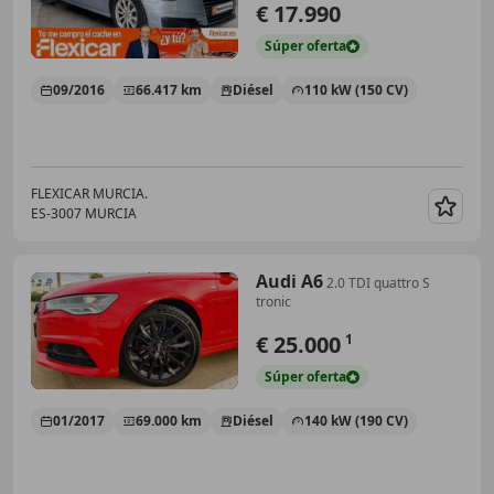
€ 17.990
Súper
oferta
09/2016
66.417 km
Diésel
110 kW (150 CV)
FLEXICAR MURCIA.
ES-3007 MURCIA
Guar
Audi A6
2.0 TDI quattro S
tronic
€ 25.000
1
Súper
oferta
01/2017
69.000 km
Diésel
140 kW (190 CV)