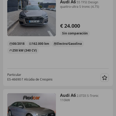
Audi A6
55 TFSI Design
quattro-ultra S tronic (4.75)
€ 24.000
Sin
comparación
08/2018
162.000 km
Electro/Gasolina
250 kW (340 CV)
Particular
ES-46690 l' Alcúdia de Crespins
Guar
Audi A6
2.0TDI S-Tronic
110kW