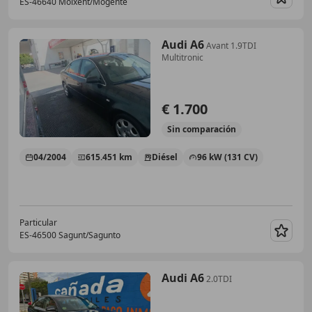
ES-46640 Moixent/Mogente
Guar
Audi A6
Avant 1.9TDI
Multitronic
€ 1.700
Sin
comparación
04/2004
615.451 km
Diésel
96 kW (131 CV)
Particular
ES-46500 Sagunt/Sagunto
Guar
Audi A6
2.0TDI