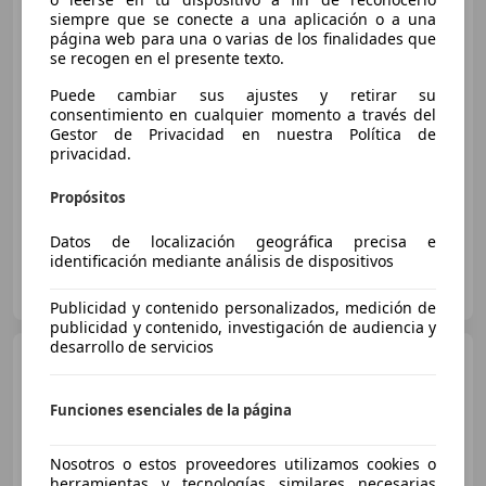
110kW
siempre que se conecte a una aplicación o a una
página web para una o varias de los finalidades que
se recogen en el presente texto.
€ 17.990
Puede cambiar sus ajustes y retirar su
consentimiento en cualquier momento a través del
Súper
oferta
Gestor de Privacidad en nuestra Política de
privacidad.
09/2016
66.417 km
Diésel
110 kW (150 CV)
Propósitos
Datos de localización geográfica precisa e
identificación mediante análisis de dispositivos
FLEXICAR ALICANTE.
ES-03007 ALICANTE
Guar
Publicidad y contenido personalizados, medición de
publicidad y contenido, investigación de audiencia y
desarrollo de servicios
Audi A6
A6 Avant 2.8 FSI
quattro Tiptronic
Funciones esenciales de la página
€ 4.000
Nosotros o estos proveedores utilizamos cookies o
herramientas y tecnologías similares necesarias