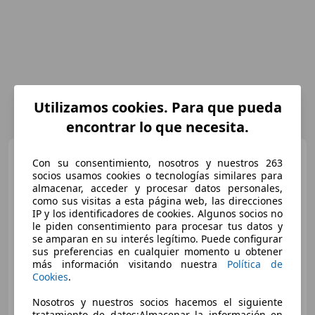
Utilizamos cookies. Para que pueda
encontrar lo que necesita.
Audi A6
2.0TDI Advanced
Con su consentimiento, nosotros y nuestros 263
edition Multitronic
socios usamos cookies o tecnologías similares para
almacenar, acceder y procesar datos personales,
como sus visitas a esta página web, las direcciones
IP y los identificadores de cookies. Algunos socios no
€ 9.499
le piden consentimiento para procesar tus datos y
se amparan en su interés legítimo. Puede configurar
Súper
oferta
sus preferencias en cualquier momento u obtener
más información visitando nuestra
Política de
09/2013
282.118 km
Diésel
130 kW (177 CV)
Cookies
.
Nosotros y nuestros socios hacemos el siguiente
tratamiento de datos:Almacenar la información en