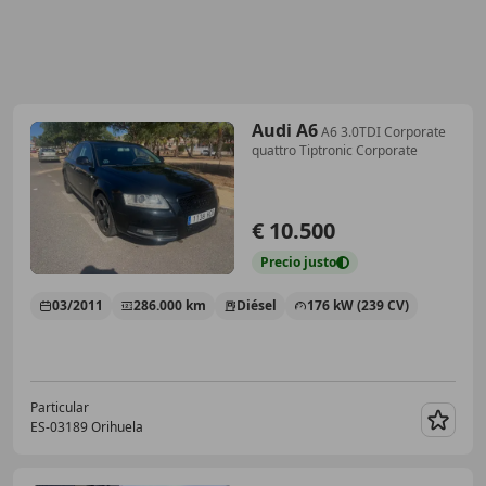
Audi A6
A6 3.0TDI Corporate
quattro Tiptronic Corporate
€ 10.500
Precio
justo
03/2011
286.000 km
Diésel
176 kW (239 CV)
Particular
ES-03189 Orihuela
Guar