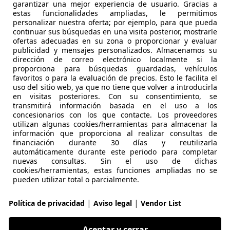
garantizar una mejor experiencia de usuario. Gracias a
estas funcionalidades ampliadas, le permitimos
personalizar nuestra oferta; por ejemplo, para que pueda
5
continuar sus búsquedas en una visita posterior, mostrarle
ofertas adecuadas en su zona o proporcionar y evaluar
 3.0TDI quattro Tiptronic 210kW
publicidad y mensajes personalizados. Almacenamos su
dirección de correo electrónico localmente si la
€ 24.990
proporciona para búsquedas guardadas, vehículos
Precio
justo
favoritos o para la evaluación de precios. Esto le facilita el
uso del sitio web, ya que no tiene que volver a introducirla
en visitas posteriores. Con su consentimiento, se
transmitirá información basada en el uso a los
concesionarios con los que contacte. Los proveedores
utilizan algunas cookies/herramientas para almacenar la
información que proporciona al realizar consultas de
financiación durante 30 días y reutilizarla
03/2018
198.000 km
Di
automáticamente durante este periodo para completar
nuevas consultas. Sin el uso de dichas
cookies/herramientas, estas funciones ampliadas no se
pueden utilizar total o parcialmente.
ATSBY GARAGE
-06030 VALVERDE DE LEGANES
|
|
Política de privacidad
Aviso legal
Vendor List
Aceptar y cerrar