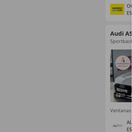
O
ES
Audi A
Sportback
20
Ventanas 
A
ES