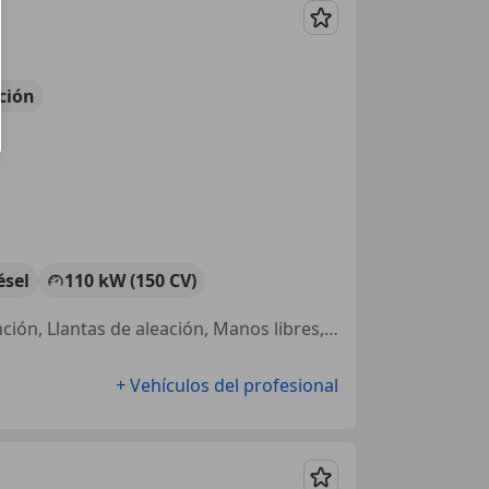
Guardar
ción
ésel
110 kW (150 CV)
Ventanas tintadas, Airbags laterales, Airbag trasero, Volante multifunción, Llantas de aleación, Manos libres, ABS, Climatizador automático
+ Vehículos del profesional