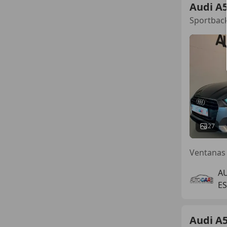
Audi A
Sportbac
27
A
ES
Audi A