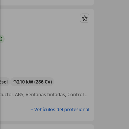
Guardar
ésel
210 kW (286 CV)
4WD, Elevalunas eléctrico, Airbags laterales, Garantia, Airbag del conductor, ABS, Ventanas tintadas, Control de velocidad
+ Vehículos del profesional