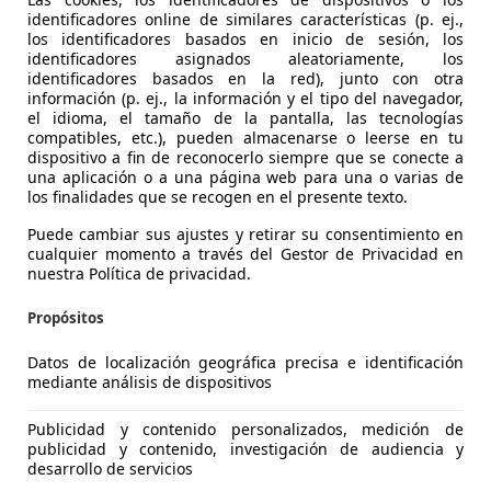
identificadores online de similares características (p. ej.,
los identificadores basados en inicio de sesión, los
identificadores asignados aleatoriamente, los
identificadores basados en la red), junto con otra
información (p. ej., la información y el tipo del navegador,
el idioma, el tamaño de la pantalla, las tecnologías
compatibles, etc.), pueden almacenarse o leerse en tu
dispositivo a fin de reconocerlo siempre que se conecte a
5
una aplicación o a una página web para una o varias de
los finalidades que se recogen en el presente texto.
 2.0TDI Advanced ed. Mult. 150
Puede cambiar sus ajustes y retirar su consentimiento en
€ 14.850
1
cualquier momento a través del Gestor de Privacidad en
Precio
just
nuestra Política de privacidad.
Propósitos
Datos de localización geográfica precisa e identificación
mediante análisis de dispositivos
03/2015
226.700 km
Di
Publicidad y contenido personalizados, medición de
publicidad y contenido, investigación de audiencia y
desarrollo de servicios