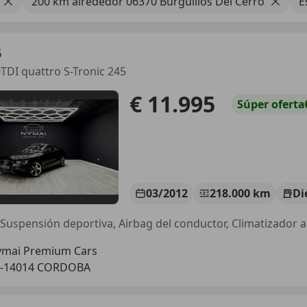
200 km alrededor 06370 Burguillos Del Cerro
E
5
TDI quattro S-Tronic 245
€ 11.995
Súper
oferta
03/2012
218.000 km
Di
 Suspensión deportiva, Airbag del conductor, Climatizador 
mai Premium Cars
S-14014 CORDOBA