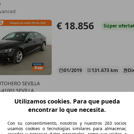
5
dvanced
€ 18.856
Súper
oferta
01/2019
131.673 km
Di
UTOHERO SEVILLA
-41001 SEVILLA
Utilizamos cookies. Para que pueda
encontrar lo que necesita.
5
k 2.0TDI 110kW
Con su consentimiento, nosotros y nuestros 263 socios
usamos cookies o tecnologías similares para almacenar,
€ 20.990
Buen
precio
acceder y procesar datos personales, como sus visitas a