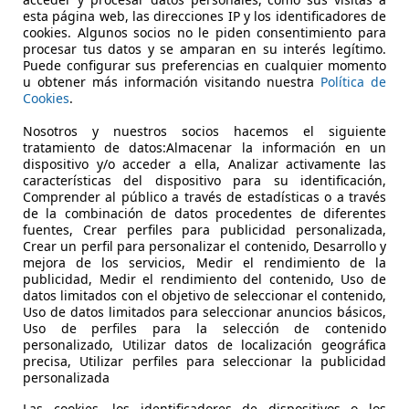
esta página web, las direcciones IP y los identificadores de
cookies. Algunos socios no le piden consentimiento para
procesar tus datos y se amparan en su interés legítimo.
Puede configurar sus preferencias en cualquier momento
u obtener más información visitando nuestra
Política de
Cookies
.
Nosotros y nuestros socios hacemos el siguiente
07/2018
89.938 km
Dié
tratamiento de datos:Almacenar la información en un
dispositivo y/o acceder a ella, Analizar activamente las
aterales, Ventanas tintadas, ABS, Airbag trasero, Bluetooth,
características del dispositivo para su identificación,
Comprender al público a través de estadísticas o a través
 CÓRDOBA- Pol. Ind. Las Quemadas
de la combinación de datos procedentes de diferentes
fuentes, Crear perfiles para publicidad personalizada,
4 CORDOBA
Crear un perfil para personalizar el contenido, Desarrollo y
mejora de los servicios, Medir el rendimiento de la
publicidad, Medir el rendimiento del contenido, Uso de
datos limitados con el objetivo de seleccionar el contenido,
Uso de datos limitados para seleccionar anuncios básicos,
Uso de perfiles para la selección de contenido
personalizado, Utilizar datos de localización geográfica
precisa, Utilizar perfiles para seleccionar la publicidad
personalizada
Las cookies, los identificadores de dispositivos o los