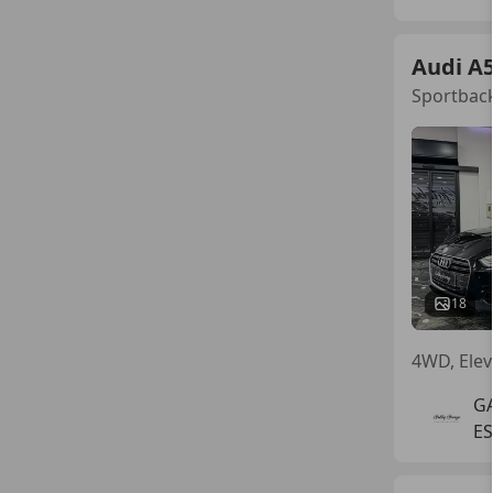
Audi A
Sportback
18
G
ES