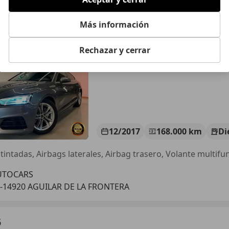
5
k 2.0TDI 110kW
Más información
€ 19.900
Sin
compara
Rechazar y cerrar
12/2017
168.000 km
Di
UTOCARS
-14920 AGUILAR DE LA FRONTERA
5