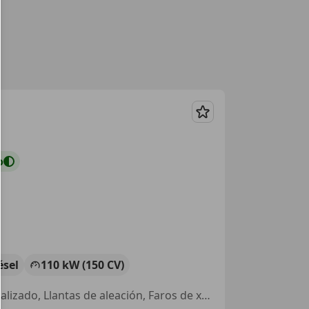
Guardar
o
ésel
110 kW (150 CV)
ABS, Garantia, Ventanas tintadas, Start/Stop automático, Cierre centralizado, Llantas de aleación, Faros de xenon, Manos libres