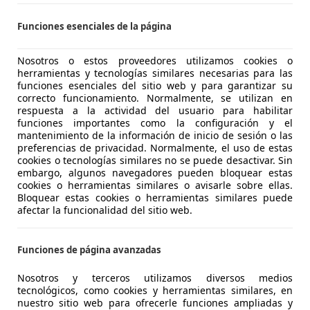
CASIONPLUS CACERES
Funciones esenciales de la página
-10195 CACERES
Nosotros o estos proveedores utilizamos cookies o
herramientas y tecnologías similares necesarias para las
5
funciones esenciales del sitio web y para garantizar su
 40 g-tron Advanced S tronic
correcto funcionamiento. Normalmente, se utilizan en
respuesta a la actividad del usuario para habilitar
€ 19.900
funciones importantes como la configuración y el
1
Súper
ofer
mantenimiento de la información de inicio de sesión o las
preferencias de privacidad. Normalmente, el uso de estas
cookies o tecnologías similares no se puede desactivar. Sin
embargo, algunos navegadores pueden bloquear estas
cookies o herramientas similares o avisarle sobre ellas.
Bloquear estas cookies o herramientas similares puede
afectar la funcionalidad del sitio web.
12/2019
107.690 km
Ga
Funciones de página avanzadas
tintadas, Airbags laterales, USB, Volante multifunción, ABS
Nosotros y terceros utilizamos diversos medios
UTOMOVILES ANTONIO NAVARRO MERICALA
tecnológicos, como cookies y herramientas similares, en
nuestro sitio web para ofrecerle funciones ampliadas y
-06800 MERIDA