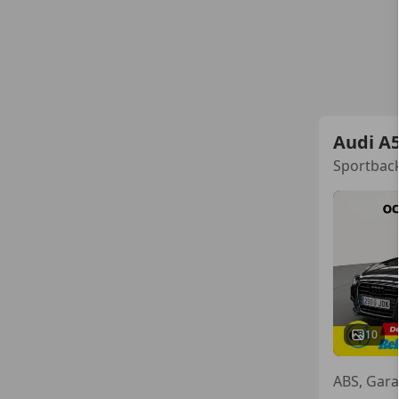
Audi A
Sportback
10