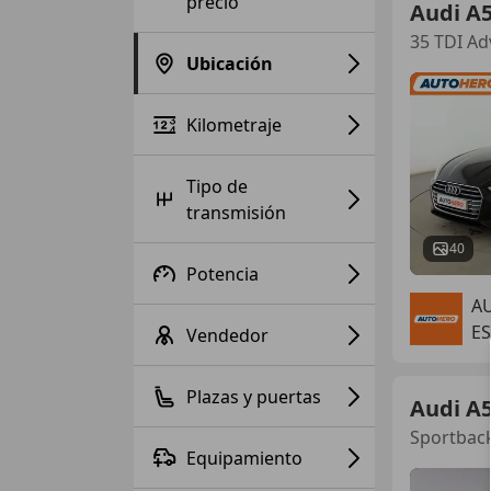
precio
Audi A
35 TDI A
Ubicación
Kilometraje
Tipo de
transmisión
40
Potencia
A
ES
Vendedor
Plazas y puertas
Audi A
Sportbac
Equipamiento