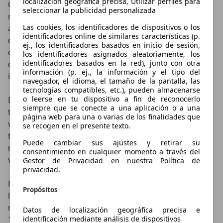
localización geográfica precisa, Utilizar perfiles para
Con respecto al que portaba el anterior Xtrail, se
seleccionar la publicidad personalizada
reducido la cilindrada (de 2.2 a 2.0) pero se han
Las cookies, los identificadores de dispositivos o los
aumentado las potencias. Este motor gasoil ha sido
identificadores online de similares características (p.
desarrollado entre Nissan y Renault y puede elegirse
ej., los identificadores basados en inicio de sesión,
con 150 o 173 cv. Las dos opciones cuentan con filtro
los identificadores asignados aleatoriamente, los
identificadores basados en la red), junto con otra
de partículas DPF de serie. El de 173 cv lleva
información (p. ej., la información y el tipo del
intercooler.
navegador, el idioma, el tamaño de la pantalla, las
tecnologías compatibles, etc.), pueden almacenarse
o leerse en tu dispositivo a fin de reconocerlo
En general es un motor redondo y muy elástico, pero
siempre que se conecte a una aplicación o a una
también sonoro, aunque filtra muy bien las
página web para una o varias de los finalidades que
vibraciones. No hemos probado el de 173 cv pero éste
se recogen en el presente texto.
transmite ligereza suficiente al conjunto y permite
Puede cambiar sus ajustes y retirar su
recuperaciones aceptables en cuarta y quinta
consentimiento en cualquier momento a través del
velocidad.
Gestor de Privacidad en nuestra Política de
privacidad.
Para los que quieran un uso mayoritario por campo,
Propósitos
las marchas segunda y tercera entregan el par desde
muy abajo y a lo largo de un gran margen (desde las
Datos de localización geográfica precisa e
1700 hasta prácticamente las 4000 rpm). El juego de
identificación mediante análisis de dispositivos