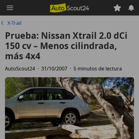
Saltar
al
contenido
X-Trail
principal
Prueba: Nissan Xtrail 2.0 dCi
150 cv – Menos cilindrada,
más 4x4
AutoScout24
·
31/10/2007
·
5 minutos de lectura