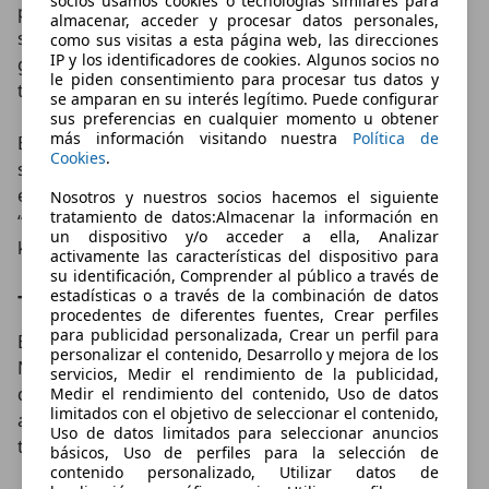
socios usamos cookies o tecnologías similares para
predecir mínimamente la reacción a través de los
almacenar, acceder y procesar datos personales,
sensores de cada rueda (que vigilan la velocidad de
como sus visitas a esta página web, las direcciones
IP y los identificadores de cookies. Algunos socios no
giro, el ángulo de dirección y las aceleraciones
le piden consentimiento para procesar tus datos y
transversales).
se amparan en su interés legítimo. Puede configurar
sus preferencias en cualquier momento u obtener
más información visitando nuestra
Política de
El sistema de tracción se puede escoger mediante un
Cookies
.
sistema de rueda parecido al de modelos Suzuki como
el SX4. Una diferencia con éste último es que el modo
Nosotros y nuestros socios hacemos el siguiente
tratamiento de datos:Almacenar la información en
“LOCK” no se desconecta y pasa a “AUTO” hasta los 60
un dispositivo y/o acceder a ella, Analizar
km/h.
activamente las características del dispositivo para
su identificación, Comprender al público a través de
estadísticas o a través de la combinación de datos
Tres motores y nueva caja automática
procedentes de diferentes fuentes, Crear perfiles
para publicidad personalizada, Crear un perfil para
El bloque de este motor diésel se conoce dentro de
personalizar el contenido, Desarrollo y mejora de los
Nissan con las siglas M1D. Es un cuatro cilindros de
servicios, Medir el rendimiento de la publicidad,
dos litros de cilindrada con culata de 16 válvulas
Medir el rendimiento del contenido, Uso de datos
limitados con el objetivo de seleccionar el contenido,
alimentado por inyección directa por common rail y
Uso de datos limitados para seleccionar anuncios
turbocompresor.
básicos, Uso de perfiles para la selección de
contenido personalizado, Utilizar datos de