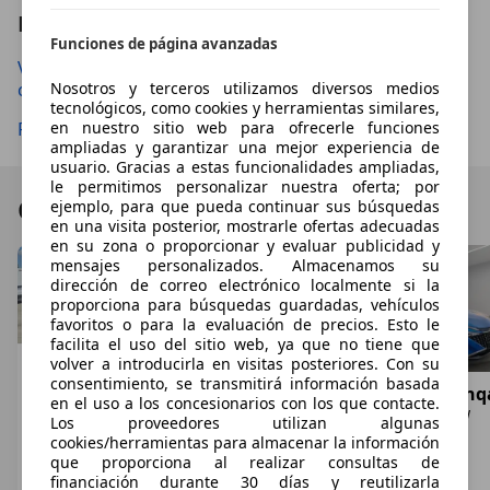
Leer tambien
Funciones de página avanzadas
VÍDEO| Prueba del Nissan Qashqai e-Power: un nuevo
concepto de movilidad
Nosotros y terceros utilizamos diversos medios
tecnológicos, como cookies y herramientas similares,
Primer contacto con el Nissan Ariya e-4orce de 306 CV
en nuestro sitio web para ofrecerle funciones
ampliadas y garantizar una mejor experiencia de
usuario. Gracias a estas funcionalidades ampliadas,
le permitimos personalizar nuestra oferta; por
Ofertas destacadas
ejemplo, para que pueda continuar sus búsquedas
en una visita posterior, mostrarle ofertas adecuadas
en su zona o proporcionar y evaluar publicidad y
mensajes personalizados. Almacenamos su
dirección de correo electrónico localmente si la
proporciona para búsquedas guardadas, vehículos
favoritos o para la evaluación de precios. Esto le
facilita el uso del sitio web, ya que no tiene que
volver a introducirla en visitas posteriores. Con su
consentimiento, se transmitirá información basada
Nissan Qashqai
Nissan 370Z
Nissan Qashq
en el uso a los concesionarios con los que contacte.
Q+2 1.5dCi Tekna Premium 4x2 17´´
Pack
e-POWER 140 kW
Los proveedores utilizan algunas
€ 4.999
€ 19.990
€ 22.520
cookies/herramientas para almacenar la información
que proporciona al realizar consultas de
05/2010
10/2009
11/2025
2
,
8
2
,
8
financiación durante 30 días y reutilizarla