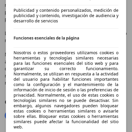
marchas permite además un engranaje diagonal
Publicidad y contenido personalizados, medición de
perfecto gracias a una nueva rejilla de guiado en la
publicidad y contenido, investigación de audiencia y
palanca.
desarrollo de servicios
La caja es de 6 desarrollos en todos los modelos (tanto
Funciones esenciales de la página
manual como automática).
Nosotros o estos proveedores utilizamos cookies o
Nissan tiene previsto que la gama diésel del Xtrail
herramientas y tecnologías similares necesarias
acapare el 93% del total en España. Además se espera
para las funciones esenciales del sitio web y para
conseguir el mismo éxito que cosechó con el anterior
garantizar su correcto funcionamiento.
Normalmente, se utilizan en respuesta a la actividad
modelo, del que vendió 800.000 unidades en todo el
del usuario para habilitar funciones importantes
mundo y de las que 300.000 fueron sólo para Europa.
como la configuración y el mantenimiento de la
información de inicio de sesión o las preferencias de
privacidad. Normalmente, el uso de estas cookies o
tecnologías similares no se puede desactivar. Sin
Compartir el artículo
embargo, algunos navegadores pueden bloquear
estas cookies o herramientas similares o avisarle
sobre ellas. Bloquear estas cookies o herramientas
similares puede afectar la funcionalidad del sitio
web.