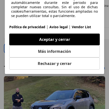
215.000 km
107.000 km
22.129 km
automáticamente durante este periodo para
Diésel
Gasolina
Electro/Gasolina
completar nuevas consultas. Sin el uso de dichas
5,2 l/100 km (mixto)
10,5 l/100 km (mixto)
- (l/100 km)
cookies/herramientas, estas funciones ampliadas no
se pueden utilizar total o parcialmente.
Nuevo
|
|
Política de privacidad
Aviso legal
Vendor List
Profesional
Profesional
Profesional
ES 28810
ES 28945
ES 46138
Aceptar y cerrar
Ver todo
Más información
Rechazar y cerrar
Todos los artículos
Ver todo