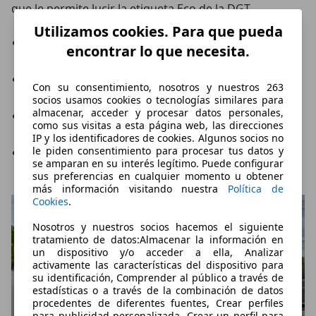
que le permite lucir la etiqueta Eco de la DGT.
Utilizamos cookies. Para que pueda
1.3 de 140 CV
con caja de cambios manual de seis
encontrar lo que necesita.
relaciones y tracción delantera.
1.3 de 158 CV
con caja de cambios manual de seis
Con su consentimiento, nosotros y nuestros 263
relaciones y tracción delantera.
socios usamos cookies o tecnologías similares para
almacenar, acceder y procesar datos personales,
1.3 de 158 CV
con caja de cambios automática
como sus visitas a esta página web, las direcciones
XTronic de variador continuo y tracción delantera.
IP y los identificadores de cookies. Algunos socios no
le piden consentimiento para procesar tus datos y
1.3 de 158 CV
con caja de cambios automática
se amparan en su interés legítimo. Puede configurar
XTronic de variador continuo y tracción total.
sus preferencias en cualquier momento u obtener
más información visitando nuestra
Política de
Cookies
.
Nosotros y nuestros socios hacemos el siguiente
tratamiento de datos:Almacenar la información en
un dispositivo y/o acceder a ella, Analizar
activamente las características del dispositivo para
su identificación, Comprender al público a través de
estadísticas o a través de la combinación de datos
procedentes de diferentes fuentes, Crear perfiles
para publicidad personalizada, Crear un perfil para