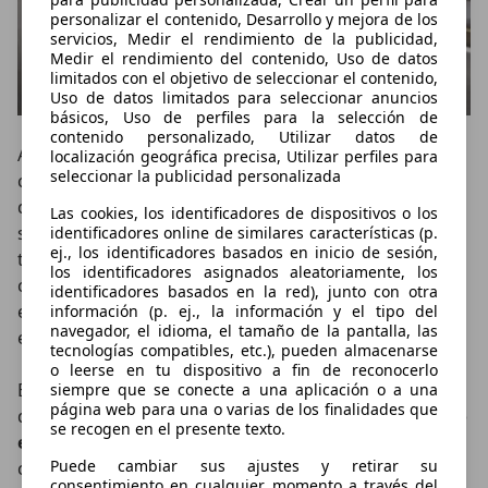
personalizar el contenido, Desarrollo y mejora de los
servicios, Medir el rendimiento de la publicidad,
Medir el rendimiento del contenido, Uso de datos
limitados con el objetivo de seleccionar el contenido,
Uso de datos limitados para seleccionar anuncios
básicos, Uso de perfiles para la selección de
contenido personalizado, Utilizar datos de
A ellos se unirá el año que viene un
Qashqai e-Power
localización geográfica precisa, Utilizar perfiles para
seleccionar la publicidad personalizada
con un 1.5 de gasolina que actuará como generador
de corriente para un motor eléctrico de 190 CV que
Las cookies, los identificadores de dispositivos o los
será el encargado de mover las ruedas. Esta
identificadores online de similares características (p.
ej., los identificadores basados en inicio de sesión,
tecnología no llega a catalogarse como híbrido
los identificadores asignados aleatoriamente, los
convencional ni como eléctrico de autonomía
identificadores basados en la red), junto con otra
extendida, por lo que todavía no está confirmado qué
información (p. ej., la información y el tipo del
navegador, el idioma, el tamaño de la pantalla, las
etiqueta medioambiental llevará.
tecnologías compatibles, etc.), pueden almacenarse
o leerse en tu dispositivo a fin de reconocerlo
En cuanto a la transmisión XTronic, el centro técnico
siempre que se conecte a una aplicación o a una
página web para una o varias de los finalidades que
de Barcelona ha trabajado en
adaptarla más al gusto
se recogen en el presente texto.
europeo
, dotándola de una mayor suavidad para
Puede cambiar sus ajustes y retirar su
conducción normal y de una mayor viveza para
consentimiento en cualquier momento a través del