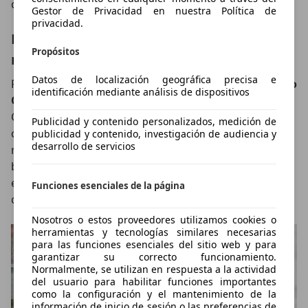
conducción deportiva.
Gestor de Privacidad en nuestra Política de
privacidad.
Nueva plataforma para un coche mucho
Propósitos
más ágil
Datos de localización geográfica precisa e
Para explicar el
comportamiento dinámico del nuevo
identificación mediante análisis de dispositivos
Qashqai
hay que hablar de la nueva plataforma CMF-
C. Y es que este esqueleto ha permitido hacer un
Publicidad y contenido personalizados, medición de
coche hasta 60 kg más liviano y hasta un 41% más
publicidad y contenido, investigación de audiencia y
desarrollo de servicios
rígido. Eso sí, conviene aclarar que, aunque sí es
bastante más ágil, no ha perdido el confort necesario
en todo compacto a la hora de viajar o circular por
Funciones esenciales de la página
ciudad.
Nosotros o estos proveedores utilizamos cookies o
herramientas y tecnologías similares necesarias
para las funciones esenciales del sitio web y para
garantizar su correcto funcionamiento.
Normalmente, se utilizan en respuesta a la actividad
del usuario para habilitar funciones importantes
como la configuración y el mantenimiento de la
información de inicio de sesión o las preferencias de