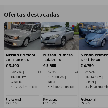
Ofertas destacadas
Nissan Primera
Nissan Primera
Nissan Prime
2.0 Elegance Aut.
1.9dCi Acenta
1.9dCi Line Up
€ 3.400
€ 3.500
€ 4.750
04/1999
02/2005
01/2005
2
,
8
2
,
8
107.000 km
167.000 km
165.643 km
Gasolina
Diésel
Diésel
8,1 l/100 km (mixto)
5,7 l/100 km (mixto)
5,7 l/100 km (mix
Profesional
Profesional
Profesional
ES 28100
ES 17500
ES 3600