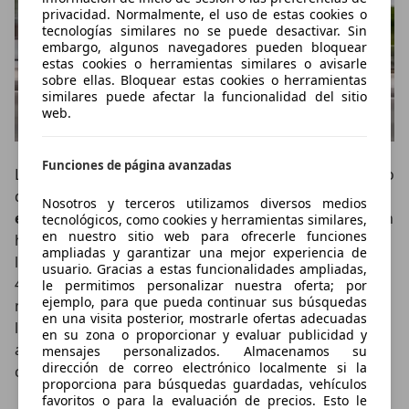
privacidad. Normalmente, el uso de estas cookies o
tecnologías similares no se puede desactivar. Sin
embargo, algunos navegadores pueden bloquear
estas cookies o herramientas similares o avisarle
sobre ellas. Bloquear estas cookies o herramientas
similares puede afectar la funcionalidad del sitio
web.
Funciones de página avanzadas
La suspensión lleva por lo general un eje rígido trasero
que, como decimos, ya ofrece una
buena relación
Nosotros y terceros utilizamos diversos medios
entre comodidad y estabilidad
. No obstante, también
tecnológicos, como cookies y herramientas similares,
en nuestro sitio web para ofrecerle funciones
hay disponible un eje Multilink que está supeditado a
ampliadas y garantizar una mejor experiencia de
las unidades con llantas de 20 pulgadas o a la versión
usuario. Gracias a estas funcionalidades ampliadas,
4WD. Aunque todavía no ha llegado al catálogo, la
le permitimos personalizar nuestra oferta; por
ejemplo, para que pueda continuar sus búsquedas
marca nos ha confirmado que en un futuro no muy
en una visita posterior, mostrarle ofertas adecuadas
lejano podría añadirse a las opciones una suspensión
en su zona o proporcionar y evaluar publicidad y
adaptativa que brindaría aún más versatilidad a los
mensajes personalizados. Almacenamos su
dirección de correo electrónico localmente si la
clientes del Qashqai.
proporciona para búsquedas guardadas, vehículos
favoritos o para la evaluación de precios. Esto le