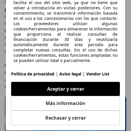
Con respecto a la dirección,
ha ganado -y mucho- en
facilita el uso del sitio web, ya que no tiene que
volver a introducirla en visitas posteriores. Con su
precisión
. Según los ingenieros, se ha reducido el
consentimiento, se transmitirá información basada
ratio y se ha colocado el motor de asistencia en la
en el uso a los concesionarios con los que contacte.
cremallera, en vez de en la columna, para obtener una
Los proveedores utilizan algunas
cookies/herramientas para almacenar la información
respuesta más directa y deportiva. El tacto, no
que proporciona al realizar consultas de
obstante, sigue siendo muy del gusto de los usuarios
financiación durante 30 días y reutilizarla
del Qashqai con un peso muy ligero para facilitar las
automáticamente durante este periodo para
completar nuevas consultas. Sin el uso de dichas
maniobras urbanas.
cookies/herramientas, estas funciones ampliadas no
se pueden utilizar total o parcialmente.
El
precio del Nissan Qashqai 2021
parte de los 25.650
euros, con un salto de 5.600 euros más para el
|
|
Política de privacidad
Aviso legal
Vendor List
acabado intermedio N-Connecta, que será la opción
más vendida, según las previsiones de la marca.
Aceptar y cerrar
Más información
Rechazar y cerrar