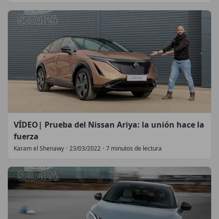
VÍDEO| Prueba del Nissan Ariya: la unión hace la
fuerza
Karam el Shenawy
·
23/03/2022
·
7 minutos de lectura