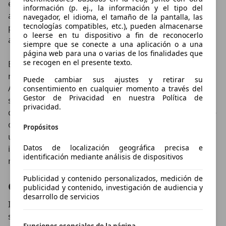
este último 34 son los litros que gana frente al
información (p. ej., la información y el tipo del
anterior e-Soul, dejando el dato en 315, volumen que
navegador, el idioma, el tamaño de la pantalla, las
tecnologías compatibles, etc.), pueden almacenarse
puede pasar a ser de 1.339 litros con la segunda fila
o leerse en tu dispositivo a fin de reconocerlo
abatida, dejando además un piso plano.
siempre que se conecte a una aplicación o a una
página web para una o varias de los finalidades que
se recogen en el presente texto.
En el puesto de conducción, piloto y acompañante
notarán un aumento considerable de la calidad.
Puede cambiar sus ajustes y retirar su
Además de los materiales blandos en todo el
consentimiento en cualquier momento a través del
Gestor de Privacidad en nuestra Política de
salpicadero, destaca el montaje de una pantalla
privacidad.
central de 10,25 pulgadas en formato panorámico que
ofrece un funcionamiento ultra-intuitivo. Disponible
Propósitos
únicamente en los acabados más altos (de serie
Datos de localización geográfica precisa e
incorpora una de 7), incluye una de las grandes
identificación mediante análisis de dispositivos
novedades del e-Soul: el sistema UVO.
Publicidad y contenido personalizados, medición de
Conectado al futuro
publicidad y contenido, investigación de audiencia y
desarrollo de servicios
Implantado por primera vez en un KIA (el siguiente
será el XCeed) utiliza su propia tarjeta SIM para
Funciones esenciales de la página