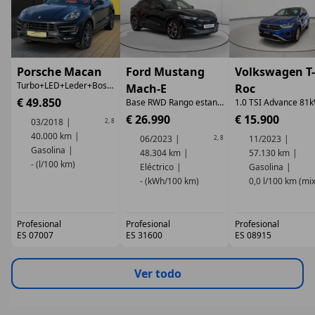
Porsche Macan
Ford Mustang
Volkswagen T-
Turbo+LED+Leder+Bose+Kamera
Mach-E
Roc
€ 49.850
Base RWD Rango estandar
1.0 TSI Advance 81
€ 26.990
€ 15.900
03/2018
2
,
8
40.000 km
06/2023
11/2023
2
,
8
Gasolina
48.304 km
57.130 km
- (l/100 km)
Eléctrico
Gasolina
- (kWh/100 km)
0,0 l/100 km (mix
Profesional
Profesional
Profesional
ES 07007
ES 31600
ES 08915
Ver todo