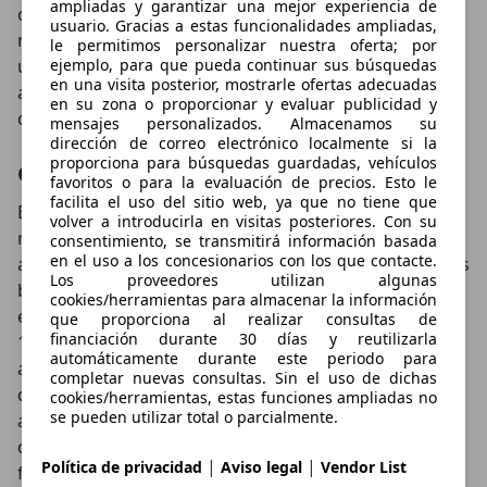
ampliadas y garantizar una mejor experiencia de
como programarla para beneficiarse de las tarifas
usuario. Gracias a estas funcionalidades ampliadas,
más económicas. Por último, también permite que los
le permitimos personalizar nuestra oferta; por
usuarios comprueben la localización del vehículo y
ejemplo, para que pueda continuar sus búsquedas
en una visita posterior, mostrarle ofertas adecuadas
accedan a sus notificaciones de informes y
en su zona o proporcionar y evaluar publicidad y
diagnósticos.
mensajes personalizados. Almacenamos su
dirección de correo electrónico localmente si la
proporciona para búsquedas guardadas, vehículos
Gama y precios
favoritos o para la evaluación de precios. Esto le
facilita el uso del sitio web, ya que no tiene que
El nuevo KIA e-Soul ya se encuentra a la venta en
volver a introducirla en visitas posteriores. Con su
nuestro país, estando disponible con tres niveles de
consentimiento, se transmitirá información basada
en el uso a los concesionarios con los que contacte.
acabado (dos en el caso del Long Range). Desde el más
Los proveedores utilizan algunas
básico, Concept (solo disponible para el Estandar)
cookies/herramientas para almacenar la información
equipa freno de estacionamiento eléctrico, llantas de
que proporciona al realizar consultas de
financiación durante 30 días y reutilizarla
18 pulgadas sobre neumáticos 215/55, 6 airbags,
automáticamente durante este periodo para
asistente activo de mantenimiento de carril, detector
completar nuevas consultas. Sin el uso de dichas
de fatiga, asistente automático de luces de carretera,
cookies/herramientas, estas funciones ampliadas no
se pueden utilizar total o parcialmente.
asistente de frenada de emergencia en ciudad con
detector de peatones, llamada de emergencia e-Call,
|
|
Política de privacidad
Aviso legal
Vendor List
faros Full LED, retrovisores exteriores plegables y