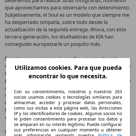
detenemos para realizar unas fotografías, momento
que aprovechamos para observarlo con detenimiento.
Subjetivamente, el Soul es un modelo que siempre me
ha despertado simpatía, sobre todo desde la
actualización de la segunda entrega. Ahora, con esta
tercera generación, los diseñadores de KIA han
conseguido europeizarle un poquito más.
En primera persona se le percibe un aspecto más
musculoso y robusto, con un frontal ancho, unas luces
Utilizamos cookies. Para que pueda
estilizadas (Full LED de serie) y unos pasos de rueda
encontrar lo que necesita.
prominentes. Las llantas de 17 pulgadas con un diseño
aerodinámico o el techo bicolor que da sensación de
Con su consentimiento, nosotros y nuestros 263
ser flotante le confieren cierta deportividad; mientras
socios usamos cookies o tecnologías similares para
que la zaga, con unos paragolpes robustos y, sobre
almacenar, acceder y procesar datos personales,
como sus visitas a esta página web, las direcciones
todo, unos grupos ópticos en forma de ‘u’ invertida,
IP y los identificadores de cookies. Algunos socios no
aumentan la vistosidad.
le piden consentimiento para procesar tus datos y
se amparan en su interés legítimo. Puede configurar
sus preferencias en cualquier momento u obtener
Como opción, el e-Soul está disponible con un pack
más información visitando nuestra
Política de