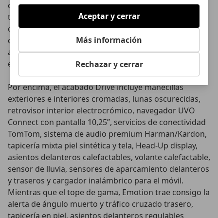
calefactables con el intermitente integrado, barras de
Aceptar y cerrar
techo, pantalla central de 7 pulgadas, cámara trasera,
conectividad Android Auto y Apple Car Play,
Más información
climatizador automático, control de crucero
adaptativo con Stop&Go y botón de arranque
electrónico con llave inteligente.
Rechazar y cerrar
Por encima, el acabado Drive incluye manecillas
exteriores e interiores cromadas, lunas oscurecidas,
retrovisor interior electrocrómico, navegador UVO
Connect con pantalla 10,25”, servicios de conectividad
TomTom, sistema de audio premium Harman/Kardon,
tapicería mixta piel sintética y tela, Head-Up display,
asientos delanteros calefactables, volante calefactable,
sensor de lluvia, sensores de aparcamiento delanteros
y traseros y cargador inalámbrico para el móvil.
Mientras que el tope de gama, Emotion trae consigo la
alerta de ángulo muerto y tráfico cruzado trasero,
tapicería en piel, asientos delanteros regulables