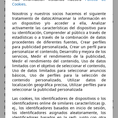
SUV que afianza su carácter campero gracias a los
Cookies
.
paragolpes exclusivos con protecciones en aluminio o
Nosotros y nuestros socios hacemos el siguiente
a la tira de plástico que recubre toda la parte inferior y
tratamiento de datos:Almacenar la información en
que es tan característica de los todocaminos. Todo ello
un dispositivo y/o acceder a ella, Analizar
envuelto en unas dimensiones que, por cierto, son
activamente las características del dispositivo para
su identificación, Comprender al público a través de
más grandes que las de su predecesor. En concreto
estadísticas o a través de la combinación de datos
crece 5,5 cm a lo largo y 0,5 a lo alto, manteniendo su
procedentes de diferentes fuentes, Crear perfiles
anchura y dejando sus cotas, respectivamente, en los
para publicidad personalizada, Crear un perfil para
personalizar el contenido, Desarrollo y mejora de los
4,19, 1,60 y 1,80 metros.
servicios, Medir el rendimiento de la publicidad,
Medir el rendimiento del contenido, Uso de datos
Amplio, sin duda
limitados con el objetivo de seleccionar el contenido,
Uso de datos limitados para seleccionar anuncios
básicos, Uso de perfiles para la selección de
En el habitáculo ese crecimiento exterior tiene
contenido personalizado, Utilizar datos de
consecuencias en un mayor espacio para los
localización geográfica precisa, Utilizar perfiles para
ocupantes. KIA nos dice que solo la altura libre al
seleccionar la publicidad personalizada
techo de la segunda fila se ve reducida en
Las cookies, los identificadores de dispositivos o los
comparación con el anterior (debido a la colocación de
identificadores online de similares características (p.
las baterías), pero tanto la zona delantera como, sobre
ej., los identificadores basados en inicio de sesión,
los identificadores asignados aleatoriamente, los
todo, el maletero aumentan su amplitud. En cuanto a
identificadores basados en la red), junto con otra