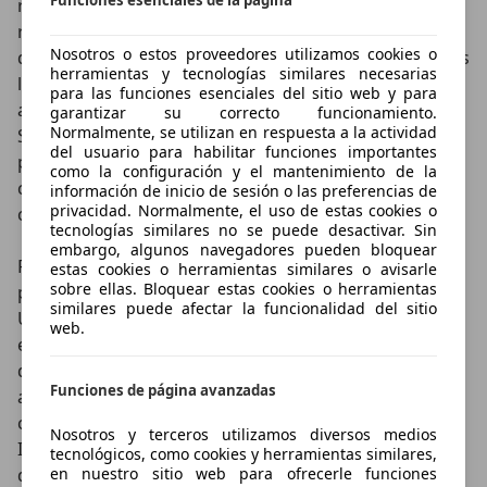
recabar y actualizar información en tiempo real
relativa al tráfico, previsiones meteorológicas, puntos
Nosotros o estos proveedores utilizamos cookies o
de interés y precios del combustible, así como posibles
herramientas y tecnologías similares necesarias
lugares de estacionamiento, en la calle o en
para las funciones esenciales del sitio web y para
aparcamientos, su precio, ubicación y disponibilidad.
garantizar su correcto funcionamiento.
Normalmente, se utilizan en respuesta a la actividad
Soluciones a las que se suma, en este e-Soul,
del usuario para habilitar funciones importantes
proporcionar información sobre las estaciones de
como la configuración y el mantenimiento de la
carga: situación, disponibilidad y compatibilidad de la
información de inicio de sesión o las preferencias de
privacidad. Normalmente, el uso de estas cookies o
conexión.
tecnologías similares no se puede desactivar. Sin
embargo, algunos navegadores pueden bloquear
Para que la experiencia sea más completa, KIA
estas cookies o herramientas similares o avisarle
sobre ellas. Bloquear estas cookies o herramientas
proporciona de manera gratuita la aplicación móvil
similares puede afectar la funcionalidad del sitio
UVO Connect, tanto para Apple como Android. Desde
web.
ella, el usuario podrá comprobar los datos de
diagnóstico sobre el coche, los recorridos que realiza
Funciones de página avanzadas
así como hacer uso de funciones remotas: activar el
climatizador o enviar destinos al coche antes del viaje.
Nosotros y terceros utilizamos diversos medios
Igualmente, se puede comprobar el estado de carga
tecnológicos, como cookies y herramientas similares,
de la batería, iniciar o detener el proceso de carga así
en nuestro sitio web para ofrecerle funciones