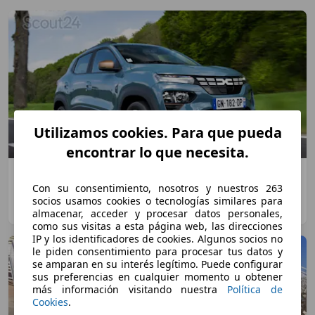
Utilizamos cookies. Para que pueda
encontrar lo que necesita.
Primera prueba del Dacia Spring Extreme:
Con su consentimiento, nosotros y nuestros 263
evolución natural
socios usamos cookies o tecnologías similares para
Karam el Shenawy
·
30/05/2023
·
7 minutos de lectura
almacenar, acceder y procesar datos personales,
como sus visitas a esta página web, las direcciones
IP y los identificadores de cookies. Algunos socios no
le piden consentimiento para procesar tus datos y
se amparan en su interés legítimo. Puede configurar
sus preferencias en cualquier momento u obtener
más información visitando nuestra
Política de
Cookies
.