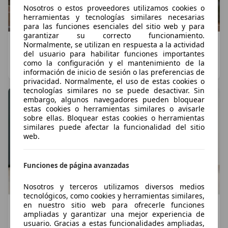
Nosotros o estos proveedores utilizamos cookies o
herramientas y tecnologías similares necesarias
para las funciones esenciales del sitio web y para
garantizar su correcto funcionamiento.
Contacto con el Dacia Bigster 2025: más que un
Normalmente, se utilizan en respuesta a la actividad
del usuario para habilitar funciones importantes
Duster estirado
como la configuración y el mantenimiento de la
Javier Montoro
·
26/04/2025
·
7 minutos de lectura
información de inicio de sesión o las preferencias de
privacidad. Normalmente, el uso de estas cookies o
tecnologías similares no se puede desactivar. Sin
embargo, algunos navegadores pueden bloquear
estas cookies o herramientas similares o avisarle
sobre ellas. Bloquear estas cookies o herramientas
similares puede afectar la funcionalidad del sitio
web.
Funciones de página avanzadas
Nosotros y terceros utilizamos diversos medios
tecnológicos, como cookies y herramientas similares,
en nuestro sitio web para ofrecerle funciones
Dacia Bigster 2024: relación calidad-precio en
ampliadas y garantizar una mejor experiencia de
versión SUV
usuario. Gracias a estas funcionalidades ampliadas,