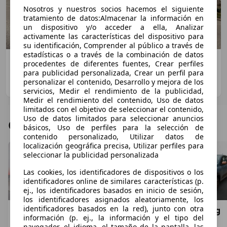
Nosotros y nuestros socios hacemos el siguiente
tratamiento de datos:Almacenar la información en
un dispositivo y/o acceder a ella, Analizar
activamente las características del dispositivo para
su identificación, Comprender al público a través de
estadísticas o a través de la combinación de datos
VÍDEO | Prueba del Dacia Spring 100% eléctrico:
procedentes de diferentes fuentes, Crear perfiles
¿el mejor coche de ciudad?
para publicidad personalizada, Crear un perfil para
personalizar el contenido, Desarrollo y mejora de los
14/03/2022
·
4 minutos de lectura
servicios, Medir el rendimiento de la publicidad,
Medir el rendimiento del contenido, Uso de datos
limitados con el objetivo de seleccionar el contenido,
Uso de datos limitados para seleccionar anuncios
Ofertas de Dacia Spring
básicos, Uso de perfiles para la selección de
contenido personalizado, Utilizar datos de
localización geográfica precisa, Utilizar perfiles para
seleccionar la publicidad personalizada
Las cookies, los identificadores de dispositivos o los
identificadores online de similares características (p.
ej., los identificadores basados en inicio de sesión,
los identificadores asignados aleatoriamente, los
identificadores basados en la red), junto con otra
Dacia Spring
Dacia Spring
Dacia Spring
información (p. ej., la información y el tipo del
Comfort Plus Electric 33kW (45CV)
BEV 27KWH 48KW EXTREME AUTO 65 5P
Extreme 52kW
navegador, el idioma, el tamaño de la pantalla, las