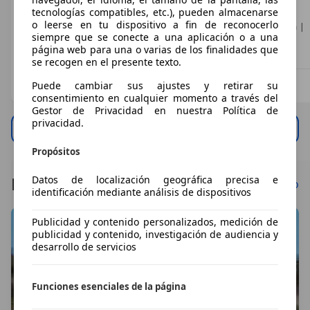
€ 8.490
€ 11.430
€ 14.900
1
1
tecnologías compatibles, etc.), pueden almacenarse
o leerse en tu dispositivo a fin de reconocerlo
05/2021
12/2023
04/2026
10 km
2
,
8
2
,
8
siempre que se conecte a una aplicación o a una
37.669 km
21.909 km
Eléctrico
Eléctrico
Eléctrico
- (kWh/100 km)
página web para una o varias de los finalidades que
- (kWh/100 km)
- (kWh/100 km)
se recogen en el presente texto.
Profesional
Profesional
Profesional
Puede cambiar sus ajustes y retirar su
ES 28918
ES 28914
ES 29680
consentimiento en cualquier momento a través del
Gestor de Privacidad en nuestra Política de
privacidad.
Ver todo
Propósitos
Dacia: Últimos artículos
Datos de localización geográfica precisa e
Ver todo
identificación mediante análisis de dispositivos
Publicidad y contenido personalizados, medición de
publicidad y contenido, investigación de audiencia y
desarrollo de servicios
Funciones esenciales de la página