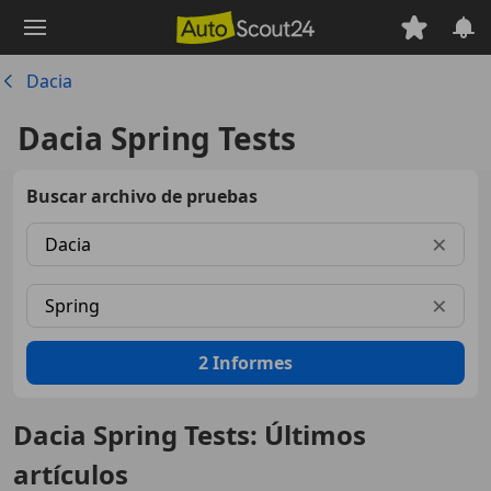
Saltar
al
contenido
Dacia
principal
Dacia Spring Tests
Buscar archivo de pruebas
Marca
×
Modelo
×
2
Informes
Dacia Spring Tests: Últimos
artículos