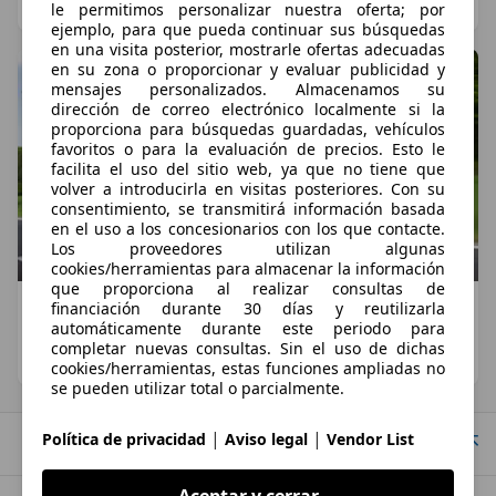
Ignacio Crocicchia
·
14/11/2024
·
4 minutos de lectura
le permitimos personalizar nuestra oferta; por
ejemplo, para que pueda continuar sus búsquedas
en una visita posterior, mostrarle ofertas adecuadas
en su zona o proporcionar y evaluar publicidad y
mensajes personalizados. Almacenamos su
dirección de correo electrónico localmente si la
proporciona para búsquedas guardadas, vehículos
favoritos o para la evaluación de precios. Esto le
facilita el uso del sitio web, ya que no tiene que
volver a introducirla en visitas posteriores. Con su
consentimiento, se transmitirá información basada
en el uso a los concesionarios con los que contacte.
Los proveedores utilizan algunas
cookies/herramientas para almacenar la información
que proporciona al realizar consultas de
Primera prueba del Dacia Spring Extreme:
financiación durante 30 días y reutilizarla
automáticamente durante este periodo para
evolución natural
completar nuevas consultas. Sin el uso de dichas
Karam el Shenawy
·
30/05/2023
·
7 minutos de lectura
cookies/herramientas, estas funciones ampliadas no
se pueden utilizar total o parcialmente.
|
|
Política de privacidad
Aviso legal
Vendor List
Ir arriba
Aceptar y cerrar