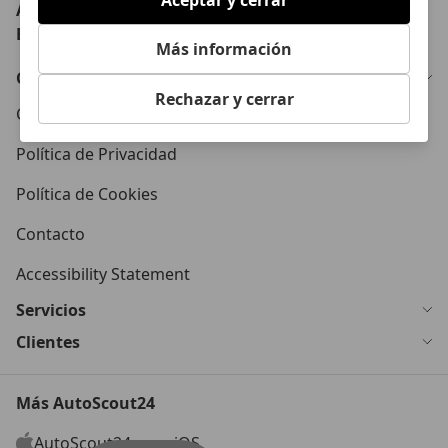
AutoScout24: el mayor mercado de automoción de
Europa
Más información
Conócenos
Rechazar y cerrar
Condiciones Generales
Política de Privacidad
Política de Cookies
Contacto
Accessibility Statement
Servicios
Clientes
Más AutoScout24
AutoScout24 para iOS