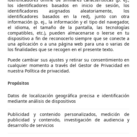
los identificadores basados en inicio de sesión, los
identificadores asignados aleatoriamente, los
identificadores basados en la red), junto con otra
información (p. ej., la información y el tipo del navegador,
el idioma, el tamaño de la pantalla, las tecnologías
ba: Cadillac CTS V6 3.6 AWD – La cuarta dimensión
compatibles, etc.), pueden almacenarse o leerse en tu
 mm de longitud, 1842 mm de anchura y 1463 mm de altura.
dispositivo a fin de reconocerlo siempre que se conecte a
una aplicación o a una página web para una o varias de
llac CTS, que gracias al acabado de su habitáculo y al siste
los finalidades que se recogen en el presente texto.
jeros durante la marcha parezca de otra dimensión.
Puede cambiar sus ajustes y retirar su consentimiento en
 Jimena / AutoScout24 Fotos: Alberto Fernández
·
02/09/2008
·
7 minutos de lect
cualquier momento a través del Gestor de Privacidad en
 más
nuestra Política de privacidad.
Propósitos
Datos de localización geográfica precisa e identificación
mediante análisis de dispositivos
Publicidad y contenido personalizados, medición de
ba: Cadillac BLS 2.8 T V6 – Siempre será americano
publicidad y contenido, investigación de audiencia y
LS es una buena muestra de que Cadillac quiere hacerse nota
desarrollo de servicios
os elementos similares al Saab 9-3, la berlina estadounide