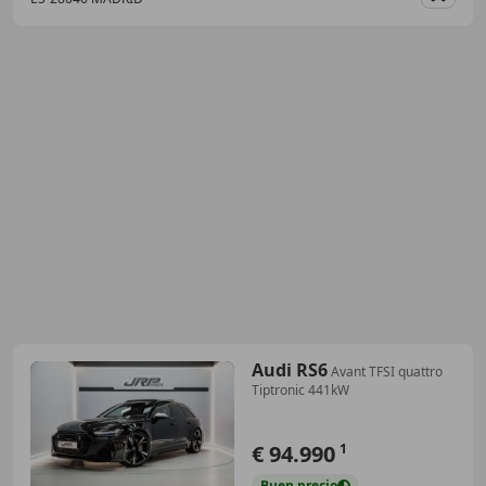
Guar
Audi RS6
Avant TFSI quattro
Tiptronic 441kW
€ 94.990
1
Buen
precio