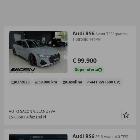
Audi RS6
Avant TFSI quattro
Tiptronic 441kW
€ 99.900
Súper
oferta
03/2023
59.000 km
Gasolina
441 kW (600 CV)
AUTO SALON VILLANUEVA
ES-03581 Alfaz Del Pi
Guar
Audi RS6
RS 6 Avant 4.0 TFSI