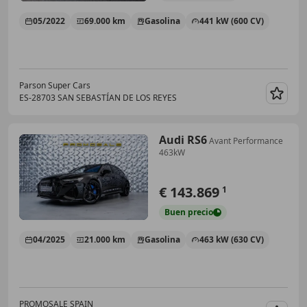
05/2022
69.000 km
Gasolina
441 kW (600 CV)
Parson Super Cars
ES-28703 SAN SEBASTÍAN DE LOS REYES
Guar
Audi RS6
Avant Performance
463kW
€ 143.869
1
Buen
precio
04/2025
21.000 km
Gasolina
463 kW (630 CV)
PROMOSALE SPAIN