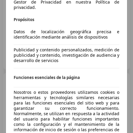
Gestor de Privacidad en nuestra Política de
€ 59.990
privacidad.
Súper
oferta
Propósitos
03/2019
148.000 km
Gasolina
445 kW (605 CV)
Datos de localización geográfica precisa e
identificación mediante análisis de dispositivos
Publicidad y contenido personalizados, medición de
publicidad y contenido, investigación de audiencia y
Particular
desarrollo de servicios
ES-45004 Toledo
Guar
Funciones esenciales de la página
Audi RS6
Avant 4.0 TFSI
quattro Tiptronic
Nosotros o estos proveedores utilizamos cookies o
herramientas y tecnologías similares necesarias
para las funciones esenciales del sitio web y para
€ 51.900
garantizar su correcto funcionamiento.
Normalmente, se utilizan en respuesta a la actividad
Precio
justo
del usuario para habilitar funciones importantes
como la configuración y el mantenimiento de la
08/2014
122.000 km
Gasolina
412 kW (560 CV)
información de inicio de sesión o las preferencias de