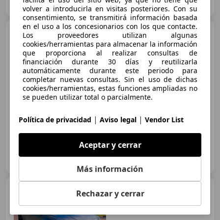
ES-29660 Marbella
Guar
volver a introducirla en visitas posteriores. Con su
consentimiento, se transmitirá información basada
en el uso a los concesionarios con los que contacte.
Audi RS6
Avant Performance
Los proveedores utilizan algunas
463kW
cookies/herramientas para almacenar la información
que proporciona al realizar consultas de
financiación durante 30 días y reutilizarla
€ 151.900
1
automáticamente durante este periodo para
completar nuevas consultas. Sin el uso de dichas
Sin
comparación
cookies/herramientas, estas funciones ampliadas no
se pueden utilizar total o parcialmente.
09/2025
3.900 km
Gasolina
463 kW (630 CV)
|
|
Política de privacidad
Aviso legal
Vendor List
Aceptar y cerrar
KIAN
ES-08008 BARCELONA
Guar
Más información
Audi RS6
RS6 Avant TFSI
Rechazar y cerrar
quattro 25 years Tiptronic 25
years