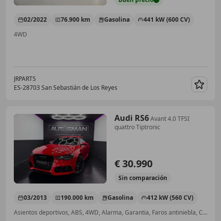
02/2022
76.900 km
Gasolina
441 kW (600 CV)
4WD
JRPARTS
ES-28703 San Sebastián de Los Reyes
Guar
Audi RS6
Avant 4.0 TFSI
quattro Tiptronic
€ 30.990
Sin
comparación
03/2013
190.000 km
Gasolina
412 kW (560 CV)
Asientos deportivos, ABS, 4WD, Alarma, Garantia, Faros antiniebla, Climatizador automático, Bluetooth