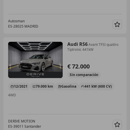
Autosman
ES-28025 MADRID
Guar
Audi RS6
Avant TFSI quattro
Tiptronic 441kW
€ 72.000
Sin
comparación
12/2021
79.000 km
Gasolina
441 kW (600 CV)
4WD
DERIVE MOTION
ES-39011 Santander
Guar