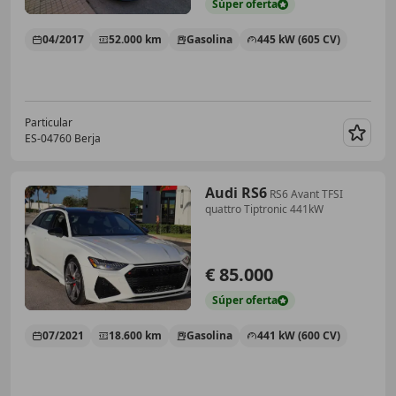
Súper
oferta
04/2017
52.000 km
Gasolina
445 kW (605 CV)
Particular
ES-04760 Berja
Guar
Audi RS6
RS6 Avant TFSI
quattro Tiptronic 441kW
€ 85.000
Súper
oferta
07/2021
18.600 km
Gasolina
441 kW (600 CV)