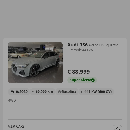
Audi RS6
Avant TFSI quattro
Tiptronic 441kW
€ 88.999
Súper
oferta
10/2020
60.000 km
Gasolina
441 kW (600 CV)
4WD
V.I.P. CARS