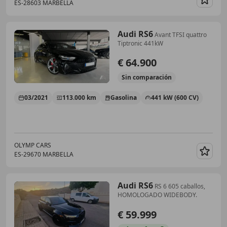
ES-28603 MARBELLA
Guar
Audi RS6
Avant TFSI quattro
Tiptronic 441kW
€ 64.900
Sin
comparación
03/2021
113.000 km
Gasolina
441 kW (600 CV)
OLYMP CARS
ES-29670 MARBELLA
Guar
Audi RS6
RS 6 605 caballos,
HOMOLOGADO WIDEBODY.
€ 59.999