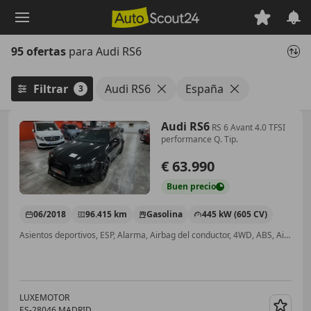
Saltar
al
contenido
95 ofertas
para Audi RS6
principal
Filtrar
Audi RS6
España
3
Audi RS6
RS 6 Avant 4.0 TFSI
performance Q. Tip.
€ 63.990
Buen
precio
06/2018
96.415 km
Gasolina
445 kW (605 CV)
Asientos deportivos, ESP, Alarma, Airbag del conductor, 4WD, ABS, Airbags laterales, Bluetooth
LUXEMOTOR
ES-28046 MADRID