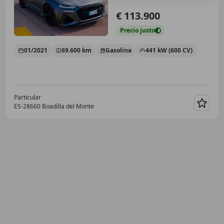
€ 113.900
Precio
justo
01/2021
69.600 km
Gasolina
441 kW (600 CV)
Particular
ES-28660 Boadilla del Monte
Guar