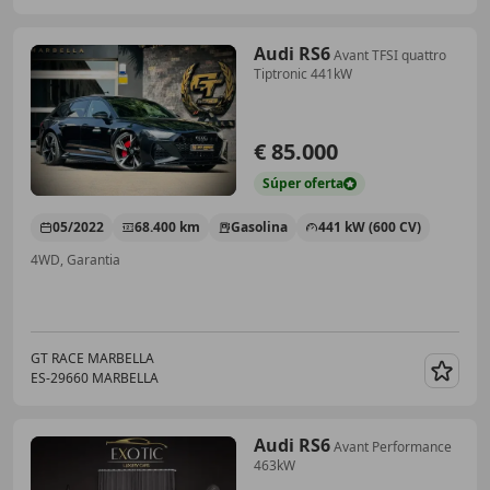
Audi RS6
Avant TFSI quattro
Tiptronic 441kW
€ 85.000
Súper
oferta
05/2022
68.400 km
Gasolina
441 kW (600 CV)
4WD, Garantia
GT RACE MARBELLA
ES-29660 MARBELLA
Guar
Audi RS6
Avant Performance
463kW