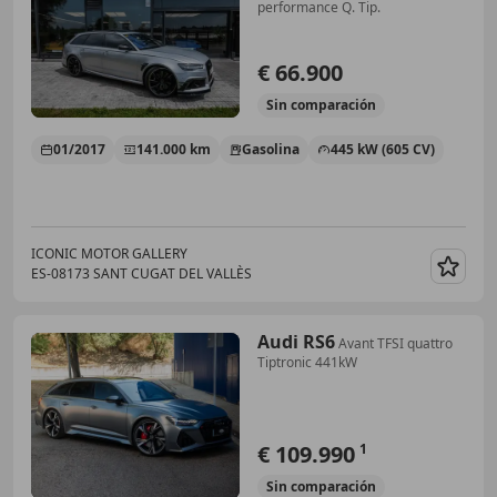
performance Q. Tip.
€ 66.900
Sin
comparación
01/2017
141.000 km
Gasolina
445 kW (605 CV)
ICONIC MOTOR GALLERY
ES-08173 SANT CUGAT DEL VALLÈS
Guar
Audi RS6
Avant TFSI quattro
Tiptronic 441kW
€ 109.990
1
Sin
comparación