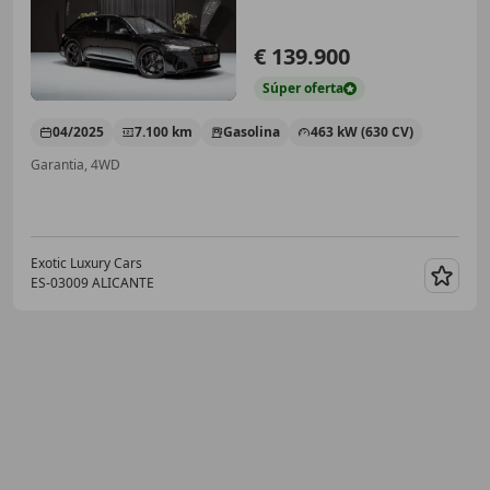
€ 139.900
Súper
oferta
04/2025
7.100 km
Gasolina
463 kW (630 CV)
Garantia, 4WD
Exotic Luxury Cars
ES-03009 ALICANTE
Guar