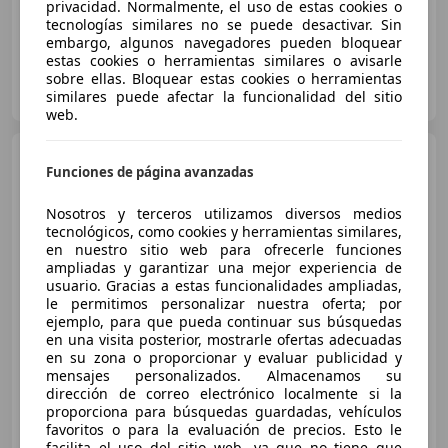
privacidad. Normalmente, el uso de estas cookies o
tecnologías similares no se puede desactivar. Sin
embargo, algunos navegadores pueden bloquear
estas cookies o herramientas similares o avisarle
sobre ellas. Bloquear estas cookies o herramientas
PLACA AUTOMOCION
similares puede afectar la funcionalidad del sitio
ES-15010 A CORUÑA
Guar
web.
Audi RS6
RS6 Avant TFSI
Funciones de página avanzadas
quattro Tiptronic 441kW
Nosotros y terceros utilizamos diversos medios
tecnológicos, como cookies y herramientas similares,
€ 86.000
en nuestro sitio web para ofrecerle funciones
ampliadas y garantizar una mejor experiencia de
Buen
precio
usuario. Gracias a estas funcionalidades ampliadas,
le permitimos personalizar nuestra oferta; por
06/2021
68.400 km
Electro/Gasolina
ejemplo, para que pueda continuar sus búsquedas
en una visita posterior, mostrarle ofertas adecuadas
441 kW (600 CV)
en su zona o proporcionar y evaluar publicidad y
mensajes personalizados. Almacenamos su
dirección de correo electrónico localmente si la
proporciona para búsquedas guardadas, vehículos
favoritos o para la evaluación de precios. Esto le
Particular
facilita el uso del sitio web, ya que no tiene que