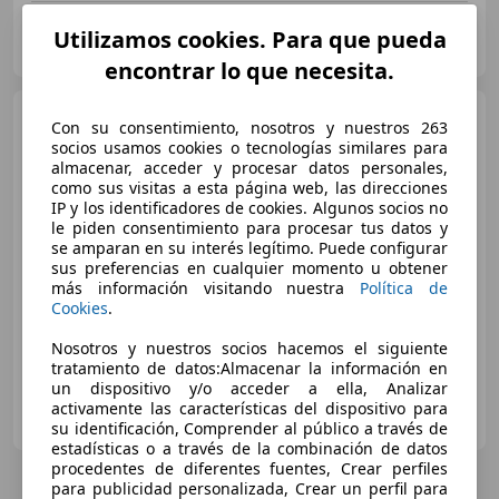
Particular
Utilizamos cookies. Para que pueda
ES-28033 Madrid
Guar
encontrar lo que necesita.
Audi RS6
Avant performance
Con su consentimiento, nosotros y nuestros 263
socios usamos cookies o tecnologías similares para
almacenar, acceder y procesar datos personales,
como sus visitas a esta página web, las direcciones
IP y los identificadores de cookies. Algunos socios no
€ 52.000
le piden consentimiento para procesar tus datos y
se amparan en su interés legítimo. Puede configurar
Súper
oferta
sus preferencias en cualquier momento u obtener
más información visitando nuestra
Política de
01/2016
113.000 km
Gasolina
445 kW (605 CV)
Cookies
.
Nosotros y nuestros socios hacemos el siguiente
tratamiento de datos:Almacenar la información en
un dispositivo y/o acceder a ella, Analizar
Particular
activamente las características del dispositivo para
ES-08818 Olivella
Guar
su identificación, Comprender al público a través de
estadísticas o a través de la combinación de datos
procedentes de diferentes fuentes, Crear perfiles
para publicidad personalizada, Crear un perfil para