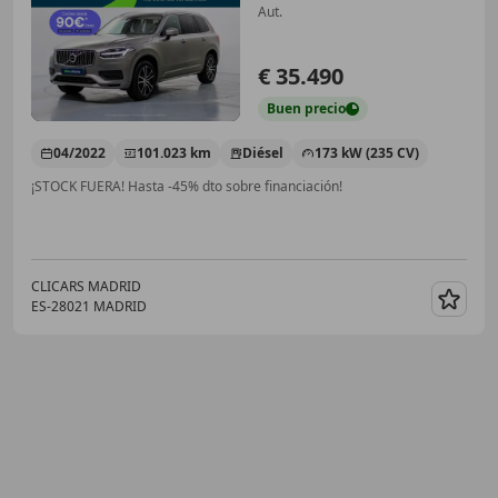
Aut.
€ 35.490
Buen
precio
04/2022
101.023 km
Diésel
173 kW (235 CV)
¡STOCK FUERA! Hasta -45% dto sobre financiación!
CLICARS MADRID
ES-28021 MADRID
Guar