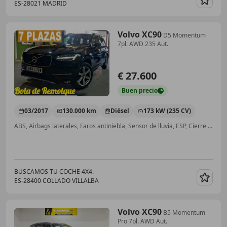
ES-28021 MADRID
Guar
Volvo XC90
D5 Momentum
7pl. AWD 235 Aut.
€ 27.600
Buen
precio
03/2017
130.000 km
Diésel
173 kW (235 CV)
ABS, Airbags laterales, Faros antiniebla, Sensor de lluvia, ESP, Cierre centralizado, Llantas de aleación, Volante multifunción
BUSCAMOS TU COCHE 4X4.
ES-28400 COLLADO VILLALBA
Guar
Volvo XC90
B5 Momentum
Pro 7pl. AWD Aut.