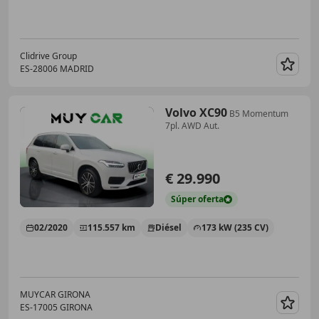
Clidrive Group
ES-28006 MADRID
Guar
Volvo XC90
B5 Momentum
7pl. AWD Aut.
€ 29.990
Súper
oferta
02/2020
115.557 km
Diésel
173 kW (235 CV)
MUYCAR GIRONA
ES-17005 GIRONA
Guar