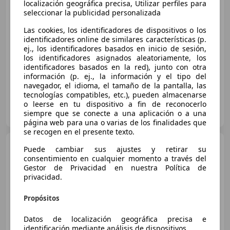
localización geográfica precisa, Utilizar perfiles para
seleccionar la publicidad personalizada
€ 3.800
Las cookies, los identificadores de dispositivos o los
Sin
comparación
identificadores online de similares características (p.
ej., los identificadores basados en inicio de sesión,
02/2008
235.000 km
Diésel
136 kW (185 CV)
los identificadores asignados aleatoriamente, los
identificadores basados en la red), junto con otra
información (p. ej., la información y el tipo del
navegador, el idioma, el tamaño de la pantalla, las
tecnologías compatibles, etc.), pueden almacenarse
o leerse en tu dispositivo a fin de reconocerlo
Particular
siempre que se conecte a una aplicación o a una
ES-03530 la Nucia
Guar
página web para una o varias de los finalidades que
se recogen en el presente texto.
Volvo XC90
XC90 D3
Puede cambiar sus ajustes y retirar su
Momentum 7pl. Aut. Momentum
consentimiento en cualquier momento a través del
Gestor de Privacidad en nuestra Política de
privacidad.
Propósitos
Datos de localización geográfica precisa e
identificación mediante análisis de dispositivos