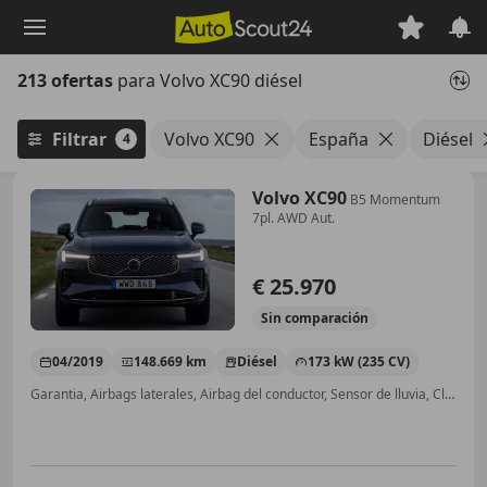
Saltar
al
contenido
213 ofertas
para Volvo XC90 diésel
principal
Filtrar
Volvo XC90
España
Diésel
4
Volvo XC90
B5 Momentum
7pl. AWD Aut.
€ 25.970
Sin
comparación
04/2019
148.669 km
Diésel
173 kW (235 CV)
Garantia, Airbags laterales, Airbag del conductor, Sensor de lluvia, Climatizador automático, 4WD, Cierre centralizado, Control de tracción