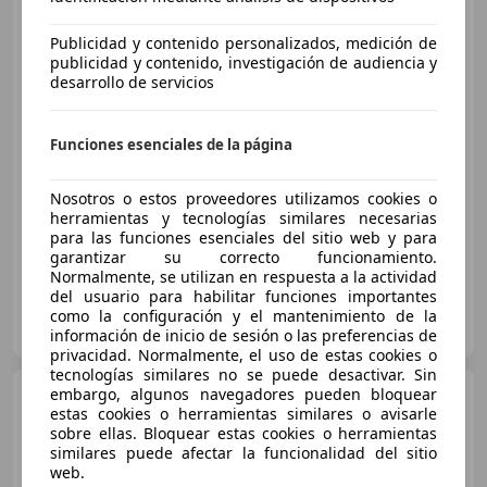
Publicidad y contenido personalizados, medición de
publicidad y contenido, investigación de audiencia y
desarrollo de servicios
€ 8.400
Funciones esenciales de la página
Sin
comparación
Nosotros o estos proveedores utilizamos cookies o
12/2011
215.000 km
Diésel
120 kW (163 CV)
herramientas y tecnologías similares necesarias
para las funciones esenciales del sitio web y para
garantizar su correcto funcionamiento.
Normalmente, se utilizan en respuesta a la actividad
del usuario para habilitar funciones importantes
Particular
como la configuración y el mantenimiento de la
ES-07650 Santayi
Guar
información de inicio de sesión o las preferencias de
privacidad. Normalmente, el uso de estas cookies o
tecnologías similares no se puede desactivar. Sin
embargo, algunos navegadores pueden bloquear
Volvo XC90
D5 Sport
estas cookies o herramientas similares o avisarle
Geartronic 185
sobre ellas. Bloquear estas cookies o herramientas
similares puede afectar la funcionalidad del sitio
web.