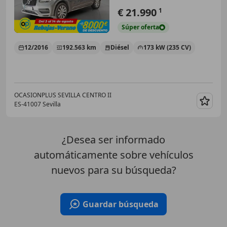
€ 21.990
1
Súper
oferta
12/2016
192.563 km
Diésel
173 kW (235 CV)
OCASIONPLUS SEVILLA CENTRO II
ES-41007 Sevilla
Guar
¿Desea ser informado
automáticamente sobre vehículos
nuevos para su búsqueda?
Guardar búsqueda