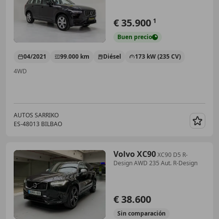
€ 35.900
1
Buen
precio
04/2021
99.000 km
Diésel
173 kW (235 CV)
4WD
AUTOS SARRIKO
ES-48013 BILBAO
Guar
Volvo XC90
XC90 D5 R-
Design AWD 235 Aut. R-Design
€ 38.600
Sin
comparación