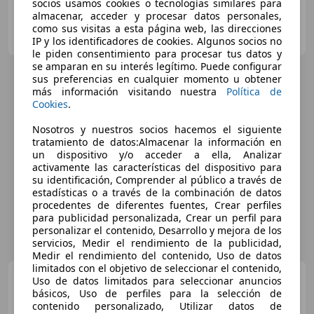
socios usamos cookies o tecnologías similares para
almacenar, acceder y procesar datos personales,
Particular
como sus visitas a esta página web, las direcciones
ES-24400 ponferrada
Guar
IP y los identificadores de cookies. Algunos socios no
le piden consentimiento para procesar tus datos y
se amparan en su interés legítimo. Puede configurar
sus preferencias en cualquier momento u obtener
más información visitando nuestra
Política de
Cookies
.
Nosotros y nuestros socios hacemos el siguiente
tratamiento de datos:Almacenar la información en
un dispositivo y/o acceder a ella, Analizar
activamente las características del dispositivo para
su identificación, Comprender al público a través de
estadísticas o a través de la combinación de datos
procedentes de diferentes fuentes, Crear perfiles
para publicidad personalizada, Crear un perfil para
personalizar el contenido, Desarrollo y mejora de los
servicios, Medir el rendimiento de la publicidad,
Medir el rendimiento del contenido, Uso de datos
limitados con el objetivo de seleccionar el contenido,
Volvo XC90
XC90 D5
Uso de datos limitados para seleccionar anuncios
Momentum Geartronic 185
básicos, Uso de perfiles para la selección de
Momentum
contenido personalizado, Utilizar datos de