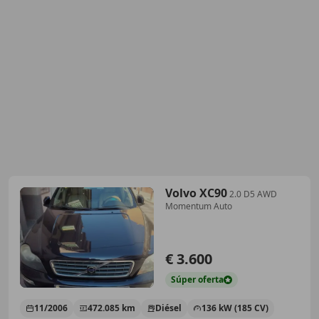
Volvo XC90
2.0 D5 AWD
Momentum Auto
€ 3.600
Súper
oferta
11/2006
472.085 km
Diésel
136 kW (185 CV)