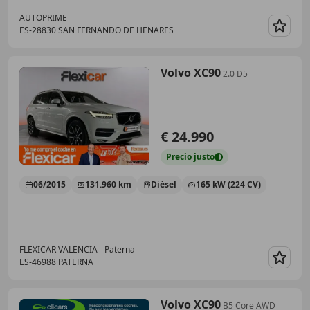
AUTOPRIME
ES-28830 SAN FERNANDO DE HENARES
Guar
Volvo XC90
2.0 D5
€ 24.990
Precio
justo
06/2015
131.960 km
Diésel
165 kW (224 CV)
FLEXICAR VALENCIA - Paterna
ES-46988 PATERNA
Guar
Volvo XC90
B5 Core AWD