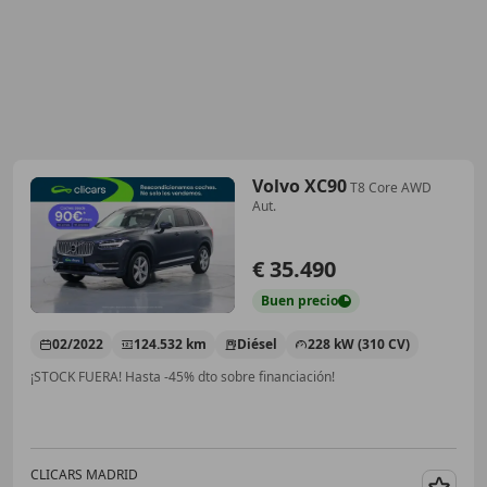
Volvo XC90
T8 Core AWD
Aut.
€ 35.490
Buen
precio
02/2022
124.532 km
Diésel
228 kW (310 CV)
¡STOCK FUERA! Hasta -45% dto sobre financiación!
CLICARS MADRID