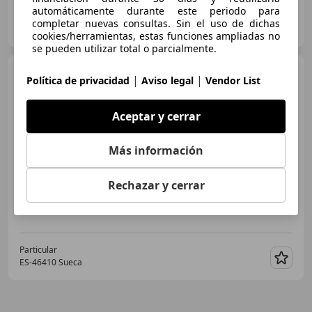
automáticamente durante este periodo para
Particular
completar nuevas consultas. Sin el uso de dichas
ES-28020 Madrid
Guar
cookies/herramientas, estas funciones ampliadas no
se pueden utilizar total o parcialmente.
Volvo XC90
XC90 D4
|
|
Política de privacidad
Aviso legal
Vendor List
Momentum 7pl. Aut. Momentum
Aceptar y cerrar
€ 6.499
Más información
Súper
oferta
Rechazar y cerrar
06/2012
359.000 km
Diésel
120 kW (163 CV)
Particular
ES-46410 Sueca
Guar