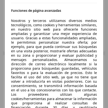
€ 3.600
Sin
comparación
Funciones de página avanzadas
06/2007
370.000 km
Diésel
136 kW (185 CV)
Nosotros y terceros utilizamos diversos medios
tecnológicos, como cookies y herramientas similares,
en nuestro sitio web para ofrecerle funciones
ampliadas y garantizar una mejor experiencia de
usuario. Gracias a estas funcionalidades ampliadas,
Particular
le permitimos personalizar nuestra oferta; por
ES-13240 La Solana
ejemplo, para que pueda continuar sus búsquedas
Guar
en una visita posterior, mostrarle ofertas adecuadas
en su zona o proporcionar y evaluar publicidad y
mensajes personalizados. Almacenamos su
Volvo XC90
D5 Momentum
dirección de correo electrónico localmente si la
136KW (185CV)
proporciona para búsquedas guardadas, vehículos
favoritos o para la evaluación de precios. Esto le
€ 6.990
facilita el uso del sitio web, ya que no tiene que
volver a introducirla en visitas posteriores. Con su
Precio
justo
consentimiento, se transmitirá información basada
en el uso a los concesionarios con los que contacte.
12/2006
233.200 km
Diésel
136 kW (185 CV)
Los proveedores utilizan algunas
cookies/herramientas para almacenar la información
que proporciona al realizar consultas de
financiación durante 30 días y reutilizarla