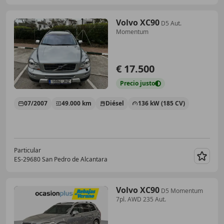
Volvo XC90
D5 Aut.
Momentum
€ 17.500
Precio
justo
07/2007
49.000 km
Diésel
136 kW (185 CV)
Particular
ES-29680 San Pedro de Alcantara
Guar
Volvo XC90
D5 Momentum
7pl. AWD 235 Aut.