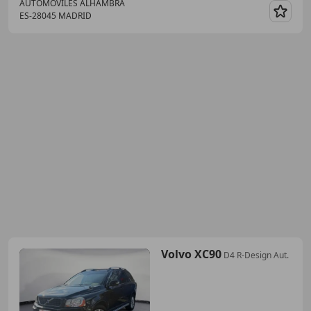
AUTOMOVILES ALHAMBRA
ES-28045 MADRID
Guar
Volvo XC90
D4 R-Design Aut.