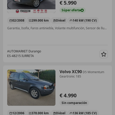
€ 5.990
Súper
oferta
02/2008
299.000 km
Diésel
140 kW (190 CV)
Garantia, Isofix, Faros antiniebla, Volante multifunción, Sensor de lluvia, USB, Elevalunas eléctrico, ESP
AUTOMARKET Durango
ES-48215 IURRETA
Guar
Volvo XC90
D5 Momentum
Geartronic 185
€ 4.990
Sin
comparación
12/2006
378.000 km
Diésel
136 kW (185 CV)