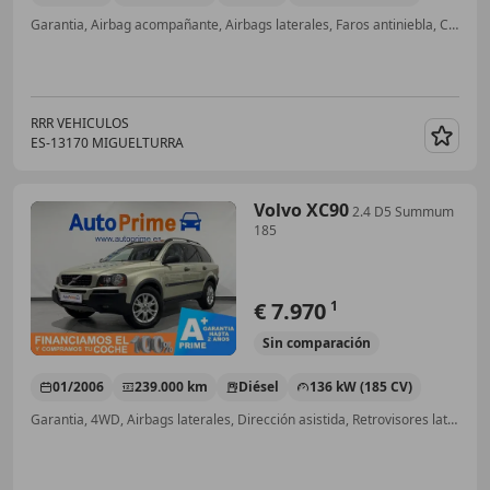
Garantia, Airbag acompañante, Airbags laterales, Faros antiniebla, Control de tracción, 4WD, Elevalunas eléctrico, Isofix
RRR VEHICULOS
ES-13170 MIGUELTURRA
Guar
Volvo XC90
2.4 D5 Summum
185
€ 7.970
1
Sin
comparación
01/2006
239.000 km
Diésel
136 kW (185 CV)
Garantia, 4WD, Airbags laterales, Dirección asistida, Retrovisores laterales eléctricos, Faros antiniebla, Asientos calef., Aire Acondicionado