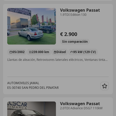
Volkswagen Passat
1.9TDI Edition 130
€ 2.900
Sin
comparación
05/2002
239.000 km
Diésel
95 kW (129 CV)
Llantas de aleación, Retrovisores laterales eléctricos, Ventanas tintadas, Airbags laterales, Cierre centralizado, ESP
AUTOMOVILES JAMAL
ES-30740 SAN PEDRO DEL PINATAR
Guar
Volkswagen Passat
2.0TDI Advance DSG7 110kW