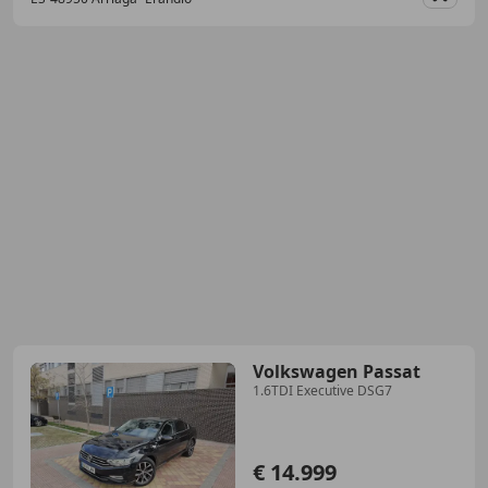
Guar
Volkswagen Passat
1.6TDI Executive DSG7
€ 14.999