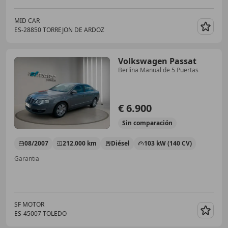
MID CAR
ES-28850 TORREJON DE ARDOZ
Guar
Volkswagen Passat
Berlina Manual de 5 Puertas
€ 6.900
Sin
comparación
08/2007
212.000 km
Diésel
103 kW (140 CV)
Garantia
SF MOTOR
ES-45007 TOLEDO
Guar