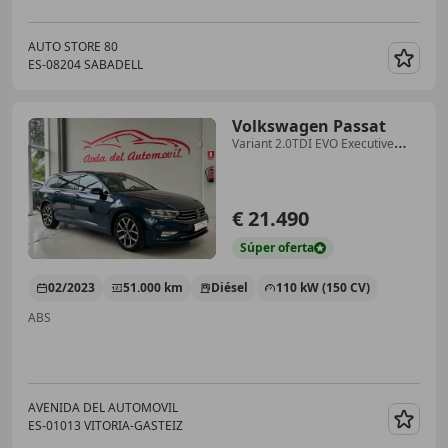
AUTO STORE 80
ES-08204 SABADELL
Guar
Volkswagen Passat
Variant 2.0TDI EVO Executive
110kW
€ 21.490
Súper
oferta
02/2023
51.000 km
Diésel
110 kW (150 CV)
ABS
AVENIDA DEL AUTOMOVIL
ES-01013 VITORIA-GASTEIZ
Guar