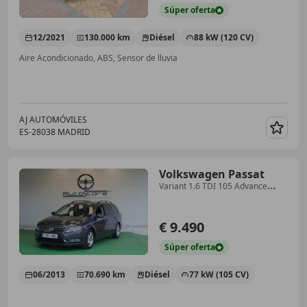
Súper
oferta
12/2021
130.000 km
Diésel
88 kW (120 CV)
Aire Acondicionado, ABS, Sensor de lluvia
AJ AUTOMÓVILES
ES-28038 MADRID
Guar
Volkswagen Passat
Variant 1.6 TDI 105 Advance
BMotion Tech
€ 9.490
Súper
oferta
06/2013
70.690 km
Diésel
77 kW (105 CV)