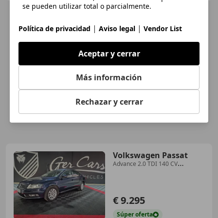
se pueden utilizar total o parcialmente.
|
|
Política de privacidad
Aviso legal
Vendor List
Aceptar y cerrar
Más información
Rechazar y cerrar
Volkswagen Passat
Advance 2.0 TDI 140 CV
BlueMotion Technology
€ 9.295
Súper
oferta