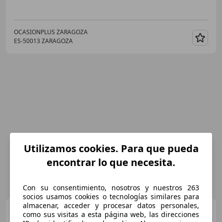
OCASIONPLUS ZARAGOZA
ES-50013 ZARAGOZA
Guar
Utilizamos cookies. Para que pueda
encontrar lo que necesita.
Con su consentimiento, nosotros y nuestros 263
socios usamos cookies o tecnologías similares para
almacenar, acceder y procesar datos personales,
Volkswagen Passat
como sus visitas a esta página web, las direcciones
2.0TDI BMT Sport DSG 110kW