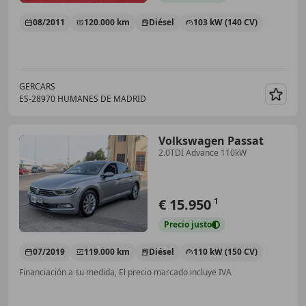
08/2011
120.000 km
Diésel
103 kW (140 CV)
GERCARS
ES-28970 HUMANES DE MADRID
Guar
Volkswagen Passat
2.0TDI Advance 110kW
€ 15.950
1
Precio
justo
07/2019
119.000 km
Diésel
110 kW (150 CV)
Financiación a su medida, El precio marcado incluye IVA