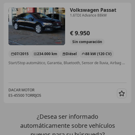
Volkswagen Passat
1.6TDI Advance 88kW
€ 9.950
Sin
comparación
07/2015
234.000 km
Diésel
88 kW (120 CV)
Start/Stop automático, Garantia, Bluetooth, Sensor de lluvia, Airbag del conductor, USB, Dirección asistida, Airbags laterales
DACAR MOTOR
ES-45500 TORRIJOS
Guar
¿Desea ser informado
automáticamente sobre vehículos
nuevos para su búsqueda?