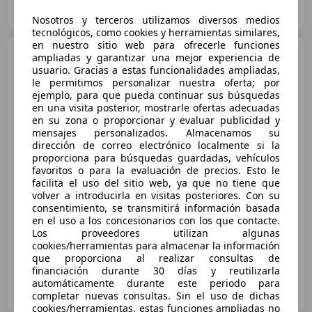
ES-48950 ERANDIO
Guar
Nosotros y terceros utilizamos diversos medios
tecnológicos, como cookies y herramientas similares,
en nuestro sitio web para ofrecerle funciones
Volkswagen Passat
ampliadas y garantizar una mejor experiencia de
2.0TDI EVO Executive DSG7
usuario. Gracias a estas funcionalidades ampliadas,
110kW
le permitimos personalizar nuestra oferta; por
ejemplo, para que pueda continuar sus búsquedas
en una visita posterior, mostrarle ofertas adecuadas
en su zona o proporcionar y evaluar publicidad y
mensajes personalizados. Almacenamos su
dirección de correo electrónico localmente si la
€ 13.899
proporciona para búsquedas guardadas, vehículos
favoritos o para la evaluación de precios. Esto le
Súper
oferta
facilita el uso del sitio web, ya que no tiene que
volver a introducirla en visitas posteriores. Con su
12/2020
176.500 km
Diésel
110 kW (150 CV)
consentimiento, se transmitirá información basada
en el uso a los concesionarios con los que contacte.
Sensor de lluvia, Aire Acondicionado, ABS, Retrovisores laterales eléctricos
Los proveedores utilizan algunas
cookies/herramientas para almacenar la información
que proporciona al realizar consultas de
financiación durante 30 días y reutilizarla
automáticamente durante este periodo para
ARM Signature Premium Cars S.L.
completar nuevas consultas. Sin el uso de dichas
ES-41710 UTRERA
Guar
cookies/herramientas, estas funciones ampliadas no