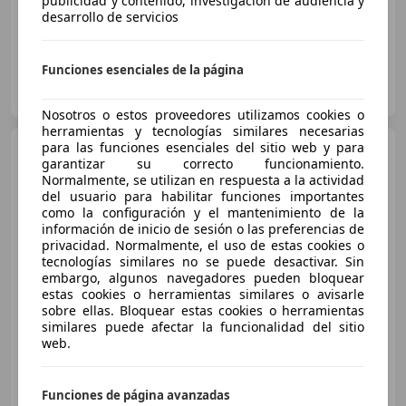
publicidad y contenido, investigación de audiencia y
desarrollo de servicios
Funciones esenciales de la página
INTEGRAL MOTION FERROL
ES-15407 Ferrol
Guar
Nosotros o estos proveedores utilizamos cookies o
herramientas y tecnologías similares necesarias
para las funciones esenciales del sitio web y para
Volkswagen Passat
garantizar su correcto funcionamiento.
Variant 2.0TDI HighlineBMT DSG
Normalmente, se utilizan en respuesta a la actividad
del usuario para habilitar funciones importantes
como la configuración y el mantenimiento de la
información de inicio de sesión o las preferencias de
€ 8.490
privacidad. Normalmente, el uso de estas cookies o
Súper
oferta
tecnologías similares no se puede desactivar. Sin
embargo, algunos navegadores pueden bloquear
estas cookies o herramientas similares o avisarle
07/2014
200.000 km
Diésel
103 kW (140 CV)
sobre ellas. Bloquear estas cookies o herramientas
Garantia, Asientos calef., Llantas de aleación, CD, Bluetooth, Retrovisores laterales eléctricos, Airbags laterales, Asientos eléctricos
similares puede afectar la funcionalidad del sitio
web.
Funciones de página avanzadas
YES WE CAR LEIOA, SL