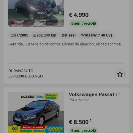
€ 4.990
Buen
precio
07/2005
202.000 km
Diésel
103 kW (140 CV)
Garantia, Suspensión deportiva, Llantas de aleación, Airbag acompañante, Airbag del conductor, Elevalunas eléctrico, Cierre centralizado, Faros antiniebla
DURANGAUTO
ES-48200 DURANGO
Guar
Volkswagen Passat
1.8
TSI Advance
€ 8.500
1
Buen
precio