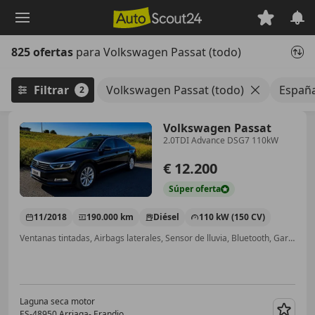
Saltar
al
contenido
825 ofertas
para Volkswagen Passat (todo)
principal
Filtrar
Volkswagen Passat (todo)
Españ
2
Volkswagen Passat
2.0TDI Advance DSG7 110kW
€ 12.200
Súper
oferta
11/2018
190.000 km
Diésel
110 kW (150 CV)
Ventanas tintadas, Airbags laterales, Sensor de lluvia, Bluetooth, Garantia, Dirección asistida, Cierre centralizado, ESP
Laguna seca motor
ES-48950 Arriaga- Erandio