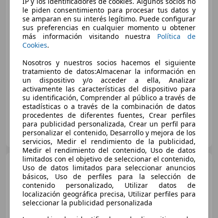
IP y los identificadores de cookies. Algunos socios no
le piden consentimiento para procesar tus datos y
se amparan en su interés legítimo. Puede configurar
sus preferencias en cualquier momento u obtener
€ 13.999
más información visitando nuestra
Política de
Cookies
.
Sin
comparación
Nosotros y nuestros socios hacemos el siguiente
04/2014
151.600 km
Diésel
110 kW (150 CV)
tratamiento de datos:Almacenar la información en
un dispositivo y/o acceder a ella, Analizar
Paquete Sport, Cierre centralizado, Sensor de lluvia, Start/Stop automático, Faros antiniebla, Volante multifunción, Dirección asistida
activamente las características del dispositivo para
su identificación, Comprender al público a través de
estadísticas o a través de la combinación de datos
procedentes de diferentes fuentes, Crear perfiles
para publicidad personalizada, Crear un perfil para
REYES Y MARTINEZ AUTOMOVILES
personalizar el contenido, Desarrollo y mejora de los
ES-23400 UBEDA
Guar
servicios, Medir el rendimiento de la publicidad,
Medir el rendimiento del contenido, Uso de datos
limitados con el objetivo de seleccionar el contenido,
Volkswagen Passat
Uso de datos limitados para seleccionar anuncios
Variant 1.4 TSI DSG6 GTE
básicos, Uso de perfiles para la selección de
Business 5d
contenido personalizado, Utilizar datos de
localización geográfica precisa, Utilizar perfiles para
seleccionar la publicidad personalizada
€ 23.490
1