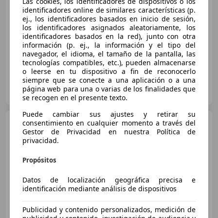
Las cookies, los identificadores de dispositivos o los
Sin
comparación
identificadores online de similares características (p.
ej., los identificadores basados en inicio de sesión,
10/2020
110.252 km
Electro/Gasolina
los identificadores asignados aleatoriamente, los
identificadores basados en la red), junto con otra
115 kW (156 CV)
información (p. ej., la información y el tipo del
navegador, el idioma, el tamaño de la pantalla, las
tecnologías compatibles, etc.), pueden almacenarse
o leerse en tu dispositivo a fin de reconocerlo
siempre que se conecte a una aplicación o a una
INTEGRAL MOTION SADA
página web para una o varias de los finalidades que
ES-15168 SADA
Guar
se recogen en el presente texto.
Puede cambiar sus ajustes y retirar su
Volkswagen Passat
consentimiento en cualquier momento a través del
Variant 2.0TDI EVO Executive
Gestor de Privacidad en nuestra Política de
DGS7 110kW
privacidad.
Propósitos
€ 21.900
1
Datos de localización geográfica precisa e
Sin
comparación
identificación mediante análisis de dispositivos
12/2020
107.163 km
Diésel
110 kW (150 CV)
Publicidad y contenido personalizados, medición de
Sensor de lluvia