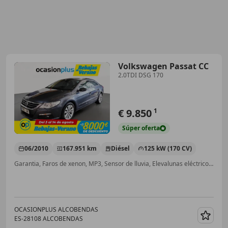
Volkswagen Passat CC
2.0TDI DSG 170
€ 9.850
1
Súper
oferta
06/2010
167.951 km
Diésel
125 kW (170 CV)
Garantia, Faros de xenon, MP3, Sensor de lluvia, Elevalunas eléctrico, Airbags laterales, Airbag del conductor, CD
OCASIONPLUS ALCOBENDAS
ES-28108 ALCOBENDAS
Guar