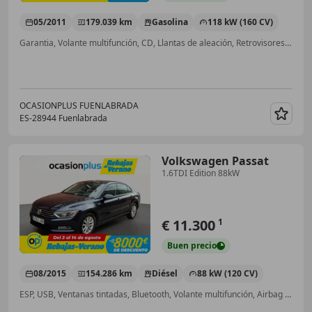
05/2011
179.039 km
Gasolina
118 kW (160 CV)
Garantia, Volante multifunción, CD, Llantas de aleación, Retrovisores laterales eléctricos, Isofix, Bluetooth, Asientos eléctricos
OCASIONPLUS FUENLABRADA
ES-28944 Fuenlabrada
Guar
Volkswagen Passat
1.6TDI Edition 88kW
€ 11.300
1
Buen
precio
08/2015
154.286 km
Diésel
88 kW (120 CV)
ESP, USB, Ventanas tintadas, Bluetooth, Volante multifunción, Airbag del conductor, Start/Stop automático, Isofix