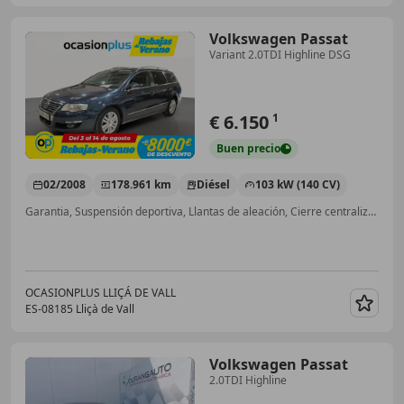
Volkswagen Passat
Variant 2.0TDI Highline DSG
€ 6.150
1
Buen
precio
02/2008
178.961 km
Diésel
103 kW (140 CV)
Garantia, Suspensión deportiva, Llantas de aleación, Cierre centralizado, Isofix, Airbags laterales, Airbag trasero
OCASIONPLUS LLIÇÁ DE VALL
ES-08185 Lliçà de Vall
Guar
Volkswagen Passat
2.0TDI Highline