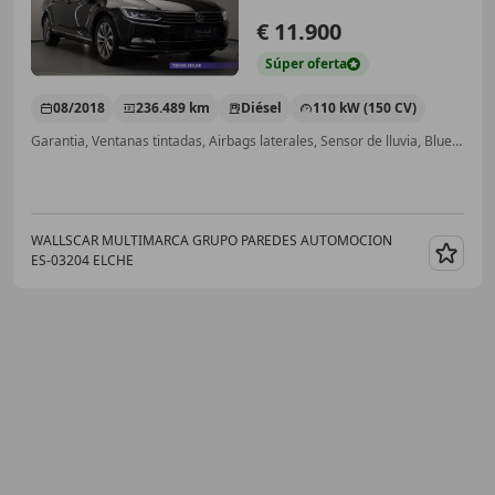
€ 11.900
Súper
oferta
08/2018
236.489 km
Diésel
110 kW (150 CV)
Garantia, Ventanas tintadas, Airbags laterales, Sensor de lluvia, Bluetooth, Dirección asistida, ESP, Airbag del conductor
WALLSCAR MULTIMARCA GRUPO PAREDES AUTOMOCION
ES-03204 ELCHE
Guar