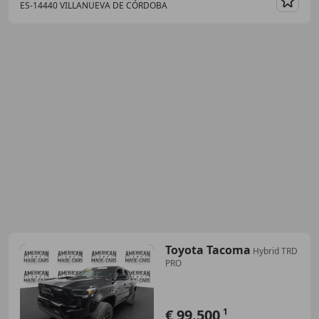
ES-14440 VILLANUEVA DE CÓRDOBA
Guar
Toyota Tacoma
Hybrid TRD
PRO
€ 99.500
1