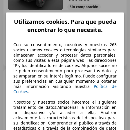
Sin
comparación
12/2024
100 km
Electro/Gasolina
Utilizamos cookies. Para que pueda
240 kW (326 CV)
encontrar lo que necesita.
Con su consentimiento, nosotros y nuestros 263
socios usamos cookies o tecnologías similares para
AMERICAN MADE CARS
almacenar, acceder y procesar datos personales,
ES-28251 RIVAS-VACIAMADRID
Guar
como sus visitas a esta página web, las direcciones
IP y los identificadores de cookies. Algunos socios no
le piden consentimiento para procesar tus datos y
Toyota Tacoma
se amparan en su interés legítimo. Puede configurar
TRAIL
sus preferencias en cualquier momento u obtener
HUNTER
más información visitando nuestra
Política de
Cookies
.
€ 99.500
Nosotros y nuestros socios hacemos el siguiente
tratamiento de datos:Almacenar la información en
Sin
comparación
un dispositivo y/o acceder a ella, Analizar
activamente las características del dispositivo para
su identificación, Comprender al público a través de
11/2025
100 km
Gasolina
240 kW (326 CV)
estadísticas o a través de la combinación de datos