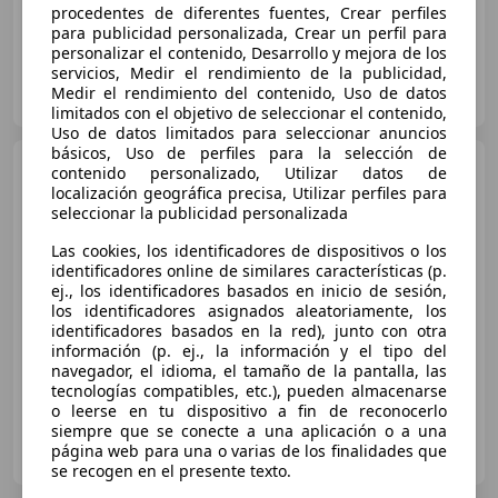
procedentes de diferentes fuentes, Crear perfiles
para publicidad personalizada, Crear un perfil para
personalizar el contenido, Desarrollo y mejora de los
servicios, Medir el rendimiento de la publicidad,
AMERICAN MADE CARS
Medir el rendimiento del contenido, Uso de datos
ES-28251 RIVAS-VACIAMADRID
Guar
limitados con el objetivo de seleccionar el contenido,
Uso de datos limitados para seleccionar anuncios
básicos, Uso de perfiles para la selección de
Toyota Tacoma
3.5L V6 4x4
contenido personalizado, Utilizar datos de
SR5
localización geográfica precisa, Utilizar perfiles para
seleccionar la publicidad personalizada
€ 56.500
Las cookies, los identificadores de dispositivos o los
identificadores online de similares características (p.
Sin
comparación
ej., los identificadores basados en inicio de sesión,
los identificadores asignados aleatoriamente, los
identificadores basados en la red), junto con otra
09/2017
66.800 km
Gasolina
204 kW (277 CV)
información (p. ej., la información y el tipo del
navegador, el idioma, el tamaño de la pantalla, las
tecnologías compatibles, etc.), pueden almacenarse
o leerse en tu dispositivo a fin de reconocerlo
siempre que se conecte a una aplicación o a una
EUROPEAN AUTO BROKER
página web para una o varias de los finalidades que
ES-22194 BANASTAS
Guar
se recogen en el presente texto.