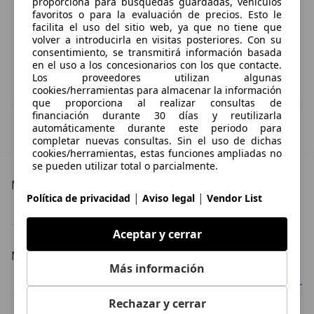
proporciona para búsquedas guardadas, vehículos
favoritos o para la evaluación de precios. Esto le
facilita el uso del sitio web, ya que no tiene que
volver a introducirla en visitas posteriores. Con su
consentimiento, se transmitirá información basada
en el uso a los concesionarios con los que contacte.
Los proveedores utilizan algunas
cookies/herramientas para almacenar la información
que proporciona al realizar consultas de
financiación durante 30 días y reutilizarla
IVA deducible
automáticamente durante este periodo para
Esta información la proporciona el proveedor del certificado.
completar nuevas consultas. Sin el uso de dichas
cookies/herramientas, estas funciones ampliadas no
se pueden utilizar total o parcialmente.
Más detalles
|
|
Política de privacidad
Aviso legal
Vendor List
Toyota Tacoma
Aceptar y cerrar
Modelos alternativos
Más información
Ford F 150 Ocasión
Toyota 4-Runner Ocasión
Rechazar y cerrar
Toyota FJ Cruiser Ocasión
Toyota Hilux Ocasión