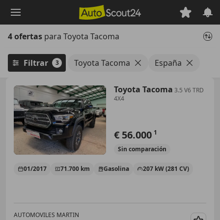
Saltar
al
contenido
4 ofertas
para Toyota Tacoma
principal
Filtrar
Toyota Tacoma
España
3
Toyota Tacoma
3.5 V6 TRD
4X4
€ 56.000
1
Sin
comparación
01/2017
71.700 km
Gasolina
207 kW (281 CV)
AUTOMOVILES MARTIN