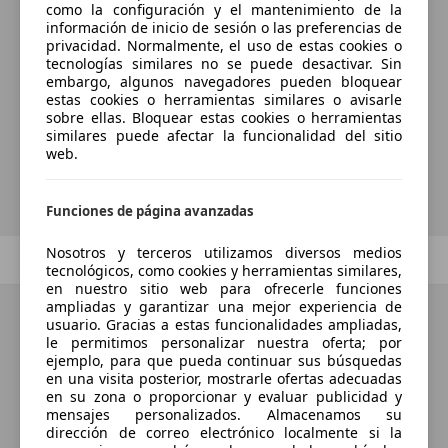
como la configuración y el mantenimiento de la
información de inicio de sesión o las preferencias de
¿Desea ser informado
privacidad. Normalmente, el uso de estas cookies o
tecnologías similares no se puede desactivar. Sin
automáticamente sobre vehículos
embargo, algunos navegadores pueden bloquear
nuevos para su búsqueda?
estas cookies o herramientas similares o avisarle
sobre ellas. Bloquear estas cookies o herramientas
similares puede afectar la funcionalidad del sitio
web.
Guardar búsqueda
Funciones de página avanzadas
Nosotros y terceros utilizamos diversos medios
Anterior
1
/
1
Siguiente
tecnológicos, como cookies y herramientas similares,
en nuestro sitio web para ofrecerle funciones
ampliadas y garantizar una mejor experiencia de
usuario. Gracias a estas funcionalidades ampliadas,
le permitimos personalizar nuestra oferta; por
ejemplo, para que pueda continuar sus búsquedas
en una visita posterior, mostrarle ofertas adecuadas
en su zona o proporcionar y evaluar publicidad y
mensajes personalizados. Almacenamos su
dirección de correo electrónico localmente si la