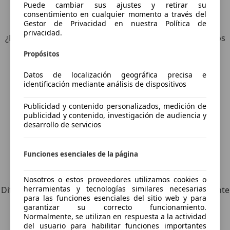
Puede cambiar sus ajustes y retirar su
4
Ofertas
para Toyota Tacoma
consentimiento en cualquier momento a través del
Gestor de Privacidad en nuestra Política de
privacidad.
¿Desea ser informado automáticamente sobre vehículos
nuevos para su búsqueda?
Propósitos
Datos de localización geográfica precisa e
Guardar búsqueda
identificación mediante análisis de dispositivos
Publicidad y contenido personalizados, medición de
publicidad y contenido, investigación de audiencia y
desarrollo de servicios
Funciones esenciales de la página
Explora vehículos similares
Nosotros o estos proveedores utilizamos cookies o
herramientas y tecnologías similares necesarias
Diferente de tus criterios de búsqueda, pero posiblemente
para las funciones esenciales del sitio web y para
una coincidencia perfecta.
garantizar su correcto funcionamiento.
Normalmente, se utilizan en respuesta a la actividad
del usuario para habilitar funciones importantes