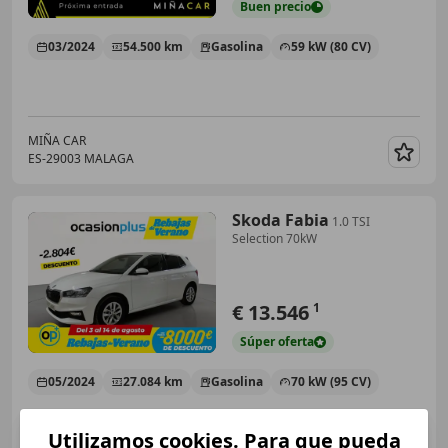
Buen
precio
03/2024
54.500 km
Gasolina
59 kW (80 CV)
MIÑA CAR
ES-29003 MALAGA
Guar
Skoda Fabia
1.0 TSI
Selection 70kW
€ 13.546
1
Súper
oferta
05/2024
27.084 km
Gasolina
70 kW (95 CV)
Utilizamos cookies. Para que pueda