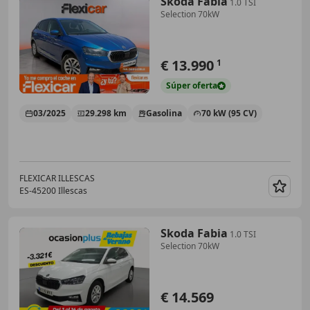
Skoda Fabia
1.0 TSI
Selection 70kW
€ 13.990
1
Súper
oferta
03/2025
29.298 km
Gasolina
70 kW (95 CV)
FLEXICAR ILLESCAS
ES-45200 Illescas
Guar
Skoda Fabia
1.0 TSI
Selection 70kW
€ 14.569