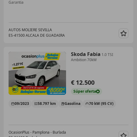
Garantia
AUTOS MOLIERE SEVILLA
ES-41500 ALCALA DE GUADAIRA
Guar
Skoda Fabia
1.0 TSI
Ambition 70kW
€ 12.500
Súper
oferta
09/2023
58.797 km
Gasolina
70 kW (95 CV)
OcasionPlus - Pamplona - Burlada