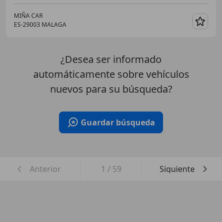
MIÑA CAR
ES-29003 MALAGA
Guar
¿Desea ser informado
automáticamente sobre vehículos
nuevos para su búsqueda?
Guardar búsqueda
Anterior
1
/
59
Siguiente