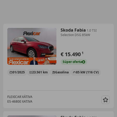
Skoda Fabia
1.0 TSI
Selection DSG 85kW
€ 15.490
1
Súper
oferta
01/2025
23.561 km
Gasolina
85 kW (116 CV)
FLEXICAR XÁTIVA
ES-46800 XATIVA
Guar