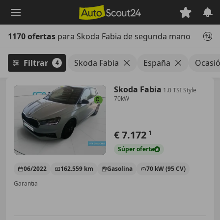
Saltar
al
contenido
1170 ofertas
para Skoda Fabia de segunda mano
principal
Filtrar
Skoda Fabia
España
Ocasi
4
Skoda Fabia
1.0 TSI Style
70kW
€ 7.172
1
Súper
oferta
06/2022
162.559 km
Gasolina
70 kW (95 CV)
Garantia