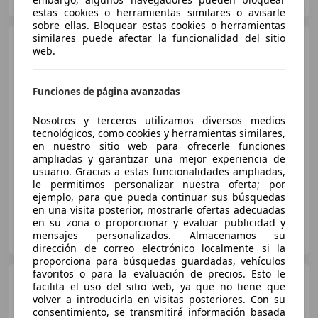
Guar
estas cookies o herramientas similares o avisarle
sobre ellas. Bloquear estas cookies o herramientas
similares puede afectar la funcionalidad del sitio
Skoda Fabia
1.0 TSI
web.
Selection 70kW
Funciones de página avanzadas
€ 13.046
Nosotros y terceros utilizamos diversos medios
Súper
oferta
tecnológicos, como cookies y herramientas similares,
en nuestro sitio web para ofrecerle funciones
03/2024
61.881 km
Gasolina
70 kW (95 CV)
ampliadas y garantizar una mejor experiencia de
usuario. Gracias a estas funcionalidades ampliadas,
le permitimos personalizar nuestra oferta; por
ejemplo, para que pueda continuar sus búsquedas
en una visita posterior, mostrarle ofertas adecuadas
en su zona o proporcionar y evaluar publicidad y
OCASIONPLUS RIVAS 10
mensajes personalizados. Almacenamos su
ES-28522 RIVAS
Guar
dirección de correo electrónico localmente si la
proporciona para búsquedas guardadas, vehículos
favoritos o para la evaluación de precios. Esto le
Skoda Fabia
1.0 TSI
facilita el uso del sitio web, ya que no tiene que
Selection 70kW
volver a introducirla en visitas posteriores. Con su
consentimiento, se transmitirá información basada