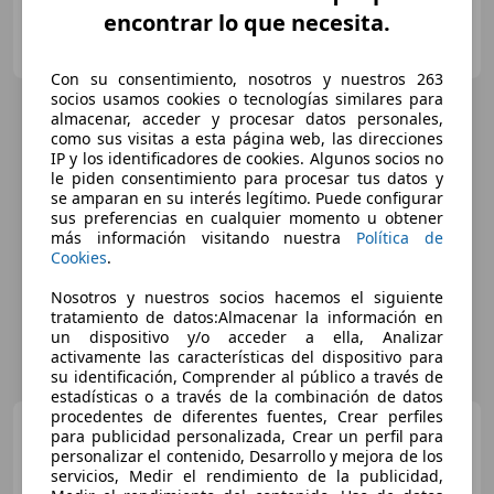
encontrar lo que necesita.
OCASIONPLUS FERROL
ES-15404 FERROL
Guar
Con su consentimiento, nosotros y nuestros 263
socios usamos cookies o tecnologías similares para
almacenar, acceder y procesar datos personales,
como sus visitas a esta página web, las direcciones
IP y los identificadores de cookies. Algunos socios no
le piden consentimiento para procesar tus datos y
se amparan en su interés legítimo. Puede configurar
sus preferencias en cualquier momento u obtener
más información visitando nuestra
Política de
Cookies
.
Nosotros y nuestros socios hacemos el siguiente
tratamiento de datos:Almacenar la información en
un dispositivo y/o acceder a ella, Analizar
activamente las características del dispositivo para
su identificación, Comprender al público a través de
estadísticas o a través de la combinación de datos
procedentes de diferentes fuentes, Crear perfiles
Skoda Fabia
1.0 TSI
para publicidad personalizada, Crear un perfil para
Selection 70kW
personalizar el contenido, Desarrollo y mejora de los
servicios, Medir el rendimiento de la publicidad,