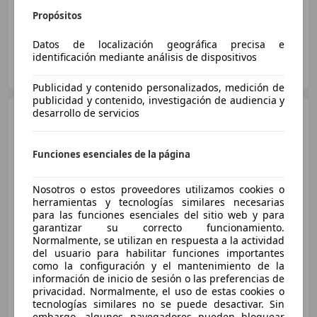
Propósitos
Datos de localización geográfica precisa e
identificación mediante análisis de dispositivos
OCASION PLUS GETAFE
ES-28906 GETAFE
Guar
Publicidad y contenido personalizados, medición de
publicidad y contenido, investigación de audiencia y
desarrollo de servicios
Skoda Fabia
1.0 TSI
Ambition 81kW
Funciones esenciales de la página
€ 14.090
Nosotros o estos proveedores utilizamos cookies o
Súper
oferta
herramientas y tecnologías similares necesarias
para las funciones esenciales del sitio web y para
03/2023
63.777 km
Gasolina
81 kW (110 CV)
garantizar su correcto funcionamiento.
¡STOCK FUERA! Hasta -45% dto sobre financiación!
Normalmente, se utilizan en respuesta a la actividad
del usuario para habilitar funciones importantes
como la configuración y el mantenimiento de la
información de inicio de sesión o las preferencias de
privacidad. Normalmente, el uso de estas cookies o
CLICARS MADRID
tecnologías similares no se puede desactivar. Sin
ES-28021 MADRID
embargo, algunos navegadores pueden bloquear