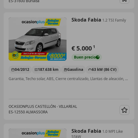
ES-31600 Burlada
Guar
Skoda Fabia
1.2 TSI Family
€ 5.000
1
Buen
precio
04/2012
187.638 km
Gasolina
63 kW (86 CV)
Garantia, Techo solar, ABS, Cierre centralizado, Llantas de aleación, Airbag del conductor, Faros antiniebla, CD
OCASIONPLUS CASTELLÓN - VILLAREAL
ES-12550 ALMASSORA
Guar
Skoda Fabia
1.0 MPI Like
55kW