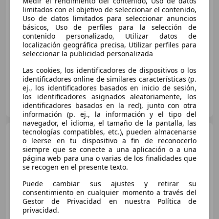
Medir el rendimiento del contenido, Uso de datos
limitados con el objetivo de seleccionar el contenido,
€ 13.490
1
Uso de datos limitados para seleccionar anuncios
básicos, Uso de perfiles para la selección de
Súper
oferta
contenido personalizado, Utilizar datos de
localización geográfica precisa, Utilizar perfiles para
04/2024
56.937 km
Gasolina
70 kW (95 CV)
seleccionar la publicidad personalizada
Las cookies, los identificadores de dispositivos o los
identificadores online de similares características (p.
ej., los identificadores basados en inicio de sesión,
AUTOS MADRID
los identificadores asignados aleatoriamente, los
ES-28703 SAN SEBASTIAN DE LOS REYES
identificadores basados en la red), junto con otra
Guar
información (p. ej., la información y el tipo del
navegador, el idioma, el tamaño de la pantalla, las
tecnologías compatibles, etc.), pueden almacenarse
Skoda Fabia
1.0 TSI
o leerse en tu dispositivo a fin de reconocerlo
Selection 70kW
siempre que se conecte a una aplicación o a una
página web para una o varias de los finalidades que
se recogen en el presente texto.
€ 13.046
Puede cambiar sus ajustes y retirar su
consentimiento en cualquier momento a través del
Súper
oferta
Gestor de Privacidad en nuestra Política de
privacidad.
04/2024
59.772 km
Gasolina
70 kW (95 CV)