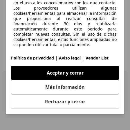
en el uso a los concesionarios con los que contacte.
Los proveedores utilizan algunas
€ 14.990
cookies/herramientas para almacenar la información
que proporciona al realizar consultas de
Súper
oferta
financiación durante 30 días y reutilizarla
automáticamente durante este periodo para
01/2025
26.500 km
Gasolina
70 kW (95 CV)
completar nuevas consultas. Sin el uso de dichas
cookies/herramientas, estas funciones ampliadas no
se pueden utilizar total o parcialmente.
|
|
Política de privacidad
Aviso legal
Vendor List
GESTICAN AUTOMÓVILES
ES-35010 LAS PALMAS DE GRAN CANARIA
Guar
Aceptar y cerrar
Más información
Rechazar y cerrar