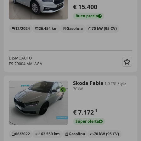
€ 15.400
Buen
precio
12/2024
26.454 km
Gasolina
70 kW (95 CV)
DISMOAUTO
ES-29004 MALAGA
Guar
Skoda Fabia
1.0 TSI Style
70kW
€ 7.172
1
Súper
oferta
06/2022
162.559 km
Gasolina
70 kW (95 CV)