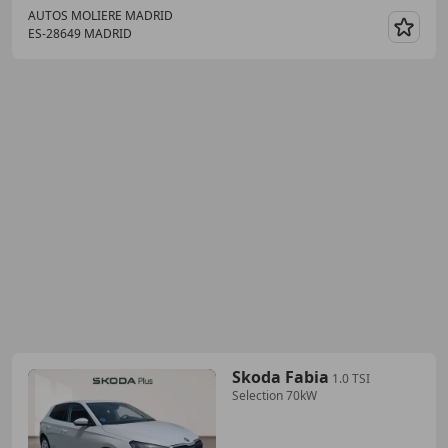
AUTOS MOLIERE MADRID
ES-28649 MADRID
Guar
Skoda Fabia
1.0 TSI
Selection 70kW