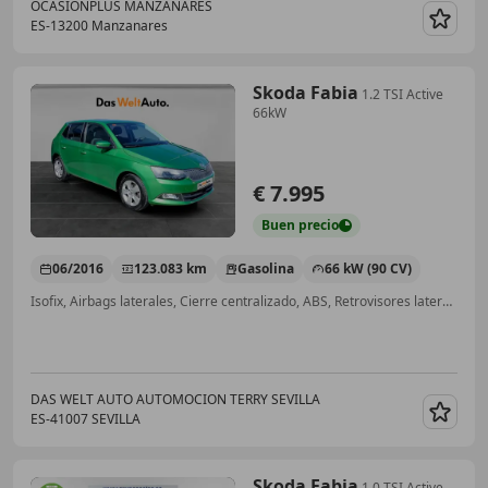
OCASIONPLUS MANZANARES
ES-13200 Manzanares
Guar
Skoda Fabia
1.2 TSI Active
66kW
€ 7.995
Buen
precio
06/2016
123.083 km
Gasolina
66 kW (90 CV)
Isofix, Airbags laterales, Cierre centralizado, ABS, Retrovisores laterales eléctricos, Airbag acompañante
DAS WELT AUTO AUTOMOCION TERRY SEVILLA
ES-41007 SEVILLA
Guar
Skoda Fabia
1.0 TSI Active