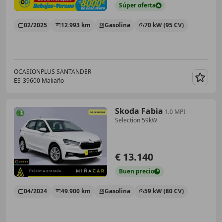
Súper
oferta
02/2025
12.993 km
Gasolina
70 kW (95 CV)
OCASIONPLUS SANTANDER
ES-39600 Maliaño
Guar
Skoda Fabia
1.0 MPI
Selection 59kW
€ 13.140
Buen
precio
04/2024
49.900 km
Gasolina
59 kW (80 CV)