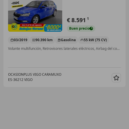
€ 8.591
1
Buen
precio
03/2019
90.390 km
Gasolina
55 kW (75 CV)
Volante multifunción, Retrovisores laterales eléctricos, Airbag del conductor, Bluetooth, Aire Acondicionado, Llantas de aleación, Airbags laterales, Cierre centralizado
OCASIONPLUS VIGO CARAMUXO
ES-36212 VIGO
Guar