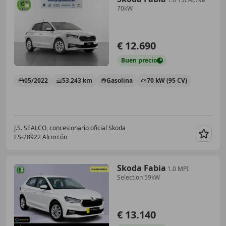
70kW
€ 12.690
Buen
precio
05/2022
53.243 km
Gasolina
70 kW (95 CV)
J.S. SEALCO, concesionario oficial Skoda
ES-28922 Alcorcón
Guar
Skoda Fabia
1.0 MPI
Selection 59kW
€ 13.140