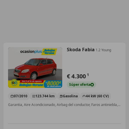
Skoda Fabia
1.2 Young
€ 4.300
1
Súper
oferta
07/2010
123.744 km
Gasolina
44 kW (60 CV)
Garantia, Aire Acondicionado, Airbag del conductor, Faros antiniebla, Isofix, ABS, Airbags laterales, Airbag acompañante