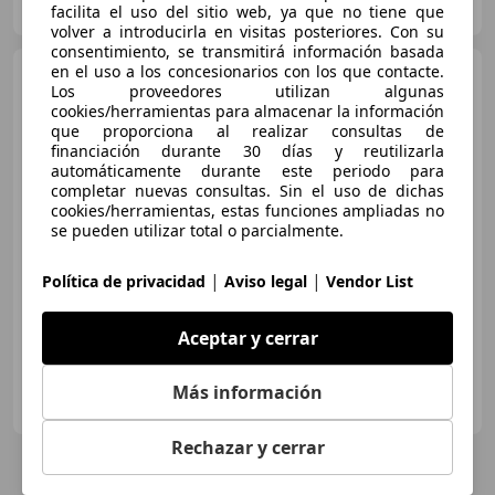
ES-46164 PEDRALBA
Guar
facilita el uso del sitio web, ya que no tiene que
volver a introducirla en visitas posteriores. Con su
consentimiento, se transmitirá información basada
en el uso a los concesionarios con los que contacte.
Renault Megane
1.5dCi
Los proveedores utilizan algunas
Blue Business 70kW
cookies/herramientas para almacenar la información
que proporciona al realizar consultas de
financiación durante 30 días y reutilizarla
automáticamente durante este periodo para
€ 11.470
1
completar nuevas consultas. Sin el uso de dichas
cookies/herramientas, estas funciones ampliadas no
Súper
oferta
se pueden utilizar total o parcialmente.
09/2020
67.042 km
Diésel
70 kW (95 CV)
|
|
Política de privacidad
Aviso legal
Vendor List
Faros antiniebla, Airbags laterales
Aceptar y cerrar
FLEXICAR JAÉN - PI Los Olivares Mancha Real
Más información
ES-23009 JAEN
Guar
Rechazar y cerrar