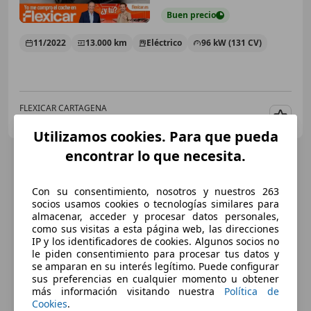
Buen
precio
11/2022
13.000 km
Eléctrico
96 kW (131 CV)
FLEXICAR CARTAGENA
ES-30392 Cartagena
Guar
Utilizamos cookies. Para que pueda
encontrar lo que necesita.
Con su consentimiento, nosotros y nuestros 263
socios usamos cookies o tecnologías similares para
almacenar, acceder y procesar datos personales,
como sus visitas a esta página web, las direcciones
IP y los identificadores de cookies. Algunos socios no
le piden consentimiento para procesar tus datos y
se amparan en su interés legítimo. Puede configurar
sus preferencias en cualquier momento u obtener
más información visitando nuestra
Política de
Cookies
.