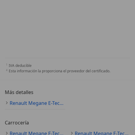
IVA deducible
Esta información la proporciona el proveedor del certificado.
Más detalles
Renault Megane E-Tech Especificaciones técnicas
Carrocería
Renault Megane E-Tech coche pequeño
Renault Megane E-Tech SUV/4x4/pickup