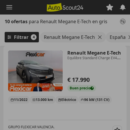
Saltar
al
contenido
10 ofertas
para Renault Megane E-Tech en gris
principal
Filtrar
Renault Megane E-Tech
España
4
Renault Megane E-Tech
Equilibre Standard Charge EV40
96kW
€ 17.990
Buen
precio
11/2022
13.000 km
Eléctrico
96 kW (131 CV)
GRUPO FLEXICAR VALENCIA.