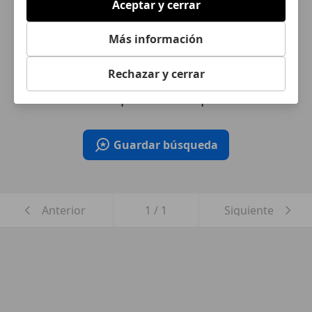
Aceptar y cerrar
Más información
¿Desea ser informado
Rechazar y cerrar
automáticamente sobre vehículos
nuevos para su búsqueda?
Guardar búsqueda
Anterior
1
/
1
Siguiente