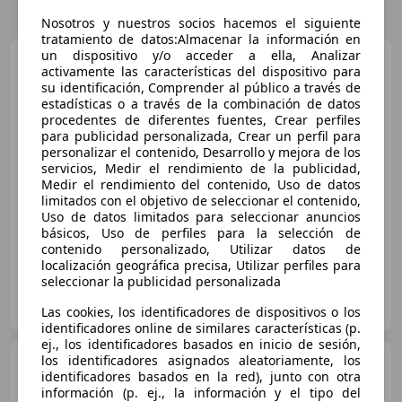
Nosotros y nuestros socios hacemos el siguiente
tratamiento de datos:Almacenar la información en
un dispositivo y/o acceder a ella, Analizar
Renault Megane E-Tech
activamente las características del dispositivo para
Equilibre Standard Charge EV40
su identificación, Comprender al público a través de
96kW
estadísticas o a través de la combinación de datos
procedentes de diferentes fuentes, Crear perfiles
para publicidad personalizada, Crear un perfil para
€ 17.990
personalizar el contenido, Desarrollo y mejora de los
servicios, Medir el rendimiento de la publicidad,
Buen
precio
Medir el rendimiento del contenido, Uso de datos
limitados con el objetivo de seleccionar el contenido,
11/2022
13.000 km
Eléctrico
96 kW (131 CV)
Uso de datos limitados para seleccionar anuncios
básicos, Uso de perfiles para la selección de
contenido personalizado, Utilizar datos de
localización geográfica precisa, Utilizar perfiles para
seleccionar la publicidad personalizada
GRUPO FLEXICAR SEVILLA.
ES-41007 SEVILLA
Guar
Las cookies, los identificadores de dispositivos o los
identificadores online de similares características (p.
ej., los identificadores basados en inicio de sesión,
los identificadores asignados aleatoriamente, los
Renault Megane E-Tech
identificadores basados en la red), junto con otra
Equilibre Standard Charge EV40
información (p. ej., la información y el tipo del
96kW