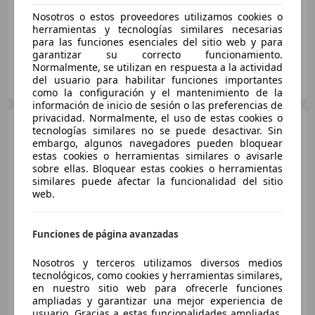
11/2022
13.000 km
Eléctrico
96 kW (131 CV)
Nosotros o estos proveedores utilizamos cookies o
herramientas y tecnologías similares necesarias
para las funciones esenciales del sitio web y para
garantizar su correcto funcionamiento.
Normalmente, se utilizan en respuesta a la actividad
FLEXICAR ALICANTE.
del usuario para habilitar funciones importantes
ES-03007 ALICANTE
Guar
como la configuración y el mantenimiento de la
información de inicio de sesión o las preferencias de
privacidad. Normalmente, el uso de estas cookies o
Renault Megane E-Tech
tecnologías similares no se puede desactivar. Sin
Techno Standard Charge EV40
embargo, algunos navegadores pueden bloquear
96kW
estas cookies o herramientas similares o avisarle
sobre ellas. Bloquear estas cookies o herramientas
similares puede afectar la funcionalidad del sitio
€ 23.048
1
web.
Sin
comparación
Funciones de página avanzadas
06/2023
26.316 km
Eléctrico
96 kW (131 CV)
Nosotros y terceros utilizamos diversos medios
tecnológicos, como cookies y herramientas similares,
en nuestro sitio web para ofrecerle funciones
ampliadas y garantizar una mejor experiencia de
GRUPO GINESTAR ALICANTE
usuario. Gracias a estas funcionalidades ampliadas,