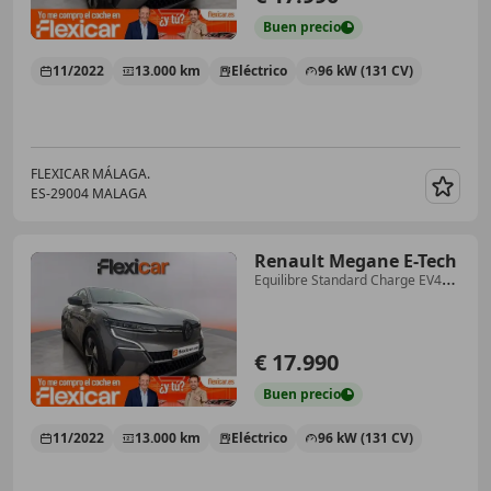
Buen
precio
11/2022
13.000 km
Eléctrico
96 kW (131 CV)
FLEXICAR MÁLAGA.
ES-29004 MALAGA
Guar
Renault Megane E-Tech
Equilibre Standard Charge EV40
96kW
€ 17.990
Buen
precio
11/2022
13.000 km
Eléctrico
96 kW (131 CV)