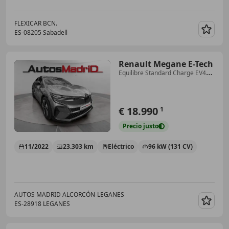
FLEXICAR BCN.
ES-08205 Sabadell
Guar
Renault Megane E-Tech
Equilibre Standard Charge EV40
96kW
€ 18.990
1
Precio
justo
11/2022
23.303 km
Eléctrico
96 kW (131 CV)
AUTOS MADRID ALCORCÓN-LEGANES
ES-28918 LEGANES
Guar