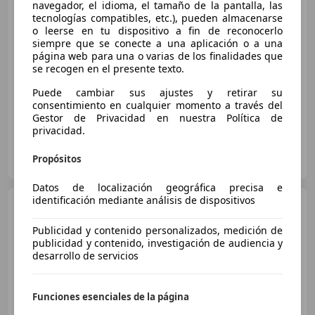
navegador, el idioma, el tamaño de la pantalla, las
tecnologías compatibles, etc.), pueden almacenarse
o leerse en tu dispositivo a fin de reconocerlo
€ 17.990
siempre que se conecte a una aplicación o a una
Buen
precio
página web para una o varias de los finalidades que
se recogen en el presente texto.
11/2022
13.000 km
Eléctrico
96 kW (131 CV)
Puede cambiar sus ajustes y retirar su
consentimiento en cualquier momento a través del
Gestor de Privacidad en nuestra Política de
privacidad.
FLEXICAR MADRID GRUPO
Propósitos
ES-2870 SAN SEBASTIAN DE LOS REYES
Guar
Datos de localización geográfica precisa e
identificación mediante análisis de dispositivos
Renault Megane E-Tech
Equilibre Standard Charge EV40
96kW
Publicidad y contenido personalizados, medición de
publicidad y contenido, investigación de audiencia y
desarrollo de servicios
€ 17.990
Buen
precio
Funciones esenciales de la página