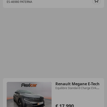
ES-46980 PATERNA
Guar
Renault Megane E-Tech
Equilibre Standard Charge EV40
96kW
€ 17.990