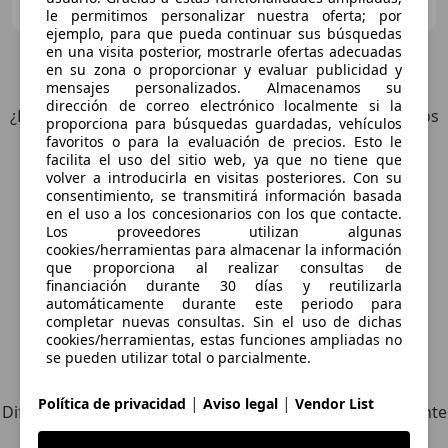
ES-03720 BENISSA
Guar
le permitimos personalizar nuestra oferta; por
ejemplo, para que pueda continuar sus búsquedas
en una visita posterior, mostrarle ofertas adecuadas
10
Ofertas
para Renault Megane E-Tech
en su zona o proporcionar y evaluar publicidad y
mensajes personalizados. Almacenamos su
dirección de correo electrónico localmente si la
¿Desea ser informado automáticamente sobre vehículos
proporciona para búsquedas guardadas, vehículos
nuevos para su búsqueda?
favoritos o para la evaluación de precios. Esto le
facilita el uso del sitio web, ya que no tiene que
volver a introducirla en visitas posteriores. Con su
Guardar búsqueda
consentimiento, se transmitirá información basada
en el uso a los concesionarios con los que contacte.
Los proveedores utilizan algunas
cookies/herramientas para almacenar la información
que proporciona al realizar consultas de
financiación durante 30 días y reutilizarla
automáticamente durante este periodo para
completar nuevas consultas. Sin el uso de dichas
cookies/herramientas, estas funciones ampliadas no
se pueden utilizar total o parcialmente.
Explora vehículos similares
|
|
Política de privacidad
Aviso legal
Vendor List
Diferente de tus criterios de búsqueda, pero posiblemente
una coincidencia perfecta.