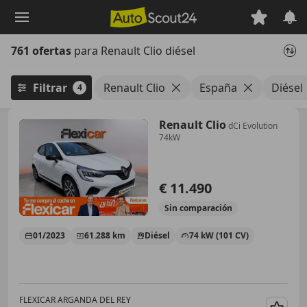
Saltar
al
contenido
761 ofertas
para Renault Clio diésel
principal
Filtrar
Renault Clio
España
Diésel
4
Renault Clio
dCi Evolution
74kW
€ 11.490
Sin
comparación
01/2023
61.288 km
Diésel
74 kW (101 CV)
FLEXICAR ARGANDA DEL REY