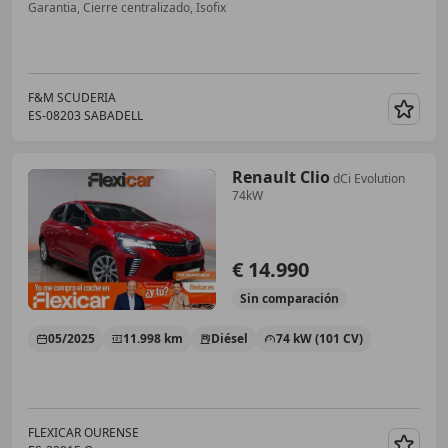
Garantia, Cierre centralizado, Isofix
F&M SCUDERIA
ES-08203 SABADELL
Guar
Renault Clio
dCi Evolution
74kW
€ 14.990
Sin
comparación
05/2025
11.998 km
Diésel
74 kW (101 CV)
FLEXICAR OURENSE