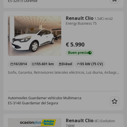
ES-32915 Ourense
Guar
Renault Clio
1.5dCi eco2
Energy Business 75
€ 5.990
Buen
precio
10/2014
155.601 km
Diésel
55 kW (75 CV)
Isofix, Garantia, Retrovisores laterales eléctricos, Luz diurna, Airbags laterales
Automoviles Guardamar vehículos Multimarca
ES-3140 Guardamar del Segura
Guar
Renault Clio
dCi Evolution
74kW