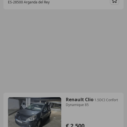
ES-28500 Arganda del Rey
Guar
Renault Clio
1.5DCI Confort
Dynamique 85
€ 2.500