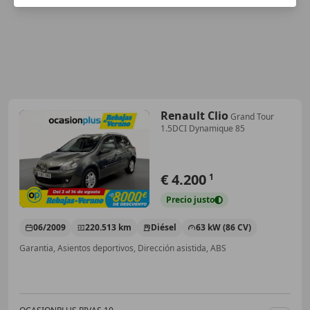
Renault Clio
Grand Tour
1.5DCI Dynamique 85
€ 4.200
1
Precio
justo
06/2009
220.513 km
Diésel
63 kW (86 CV)
Garantia, Asientos deportivos, Dirección asistida, ABS