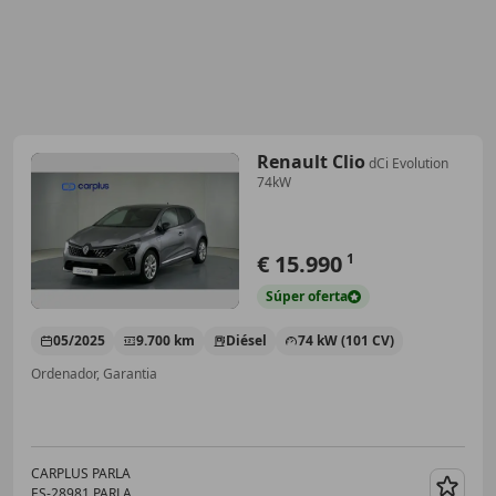
Renault Clio
dCi Evolution
74kW
€ 15.990
1
Súper
oferta
05/2025
9.700 km
Diésel
74 kW (101 CV)
Ordenador, Garantia
CARPLUS PARLA
ES-28981 PARLA