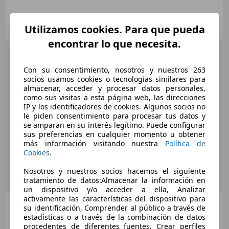
INTERCARGIRONA
Utilizamos cookies. Para que pueda
ES-17458 FORNELLS DE LA SELVA
Guar
encontrar lo que necesita.
Con su consentimiento, nosotros y nuestros 263
socios usamos cookies o tecnologías similares para
almacenar, acceder y procesar datos personales,
como sus visitas a esta página web, las direcciones
IP y los identificadores de cookies. Algunos socios no
le piden consentimiento para procesar tus datos y
se amparan en su interés legítimo. Puede configurar
sus preferencias en cualquier momento u obtener
más información visitando nuestra
Política de
Cookies
.
Nosotros y nuestros socios hacemos el siguiente
tratamiento de datos:Almacenar la información en
un dispositivo y/o acceder a ella, Analizar
activamente las características del dispositivo para
Renault Clio
dCi Evolution
su identificación, Comprender al público a través de
74kW
estadísticas o a través de la combinación de datos
procedentes de diferentes fuentes, Crear perfiles