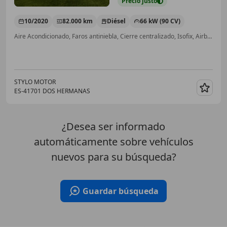
Precio
justo
10/2020
82.000 km
Diésel
66 kW (90 CV)
Aire Acondicionado, Faros antiniebla, Cierre centralizado, Isofix, Airbags laterales, ABS
STYLO MOTOR
ES-41701 DOS HERMANAS
Guar
¿Desea ser informado
automáticamente sobre vehículos
nuevos para su búsqueda?
Guardar búsqueda