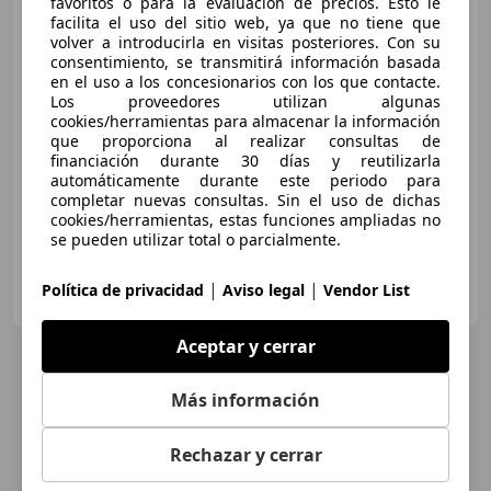
favoritos o para la evaluación de precios. Esto le
facilita el uso del sitio web, ya que no tiene que
volver a introducirla en visitas posteriores. Con su
consentimiento, se transmitirá información basada
€ 8.995
en el uso a los concesionarios con los que contacte.
Los proveedores utilizan algunas
Buen
precio
cookies/herramientas para almacenar la información
que proporciona al realizar consultas de
01/2016
99.853 km
Diésel
66 kW (90 CV)
financiación durante 30 días y reutilizarla
automáticamente durante este periodo para
Isofix, Retrovisores laterales eléctricos, Airbags laterales, Cierre centralizado, ABS
completar nuevas consultas. Sin el uso de dichas
cookies/herramientas, estas funciones ampliadas no
se pueden utilizar total o parcialmente.
GRUPO TERRY
|
|
Política de privacidad
Aviso legal
Vendor List
ES-41007 SEVILLA
Guar
Aceptar y cerrar
Más información
Rechazar y cerrar