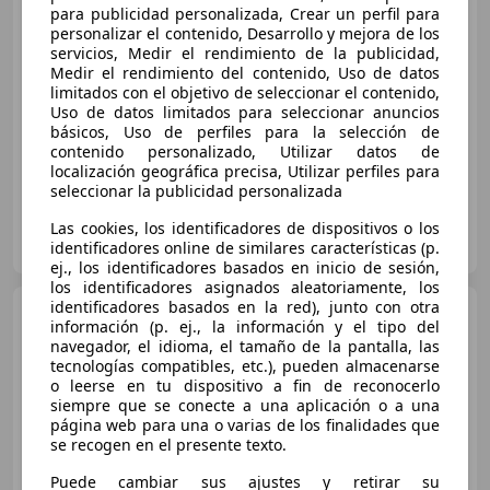
para publicidad personalizada, Crear un perfil para
personalizar el contenido, Desarrollo y mejora de los
€ 15.990
1
servicios, Medir el rendimiento de la publicidad,
Medir el rendimiento del contenido, Uso de datos
Sin
comparación
limitados con el objetivo de seleccionar el contenido,
Uso de datos limitados para seleccionar anuncios
05/2025
5.000 km
Diésel
74 kW (101 CV)
básicos, Uso de perfiles para la selección de
contenido personalizado, Utilizar datos de
localización geográfica precisa, Utilizar perfiles para
seleccionar la publicidad personalizada
CARPLUS SEVILLA
Las cookies, los identificadores de dispositivos o los
ES-41007 SEVILLA
identificadores online de similares características (p.
Guar
ej., los identificadores basados en inicio de sesión,
los identificadores asignados aleatoriamente, los
identificadores basados en la red), junto con otra
Renault Clio
dCi Evolution
información (p. ej., la información y el tipo del
74kW
navegador, el idioma, el tamaño de la pantalla, las
tecnologías compatibles, etc.), pueden almacenarse
o leerse en tu dispositivo a fin de reconocerlo
siempre que se conecte a una aplicación o a una
€ 15.990
1
página web para una o varias de los finalidades que
se recogen en el presente texto.
Súper
oferta
Puede cambiar sus ajustes y retirar su
05/2024
7.900 km
Diésel
74 kW (101 CV)