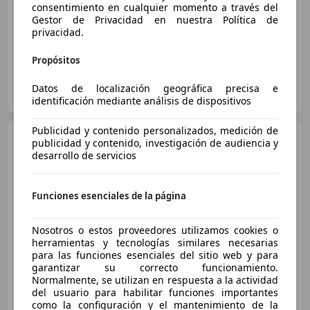
consentimiento en cualquier momento a través del
Gestor de Privacidad en nuestra Política de
Ordenador
privacidad.
Propósitos
CARPLUS ALCOBENDAS
Datos de localización geográfica precisa e
ES-28108 Alcobendas
Guar
identificación mediante análisis de dispositivos
Publicidad y contenido personalizados, medición de
Renault Clio
dCi Evolution
publicidad y contenido, investigación de audiencia y
74kW
desarrollo de servicios
Funciones esenciales de la página
€ 16.990
Buen
precio
Nosotros o estos proveedores utilizamos cookies o
herramientas y tecnologías similares necesarias
05/2025
8.331 km
Diésel
74 kW (101 CV)
para las funciones esenciales del sitio web y para
garantizar su correcto funcionamiento.
Normalmente, se utilizan en respuesta a la actividad
del usuario para habilitar funciones importantes
como la configuración y el mantenimiento de la