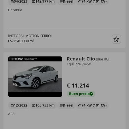
04/2023
142.977 km
Diésel
74 kW (101 CV)
Garantia
INTEGRAL MOTION FERROL
ES-15407 Ferrol
Guar
Renault Clio
Blue dCi
Equilibre 74kW
€ 11.214
Buen
precio
12/2022
105.753 km
Diésel
74 kW (101 CV)
ABS