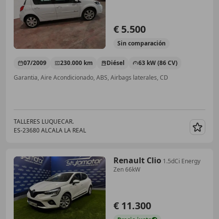
€ 5.500
Sin
comparación
07/2009
230.000 km
Diésel
63 kW (86 CV)
Garantia, Aire Acondicionado, ABS, Airbags laterales, CD
TALLERES LUQUECAR.
ES-23680 ALCALA LA REAL
Guar
Renault Clio
1.5dCi Energy
Zen 66kW
€ 11.300