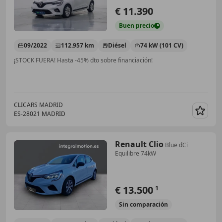
€ 11.390
Buen
precio
09/2022
112.957 km
Diésel
74 kW (101 CV)
¡STOCK FUERA! Hasta -45% dto sobre financiación!
CLICARS MADRID
ES-28021 MADRID
Guar
Renault Clio
Blue dCi
Equilibre 74kW
€ 13.500
1
Sin
comparación