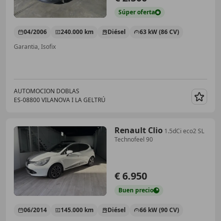
Súper
oferta
04/2006
240.000 km
Diésel
63 kW (86 CV)
Garantia, Isofix
AUTOMOCION DOBLAS
ES-08800 VILANOVA I LA GELTRÚ
Guar
Renault Clio
1.5dCi eco2 SL
Technofeel 90
€ 6.950
Buen
precio
06/2014
145.000 km
Diésel
66 kW (90 CV)