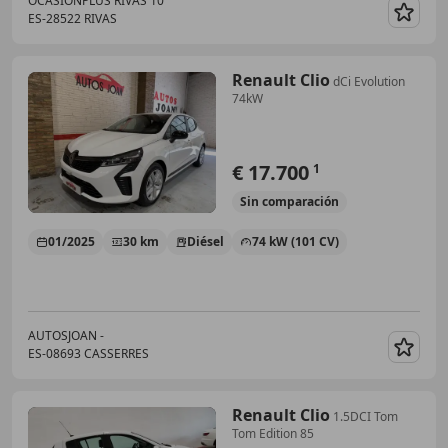
OCASIONPLUS RIVAS 10
ES-28522 RIVAS
Guar
Renault Clio
dCi Evolution
74kW
€ 17.700
1
Sin
comparación
01/2025
30 km
Diésel
74 kW (101 CV)
AUTOSJOAN -
ES-08693 CASSERRES
Guar
Renault Clio
1.5DCI Tom
Tom Edition 85