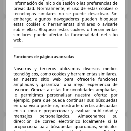
HR MOTOR PATERNA
información de inicio de sesión o las preferencias de
ES-46988 PATERNA
Guar
privacidad. Normalmente, el uso de estas cookies o
tecnologías similares no se puede desactivar. Sin
embargo, algunos navegadores pueden bloquear
estas cookies o herramientas similares o avisarle
Renault Clio
Business dCi
sobre ellas. Bloquear estas cookies o herramientas
66kW (90CV) -18
similares puede afectar la funcionalidad del sitio
web.
€ 11.790
Funciones de página avanzadas
Sin
comparación
Nosotros y terceros utilizamos diversos medios
05/2019
145.275 km
Diésel
66 kW (90 CV)
tecnológicos, como cookies y herramientas similares,
en nuestro sitio web para ofrecerle funciones
ampliadas y garantizar una mejor experiencia de
usuario. Gracias a estas funcionalidades ampliadas,
le permitimos personalizar nuestra oferta; por
INTEGRAL MOTION SANTIAGO DE COMPOSTELA
ejemplo, para que pueda continuar sus búsquedas
ES-15898 Santiago de Compostela
en una visita posterior, mostrarle ofertas adecuadas
Guar
en su zona o proporcionar y evaluar publicidad y
mensajes personalizados. Almacenamos su
dirección de correo electrónico localmente si la
Renault Clio
1.5dCi eco2
proporciona para búsquedas guardadas, vehículos
S&S Energy Business 90