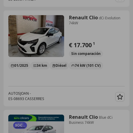
Guar
Renault Clio
dCi Evolution
74kW
€ 17.700
1
Sin
comparación
01/2025
34 km
Diésel
74 kW (101 CV)
AUTOSJOAN -
ES-08693 CASSERRES
Guar
Renault Clio
Blue dCi
Business 74kW