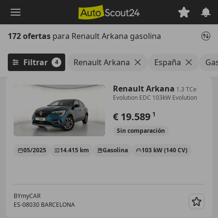
Saltar
al
contenido
172 ofertas
para Renault Arkana gasolina
principal
Filtrar
Renault Arkana
España
Gas
4
Renault Arkana
1.3 TCe
Evolution EDC 103kW Evolution
€ 19.589
1
Sin
comparación
05/2025
14.415 km
Gasolina
103 kW (140 CV)
BYmyCAR
ES-08030 BARCELONA
Guar