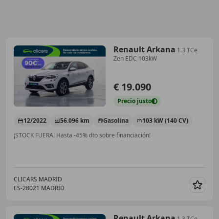
Renault Arkana
1.3 TCe
Zen EDC 103kW
€ 19.090
Precio
justo
12/2022
56.096 km
Gasolina
103 kW (140 CV)
¡STOCK FUERA! Hasta -45% dto sobre financiación!
CLICARS MADRID
ES-28021 MADRID
Guar
Renault Arkana
1.3 TCe