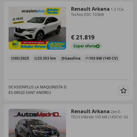
Renault Arkana
1.3 TCe
Techno EDC 103kW
€ 21.819
Súper
oferta
05/2025
23.353 km
Gasolina
103 kW (140 CV)
OCASIONPLUS LA MAQUINISTA II
ES-08020 SANT ANDREU
Guar
Renault Arkana
Zen E-
TECH Híbrido 105 kW (145CV) -SS