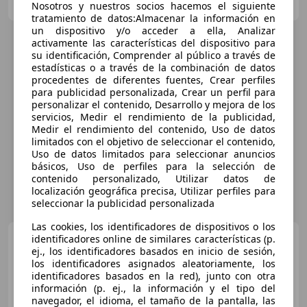
ES-28981 PARLA
Guar
Nosotros y nuestros socios hacemos el siguiente
tratamiento de datos:Almacenar la información en
un dispositivo y/o acceder a ella, Analizar
activamente las características del dispositivo para
su identificación, Comprender al público a través de
estadísticas o a través de la combinación de datos
procedentes de diferentes fuentes, Crear perfiles
para publicidad personalizada, Crear un perfil para
personalizar el contenido, Desarrollo y mejora de los
servicios, Medir el rendimiento de la publicidad,
Medir el rendimiento del contenido, Uso de datos
limitados con el objetivo de seleccionar el contenido,
Uso de datos limitados para seleccionar anuncios
básicos, Uso de perfiles para la selección de
contenido personalizado, Utilizar datos de
localización geográfica precisa, Utilizar perfiles para
seleccionar la publicidad personalizada
Las cookies, los identificadores de dispositivos o los
Renault Arkana
identificadores online de similares características (p.
Evolution
ej., los identificadores basados en inicio de sesión,
E-TECH full hybrid 105kW(145CV
los identificadores asignados aleatoriamente, los
identificadores basados en la red), junto con otra
información (p. ej., la información y el tipo del
€ 18.990
navegador, el idioma, el tamaño de la pantalla, las