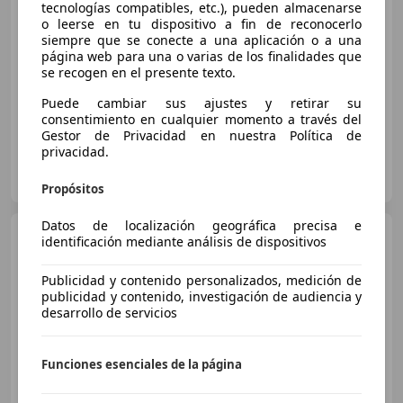
tecnologías compatibles, etc.), pueden almacenarse
Súper
oferta
o leerse en tu dispositivo a fin de reconocerlo
siempre que se conecte a una aplicación o a una
11/2024
83.170 km
Gasolina
105 kW (143 CV)
página web para una o varias de los finalidades que
se recogen en el presente texto.
Ordenador
Puede cambiar sus ajustes y retirar su
consentimiento en cualquier momento a través del
Gestor de Privacidad en nuestra Política de
privacidad.
CARPLUS SEVILLA
ES-41007 SEVILLA
Guar
Propósitos
Datos de localización geográfica precisa e
Renault Arkana
Techno
identificación mediante análisis de dispositivos
TCe 103kW(140CV) EDC mild
hybrid
Publicidad y contenido personalizados, medición de
publicidad y contenido, investigación de audiencia y
desarrollo de servicios
€ 17.945
1
Buen
precio
Funciones esenciales de la página
03/2023
53.500 km
Gasolina
103 kW (140 CV)