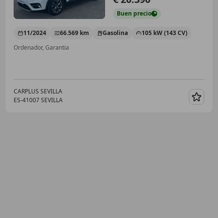
Buen
precio
11/2024
66.569 km
Gasolina
105 kW (143 CV)
Ordenador, Garantia
CARPLUS SEVILLA
ES-41007 SEVILLA
Guar