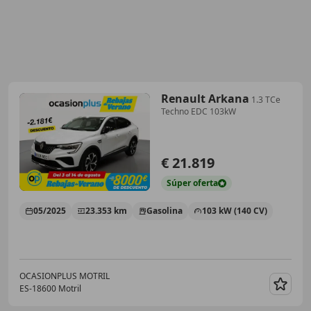
Renault Arkana
1.3 TCe
Techno EDC 103kW
€ 21.819
Súper
oferta
05/2025
23.353 km
Gasolina
103 kW (140 CV)
OCASIONPLUS MOTRIL
ES-18600 Motril
Guar