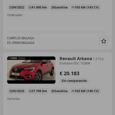
04/2022
41.000 km
Gasolina
105 kW (143 CV)
Ordenador
CARPLUS MALAGA
ES-29004 MALAGA
Guar
Renault Arkana
1.3 TCe
Evolution EDC 103kW
€ 20.183
Sin
comparación
05/2025
27.700 km
Gasolina
103 kW (140 CV)
Garantia