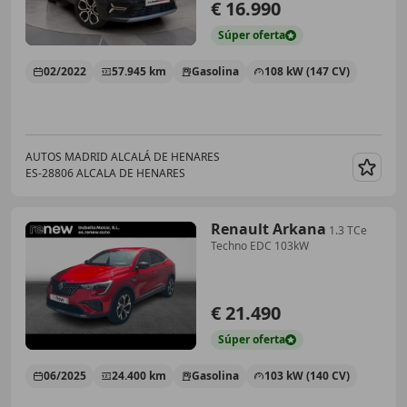
€ 16.990
Súper
oferta
02/2022
57.945 km
Gasolina
108 kW (147 CV)
AUTOS MADRID ALCALÁ DE HENARES
ES-28806 ALCALA DE HENARES
Guar
Renault Arkana
1.3 TCe
Techno EDC 103kW
€ 21.490
Súper
oferta
06/2025
24.400 km
Gasolina
103 kW (140 CV)