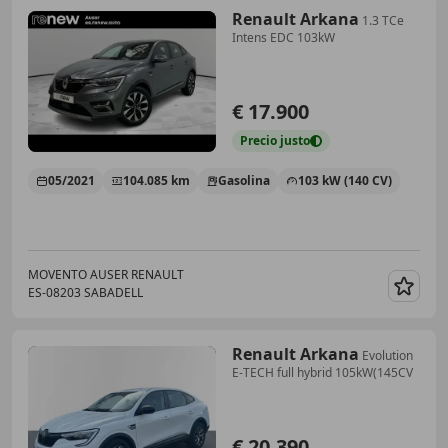
Renault Arkana
1.3 TCe
Intens EDC 103kW
€ 17.900
Precio
justo
05/2021
104.085 km
Gasolina
103 kW (140 CV)
MOVENTO AUSER RENAULT
ES-08203 SABADELL
Guar
Renault Arkana
Evolution
E-TECH full hybrid 105kW(145CV
€ 20.390