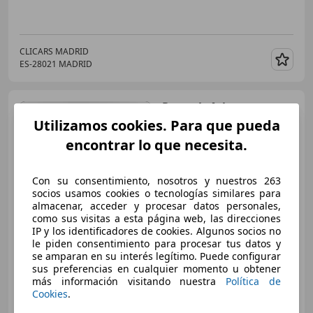
CLICARS MADRID
ES-28021 MADRID
Guar
Renault Arkana
Evolution
E-TECH full hybrid 105kW(145CV
Utilizamos cookies. Para que pueda
encontrar lo que necesita.
€ 20.390
Con su consentimiento, nosotros y nuestros 263
Buen
precio
socios usamos cookies o tecnologías similares para
almacenar, acceder y procesar datos personales,
como sus visitas a esta página web, las direcciones
11/2024
66.569 km
Gasolina
105 kW (143 CV)
IP y los identificadores de cookies. Algunos socios no
Ordenador, Garantia
le piden consentimiento para procesar tus datos y
se amparan en su interés legítimo. Puede configurar
sus preferencias en cualquier momento u obtener
más información visitando nuestra
Política de
Cookies
.
CARPLUS PARLA