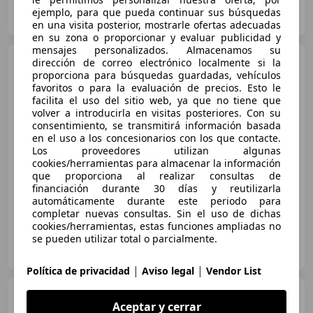
RENAULT AUTO CUATRO
ejemplo, para que pueda continuar sus búsquedas
ES-22004 HUESCA
Guar
en una visita posterior, mostrarle ofertas adecuadas
en su zona o proporcionar y evaluar publicidad y
mensajes personalizados. Almacenamos su
Renault Arkana
dirección de correo electrónico localmente si la
Arkana
1.3 TCe Intens EDC 103kW Intens
proporciona para búsquedas guardadas, vehículos
favoritos o para la evaluación de precios. Esto le
facilita el uso del sitio web, ya que no tiene que
volver a introducirla en visitas posteriores. Con su
€ 18.950
consentimiento, se transmitirá información basada
en el uso a los concesionarios con los que contacte.
Súper
oferta
Los proveedores utilizan algunas
cookies/herramientas para almacenar la información
09/2022
22.100 km
Gasolina
103 kW (140 CV)
que proporciona al realizar consultas de
financiación durante 30 días y reutilizarla
automáticamente durante este periodo para
completar nuevas consultas. Sin el uso de dichas
cookies/herramientas, estas funciones ampliadas no
se pueden utilizar total o parcialmente.
Particular
ES-08037 Barcelona
Guar
|
|
Política de privacidad
Aviso legal
Vendor List
Renault Arkana
1.3 TCe
Aceptar y cerrar
Zen EDC 103kW