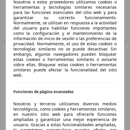
Ordenador, Garantia
Nosotros o estos proveedores utilizamos cookies o
herramientas y tecnologías similares necesarias
para las funciones esenciales del sitio web y para
garantizar su correcto funcionamiento.
Normalmente, se utilizan en respuesta a la actividad
CAETANO FÓRMULA CANARIAS
del usuario para habilitar funciones importantes
ES-35014 LAS PALMAS DE GRAN CANARIA
como la configuración y el mantenimiento de la
Guar
información de inicio de sesión o las preferencias de
privacidad. Normalmente, el uso de estas cookies o
tecnologías similares no se puede desactivar. Sin
Renault Arkana
1.3 TCe
embargo, algunos navegadores pueden bloquear
Evolution EDC 103kW
estas cookies o herramientas similares o avisarle
sobre ellas. Bloquear estas cookies o herramientas
similares puede afectar la funcionalidad del sitio
web.
€ 24.640
Buen
precio
Funciones de página avanzadas
07/2025
18.200 km
Gasolina
103 kW (140 CV)
Nosotros y terceros utilizamos diversos medios
Garantia
tecnológicos, como cookies y herramientas similares,
en nuestro sitio web para ofrecerle funciones
ampliadas y garantizar una mejor experiencia de
usuario. Gracias a estas funcionalidades ampliadas,
le permitimos personalizar nuestra oferta; por