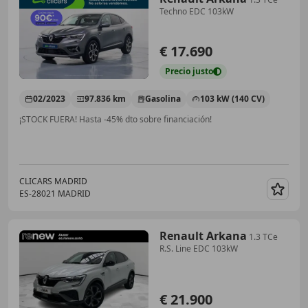
Techno EDC 103kW
€ 17.690
Precio
justo
02/2023
97.836 km
Gasolina
103 kW (140 CV)
¡STOCK FUERA! Hasta -45% dto sobre financiación!
CLICARS MADRID
ES-28021 MADRID
Guar
Renault Arkana
1.3 TCe
R.S. Line EDC 103kW
€ 21.900