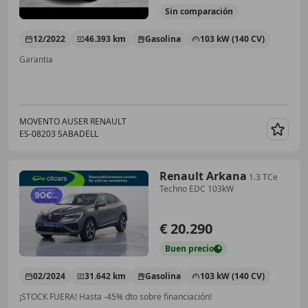
Sin
comparación
12/2022
46.393 km
Gasolina
103 kW (140 CV)
Garantia
MOVENTO AUSER RENAULT
ES-08203 SABADELL
Guar
Renault Arkana
1.3 TCe
Techno EDC 103kW
€ 20.290
Buen
precio
02/2024
31.642 km
Gasolina
103 kW (140 CV)
¡STOCK FUERA! Hasta -45% dto sobre financiación!