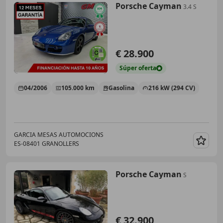
Porsche Cayman
3.4 S
€ 28.900
Súper
oferta
04/2006
105.000 km
Gasolina
216 kW (294 CV)
GARCIA MESAS AUTOMOCIONS
ES-08401 GRANOLLERS
Guar
Porsche Cayman
S
€ 32.900