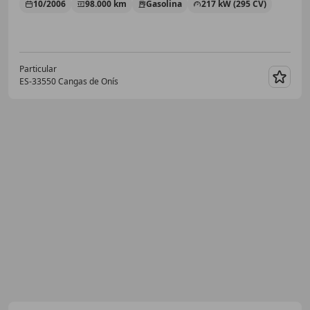
10/2006
98.000 km
Gasolina
217 kW (295 CV)
Particular
ES-33550 Cangas de Onís
Guar