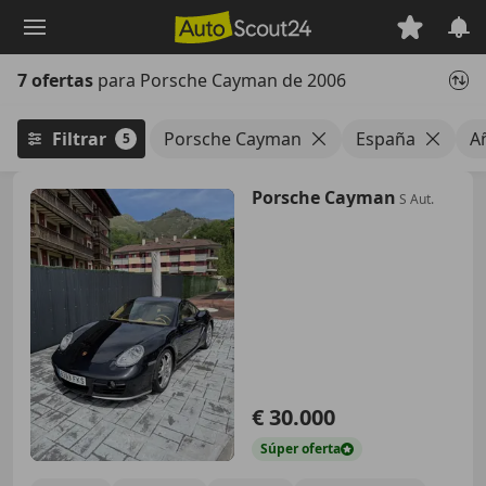
Saltar
al
contenido
7 ofertas
para Porsche Cayman de 2006
principal
Filtrar
Porsche Cayman
España
A
5
Porsche Cayman
S Aut.
€ 30.000
Súper
oferta