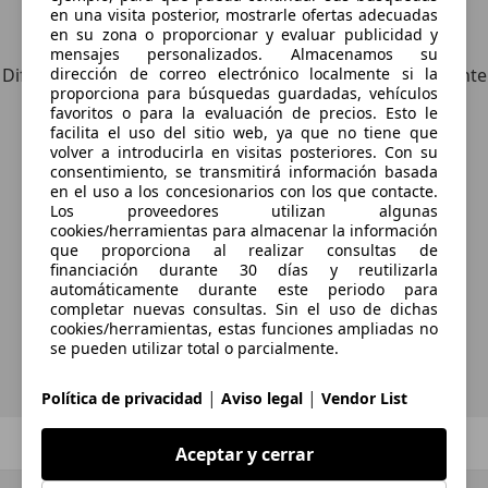
en una visita posterior, mostrarle ofertas adecuadas
Explora vehículos similares
en su zona o proporcionar y evaluar publicidad y
mensajes personalizados. Almacenamos su
dirección de correo electrónico localmente si la
Diferente de tus criterios de búsqueda, pero posiblemente
proporciona para búsquedas guardadas, vehículos
una coincidencia perfecta.
favoritos o para la evaluación de precios. Esto le
facilita el uso del sitio web, ya que no tiene que
volver a introducirla en visitas posteriores. Con su
consentimiento, se transmitirá información basada
en el uso a los concesionarios con los que contacte.
¿Desea ser informado
Los proveedores utilizan algunas
cookies/herramientas para almacenar la información
automáticamente sobre vehículos
que proporciona al realizar consultas de
nuevos para su búsqueda?
financiación durante 30 días y reutilizarla
automáticamente durante este periodo para
completar nuevas consultas. Sin el uso de dichas
cookies/herramientas, estas funciones ampliadas no
Guardar búsqueda
se pueden utilizar total o parcialmente.
|
|
Política de privacidad
Aviso legal
Vendor List
Anterior
1
/
1
Siguiente
Aceptar y cerrar