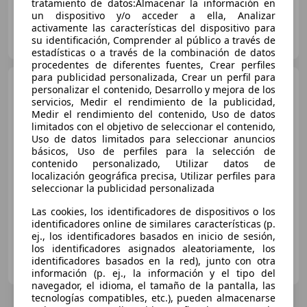
tratamiento de datos:Almacenar la información en
un dispositivo y/o acceder a ella, Analizar
activamente las características del dispositivo para
Particular
su identificación, Comprender al público a través de
ES-46667 Barxeta
Guar
estadísticas o a través de la combinación de datos
procedentes de diferentes fuentes, Crear perfiles
para publicidad personalizada, Crear un perfil para
Porsche Cayman
S
personalizar el contenido, Desarrollo y mejora de los
servicios, Medir el rendimiento de la publicidad,
Medir el rendimiento del contenido, Uso de datos
limitados con el objetivo de seleccionar el contenido,
Uso de datos limitados para seleccionar anuncios
€ 32.900
básicos, Uso de perfiles para la selección de
Precio
justo
contenido personalizado, Utilizar datos de
localización geográfica precisa, Utilizar perfiles para
seleccionar la publicidad personalizada
03/2006
199.990 km
Gasolina
217 kW (295 CV)
Las cookies, los identificadores de dispositivos o los
identificadores online de similares características (p.
ej., los identificadores basados en inicio de sesión,
los identificadores asignados aleatoriamente, los
DRIVE TEAM AUTOMOCION
identificadores basados en la red), junto con otra
ES-8860 CASTELLDEFELS
Guar
información (p. ej., la información y el tipo del
navegador, el idioma, el tamaño de la pantalla, las
tecnologías compatibles, etc.), pueden almacenarse