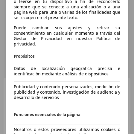
o leerse en tu dispositivo a fin de reconocerlo
siempre que se conecte a una aplicación o a una
página web para una o varias de los finalidades que
se recogen en el presente texto.
Puede cambiar sus ajustes y retirar su
consentimiento en cualquier momento a través del
Gestor de Privacidad en nuestra Política de
privacidad.
Propósitos
Datos de localización geográfica precisa e
identificación mediante análisis de dispositivos
Porsche Cayman
S
Publicidad y contenido personalizados, medición de
publicidad y contenido, investigación de audiencia y
desarrollo de servicios
€ 31.900
Funciones esenciales de la página
Precio
justo
Nosotros o estos proveedores utilizamos cookies o
01/2006
177.550 km
Gasolina
216 kW (294 CV)