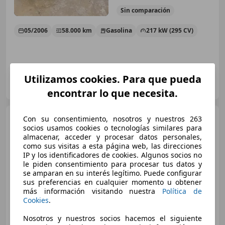
Sin
comparación
05/2006
58.000 km
Gasolina
217 kW (295 CV)
Utilizamos cookies. Para que pueda
Particular
ES-08026 Barcelona
Guar
encontrar lo que necesita.
Porsche Cayman
CAYMAN
Con su consentimiento, nosotros y nuestros 263
3.4 S
socios usamos cookies o tecnologías similares para
almacenar, acceder y procesar datos personales,
como sus visitas a esta página web, las direcciones
IP y los identificadores de cookies. Algunos socios no
€ 26.800
le piden consentimiento para procesar tus datos y
se amparan en su interés legítimo. Puede configurar
Precio
justo
sus preferencias en cualquier momento u obtener
más información visitando nuestra
Política de
03/2006
199.000 km
Gasolina
217 kW (295 CV)
Cookies
.
Nosotros y nuestros socios hacemos el siguiente