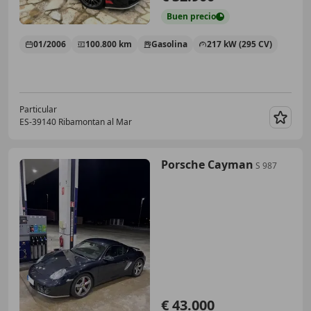
Buen
precio
01/2006
100.800 km
Gasolina
217 kW (295 CV)
Particular
ES-39140 Ribamontan al Mar
Guar
Porsche Cayman
S 987
€ 43.000