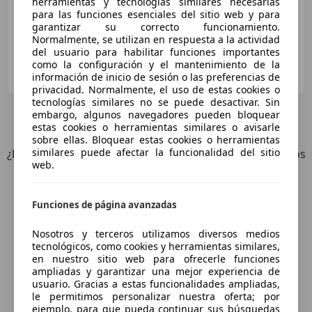
herramientas y tecnologías similares necesarias
para las funciones esenciales del sitio web y para
garantizar su correcto funcionamiento.
Normalmente, se utilizan en respuesta a la actividad
del usuario para habilitar funciones importantes
como la configuración y el mantenimiento de la
CARWIN LEVANTE
información de inicio de sesión o las preferencias de
ES-30163 MURCIA
Guar
privacidad. Normalmente, el uso de estas cookies o
tecnologías similares no se puede desactivar. Sin
embargo, algunos navegadores pueden bloquear
7
Ofertas
para Porsche Cayman
estas cookies o herramientas similares o avisarle
sobre ellas. Bloquear estas cookies o herramientas
similares puede afectar la funcionalidad del sitio
¿Desea ser informado automáticamente sobre vehículos
web.
nuevos para su búsqueda?
Funciones de página avanzadas
Guardar búsqueda
Nosotros y terceros utilizamos diversos medios
tecnológicos, como cookies y herramientas similares,
en nuestro sitio web para ofrecerle funciones
ampliadas y garantizar una mejor experiencia de
usuario. Gracias a estas funcionalidades ampliadas,
le permitimos personalizar nuestra oferta; por
ejemplo, para que pueda continuar sus búsquedas