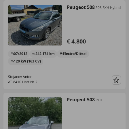
Peugeot 508
508 RXH Hybrid
€ 4.800
07/2012
242.174 km
Electro/Diésel
120 kW (163 CV)
Stojanov Anton
AT-8410 Hart Nr. 2
Guar
Peugeot 508
RXH