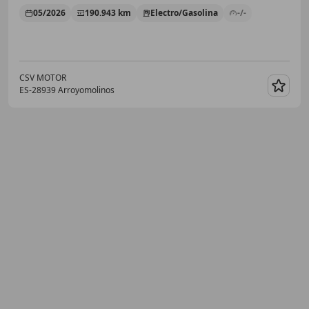
05/2026
190.943 km
Electro/Gasolina
-/-
CSV MOTOR
ES-28939 Arroyomolinos
Guar