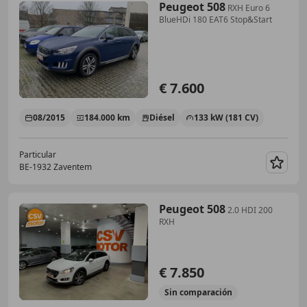
Peugeot 508
RXH Euro 6
BlueHDi 180 EAT6 Stop&Start
€ 7.600
08/2015
184.000 km
Diésel
133 kW (181 CV)
Particular
BE-1932 Zaventem
Guar
Peugeot 508
2.0 HDI 200
RXH
€ 7.850
Sin
comparación