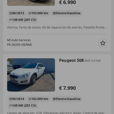
€ 6.990
06/2013
193.000 km
Electro/Gasolina
148 kW (201 CV)
Alarma, Faros de xenon, Kit de reparación de averías, Pantalla frontal, Techo panorámico, Start/Stop automático, ESP, Ordenador
Ml Auto Services
FR-38200 VIENNE
Guar
Peugeot 508
RXH 2.0 hdi
€ 7.990
05/2014
182.000 km
Electro/Gasolina
148 kW (201 CV)
Llantas de aleación, USB, Elevalunas eléctrico, Radio, Control de velocidad