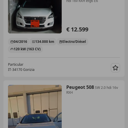
hdi 16v RXH etg6 E6
€ 12.599
04/2016
134.000 km
Electro/Diésel
120 kW (163 CV)
Particular
IT-34170 Gorizia
Guar
Peugeot 508
SW 2.0 hdi 16v
RXH