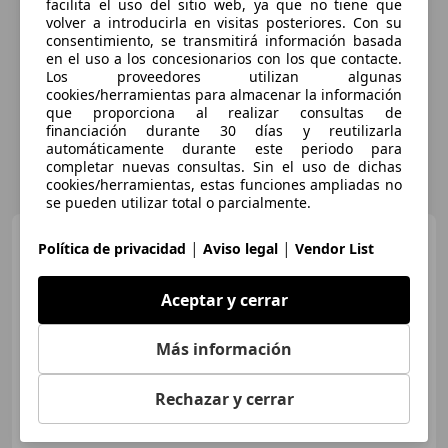
facilita el uso del sitio web, ya que no tiene que
volver a introducirla en visitas posteriores. Con su
consentimiento, se transmitirá información basada
en el uso a los concesionarios con los que contacte.
Los proveedores utilizan algunas
cookies/herramientas para almacenar la información
que proporciona al realizar consultas de
financiación durante 30 días y reutilizarla
automáticamente durante este periodo para
completar nuevas consultas. Sin el uso de dichas
cookies/herramientas, estas funciones ampliadas no
se pueden utilizar total o parcialmente.
Peugeot 508
508 RXH Hybrid
|
|
Política de privacidad
Aviso legal
Vendor List
Aceptar y cerrar
Más información
€ 10.200
Rechazar y cerrar
03/2012
103.000 km
Electro/Diésel
120 kW (163 CV)