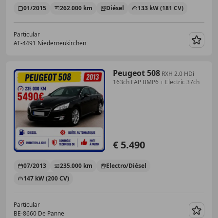
01/2015
262.000 km
Diésel
133 kW (181 CV)
Particular
AT-4491 Niederneukirchen
Guar
Peugeot 508
RXH 2.0 HDi
163ch FAP BMP6 + Electric 37ch
€ 5.490
07/2013
235.000 km
Electro/Diésel
147 kW (200 CV)
Particular
BE-8660 De Panne
Guar