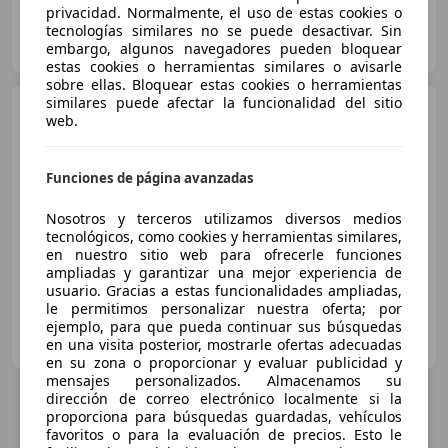
privacidad. Normalmente, el uso de estas cookies o
tecnologías similares no se puede desactivar. Sin
Particular
embargo, algunos navegadores pueden bloquear
FR-68200 Mulhouse
Guar
estas cookies o herramientas similares o avisarle
sobre ellas. Bloquear estas cookies o herramientas
similares puede afectar la funcionalidad del sitio
Peugeot 508
RXH 2.0 HDi
web.
Hybrid4 | Leder | Trekhaak
Funciones de página avanzadas
Nosotros y terceros utilizamos diversos medios
€ 4.950
tecnológicos, como cookies y herramientas similares,
en nuestro sitio web para ofrecerle funciones
08/2012
460.340 km
Electro/Diésel
-/-
ampliadas y garantizar una mejor experiencia de
usuario. Gracias a estas funcionalidades ampliadas,
le permitimos personalizar nuestra oferta; por
Van Leeuwen Auto's Assen B.V.
ejemplo, para que pueda continuar sus búsquedas
NL-9403 DP ASSEN
en una visita posterior, mostrarle ofertas adecuadas
Guar
en su zona o proporcionar y evaluar publicidad y
mensajes personalizados. Almacenamos su
dirección de correo electrónico localmente si la
proporciona para búsquedas guardadas, vehículos
favoritos o para la evaluación de precios. Esto le