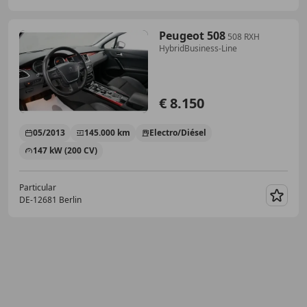
Peugeot 508
508 RXH
HybridBusiness-Line
€ 8.150
05/2013
145.000 km
Electro/Diésel
147 kW (200 CV)
Particular
DE-12681 Berlin
Guar