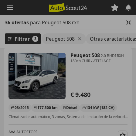
Saltar
al
contenido
36 ofertas
para Peugeot 508 rxh
principal
Filtrar
Peugeot 508
Otras característica
3
Peugeot 508
2.0 BHDI RXH
180ch CUIR / ATTELAGE
€ 9.480
03/2015
177.500 km
Diésel
134 kW (182 CV)
Climatizador automático, 3 zonas, Sistema de limitación de la velocidad, Asistente de luz de carretera, Sistema de lavado de faros, Isofix, Bluetooth, Asientos calef., Control de velocidad
AVA AUTOSTORE