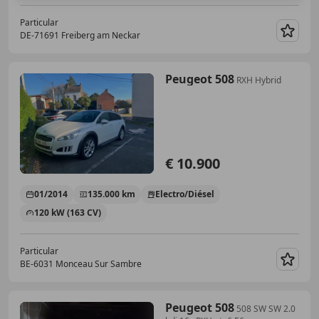
Particular
DE-71691 Freiberg am Neckar
Guar
Peugeot 508
RXH Hybrid
€ 10.900
01/2014
135.000 km
Electro/Diésel
120 kW (163 CV)
Particular
BE-6031 Monceau Sur Sambre
Guar
Peugeot 508
508 SW SW 2.0