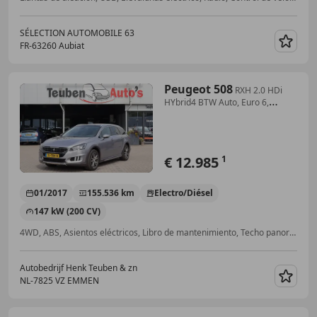
SÉLECTION AUTOMOBILE 63
FR-63260 Aubiat
Guar
Peugeot 508
RXH 2.0 HDi
HYbrid4 BTW Auto, Euro 6,
Navigatie, P
€ 12.985
1
01/2017
155.536 km
Electro/Diésel
147 kW (200 CV)
4WD, ABS, Asientos eléctricos, Libro de mantenimiento, Techo panorámico, Climatizador automático, Asientos con masaje, Faros de LED
Autobedrijf Henk Teuben & zn
NL-7825 VZ EMMEN
Guar