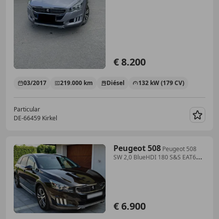
€ 8.200
03/2017
219.000 km
Diésel
132 kW (179 CV)
Particular
DE-66459 Kirkel
Guar
Peugeot 508
Peugeot 508
SW 2,0 BlueHDI 180 S&S EAT6
RXH
€ 6.900