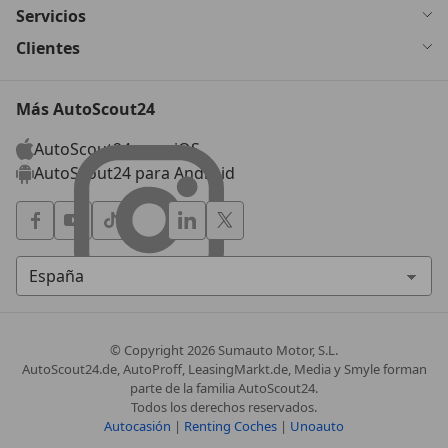
Servicios
Clientes
Más AutoScout24
AutoScout24 para iOS
AutoScout24 para Android
© Copyright
2026
Sumauto Motor, S.L.
AutoScout24.de, AutoProff, LeasingMarkt.de, Media y Smyle forman
parte de la familia AutoScout24.
Todos los derechos reservados.
Autocasión
|
Renting Coches
|
Unoauto