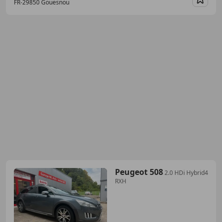
FR-29850 Gouesnou
Guar
Peugeot 508
2.0 HDi Hybrid4
RXH