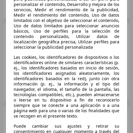
personalizar el contenido, Desarrollo y mejora de los
Clidrive Group
servicios, Medir el rendimiento de la publicidad,
ES-28006 MADRID
Guar
Medir el rendimiento del contenido, Uso de datos
limitados con el objetivo de seleccionar el contenido,
Uso de datos limitados para seleccionar anuncios
Peugeot 508
RXH 2.0 HDi
básicos, Uso de perfiles para la selección de
163ch BMP6 + Electric 37ch
contenido personalizado, Utilizar datos de
localización geográfica precisa, Utilizar perfiles para
seleccionar la publicidad personalizada
Las cookies, los identificadores de dispositivos o los
€ 8.490
identificadores online de similares características (p.
ej., los identificadores basados en inicio de sesión,
los identificadores asignados aleatoriamente, los
01/2013
179.013 km
Diésel
120 kW (163 CV)
identificadores basados en la red), junto con otra
información (p. ej., la información y el tipo del
navegador, el idioma, el tamaño de la pantalla, las
TC AUTOMOBILES
tecnologías compatibles, etc.), pueden almacenarse
FR-60200 COMPIEGNE
Guar
o leerse en tu dispositivo a fin de reconocerlo
siempre que se conecte a una aplicación o a una
página web para una o varias de los finalidades que
Peugeot 508
RXH Hybrid4
se recogen en el presente texto.
Puede cambiar sus ajustes y retirar su
consentimiento en cualquier momento a través del