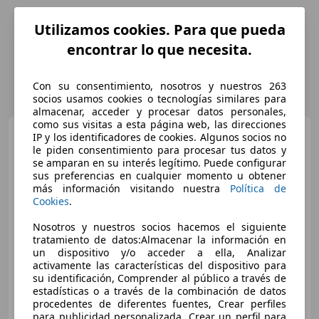
Utilizamos cookies. Para que pueda
encontrar lo que necesita.
Con su consentimiento, nosotros y nuestros 263
socios usamos cookies o tecnologías similares para
almacenar, acceder y procesar datos personales,
como sus visitas a esta página web, las direcciones
Peugeot 508
RXH Full Hybrid
IP y los identificadores de cookies. Algunos socios no
Diésel 200CV
le piden consentimiento para procesar tus datos y
se amparan en su interés legítimo. Puede configurar
sus preferencias en cualquier momento u obtener
más información visitando nuestra
Política de
€ 7.400
Cookies
.
Súper
oferta
Nosotros y nuestros socios hacemos el siguiente
tratamiento de datos:Almacenar la información en
07/2013
165.500 km
Electro/Gasolina
un dispositivo y/o acceder a ella, Analizar
activamente las características del dispositivo para
120 kW (163 CV)
su identificación, Comprender al público a través de
estadísticas o a través de la combinación de datos
procedentes de diferentes fuentes, Crear perfiles
para publicidad personalizada, Crear un perfil para