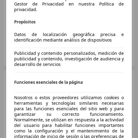
Gestor de Privacidad en nuestra Política de
privacidad.
€ 7.000
Propósitos
05/2015
271.000 km
Electro/Diésel
Datos de localización geográfica precisa e
147 kW (200 CV)
identificación mediante análisis de dispositivos
Publicidad y contenido personalizados, medición de
Particular
publicidad y contenido, investigación de audiencia y
BE-3940 Hecthel-Eksel
Guar
desarrollo de servicios
Peugeot 508
RXH 2.0 HDi
Funciones esenciales de la página
163ch FAP BMP6 + Electric 37ch
Limited Edition
Nosotros o estos proveedores utilizamos cookies o
herramientas y tecnologías similares necesarias
€ 5.700
para las funciones esenciales del sitio web y para
garantizar su correcto funcionamiento.
Normalmente, se utilizan en respuesta a la actividad
01/2012
225.000 km
Electro/Diésel
del usuario para habilitar funciones importantes
como la configuración y el mantenimiento de la
120 kW (163 CV)
información de inicio de sesión o las preferencias de