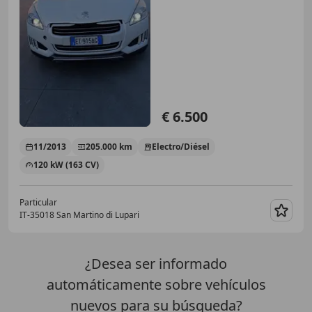
€ 6.500
11/2013
205.000 km
Electro/Diésel
120 kW (163 CV)
Particular
IT-35018 San Martino di Lupari
Guar
¿Desea ser informado
automáticamente sobre vehículos
nuevos para su búsqueda?