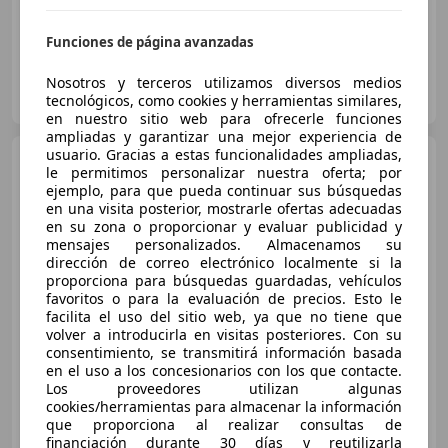
Funciones de página avanzadas
OCASIONPLUS LA MAQUINISTA II
Nosotros y terceros utilizamos diversos medios
ES-08020 SANT ANDREU
tecnológicos, como cookies y herramientas similares,
Guar
en nuestro sitio web para ofrecerle funciones
ampliadas y garantizar una mejor experiencia de
usuario. Gracias a estas funcionalidades ampliadas,
Peugeot 207
SW 1.6HDI FAP
le permitimos personalizar nuestra oferta; por
Active
ejemplo, para que pueda continuar sus búsquedas
en una visita posterior, mostrarle ofertas adecuadas
en su zona o proporcionar y evaluar publicidad y
mensajes personalizados. Almacenamos su
€ 4.100
1
dirección de correo electrónico localmente si la
proporciona para búsquedas guardadas, vehículos
Sin
comparación
favoritos o para la evaluación de precios. Esto le
facilita el uso del sitio web, ya que no tiene que
01/2012
195.983 km
Diésel
68 kW (92 CV)
volver a introducirla en visitas posteriores. Con su
consentimiento, se transmitirá información basada
en el uso a los concesionarios con los que contacte.
Los proveedores utilizan algunas
cookies/herramientas para almacenar la información
OCASIONPLUS SEVILLA CENTRO II
que proporciona al realizar consultas de
ES-41007 Sevilla
Guar
financiación durante 30 días y reutilizarla