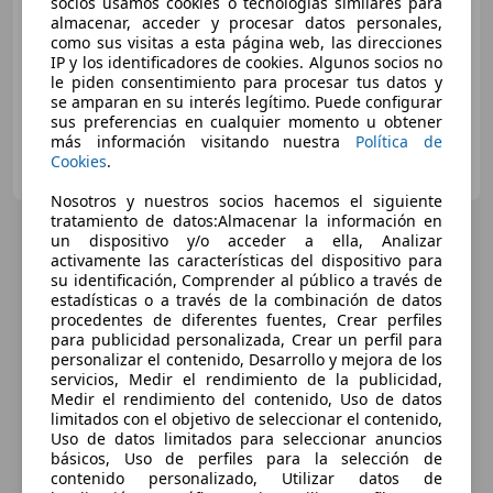
socios usamos cookies o tecnologías similares para
Sin
comparación
almacenar, acceder y procesar datos personales,
como sus visitas a esta página web, las direcciones
01/2007
242.000 km
Diésel
66 kW (90 CV)
IP y los identificadores de cookies. Algunos socios no
le piden consentimiento para procesar tus datos y
se amparan en su interés legítimo. Puede configurar
sus preferencias en cualquier momento u obtener
más información visitando nuestra
Política de
Particular
Cookies
.
ES-41807 Espartinas
Guar
Nosotros y nuestros socios hacemos el siguiente
tratamiento de datos:Almacenar la información en
un dispositivo y/o acceder a ella, Analizar
activamente las características del dispositivo para
su identificación, Comprender al público a través de
estadísticas o a través de la combinación de datos
procedentes de diferentes fuentes, Crear perfiles
para publicidad personalizada, Crear un perfil para
personalizar el contenido, Desarrollo y mejora de los
servicios, Medir el rendimiento de la publicidad,
Medir el rendimiento del contenido, Uso de datos
limitados con el objetivo de seleccionar el contenido,
Uso de datos limitados para seleccionar anuncios
básicos, Uso de perfiles para la selección de
contenido personalizado, Utilizar datos de