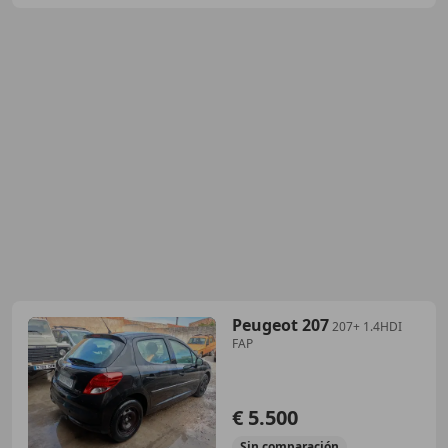
Peugeot 207
207+ 1.4HDI
FAP
€ 5.500
Sin
comparación