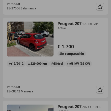
Particular
ES-37006 Salamanca
Guar
Peugeot 207
1.6HDI FAP
Active
€ 1.700
Sin
comparación
12/2012
229.000 km
Diésel
68 kW (92 CV)
Particular
ES-08242 Manresa
Guar
Peugeot 207
207 CC 1.6HDI