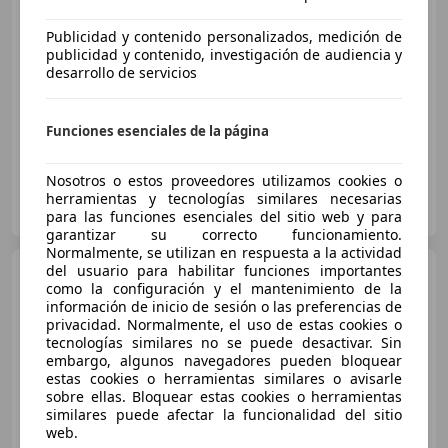
€ 2.100
Publicidad y contenido personalizados, medición de
publicidad y contenido, investigación de audiencia y
Sin
comparación
desarrollo de servicios
09/2010
342.000 km
Diésel
50 kW (68 CV)
Funciones esenciales de la página
Nosotros o estos proveedores utilizamos cookies o
Clidrive Group
herramientas y tecnologías similares necesarias
ES-28006 MADRID
Guar
para las funciones esenciales del sitio web y para
garantizar su correcto funcionamiento.
Normalmente, se utilizan en respuesta a la actividad
del usuario para habilitar funciones importantes
Peugeot 207
1.4HDI FAP
como la configuración y el mantenimiento de la
Business Line
información de inicio de sesión o las preferencias de
privacidad. Normalmente, el uso de estas cookies o
tecnologías similares no se puede desactivar. Sin
embargo, algunos navegadores pueden bloquear
€ 4.890
1
estas cookies o herramientas similares o avisarle
Sin
comparación
sobre ellas. Bloquear estas cookies o herramientas
similares puede afectar la funcionalidad del sitio
web.
03/2012
183.264 km
Diésel
50 kW (68 CV)