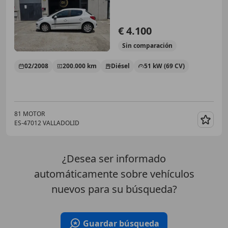
€ 4.100
Sin
comparación
02/2008
200.000 km
Diésel
51 kW (69 CV)
81 MOTOR
ES-47012 VALLADOLID
Guar
¿Desea ser informado
automáticamente sobre vehículos
nuevos para su búsqueda?
Guardar búsqueda