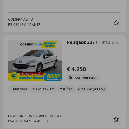
COMPRA AUTO
ES-03012 ALICANTE
Guar
Peugeot 207
1.4HDI Urban
€ 4.250
1
Sin
comparación
06/2008
126.352 km
Diésel
51 kW (69 CV)
OCASIONPLUS LA MAQUINISTA II
ES-08020 SANT ANDREU
Guar