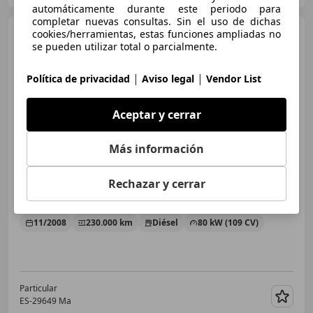
automáticamente durante este periodo para
completar nuevas consultas. Sin el uso de dichas
Peugeot 207
cookies/herramientas, estas funciones ampliadas no
Convertible
se pueden utilizar total o parcialmente.
|
|
Política de privacidad
Aviso legal
Vendor List
Aceptar y cerrar
Más información
€ 3.999
Rechazar y cerrar
Sin
comparación
11/2008
230.000 km
Diésel
80 kW (109 CV)
Particular
ES-29649 Ma
Guar