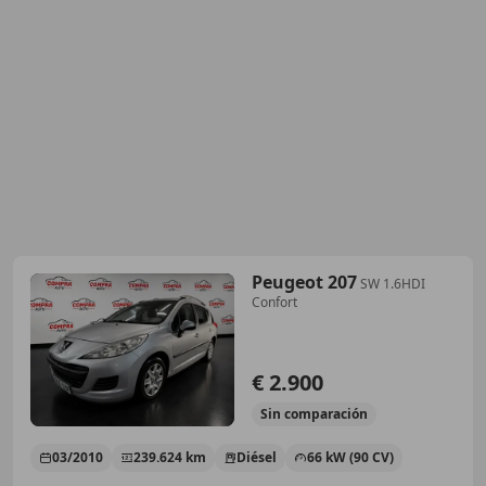
Peugeot 207
SW 1.6HDI
Confort
€ 2.900
Sin
comparación
03/2010
239.624 km
Diésel
66 kW (90 CV)