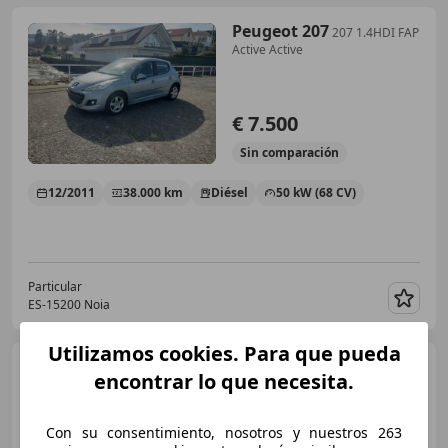
Peugeot 207
207 1.4HDI FAP
Active Active
€ 7.500
Sin
comparación
12/2011
38.000 km
Diésel
50 kW (68 CV)
Particular
ES-15200 Noia
Guar
Utilizamos cookies. Para que pueda
Peugeot 207
1.6HDI X-Line
encontrar lo que necesita.
€ 1.999
Con su consentimiento, nosotros y nuestros 263