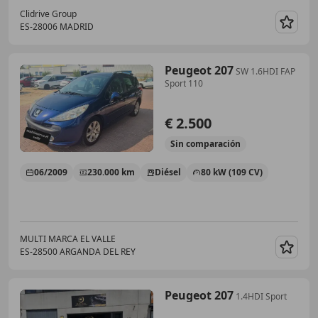
Clidrive Group
ES-28006 MADRID
Guar
Peugeot 207
SW 1.6HDI FAP
Sport 110
€ 2.500
Sin
comparación
06/2009
230.000 km
Diésel
80 kW (109 CV)
MULTI MARCA EL VALLE
ES-28500 ARGANDA DEL REY
Guar
Peugeot 207
1.4HDI Sport