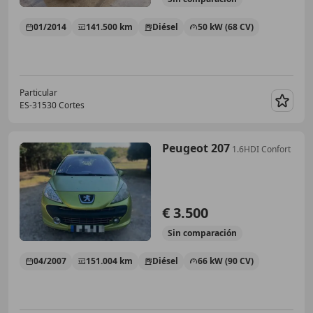
01/2014
141.500 km
Diésel
50 kW (68 CV)
Particular
ES-31530 Cortes
Guar
Peugeot 207
1.6HDI Confort
€ 3.500
Sin
comparación
04/2007
151.004 km
Diésel
66 kW (90 CV)