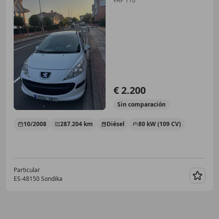
FAP 110
€ 2.200
Sin
comparación
10/2008
287.204 km
Diésel
80 kW (109 CV)
Particular
ES-48150 Sondika
Guar