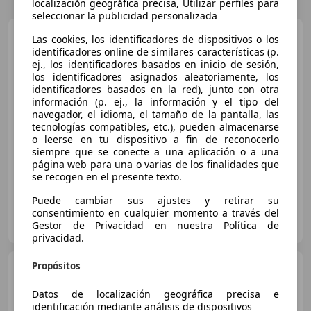
localización geográfica precisa, Utilizar perfiles para
seleccionar la publicidad personalizada
Peugeot 207
1.4HDI FAP
Las cookies, los identificadores de dispositivos o los
Active
identificadores online de similares características (p.
ej., los identificadores basados en inicio de sesión,
los identificadores asignados aleatoriamente, los
identificadores basados en la red), junto con otra
€ 5.950
1
información (p. ej., la información y el tipo del
navegador, el idioma, el tamaño de la pantalla, las
Sin
comparación
tecnologías compatibles, etc.), pueden almacenarse
o leerse en tu dispositivo a fin de reconocerlo
02/2012
96.351 km
Diésel
50 kW (68 CV)
siempre que se conecte a una aplicación o a una
página web para una o varias de los finalidades que
se recogen en el presente texto.
Puede cambiar sus ajustes y retirar su
consentimiento en cualquier momento a través del
HR MOTOR SANT BOI
Gestor de Privacidad en nuestra Política de
ES-08830 Sant Boi de Llobregat
Guar
privacidad.
Propósitos
Peugeot 207
1.4HDI Confort
Datos de localización geográfica precisa e
identificación mediante análisis de dispositivos