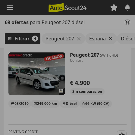
Saltar
al
contenido
69 ofertas
para Peugeot 207 diésel
principal
Filtrar
Peugeot 207
España
Diésel
4
Peugeot 207
SW 1.6HDI
Confort
€ 4.900
Sin
comparación
03/2010
249.000 km
Diésel
66 kW (90 CV)
RENTING CREDIT