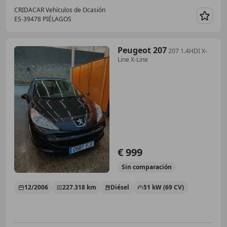
CRIDACAR Vehículos de Ocasión
ES-39478 PIÉLAGOS
Guar
Peugeot 207
207 1.4HDI X-
Line X-Line
€ 999
Sin
comparación
12/2006
227.318 km
Diésel
51 kW (69 CV)