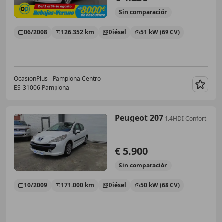
Sin
comparación
06/2008
126.352 km
Diésel
51 kW (69 CV)
OcasionPlus - Pamplona Centro
ES-31006 Pamplona
Guar
Peugeot 207
1.4HDI Confort
€ 5.900
Sin
comparación
10/2009
171.000 km
Diésel
50 kW (68 CV)