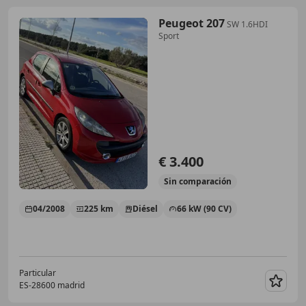
Peugeot 207
SW 1.6HDI
Sport
€ 3.400
Sin
comparación
04/2008
225 km
Diésel
66 kW (90 CV)
Particular
ES-28600 madrid
Guar