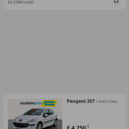
ES-27003 LUGO
Guar
Peugeot 207
1.4HDI Urban
€ 4.250
1