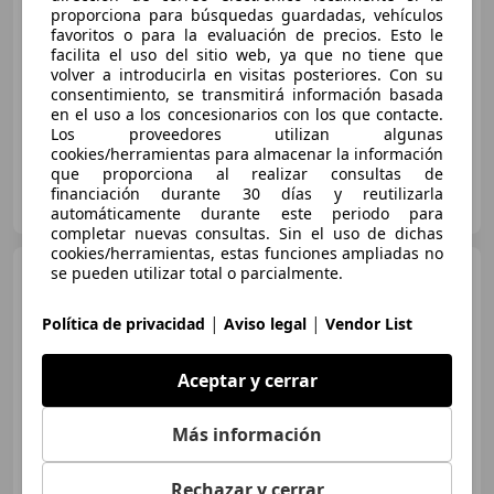
Súper
oferta
proporciona para búsquedas guardadas, vehículos
favoritos o para la evaluación de precios. Esto le
03/2019
152.223 km
Gas licuado (GLP)
facilita el uso del sitio web, ya que no tiene que
volver a introducirla en visitas posteriores. Con su
103 kW (140 CV)
consentimiento, se transmitirá información basada
en el uso a los concesionarios con los que contacte.
Los proveedores utilizan algunas
cookies/herramientas para almacenar la información
que proporciona al realizar consultas de
OCASIONPLUS LAS ROZAS II
financiación durante 30 días y reutilizarla
ES-28232 LAS ROZAS
Guar
automáticamente durante este periodo para
completar nuevas consultas. Sin el uso de dichas
cookies/herramientas, estas funciones ampliadas no
Opel Mokka
se pueden utilizar total o parcialmente.
X 1.4T GLP
Selective 4x2
|
|
Política de privacidad
Aviso legal
Vendor List
€ 9.773
1
Aceptar y cerrar
Buen
precio
Más información
01/2019
142.000 km
Gas licuado (GLP)
103 kW (140 CV)
Rechazar y cerrar