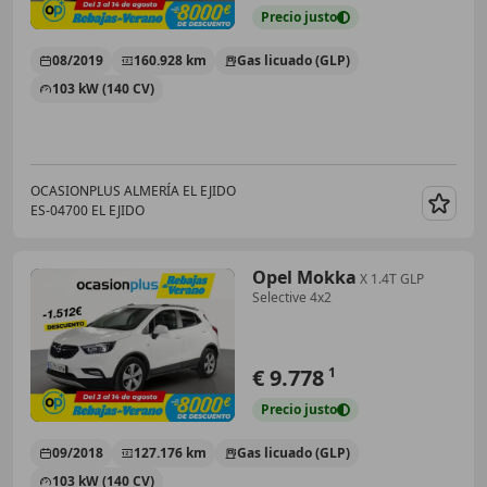
Precio
justo
08/2019
160.928 km
Gas licuado (GLP)
103 kW (140 CV)
OCASIONPLUS ALMERÍA EL EJIDO
ES-04700 EL EJIDO
Guar
Opel Mokka
X 1.4T GLP
Selective 4x2
€ 9.778
1
Precio
justo
09/2018
127.176 km
Gas licuado (GLP)
103 kW (140 CV)