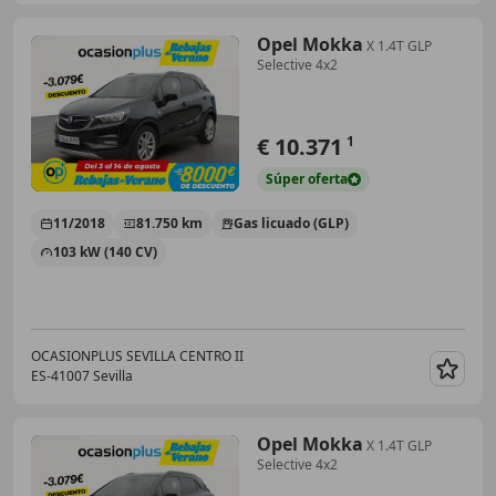
Opel Mokka
X 1.4T GLP
Selective 4x2
€ 10.371
1
Súper
oferta
11/2018
81.750 km
Gas licuado (GLP)
103 kW (140 CV)
OCASIONPLUS SEVILLA CENTRO II
ES-41007 Sevilla
Guar
Opel Mokka
X 1.4T GLP
Selective 4x2