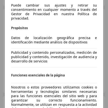
Guar
Puede cambiar sus ajustes y retirar su
consentimiento en cualquier momento a través del
Gestor de Privacidad en nuestra Política de
Opel Mokka
X 1.4T GLP
privacidad.
Selective 4x2
Propósitos
€ 10.454
1
Datos de localización geográfica precisa e
identificación mediante análisis de dispositivos
Buen
precio
Publicidad y contenido personalizados, medición de
09/2018
98.198 km
Gas licuado (GLP)
publicidad y contenido, investigación de audiencia y
103 kW (140 CV)
desarrollo de servicios
Funciones esenciales de la página
OCASIONPLUS SEVILLA CENTRO II
ES-41007 Sevilla
Nosotros o estos proveedores utilizamos cookies o
Guar
herramientas y tecnologías similares necesarias
para las funciones esenciales del sitio web y para
garantizar su correcto funcionamiento.
Opel Mokka
X 1.4T GLP
Normalmente, se utilizan en respuesta a la actividad
Selective 4x2