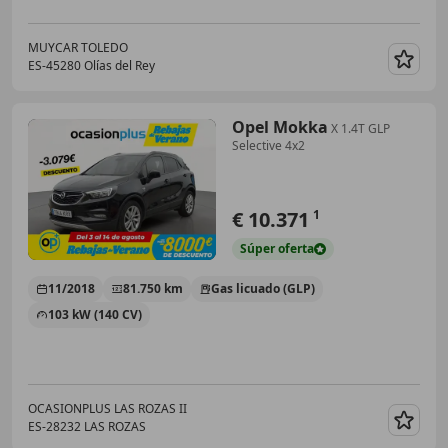
MUYCAR TOLEDO
ES-45280 Olías del Rey
Guar
Opel Mokka
X 1.4T GLP
Selective 4x2
€ 10.371
1
Súper
oferta
11/2018
81.750 km
Gas licuado (GLP)
103 kW (140 CV)
OCASIONPLUS LAS ROZAS II
ES-28232 LAS ROZAS
Guar