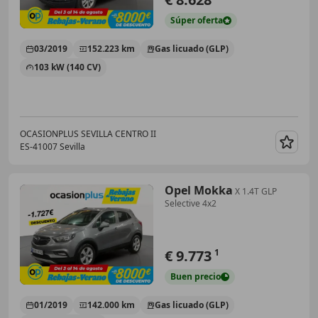
Súper
oferta
03/2019
152.223 km
Gas licuado (GLP)
103 kW (140 CV)
OCASIONPLUS SEVILLA CENTRO II
ES-41007 Sevilla
Guar
Opel Mokka
X 1.4T GLP
Selective 4x2
€ 9.773
1
Buen
precio
01/2019
142.000 km
Gas licuado (GLP)