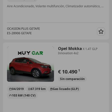
Aire Acondicionado, Volante multifunción, Climatizador automático, ABS, Isofix, Llantas de aleación, Start/Stop automático, Control de tracción
OCASION PLUS GETAFE
ES-28906 GETAFE
Guar
Opel Mokka
X 1.4T GLP
Innovation 4x2
€ 10.490
1
Sin
comparación
04/2019
67.319 km
Gas licuado (GLP)
103 kW (140 CV)