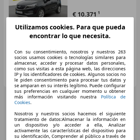
€ 10.371
1
Súper
oferta
Utilizamos cookies. Para que pueda
encontrar lo que necesita.
11/2018
81.750 km
Gas licuado (GLP)
103 kW (140 CV)
Con su consentimiento, nosotros y nuestros 263
socios usamos cookies o tecnologías similares para
almacenar, acceder y procesar datos personales,
como sus visitas a esta página web, las direcciones
OCASIONPLUS LA MAQUINISTA II
IP y los identificadores de cookies. Algunos socios no
ES-08020 SANT ANDREU
le piden consentimiento para procesar tus datos y
Guar
se amparan en su interés legítimo. Puede configurar
sus preferencias en cualquier momento u obtener
más información visitando nuestra
Política de
Cookies
.
Nosotros y nuestros socios hacemos el siguiente
tratamiento de datos:Almacenar la información en
un dispositivo y/o acceder a ella, Analizar
activamente las características del dispositivo para
su identificación, Comprender al público a través de