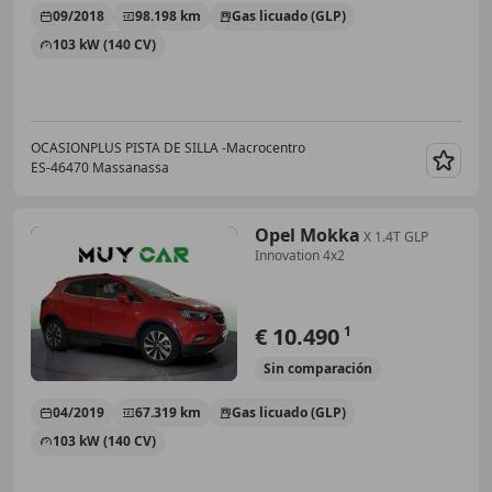
09/2018
98.198 km
Gas licuado (GLP)
103 kW (140 CV)
OCASIONPLUS PISTA DE SILLA -Macrocentro
ES-46470 Massanassa
Guar
Opel Mokka
X 1.4T GLP
Innovation 4x2
€ 10.490
1
Sin
comparación
04/2019
67.319 km
Gas licuado (GLP)
103 kW (140 CV)