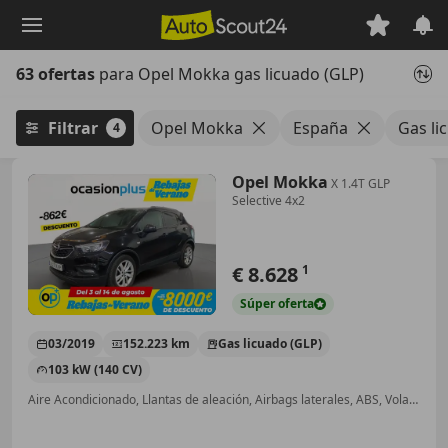
Saltar
al
contenido
63 ofertas
para Opel Mokka gas licuado (GLP)
principal
Filtrar
Opel Mokka
España
Gas li
4
Opel Mokka
X 1.4T GLP
Selective 4x2
€ 8.628
1
Súper
oferta
03/2019
152.223 km
Gas licuado (GLP)
103 kW (140 CV)
Aire Acondicionado, Llantas de aleación, Airbags laterales, ABS, Volante multifunción, Start/Stop automático, Climatizador automático, Isofix