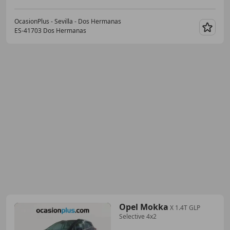
OcasionPlus - Sevilla - Dos Hermanas
ES-41703 Dos Hermanas
Guar
Opel Mokka
X 1.4T GLP
Selective 4x2