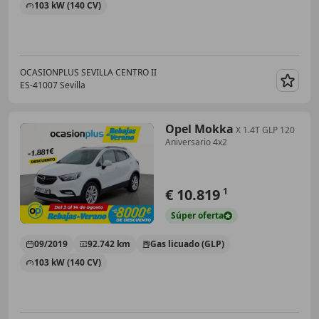
103 kW (140 CV)
OCASIONPLUS SEVILLA CENTRO II
ES-41007 Sevilla
Guar
Opel Mokka
X 1.4T GLP 120
Aniversario 4x2
€ 10.819
1
Súper
oferta
09/2019
92.742 km
Gas licuado (GLP)
103 kW (140 CV)