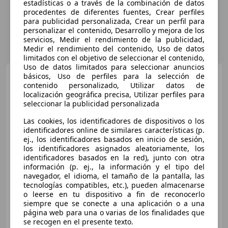
estadísticas o a través de la combinación de datos
procedentes de diferentes fuentes, Crear perfiles
para publicidad personalizada, Crear un perfil para
personalizar el contenido, Desarrollo y mejora de los
servicios, Medir el rendimiento de la publicidad,
Medir el rendimiento del contenido, Uso de datos
limitados con el objetivo de seleccionar el contenido,
Uso de datos limitados para seleccionar anuncios
Opel Mokka
básicos, Uso de perfiles para la selección de
X 1.4T GLP
Selective 4x2
contenido personalizado, Utilizar datos de
localización geográfica precisa, Utilizar perfiles para
seleccionar la publicidad personalizada
€ 10.371
1
Las cookies, los identificadores de dispositivos o los
identificadores online de similares características (p.
Súper
oferta
ej., los identificadores basados en inicio de sesión,
los identificadores asignados aleatoriamente, los
identificadores basados en la red), junto con otra
11/2018
81.750 km
Gas licuado (GLP)
información (p. ej., la información y el tipo del
103 kW (140 CV)
navegador, el idioma, el tamaño de la pantalla, las
tecnologías compatibles, etc.), pueden almacenarse
o leerse en tu dispositivo a fin de reconocerlo
siempre que se conecte a una aplicación o a una
página web para una o varias de los finalidades que
OCASIONPLUS CORDOBA LUCENA
se recogen en el presente texto.
ES-14900 Lucena