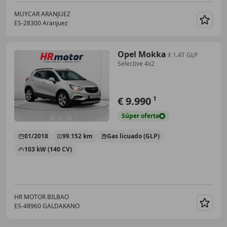
MUYCAR ARANJUEZ
ES-28300 Aranjuez
Guar
Opel Mokka
X 1.4T GLP
Selective 4x2
€ 9.990
1
Súper
oferta
01/2018
99.152 km
Gas licuado (GLP)
103 kW (140 CV)
HR MOTOR BILBAO
ES-48960 GALDAKANO
Guar