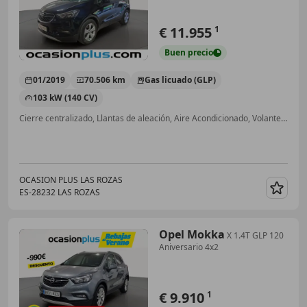
€ 11.955
1
Buen
precio
01/2019
70.506 km
Gas licuado (GLP)
103 kW (140 CV)
Cierre centralizado, Llantas de aleación, Aire Acondicionado, Volante multifunción, Climatizador automático, ESP, Airbags laterales, Control de tracción
OCASION PLUS LAS ROZAS
ES-28232 LAS ROZAS
Guar
Opel Mokka
X 1.4T GLP 120
Aniversario 4x2
€ 9.910
1