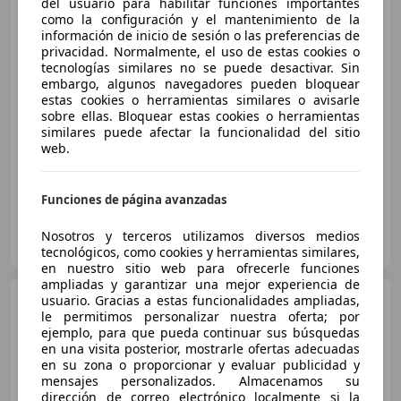
del usuario para habilitar funciones importantes
como la configuración y el mantenimiento de la
información de inicio de sesión o las preferencias de
privacidad. Normalmente, el uso de estas cookies o
€ 8.628
1
tecnologías similares no se puede desactivar. Sin
embargo, algunos navegadores pueden bloquear
Súper
oferta
estas cookies o herramientas similares o avisarle
sobre ellas. Bloquear estas cookies o herramientas
03/2019
152.223 km
Gas licuado (GLP)
similares puede afectar la funcionalidad del sitio
103 kW (140 CV)
web.
Funciones de página avanzadas
OCASIONPLUS LA MAQUINISTA II
Nosotros y terceros utilizamos diversos medios
ES-08020 SANT ANDREU
Guar
tecnológicos, como cookies y herramientas similares,
en nuestro sitio web para ofrecerle funciones
ampliadas y garantizar una mejor experiencia de
Opel Mokka
usuario. Gracias a estas funcionalidades ampliadas,
X 1.4T GLP
le permitimos personalizar nuestra oferta; por
Selective 4x2
ejemplo, para que pueda continuar sus búsquedas
en una visita posterior, mostrarle ofertas adecuadas
en su zona o proporcionar y evaluar publicidad y
€ 8.628
1
mensajes personalizados. Almacenamos su
dirección de correo electrónico localmente si la