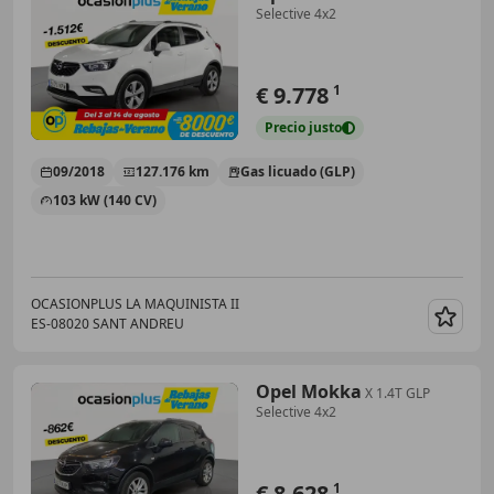
Selective 4x2
€ 9.778
1
Precio
justo
09/2018
127.176 km
Gas licuado (GLP)
103 kW (140 CV)
OCASIONPLUS LA MAQUINISTA II
ES-08020 SANT ANDREU
Guar
Opel Mokka
X 1.4T GLP
Selective 4x2
€ 8.628
1