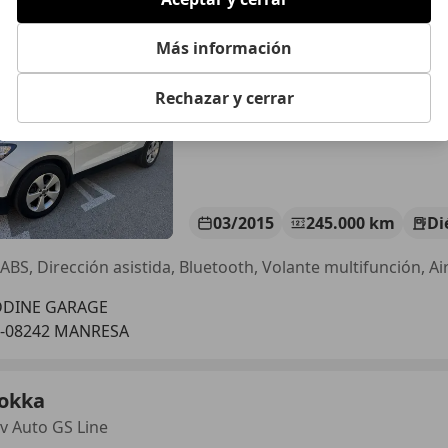
&S Business 4x2
Más información
€ 6.500
Precio
justo
Rechazar y cerrar
03/2015
245.000 km
Di
DDINE GARAGE
S-08242 MANRESA
okka
cv Auto GS Line