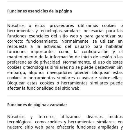
okka
Funciones esenciales de la página
&S Excellence 4x2
Nosotros o estos proveedores utilizamos cookies o
€ 7.450
1
Buen
precio
herramientas y tecnologías similares necesarias para las
funciones esenciales del sitio web y para garantizar su
correcto funcionamiento. Normalmente, se utilizan en
respuesta a la actividad del usuario para habilitar
funciones importantes como la configuración y el
mantenimiento de la información de inicio de sesión o las
preferencias de privacidad. Normalmente, el uso de estas
cookies o tecnologías similares no se puede desactivar. Sin
embargo, algunos navegadores pueden bloquear estas
12/2013
155.052 km
Di
cookies o herramientas similares o avisarle sobre ellas.
Bloquear estas cookies o herramientas similares puede
afectar la funcionalidad del sitio web.
CASIONPLUS PALAFOLLS
-08389 Palafolls
Funciones de página avanzadas
Nosotros y terceros utilizamos diversos medios
tecnológicos, como cookies y herramientas similares, en
okka
nuestro sitio web para ofrecerle funciones ampliadas y