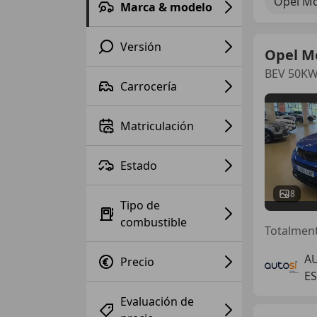
Opel M
Marca & modelo
Versión
Opel M
BEV 50KW
Carrocería
Matriculación
Estado
8
Tipo de
combustible
Totalment
A
Precio
ES
Evaluación de