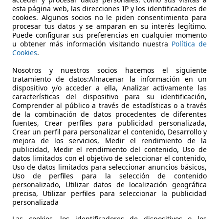
esta página web, las direcciones IP y los identificadores de
cookies. Algunos socios no le piden consentimiento para
procesar tus datos y se amparan en su interés legítimo.
Puede configurar sus preferencias en cualquier momento
u obtener más información visitando nuestra
Política de
Cookies
.
Nosotros y nuestros socios hacemos el siguiente
07/2015
86.427 km
Dié
tratamiento de datos:Almacenar la información en un
dispositivo y/o acceder a ella, Analizar activamente las
UTOHERO BARCELONA
características del dispositivo para su identificación,
-08903 SANT ADRIÀ DE BESÒS
Comprender al público a través de estadísticas o a través
de la combinación de datos procedentes de diferentes
fuentes, Crear perfiles para publicidad personalizada,
Crear un perfil para personalizar el contenido, Desarrollo y
mejora de los servicios, Medir el rendimiento de la
publicidad, Medir el rendimiento del contenido, Uso de
datos limitados con el objetivo de seleccionar el contenido,
Uso de datos limitados para seleccionar anuncios básicos,
Uso de perfiles para la selección de contenido
personalizado, Utilizar datos de localización geográfica
precisa, Utilizar perfiles para seleccionar la publicidad
personalizada
Las cookies, los identificadores de dispositivos o los