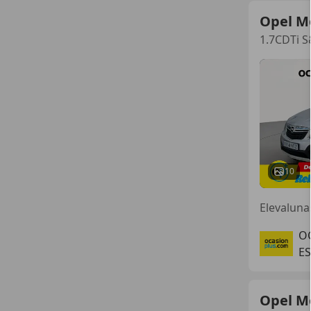
Opel M
1.7CDTi S
10
O
ES
Opel M