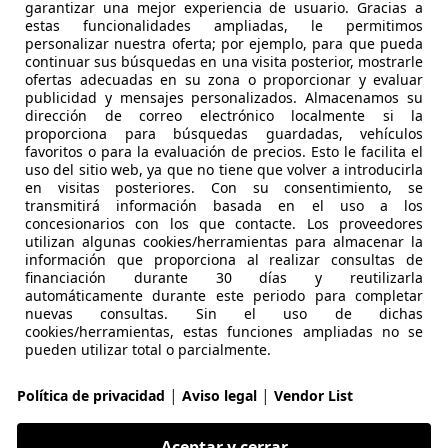
garantizar una mejor experiencia de usuario. Gracias a
S Selective 4x2
estas funcionalidades ampliadas, le permitimos
personalizar nuestra oferta; por ejemplo, para que pueda
€ 11.300
Precio
justo
continuar sus búsquedas en una visita posterior, mostrarle
ofertas adecuadas en su zona o proporcionar y evaluar
publicidad y mensajes personalizados. Almacenamos su
dirección de correo electrónico localmente si la
proporciona para búsquedas guardadas, vehículos
favoritos o para la evaluación de precios. Esto le facilita el
uso del sitio web, ya que no tiene que volver a introducirla
en visitas posteriores. Con su consentimiento, se
transmitirá información basada en el uso a los
concesionarios con los que contacte. Los proveedores
utilizan algunas cookies/herramientas para almacenar la
información que proporciona al realizar consultas de
01/2017
67.000 km
Gas
financiación durante 30 días y reutilizarla
automáticamente durante este periodo para completar
nuevas consultas. Sin el uso de dichas
cookies/herramientas, estas funciones ampliadas no se
pueden utilizar total o parcialmente.
LLANDI ALL CARS
S-07009 PALMA DE MALLORCA
|
|
Política de privacidad
Aviso legal
Vendor List
okka
Aceptar y cerrar