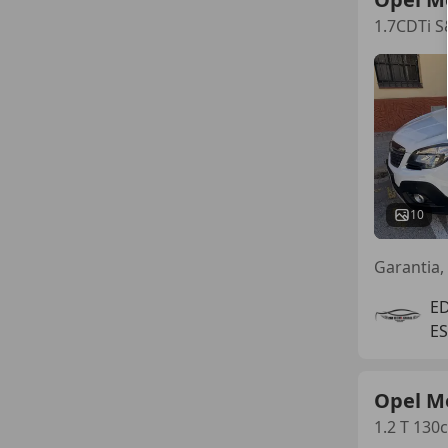
1.7CDTi S
10
E
E
Opel M
1.2 T 130