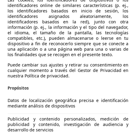
identificadores online de similares características (p. ej.,
los identificadores basados en inicio de sesión, los
identificadores asignados aleatoriamente, los
identificadores basados en la red), junto con otra
información (p. ej., la información y el tipo del navegador,
el idioma, el tamaño de la pantalla, las tecnologías
okka
compatibles, etc.), pueden almacenarse o leerse en tu
dispositivo a fin de reconocerlo siempre que se conecte a
 96 kW (130 CV) GS
una aplicación o a una página web para una o varias de
los finalidades que se recogen en el presente texto.
€ 13.900
Precio
justo
Puede cambiar sus ajustes y retirar su consentimiento en
cualquier momento a través del Gestor de Privacidad en
nuestra Política de privacidad.
Propósitos
Datos de localización geográfica precisa e identificación
07/2021
36.300 km
Gas
mediante análisis de dispositivos
RIVIM
Publicidad y contenido personalizados, medición de
S-08915 BADALONA
publicidad y contenido, investigación de audiencia y
desarrollo de servicios