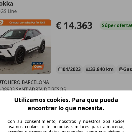
okka
 GS Line
€ 14.363
Súper
oferta
04/2023
33.840 km
Gas
UTOHERO BARCELONA
-08903 SANT ADRIÀ DE BESÒS
Utilizamos cookies. Para que pueda
encontrar lo que necesita.
okka
DPF Crosscity
Con su consentimiento, nosotros y nuestros 263 socios
usamos cookies o tecnologías similares para almacenar,
€ 9.713
Precio
justo
acceder y procesar datos personales, como sus visitas a