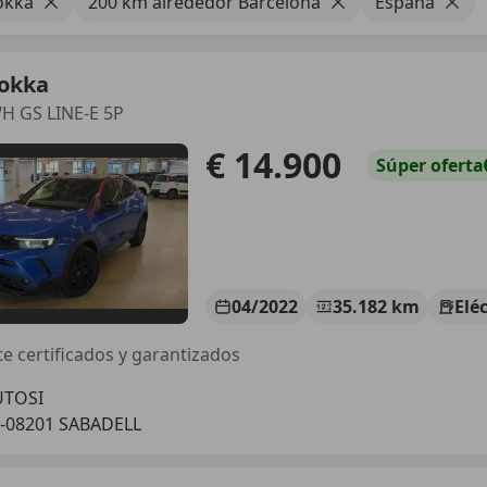
okka
200 km alrededor Barcelona
España
okka
H GS LINE-E 5P
€ 14.900
Súper
oferta
04/2022
35.182 km
Elé
e certificados y garantizados
UTOSI
-08201 SABADELL