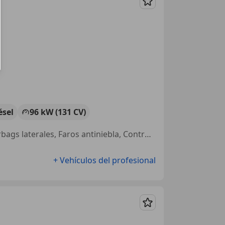
Guardar
ésel
96 kW (131 CV)
Garantia, ABS, Dirección asistida, Bluetooth, Volante multifunción, Airbags laterales, Faros antiniebla, Control de tracción
+ Vehículos del profesional
Guardar