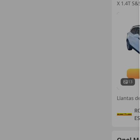
X 1.4T S&
13
RO
E
Opel M