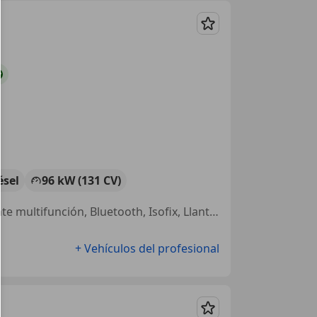
Guardar
ésel
96 kW (131 CV)
Elevalunas eléctrico, Control de velocidad, ABS, Faros de xenon, Volante multifunción, Bluetooth, Isofix, Llantas de aleación
+ Vehículos del profesional
Guardar