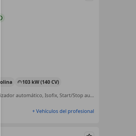
olina
103 kW (140 CV)
Llantas de aleación, Aire Acondicionado, Volante multifunción, Climatizador automático, Isofix, Start/Stop automático, Control de tracción, ESP
+ Vehículos del profesional