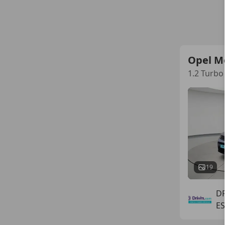
Opel M
1.2 Turbo
19
D
E