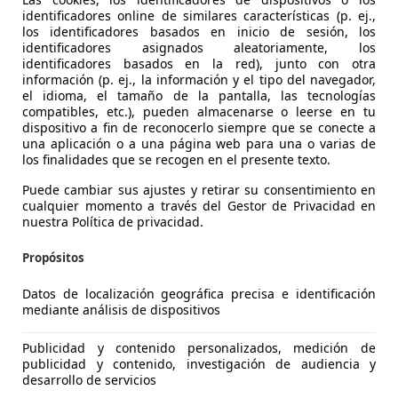
identificadores online de similares características (p. ej.,
los identificadores basados en inicio de sesión, los
identificadores asignados aleatoriamente, los
identificadores basados en la red), junto con otra
información (p. ej., la información y el tipo del navegador,
rossland
el idioma, el tamaño de la pantalla, las tecnologías
S ecoTEC Excellence 110
compatibles, etc.), pueden almacenarse o leerse en tu
dispositivo a fin de reconocerlo siempre que se conecte a
€ 7.470
una aplicación o a una página web para una o varias de
Precio
justo
los finalidades que se recogen en el presente texto.
Puede cambiar sus ajustes y retirar su consentimiento en
cualquier momento a través del Gestor de Privacidad en
nuestra Política de privacidad.
Propósitos
08/2018
146.300 km
Ga
Datos de localización geográfica precisa e identificación
mediante análisis de dispositivos
 MURCIA.
MURCIA
Publicidad y contenido personalizados, medición de
publicidad y contenido, investigación de audiencia y
desarrollo de servicios