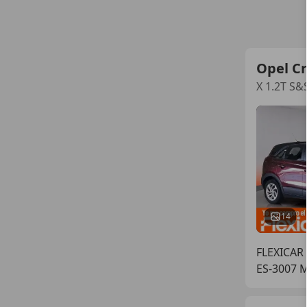
Opel C
X 1.2T S&
14
FLEXICAR
ES-3007 