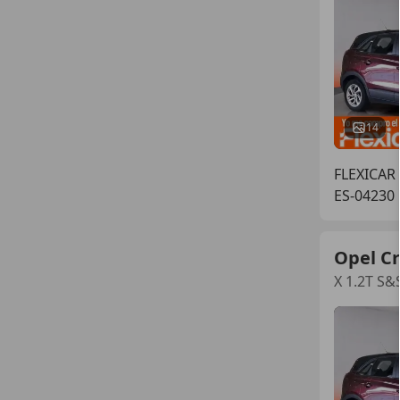
14
FLEXICAR
ES-04230 
Opel C
X 1.2T S&