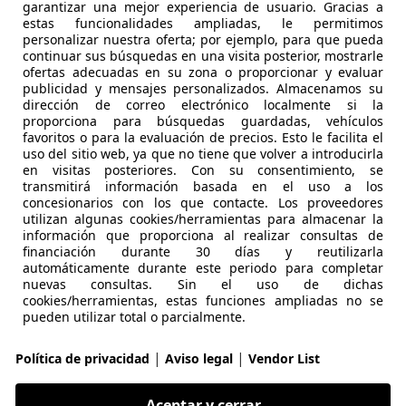
€ 7.470
Precio
justo
garantizar una mejor experiencia de usuario. Gracias a
estas funcionalidades ampliadas, le permitimos
personalizar nuestra oferta; por ejemplo, para que pueda
continuar sus búsquedas en una visita posterior, mostrarle
ofertas adecuadas en su zona o proporcionar y evaluar
publicidad y mensajes personalizados. Almacenamos su
dirección de correo electrónico localmente si la
proporciona para búsquedas guardadas, vehículos
08/2018
146.300 km
Ga
favoritos o para la evaluación de precios. Esto le facilita el
uso del sitio web, ya que no tiene que volver a introducirla
en visitas posteriores. Con su consentimiento, se
 ALMERÍA
transmitirá información basada en el uso a los
Huércal de Almería
concesionarios con los que contacte. Los proveedores
utilizan algunas cookies/herramientas para almacenar la
información que proporciona al realizar consultas de
financiación durante 30 días y reutilizarla
rossland
automáticamente durante este periodo para completar
S ecoTEC Excellence 110
nuevas consultas. Sin el uso de dichas
cookies/herramientas, estas funciones ampliadas no se
pueden utilizar total o parcialmente.
€ 7.470
Precio
justo
|
|
Política de privacidad
Aviso legal
Vendor List
Aceptar y cerrar