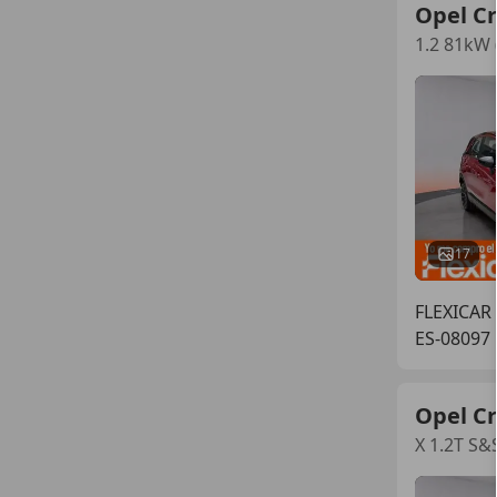
Opel C
1.2 81kW 
17
FLEXICAR
ES-08097 
Opel C
X 1.2T S&