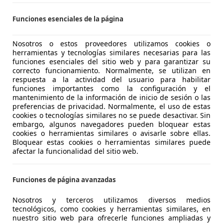
rossland
(110CV) GS Line
Funciones esenciales de la página
€ 8.990
1
Precio
justo
Nosotros o estos proveedores utilizamos cookies o
herramientas y tecnologías similares necesarias para las
funciones esenciales del sitio web y para garantizar su
correcto funcionamiento. Normalmente, se utilizan en
respuesta a la actividad del usuario para habilitar
funciones importantes como la configuración y el
mantenimiento de la información de inicio de sesión o las
preferencias de privacidad. Normalmente, el uso de estas
cookies o tecnologías similares no se puede desactivar. Sin
06/2021
130.500 km
Ga
embargo, algunos navegadores pueden bloquear estas
cookies o herramientas similares o avisarle sobre ellas.
 GRUPO BARCELONA.
Bloquear estas cookies o herramientas similares puede
afectar la funcionalidad del sitio web.
L'Hospitalet de Llobregat
Funciones de página avanzadas
rossland
S ecoTEC Excellence 110
Nosotros y terceros utilizamos diversos medios
tecnológicos, como cookies y herramientas similares, en
nuestro sitio web para ofrecerle funciones ampliadas y