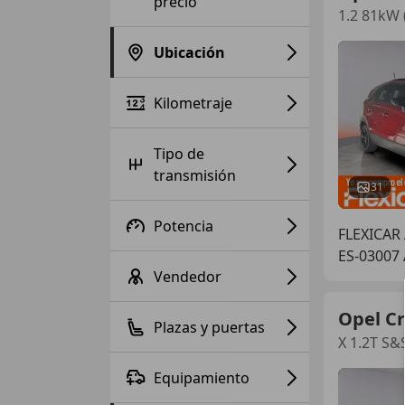
precio
1.2 81kW 
Ubicación
Kilometraje
Tipo de
transmisión
31
Potencia
FLEXICAR
ES-03007
Vendedor
Opel C
Plazas y puertas
X 1.2T S&
Equipamiento