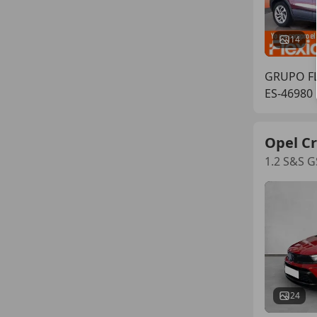
14
GRUPO FL
ES-46980
Opel C
1.2 S&S G
24