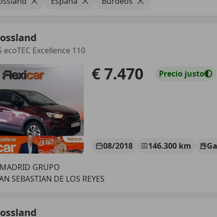
ossland
España
Burdeos
rossland
S ecoTEC Excellence 110
€ 7.470
Precio
justo
08/2018
146.300 km
Ga
R MADRID GRUPO
SAN SEBASTIAN DE LOS REYES
rossland