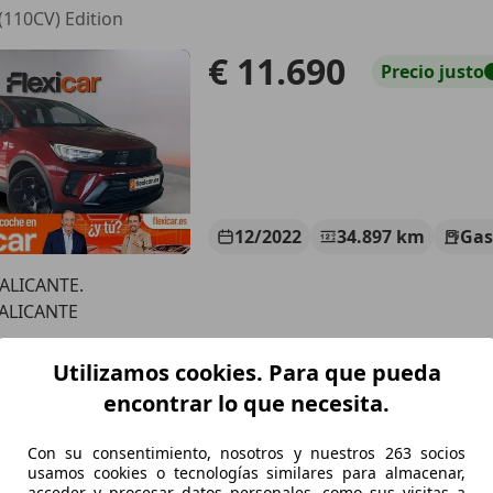
(110CV) Edition
€ 11.690
Precio
justo
12/2022
34.897 km
Gas
 ALICANTE.
 ALICANTE
Utilizamos cookies. Para que pueda
rossland
encontrar lo que necesita.
S ecoTEC Excellence 110
Con su consentimiento, nosotros y nuestros 263 socios
€ 7.470
Precio
justo
usamos cookies o tecnologías similares para almacenar,
acceder y procesar datos personales, como sus visitas a