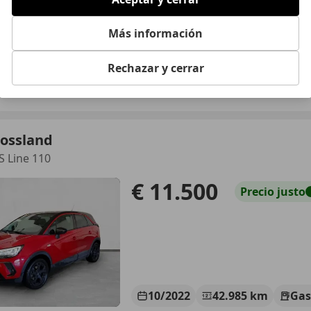
Más información
08/2018
146.300 km
Ga
Rechazar y cerrar
EXICAR VALENCIA.
 PATERNA
rossland
S Line 110
€ 11.500
Precio
justo
10/2022
42.985 km
Gas